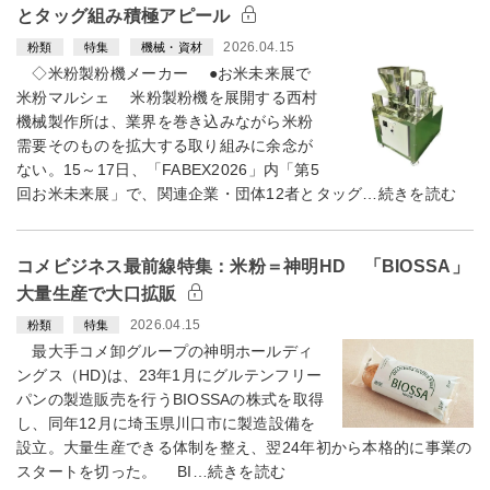
とタッグ組み積極アピール
2026.04.15
粉類
特集
機械・資材
◇米粉製粉機メーカー ●お米未来展で
米粉マルシェ 米粉製粉機を展開する西村
機械製作所は、業界を巻き込みながら米粉
需要そのものを拡大する取り組みに余念が
ない。15～17日、「FABEX2026」内「第5
回お米未来展」で、関連企業・団体12者とタッグ…続きを読む
コメビジネス最前線特集：米粉＝神明HD 「BIOSSA」
大量生産で大口拡販
2026.04.15
粉類
特集
最大手コメ卸グループの神明ホールディ
ングス（HD)は、23年1月にグルテンフリー
パンの製造販売を行うBIOSSAの株式を取得
し、同年12月に埼玉県川口市に製造設備を
設立。大量生産できる体制を整え、翌24年初から本格的に事業の
スタートを切った。 BI…続きを読む