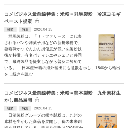
コメビジネス最前線特集：米粉＝群馬製粉 冷凍ヨモギ
ペースト提案
2026.04.15
粉類
特集
群馬製粉は、「リ・ファリーヌ」に代表
されるパンや洋菓子用などの新規米粉で、
微粉砕かつでんぷん損傷度が低いを製粉技
術が特徴。有名パティシエやシェフと共同
で、最終製品を提案しながら普及に努めて
いる。 日本産米粉の海外輸出にも意欲を示し、18年から輸出
を…続きを読む
コメビジネス最前線特集：米粉＝熊本製粉 九州素材生
かし商品展開
2026.04.15
粉類
特集
日清製粉グループの熊本製粉は、九州の
素材を生かした商品を展開し、食の未来創
造を目指している。業界を先駆け2006年か