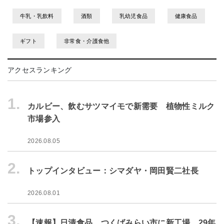
牛乳・乳飲料
酒類
乳幼児食品
健康食品
ギフト
非常食・介護食他
アクセスランキング
1.
カルビー、飲むサツマイモで新需要 植物性ミルク
市場参入
2026.08.05
2.
トップインタビュー：シマダヤ・岡田賢二社長
2026.08.01
3.
【速報】日清食品、つくばみらい市に新工場 29年