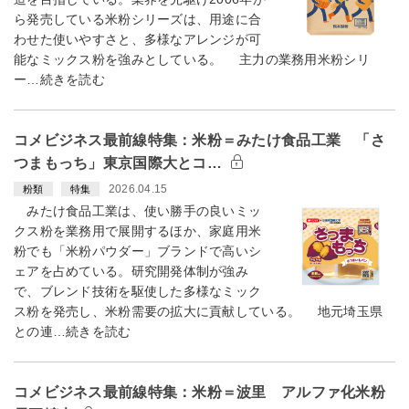
ら発売している米粉シリーズは、用途に合
わせた使いやすさと、多様なアレンジが可
能なミックス粉を強みとしている。 主力の業務用米粉シリ
ー…続きを読む
コメビジネス最前線特集：米粉＝みたけ食品工業 「さ
つまもっち」東京国際大とコ…
2026.04.15
粉類
特集
みたけ食品工業は、使い勝手の良いミッ
クス粉を業務用で展開するほか、家庭用米
粉でも「米粉パウダー」ブランドで高いシ
ェアを占めている。研究開発体制が強み
で、ブレンド技術を駆使した多様なミック
ス粉を発売し、米粉需要の拡大に貢献している。 地元埼玉県
との連…続きを読む
コメビジネス最前線特集：米粉＝波里 アルファ化米粉