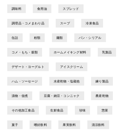
調味料
食用油
スプレッド
調理品・コメまわり品
スープ
冷凍食品
缶詰
粉類
麺類
パン・シリアル
コメ・もち・穀類
ホームメイキング材料
乳製品
デザート・ヨーグルト
アイスクリーム
ハム・ソーセージ
水産乾物・塩蔵他
練り製品
漬物・佃煮
豆腐・納豆・コンニャク
農産乾物
その他加工食品
生鮮食品
珍味
惣菜
菓子
嗜好飲料
果実飲料
清涼飲料