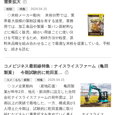
需要拡大
2026.04.15
粉類
特集
◇米粉メーカー動向 米粉分野では、業
界最大規模の製粉設備を有する波里。業務
用では、加工食品や製菓・製パン原材料な
どに幅広く販売。細かい用途ごとに使い分
けを可能とするため、粉砕方法や粒度、原
料米品種を組み合わせることで最適な米粉を提案している。手軽
な…続きを読む
コメビジネス最前線特集：ナイスライスファーム（亀田
製菓） 今期試験的に乾田直…
2026.04.15
コメ・もち・穀類
特集
◇コメ企業動向 〈産地応援〉 亀田製
菓が昨年2月、地元・新潟県に設立した合同
会社ナイスライスファームの初年度は、計
画以上の実績で着地した。一方、構成員が1
人増えた今期は、試験的に乾田直播に取り
組むなどさらに事業拡大を進めていく考え。 ナイスライス…