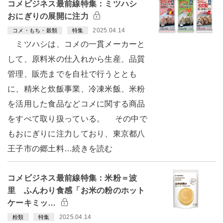
コメビジネス最前線特集：ミツハシ
おにぎりの展開に注力
2025.04.14
コメ・もち・穀類
特集
ミツハシは、コメの一貫メーカーと
して、原料米の仕入れから生産、品質
管理、販売までを自社で行うととも
に、精米と炊飯事業、冷凍米飯、米粉
を活用した食品などコメに関する商品
をすべて取り扱っている。 その中で
もおにぎりに注力しており、東京都八
王子市の郷土料…続きを読む
コメビジネス最前線特集：米粉＝波
里 ふんわり食感「お米の粉のホット
ケーキミッ…
2025.04.14
粉類
特集