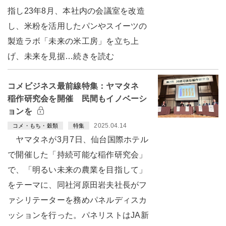
指し23年8月、本社内の会議室を改造
し、米粉を活用したパンやスイーツの
製造ラボ「未来の米工房」を立ち上
げ、未来を見据…続きを読む
コメビジネス最前線特集：ヤマタネ
稲作研究会を開催 民間もイノベーシ
ョンを
2025.04.14
コメ・もち・穀類
特集
ヤマタネが3月7日、仙台国際ホテル
で開催した「持続可能な稲作研究会」
で、「明るい未来の農業を目指して」
をテーマに、同社河原田岩夫社長がフ
ァシリテーターを務めパネルディスカ
ッションを行った。パネリストはJA新