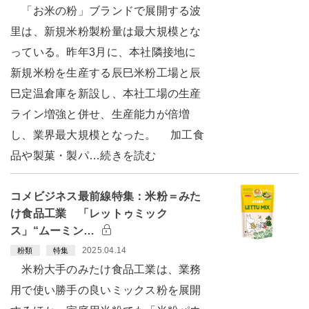
「お米の粉」ブランドで展開する波
里は、新規米粉製粉量は最大規模とな
っている。昨年3月に、本社隣接地に
新規米粉を生産する辰巳米粉工場と辰
巳定温倉庫を新設し、本社工場の生産
ライン増強と併せ、生産能力が倍増
し、業界最大規模となった。 加工食
品や製菓・製パ…続きを読む
コメビジネス最前線特集：米粉＝みた
け食品工業 「レットゥミック
ス」“ムーミン…
2025.04.14
粉類
特集
米粉大手のみたけ食品工業は、業務
用で使い勝手の良いミックス粉を展開