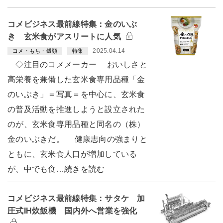
コメビジネス最前線特集：金のいぶ
き 玄米食がアスリートに人気
2025.04.14
コメ・もち・穀類
特集
◇注目のコメメーカー おいしさと
高栄養を兼備した玄米食専用品種「金
のいぶき」＝写真＝を中心に、玄米食
の普及活動を推進しようと設立された
のが、玄米食専用品種と同名の（株）
金のいぶきだ。 健康志向の強まりと
ともに、玄米食人口が増加している
が、中でも食…続きを読む
コメビジネス最前線特集：サタケ 加
圧式IH炊飯機 国内外へ営業を強化