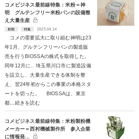
コメビジネス最前線特集：米粉＝神
明 グルテンフリー米粉パンの設備整
え大量生産
2025.04.14
粉類
特集
コメの需要拡大に取り組む神明は23
年1月、グルテンフリーパンの製造販
売を行うBIOSSAの株式を取得した。
同年12月に、埼玉県川口市に製造設備
を設立し、大量生産できる体制を整
え、翌24年初からこの事業の本格スタ
ートを切った。 BIOSSAは、東京
都…続きを読む
コメビジネス最前線特集：米粉製粉機
メーカー＝西村機械製作所 参入企業
に情報発…