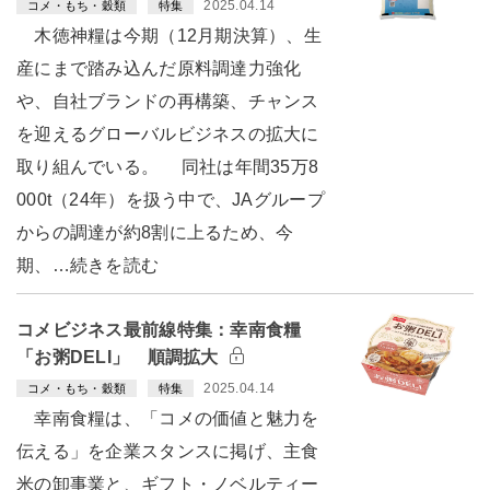
2025.04.14
コメ・もち・穀類
特集
木徳神糧は今期（12月期決算）、生
産にまで踏み込んだ原料調達力強化
や、自社ブランドの再構築、チャンス
を迎えるグローバルビジネスの拡大に
取り組んでいる。 同社は年間35万8
000t（24年）を扱う中で、JAグループ
からの調達が約8割に上るため、今
期、…続きを読む
コメビジネス最前線特集：幸南食糧
「お粥DELI」 順調拡大
2025.04.14
コメ・もち・穀類
特集
幸南食糧は、「コメの価値と魅力を
伝える」を企業スタンスに掲げ、主食
米の卸事業と、ギフト・ノベルティー