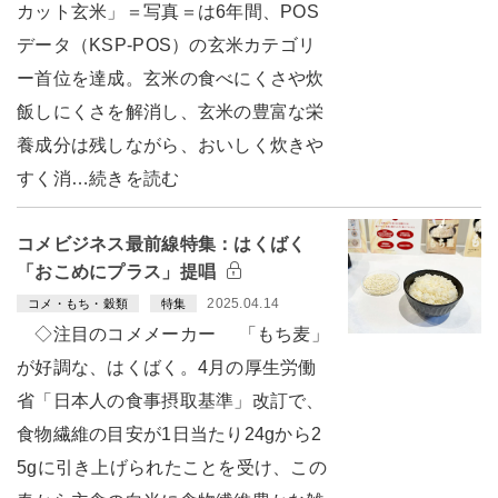
カット玄米」＝写真＝は6年間、POS
データ（KSP-POS）の玄米カテゴリ
ー首位を達成。玄米の食べにくさや炊
飯しにくさを解消し、玄米の豊富な栄
養成分は残しながら、おいしく炊きや
すく消…続きを読む
コメビジネス最前線特集：はくばく
「おこめにプラス」提唱
2025.04.14
コメ・もち・穀類
特集
◇注目のコメメーカー 「もち麦」
が好調な、はくばく。4月の厚生労働
省「日本人の食事摂取基準」改訂で、
食物繊維の目安が1日当たり24gから2
5gに引き上げられたことを受け、この