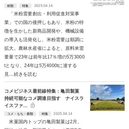
2025.04.14
粉類
特集
「米粉需要創出・利用促進対策事
業」での国の後押しもあり、米粉の特
徴を生かした新商品開発や、機械設備
の導入も活発化し、米粉需要は順調に
拡大。農林水産省によると、原料米需
要量で23年は前年比17％増の5万3000
tとなり、24年は5万4000tに達する
見…続きを読む
コメビジネス最前線特集：亀田製菓
持続可能なコメ調達目指す ナイスラ
イスファ…
2025.04.14
コメ・もち・穀類
特集
米菓国内トップの亀田製菓は2月、