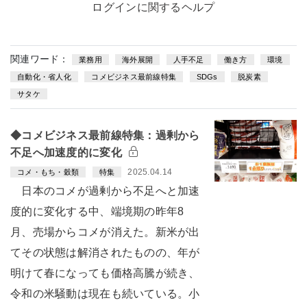
ログインに関するヘルプ
関連ワード：
業務用
海外展開
人手不足
働き方
環境
自動化・省人化
コメビジネス最前線特集
SDGs
脱炭素
サタケ
◆コメビジネス最前線特集：過剰から
不足へ加速度的に変化
2025.04.14
コメ・もち・穀類
特集
日本のコメが過剰から不足へと加速
度的に変化する中、端境期の昨年8
月、売場からコメが消えた。新米が出
てその状態は解消されたものの、年が
明けて春になっても価格高騰が続き、
令和の米騒動は現在も続いている。小