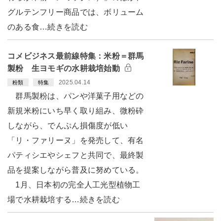
グルテンフリー商品では、ボリューム
のある食…続きを読む
コメビジネス最前線特集：米粉＝群馬
製粉 生ヨモギの水耕栽培始動
2025.04.14
粉類
特集
群馬製粉は、パンや洋菓子用などの
新規米粉にいち早く取り組み、微粉砕
しながら、でんぷん損傷度が低い
「リ・ファリーヌ」を発売して、有名
パティシエやシェフと共同で、最終製
品を提案しながら普及に努めている。
1月、日本初の完全人工光型植物工
場で水耕栽培する…続きを読む