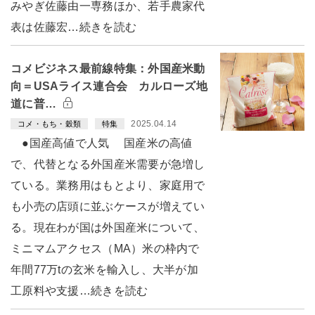
みやぎ佐藤由一専務ほか、若手農家代
表は佐藤宏…続きを読む
コメビジネス最前線特集：外国産米動
向＝USAライス連合会 カルローズ地
道に普…
2025.04.14
コメ・もち・穀類
特集
●国産高値で人気 国産米の高値
で、代替となる外国産米需要が急増し
ている。業務用はもとより、家庭用で
も小売の店頭に並ぶケースが増えてい
る。現在わが国は外国産米について、
ミニマムアクセス（MA）米の枠内で
年間77万tの玄米を輸入し、大半が加
工原料や支援…続きを読む