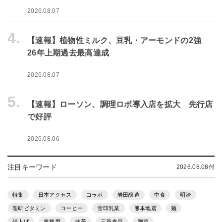
2026.08.07
4.
【速報】植物性ミルク、豆乳・アーモンドの2強
26年上期過去最高達成
2026.08.07
5.
【速報】ローソン、調理ロボ導入店を拡大 先行店
で好評
2026.08.06
注目キーワード
2026.08.08付
特集
日本アクセス
コラボ
岩田醸造
中食
明治
理研ビタミン
コーヒー
雪印乳業
熊本地震
麺
値上げ
業務用
抹茶
三菱食品
惣菜