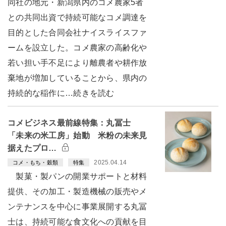
同社の地元・新潟県内のコメ農家5者
との共同出資で持続可能なコメ調達を
目的とした合同会社ナイスライスファ
ームを設立した。コメ農家の高齢化や
若い担い手不足により離農者や耕作放
棄地が増加していることから、県内の
持続的な稲作に…続きを読む
コメビジネス最前線特集：丸冨士
「未来の米工房」始動 米粉の未来見
据えたプロ…
2025.04.14
コメ・もち・穀類
特集
製菓・製パンの開業サポートと材料
提供、その加工・製造機械の販売やメ
ンテナンスを中心に事業展開する丸冨
士は、持続可能な食文化への貢献を目