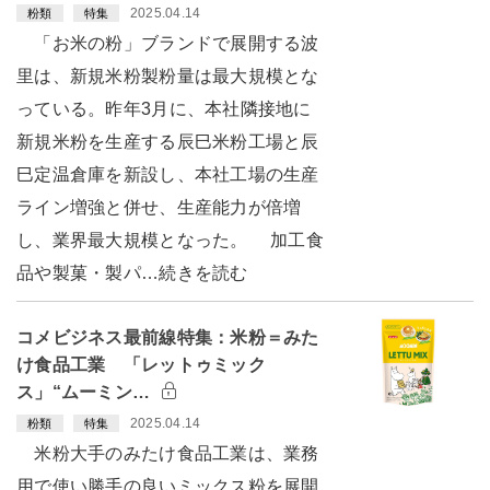
2025.04.14
粉類
特集
「お米の粉」ブランドで展開する波
里は、新規米粉製粉量は最大規模とな
っている。昨年3月に、本社隣接地に
新規米粉を生産する辰巳米粉工場と辰
巳定温倉庫を新設し、本社工場の生産
ライン増強と併せ、生産能力が倍増
し、業界最大規模となった。 加工食
品や製菓・製パ…続きを読む
コメビジネス最前線特集：米粉＝みた
け食品工業 「レットゥミック
ス」“ムーミン…
2025.04.14
粉類
特集
米粉大手のみたけ食品工業は、業務
用で使い勝手の良いミックス粉を展開