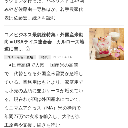
ッションを行った。パネリストはJA新
みやぎ佐藤由一専務ほか、若手農家代
表は佐藤宏…続きを読む
コメビジネス最前線特集：外国産米動
向＝USAライス連合会 カルローズ地
道に普…
2025.04.14
コメ・もち・穀類
特集
●国産高値で人気 国産米の高値
で、代替となる外国産米需要が急増し
ている。業務用はもとより、家庭用で
も小売の店頭に並ぶケースが増えてい
る。現在わが国は外国産米について、
ミニマムアクセス（MA）米の枠内で
年間77万tの玄米を輸入し、大半が加
工原料や支援…続きを読む