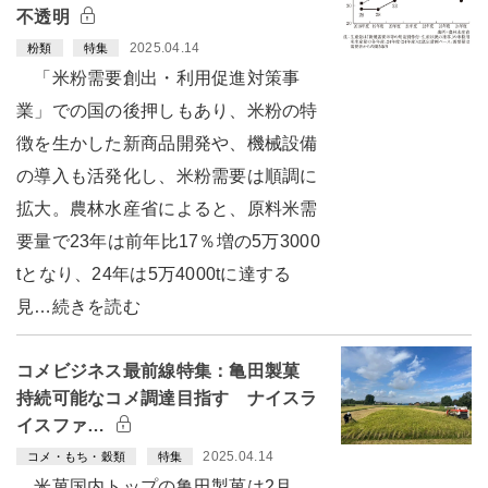
不透明
2025.04.14
粉類
特集
「米粉需要創出・利用促進対策事
業」での国の後押しもあり、米粉の特
徴を生かした新商品開発や、機械設備
の導入も活発化し、米粉需要は順調に
拡大。農林水産省によると、原料米需
要量で23年は前年比17％増の5万3000
tとなり、24年は5万4000tに達する
見…続きを読む
コメビジネス最前線特集：亀田製菓
持続可能なコメ調達目指す ナイスラ
イスファ…
2025.04.14
コメ・もち・穀類
特集
米菓国内トップの亀田製菓は2月、