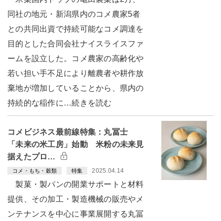
同社の地元・新潟県内のコメ農家5者
との共同出資で持続可能なコメ調達を
目的とした合同会社ナイスライスファ
ームを設立した。コメ農家の高齢化や
若い担い手不足により離農者や耕作放
棄地が増加していることから、県内の
持続的な稲作に…続きを読む
コメビジネス最前線特集：丸冨士
「未来の米工房」始動 米粉の未来見
据えたプロ…
2025.04.14
コメ・もち・穀類
特集
製菓・製パンの開業サポートと材料
提供、その加工・製造機械の販売やメ
ンテナンスを中心に事業展開する丸冨