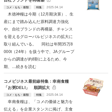
自社ブランドを再構築
2025.04.14
コメ・もち・穀類
特集
木徳神糧は今期（12月期決算）、生
産にまで踏み込んだ原料調達力強化
や、自社ブランドの再構築、チャンス
を迎えるグローバルビジネスの拡大に
取り組んでいる。 同社は年間35万8
000t（24年）を扱う中で、JAグループ
からの調達が約8割に上るため、今
期、…続きを読む
コメビジネス最前線特集：幸南食糧
「お粥DELI」 順調拡大
2025.04.14
コメ・もち・穀類
特集
幸南食糧は、「コメの価値と魅力を
伝える」を企業スタンスに掲げ、主食