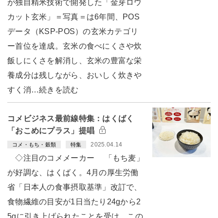
が独自精米技術で開発した「金芽ロウ
カット玄米」＝写真＝は6年間、POS
データ（KSP-POS）の玄米カテゴリ
ー首位を達成。玄米の食べにくさや炊
飯しにくさを解消し、玄米の豊富な栄
養成分は残しながら、おいしく炊きや
すく消…続きを読む
コメビジネス最前線特集：はくばく
「おこめにプラス」提唱
2025.04.14
コメ・もち・穀類
特集
◇注目のコメメーカー 「もち麦」
が好調な、はくばく。4月の厚生労働
省「日本人の食事摂取基準」改訂で、
食物繊維の目安が1日当たり24gから2
5gに引き上げられたことを受け、この