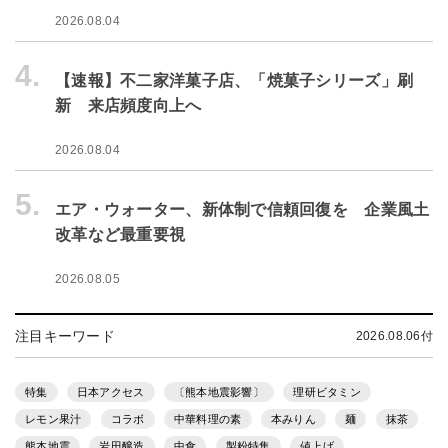
2026.08.04
4.
【速報】不二家洋菓子店、「焼菓子シリーズ」刷
新 来店頻度向上へ
2026.08.04
5.
エア・ウォーター、新体制で信頼回復を 企業風土
改革など最重要視
2026.08.05
注目キーワード
2026.08.06付
特集
日本アクセス
〔熊本地震影響〕
理研ビタミン
レモン果汁
コラボ
中華料理の素
本みりん
麺
抹茶
熊本地震
岩田醸造
中食
製粉特集
値上げ