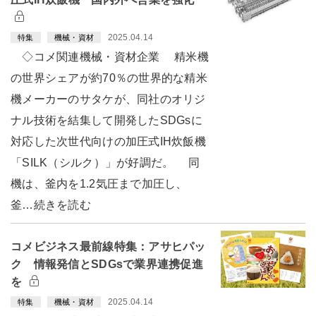
2025.04.14
特集
機械・資材
◇コメ関連機械・資材企業 精米機
の世界シェアが約70％の世界的な精米
機メーカーのサタケが、同社のオリジ
ナル技術を結集して開発したSDGsに
対応した次世代向けの加圧式IH炊飯機
「SILK（シルク）」が好調だ。 同
機は、釜内を1.2気圧まで加圧し、
釜…続きを読む
コメビジネス最前線特集：アサヒパッ
ク 情報発信とSDGsで業界連携促進
を
2025.04.14
特集
機械・資材