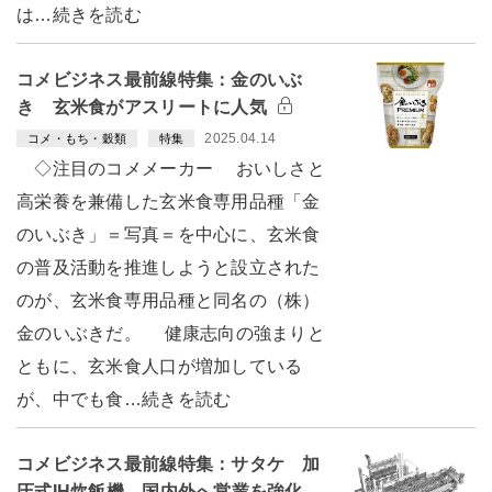
は…続きを読む
コメビジネス最前線特集：金のいぶ
き 玄米食がアスリートに人気
2025.04.14
コメ・もち・穀類
特集
◇注目のコメメーカー おいしさと
高栄養を兼備した玄米食専用品種「金
のいぶき」＝写真＝を中心に、玄米食
の普及活動を推進しようと設立された
のが、玄米食専用品種と同名の（株）
金のいぶきだ。 健康志向の強まりと
ともに、玄米食人口が増加している
が、中でも食…続きを読む
コメビジネス最前線特集：サタケ 加
圧式IH炊飯機 国内外へ営業を強化