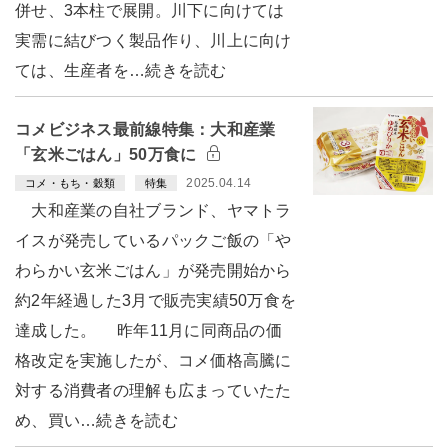
併せ、3本柱で展開。川下に向けては
実需に結びつく製品作り、川上に向け
ては、生産者を…続きを読む
コメビジネス最前線特集：大和産業
「玄米ごはん」50万食に
2025.04.14
コメ・もち・穀類
特集
大和産業の自社ブランド、ヤマトラ
イスが発売しているパックご飯の「や
わらかい玄米ごはん」が発売開始から
約2年経過した3月で販売実績50万食を
達成した。 昨年11月に同商品の価
格改定を実施したが、コメ価格高騰に
対する消費者の理解も広まっていたた
め、買い…続きを読む