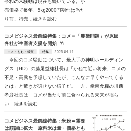
令和の米騒動は現在も続いている。小
売価格で長年、5kg2000円割れは当た
り前、特売…続きを読む
コメビジネス最前線特集：コメ＝「農業問題」が原因
各社が生産者支援を開始
2025.04.14
コメ・もち・穀類
特集
今回のコメ騒動について、最大手の神明ホールディン
グス（HD）の藤尾益雄社長は「かねて近い将来、コメの
不足・高騰を予想していたが、こんなに早くやってくる
とは」と驚きが隠せない様子だ。一方、幸南食糧の川西
孝彦社長は「コメが当たり前に食べられる未来が揺ら
い…続きを読む
コメビジネス最前線特集：米粉＝需要
は順調に拡大 原料米は量・価格とも