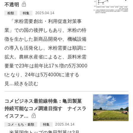
不透明
2025.04.14
粉類
特集
「米粉需要創出・利用促進対策事
業」での国の後押しもあり、米粉の特
徴を生かした新商品開発や、機械設備
の導入も活発化し、米粉需要は順調に
拡大。農林水産省によると、原料米需
要量で23年は前年比17％増の5万3000
tとなり、24年は5万4000tに達する
見…続きを読む
コメビジネス最前線特集：亀田製菓
持続可能なコメ調達目指す ナイスラ
イスファ…
2025.04.14
コメ・もち・穀類
特集
米菓国内トップの亀田製菓は2月、