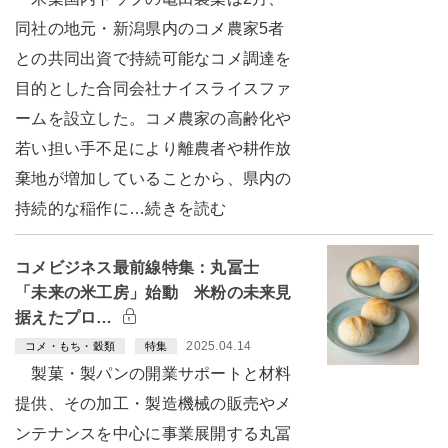
同社の地元・新潟県内のコメ農家5者
との共同出資で持続可能なコメ調達を
目的とした合同会社ナイスライスファ
ームを設立した。コメ農家の高齢化や
若い担い手不足により離農者や耕作放
棄地が増加していることから、県内の
持続的な稲作に…続きを読む
コメビジネス最前線特集：丸冨士
「未来の米工房」始動 米粉の未来見
据えたプロ…
2025.04.14
コメ・もち・穀類
特集
製菓・製パンの開業サポートと材料
提供、その加工・製造機械の販売やメ
ンテナンスを中心に事業展開する丸冨