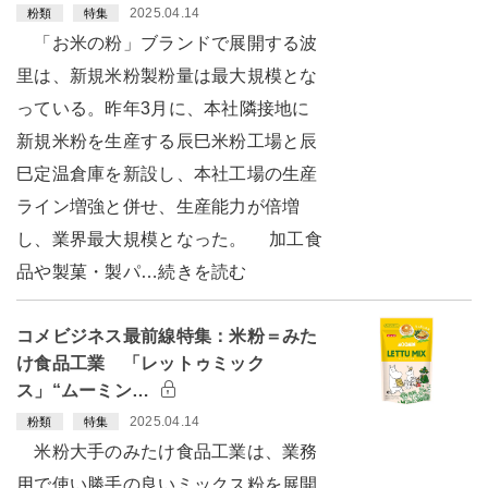
2025.04.14
粉類
特集
「お米の粉」ブランドで展開する波
里は、新規米粉製粉量は最大規模とな
っている。昨年3月に、本社隣接地に
新規米粉を生産する辰巳米粉工場と辰
巳定温倉庫を新設し、本社工場の生産
ライン増強と併せ、生産能力が倍増
し、業界最大規模となった。 加工食
品や製菓・製パ…続きを読む
コメビジネス最前線特集：米粉＝みた
け食品工業 「レットゥミック
ス」“ムーミン…
2025.04.14
粉類
特集
米粉大手のみたけ食品工業は、業務
用で使い勝手の良いミックス粉を展開