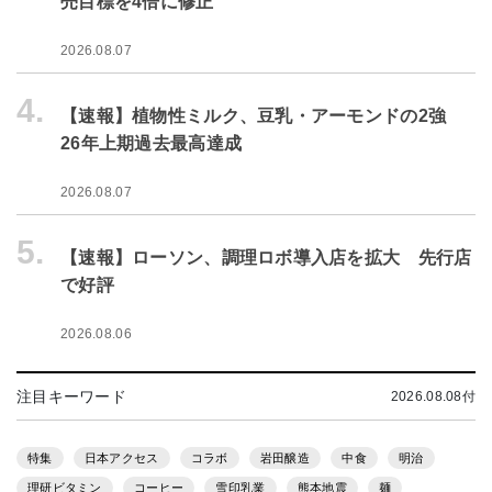
売目標を4倍に修正
2026.08.07
4.
【速報】植物性ミルク、豆乳・アーモンドの2強
26年上期過去最高達成
2026.08.07
5.
【速報】ローソン、調理ロボ導入店を拡大 先行店
で好評
2026.08.06
注目キーワード
2026.08.08付
特集
日本アクセス
コラボ
岩田醸造
中食
明治
理研ビタミン
コーヒー
雪印乳業
熊本地震
麺