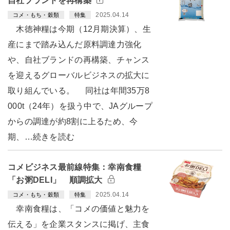
自社ブランドを再構築
2025.04.14
コメ・もち・穀類
特集
木徳神糧は今期（12月期決算）、生
産にまで踏み込んだ原料調達力強化
や、自社ブランドの再構築、チャンス
を迎えるグローバルビジネスの拡大に
取り組んでいる。 同社は年間35万8
000t（24年）を扱う中で、JAグループ
からの調達が約8割に上るため、今
期、…続きを読む
コメビジネス最前線特集：幸南食糧
「お粥DELI」 順調拡大
2025.04.14
コメ・もち・穀類
特集
幸南食糧は、「コメの価値と魅力を
伝える」を企業スタンスに掲げ、主食