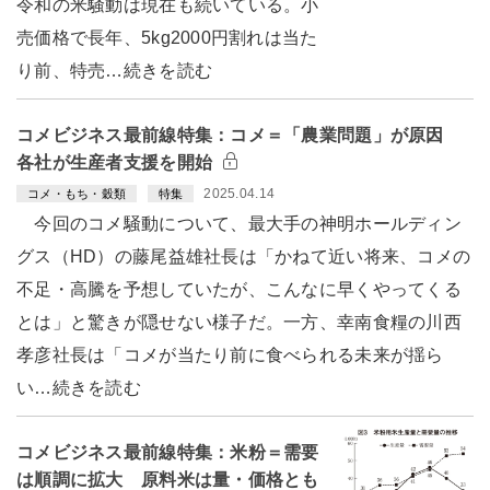
令和の米騒動は現在も続いている。小
売価格で長年、5kg2000円割れは当た
り前、特売…続きを読む
コメビジネス最前線特集：コメ＝「農業問題」が原因
各社が生産者支援を開始
2025.04.14
コメ・もち・穀類
特集
今回のコメ騒動について、最大手の神明ホールディン
グス（HD）の藤尾益雄社長は「かねて近い将来、コメの
不足・高騰を予想していたが、こんなに早くやってくる
とは」と驚きが隠せない様子だ。一方、幸南食糧の川西
孝彦社長は「コメが当たり前に食べられる未来が揺ら
い…続きを読む
コメビジネス最前線特集：米粉＝需要
は順調に拡大 原料米は量・価格とも