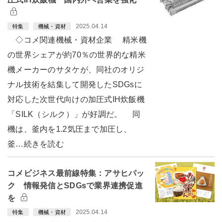
2025.04.14
特集
機械・資材
◇コメ関連機械・資材企業 精米機
の世界シェアが約70％の世界的な精米
機メーカーのサタケが、同社のオリジ
ナル技術を結集して開発したSDGsに
対応した次世代向けの加圧式IH炊飯機
「SILK（シルク）」が好調だ。 同
機は、釜内を1.2気圧まで加圧し、
釜…続きを読む
コメビジネス最前線特集：アサヒパッ
ク 情報発信とSDGsで業界連携促進
を
2025.04.14
特集
機械・資材