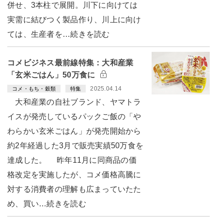
併せ、3本柱で展開。川下に向けては
実需に結びつく製品作り、川上に向け
ては、生産者を…続きを読む
コメビジネス最前線特集：大和産業
「玄米ごはん」50万食に
2025.04.14
コメ・もち・穀類
特集
大和産業の自社ブランド、ヤマトラ
イスが発売しているパックご飯の「や
わらかい玄米ごはん」が発売開始から
約2年経過した3月で販売実績50万食を
達成した。 昨年11月に同商品の価
格改定を実施したが、コメ価格高騰に
対する消費者の理解も広まっていたた
め、買い…続きを読む