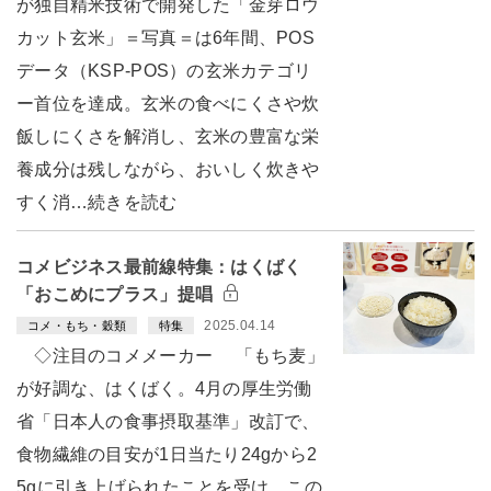
が独自精米技術で開発した「金芽ロウ
カット玄米」＝写真＝は6年間、POS
データ（KSP-POS）の玄米カテゴリ
ー首位を達成。玄米の食べにくさや炊
飯しにくさを解消し、玄米の豊富な栄
養成分は残しながら、おいしく炊きや
すく消…続きを読む
コメビジネス最前線特集：はくばく
「おこめにプラス」提唱
2025.04.14
コメ・もち・穀類
特集
◇注目のコメメーカー 「もち麦」
が好調な、はくばく。4月の厚生労働
省「日本人の食事摂取基準」改訂で、
食物繊維の目安が1日当たり24gから2
5gに引き上げられたことを受け、この