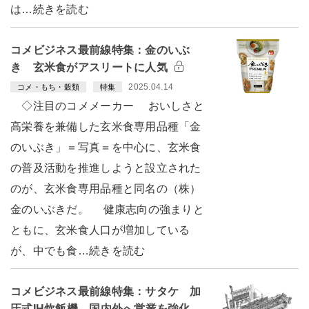
は…続きを読む
コメビジネス最前線特集：金のいぶ
き 玄米食がアスリートに人気
2025.04.14
コメ・もち・穀類
特集
◇注目のコメメーカー おいしさと
高栄養を兼備した玄米食専用品種「金
のいぶき」＝写真＝を中心に、玄米食
の普及活動を推進しようと設立された
のが、玄米食専用品種と同名の（株）
金のいぶきだ。 健康志向の強まりと
ともに、玄米食人口が増加している
が、中でも食…続きを読む
コメビジネス最前線特集：サタケ 加
圧式IH炊飯機 国内外へ営業を強化