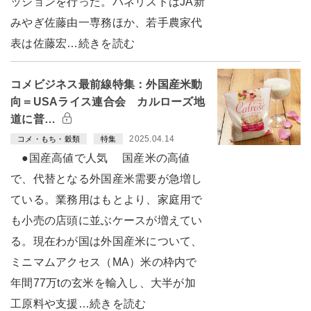
ッションを行った。パネリストはJA新
みやぎ佐藤由一専務ほか、若手農家代
表は佐藤宏…続きを読む
コメビジネス最前線特集：外国産米動
向＝USAライス連合会 カルローズ地
道に普…
2025.04.14
コメ・もち・穀類
特集
●国産高値で人気 国産米の高値
で、代替となる外国産米需要が急増し
ている。業務用はもとより、家庭用で
も小売の店頭に並ぶケースが増えてい
る。現在わが国は外国産米について、
ミニマムアクセス（MA）米の枠内で
年間77万tの玄米を輸入し、大半が加
工原料や支援…続きを読む