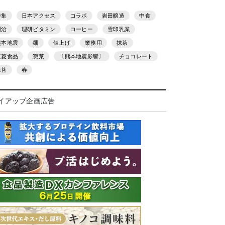
特集
日本アクセス
コラボ
岩田醸造
中食
明治
理研ビタミン
コーヒー
雪印乳業
熊本地震
麺
値上げ
業務用
抹茶
三菱食品
惣菜
〔熊本地震影響〕
チョコレート
海苔
春
イアップ企画広告