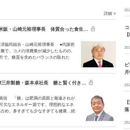
20
詳細 >
コ
米販・山崎元裕理事長 体質合った食生…
【
済協同組合・山崎元裕理事長 ●代謝把
20
騰で、コメの消費量が減少したものの、
方で、糖質を含めたバランスの取れた
ビ
月
M三井製糖・森本卓社長 糖と賢く付き…
20
発信 「糖」は肥満の原因と敬遠されが
【
可欠なエネルギー源です。理想的なエネ
落
を占め、多すぎても少なすぎても健康…続
20