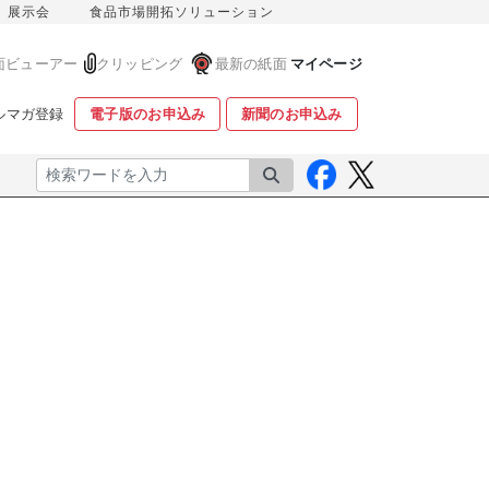
展示会
食品市場開拓ソリューション
面ビューアー
クリッピング
最新の紙面
マイページ
ルマガ登録
電子版のお申込み
新聞のお申込み
検索