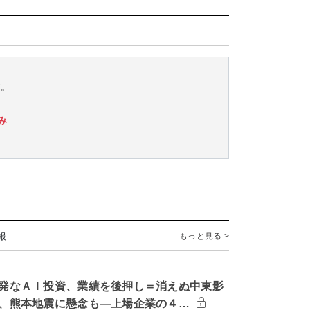
す。
み
報
もっと見る >
発なＡＩ投資、業績を後押し＝消えぬ中東影
、熊本地震に懸念も―上場企業の４…