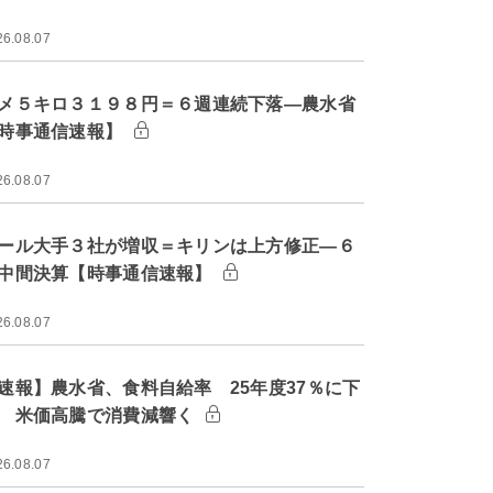
26.08.07
メ５キロ３１９８円＝６週連続下落―農水省
時事通信速報】
26.08.07
ール大手３社が増収＝キリンは上方修正―６
中間決算【時事通信速報】
26.08.07
速報】農水省、食料自給率 25年度37％に下
 米価高騰で消費減響く
26.08.07