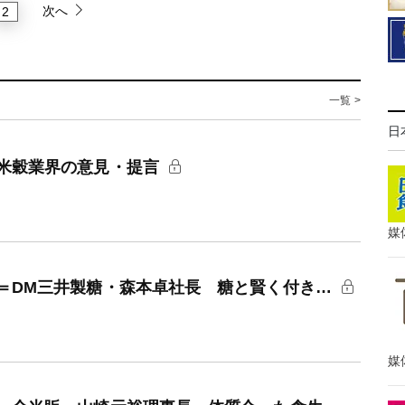
次へ
2
一覧 >
日
米穀業界の意見・提言
媒
＝DM三井製糖・森本卓社長 糖と賢く付き…
媒