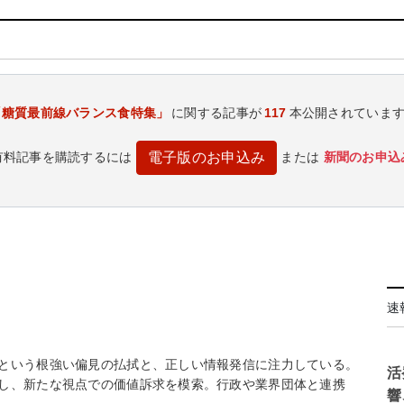
「糖質最前線バランス食特集」
に関する記事が
117
本公開されていま
有料記事を購読するには
または
新聞のお申込
電子版のお申込み
速
という根強い偏見の払拭と、正しい情報発信に注力している。
活
し、新たな視点での価値訴求を模索。行政や業界団体と連携
響