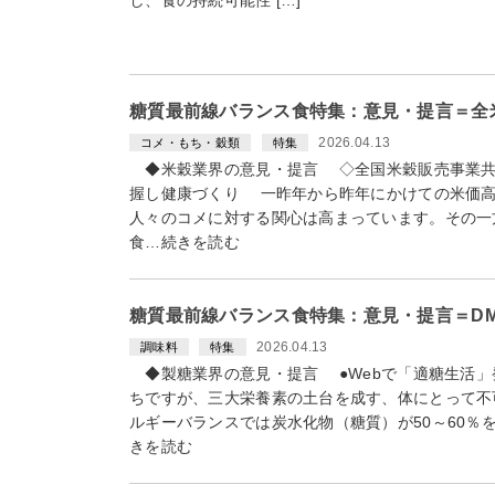
糖質最前線バランス食特集：意見・提言＝全
2026.04.13
コメ・もち・穀類
特集
◆米穀業界の意見・提言 ◇全国米穀販売事業共
握し健康づくり 一昨年から昨年にかけての米価高
人々のコメに対する関心は高まっています。その一
食…続きを読む
糖質最前線バランス食特集：意見・提言＝D
2026.04.13
調味料
特集
◆製糖業界の意見・提言 ●Webで「適糖生活」
ちですが、三大栄養素の土台を成す、体にとって不
ルギーバランスでは炭水化物（糖質）が50～60％
きを読む