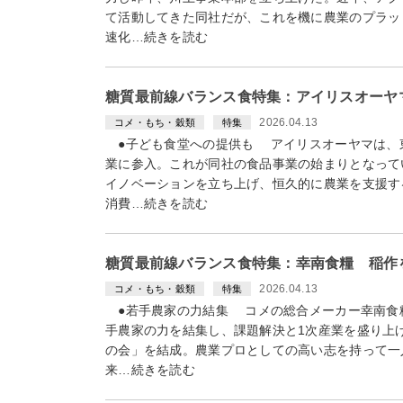
て活動してきた同社だが、これを機に農業のプラッ
速化…続きを読む
糖質最前線バランス食特集：アイリスオーヤ
2026.04.13
コメ・もち・穀類
特集
●子ども食堂への提供も アイリスオーヤマは、
業に参入。これが同社の食品事業の始まりとなって
イノベーションを立ち上げ、恒久的に農業を支援す
消費…続きを読む
糖質最前線バランス食特集：幸南食糧 稲作
2026.04.13
コメ・もち・穀類
特集
●若手農家の力結集 コメの総合メーカー幸南食
手農家の力を結集し、課題解決と1次産業を盛り上
の会」を結成。農業プロとしての高い志を持って一
来…続きを読む