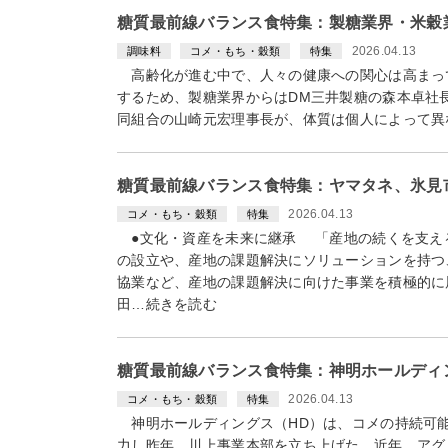
糖質最前線バランス食特集：製糖業界・米穀
2026.04.13
調味料
コメ・もち・穀類
特集
高齢化が進む中で、人々の健康への関心は高まっ
するため、製糖業界からはDM三井製糖の森本卓社
同組合の山崎元宏理事長が、体質は個人によって異
糖質最前線バランス食特集：ヤマタネ、氷見
2026.04.13
コメ・もち・穀類
特集
●文化・資産を未来に継承 「産地の続くを支え
の設立や、産地の課題解決にソリューションを持つ
協業など、産地の課題解決に向けた事業を積極的に
田…続きを読む
糖質最前線バランス食特集：神明ホールディ
2026.04.13
コメ・もち・穀類
特集
神明ホールディングス（HD）は、コメの持続可
力し昨年、川上事業本部を立ち上げた。近年、アグ