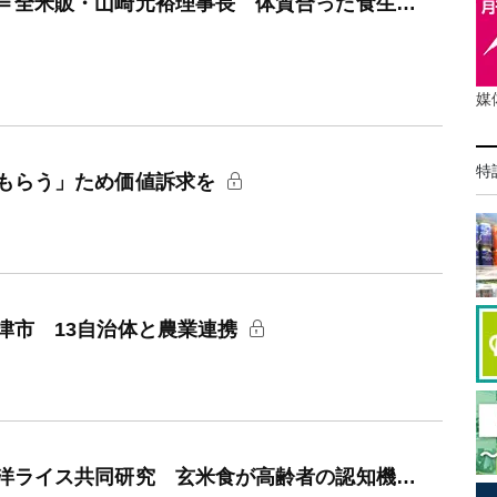
＝全米販・山崎元裕理事長 体質合った食生…
媒
特
もらう」ため価値訴求を
津市 13自治体と農業連携
洋ライス共同研究 玄米食が高齢者の認知機…