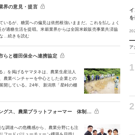
業界の意見・提言
イ
を
ているが、糖質への偏見は依然根強いままだ。これを払しょく
長が適糖生活を提唱。米穀業界からは全国米穀販売事業共済協
20
な…続きを読む
ア
市らと棚田保全へ連携協定
1
る」を掲げるヤマタネは、農業生産法人
、農業ベンチャーを中心とした企業との
展開している。24年、新潟県「星峠の棚
2
ングス、農業プラットフォーマー 体制…
能な調達への危機感から、農業分野にも注
リフードバリューチェーン構築を目指し