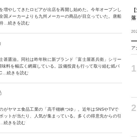
を増やしてきたロピアが出店を再開し始めた。今年オープンし
【
全国メーカーよりも九州メーカーの商品が目立っていた。唐船
落
特…続きを読む
20
ア
士甚醤油。同社は昨年秋に新ブランド「富士屋甚兵衛」シリー
1
調味料を幅広く網羅している。設備投資も行って取り組む紙パ
C…続きを読む
2
がヤマエ食品工業の「高千穂峡つゆ」。近年はSNSやTVで
ポットが当たり、人気が集まっている。多くの得意先からの引
…続きを読む