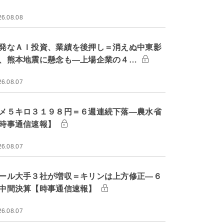
26.08.08
発なＡＩ投資、業績を後押し＝消えぬ中東影
、熊本地震に懸念も―上場企業の４…
26.08.07
メ５キロ３１９８円＝６週連続下落―農水省
時事通信速報】
26.08.07
ール大手３社が増収＝キリンは上方修正―６
中間決算【時事通信速報】
26.08.07