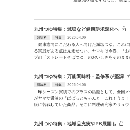
九州つゆ特集：減塩など健康訴求深化へ
2026.04.06
調味料
特集
健康志向にこだわる人へ向けた減塩つゆ。これに
る実態がある点は見逃せない。ヤマキは今春、「お
プの「ストレートそばつゆ」のおいしさをそのまま
九州つゆ特集：万能調味料・監修系が堅調
2026.04.06
調味料
特集
昨シーズン実績でのプラスの話題として、全国メ
がヤマサ醤油の「ぱぱっとちゃんと これ！うま！
販に苦戦していた商品。そこに料理研究家のリュウ
九州つゆ特集：地域品充実やPB展開も