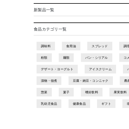
新製品一覧
食品カテゴリ一覧
調味料
食用油
スプレッド
調
粉類
麺類
パン・シリアル
コ
デザート・ヨーグルト
アイスクリーム
漬物・佃煮
豆腐・納豆・コンニャク
農
惣菜
菓子
嗜好飲料
果実飲料
乳幼児食品
健康食品
ギフト