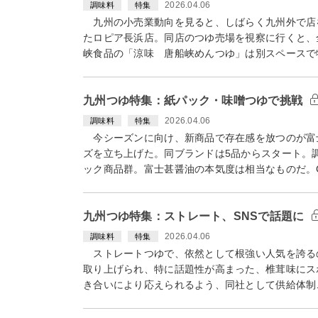
2026.04.06
調味料
特集
九州の小売業動向を見ると、しばらく九州外で店
たロピア長浜店。同店のつゆ売場を視察に行くと、
峡食品の「涼味 唐船峡めんつゆ」は別スペースで
九州つゆ特集：紙パック・味噌つゆで挑戦
2026.04.06
調味料
特集
今シーズンに向け、新商品で存在感を放つのが富
ズを立ち上げた。同ブランドは5品からスタート。
ック商品群。富士甚醤油の本気度は相当なものだ。
九州つゆ特集：ストレート、SNSで話題に
2026.04.06
調味料
特集
ストレートつゆで、依然として根強い人気を誇るの
取り上げられ、特に話題性が高まった、椎茸味にス
き合いにより応えられるよう、同社として供給体制