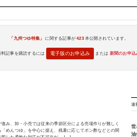
「九州つゆ特集」
に関する記事が
423
本公開されています。
有料記事を購読するには
または
新聞のお申込
電子版のお申込み
速
進み、卸・小売では従来の季節区分による売場作りが難しく
世
る「めんつゆ」を中心に据え、残暑に応じてポン酢などとの関
油
即した柔軟な対応が不可欠だ。 […]