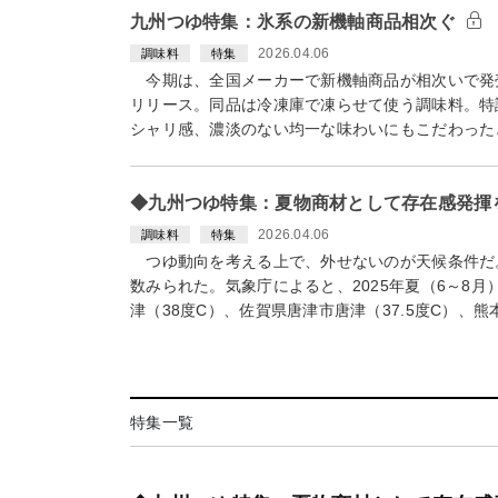
九州つゆ特集：氷系の新機軸商品相次ぐ
2026.04.06
調味料
特集
今期は、全国メーカーで新機軸商品が相次いで発
リリース。同品は冷凍庫で凍らせて使う調味料。特
シャリ感、濃淡のない均一な味わいにもこだわった
◆九州つゆ特集：夏物商材として存在感発揮
2026.04.06
調味料
特集
つゆ動向を考える上で、外せないのが天候条件だ
数みられた。気象庁によると、2025年夏（6～8
津（38度C）、佐賀県唐津市唐津（37.5度C）、熊
特集一覧