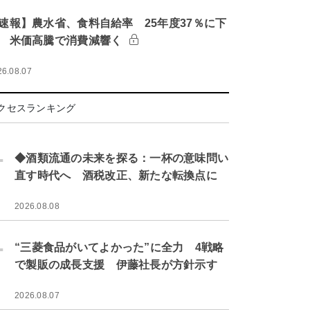
速報】農水省、食料自給率 25年度37％に下
 米価高騰で消費減響く
26.08.07
クセスランキング
.
◆酒類流通の未来を探る：一杯の意味問い
直す時代へ 酒税改正、新たな転換点に
2026.08.08
.
“三菱食品がいてよかった”に全力 4戦略
で製販の成長支援 伊藤社長が方針示す
2026.08.07