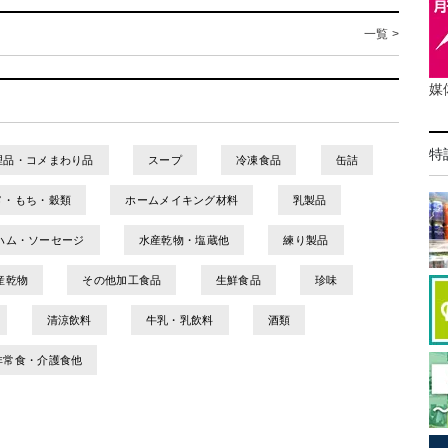
一覧 >
媒
特
理品・コメまわり品
スープ
冷凍食品
缶詰
メ・もち・穀類
ホームメイキング材料
乳製品
ハム・ソーセージ
水産乾物・塩蔵他
練り製品
産乾物
その他加工食品
生鮮食品
珍味
清涼飲料
牛乳・乳飲料
酒類
非常食・介護食他