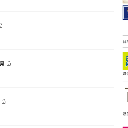
日
調
媒
媒