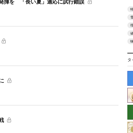
発揮を 「長い夏」適応に試行錯誤
タ
題に
戦