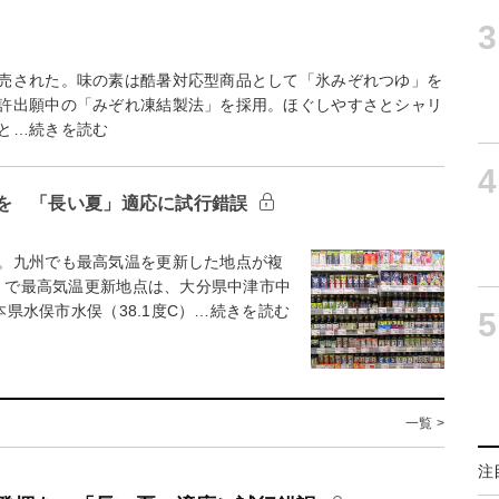
3
売された。味の素は酷暑対応型商品として「氷みぞれつゆ」を
許出願中の「みぞれ凍結製法」を採用。ほぐしやすさとシャリ
と…続きを読む
4
を 「長い夏」適応に試行錯誤
。九州でも最高気温を更新した地点が複
月）で最高気温更新地点は、大分県中津市中
本県水俣市水俣（38.1度C）…続きを読む
5
一覧 >
注