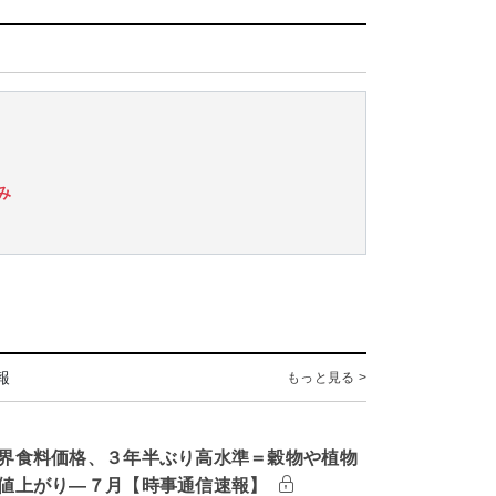
み
報
もっと見る >
界食料価格、３年半ぶり高水準＝穀物や植物
値上がり―７月【時事通信速報】