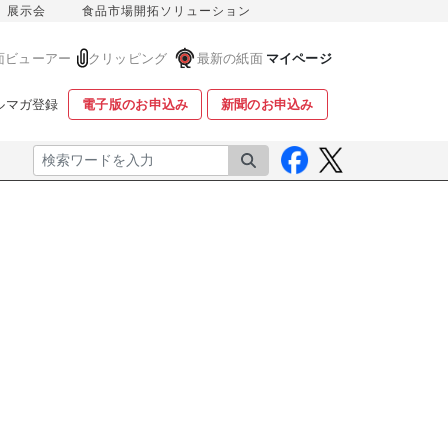
展示会
食品市場開拓ソリューション
面ビューアー
クリッピング
最新の紙面
マイページ
ルマガ登録
電子版のお申込み
新聞のお申込み
検索