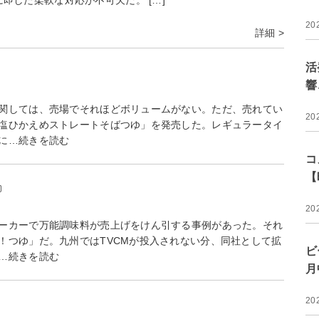
20
詳細 >
活
響
関しては、売場でそれほどボリュームがない。ただ、売れてい
20
塩ひかえめストレートそばつゆ」を発売した。レギュラータイ
に…続きを読む
コ
【
20
ーカーで万能調味料が売上げをけん引する事例があった。それ
！つゆ」だ。九州ではTVCMが投入されない分、同社として拡
ビ
…続きを読む
月
20