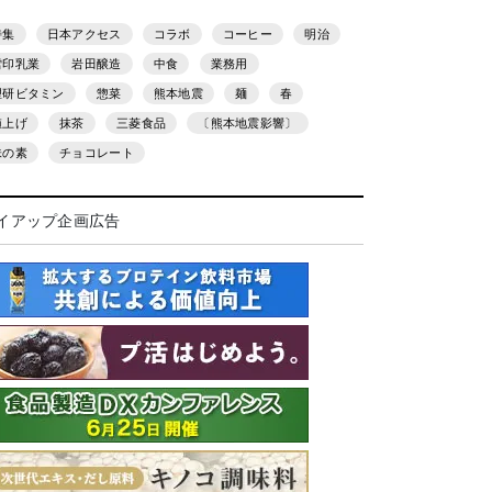
特集
日本アクセス
コラボ
コーヒー
明治
雪印乳業
岩田醸造
中食
業務用
理研ビタミン
惣菜
熊本地震
麺
春
値上げ
抹茶
三菱食品
〔熊本地震影響〕
味の素
チョコレート
イアップ企画広告