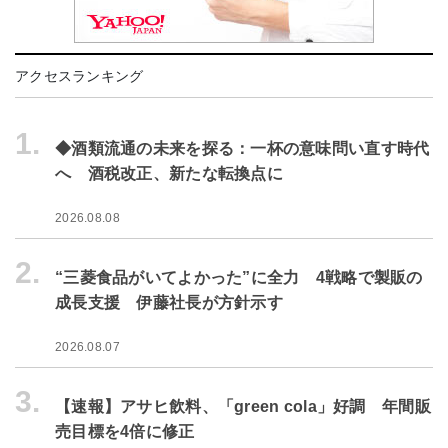
アクセスランキング
1.
◆酒類流通の未来を探る：一杯の意味問い直す時代
へ 酒税改正、新たな転換点に
2026.08.08
2.
“三菱食品がいてよかった”に全力 4戦略で製販の
成長支援 伊藤社長が方針示す
2026.08.07
3.
【速報】アサヒ飲料、「green cola」好調 年間販
売目標を4倍に修正