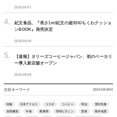
2026.08.07
4.
紀文食品、『長さ1m!紀文の超!BIGちくわクッショ
ンBOOK』発売決定
2026.08.06
5.
【速報】タリーズコーヒージャパン、初のベーカリ
ー導入新店舗オープン
2026.08.06
注目キーワード
2026.08.09付
特集
日本アクセス
コラボ
コーヒー
明治
雪印乳業
岩田醸造
中食
業務用
理研ビタミン
惣菜
熊本地震