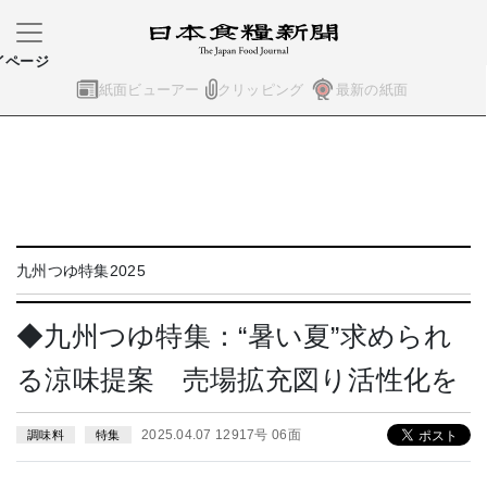
イページ
紙面ビューアー
クリッピング
最新の紙面
九州つゆ特集2025
◆九州つゆ特集：“暑い夏”求められ
る涼味提案 売場拡充図り活性化を
2025.04.07 12917号 06面
調味料
特集