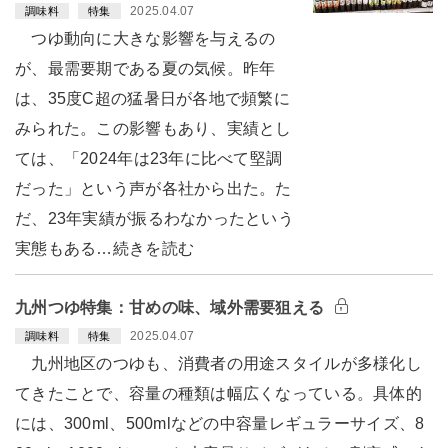
2025.04.07
調味料
特集
つゆ動向に大きな影響を与えるの
が、最需要期である夏の気候。昨年
は、35度C超の猛暑日が各地で頻繁に
みられた。この影響もあり、実績とし
ては、「2024年は23年に比べて堅調
だった」という声が各社から出た。た
だ、23年実績が振るわなかったという
実態もある…続きを読む
九州つゆ特集：甘めの味、域外需要狙える
2025.04.07
調味料
特集
九州地区のつゆも、消費者の用途スタイルが多様化し
てきたことで、容量の種類は幅広くなっている。具体的
には、300ml、500mlなどの中容量レギュラーサイズ、8