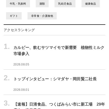
牛乳・乳飲料
酒類
乳幼児食品
健康食品
ギフト
非常食・介護食他
アクセスランキング
1.
カルビー、飲むサツマイモで新需要 植物性ミルク
市場参入
2026.08.05
2.
トップインタビュー：シマダヤ・岡田賢二社長
2026.08.01
3.
【速報】日清食品、つくばみらい市に新工場 29年