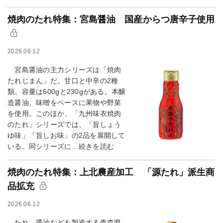
焼肉のたれ特集：宮島醤油 国産からつ唐辛子使用
2026.06.12
宮島醤油の主力シリーズは「焼肉
たれじまん」だ。甘口と中辛の2種
類。容量は600gと230gがある。本醸
造醤油、味噌をベースに果物や野菜
を使用。このほか、「九州味衣焼肉
のたれ」シリーズでは、「旨しょう
ゆ味」「旨しお味」の2品を展開して
いる。同シリーズに…続きを読む
焼肉のたれ特集：上北農産加工 「源たれ」派生商
品拡充
2026.06.12
たれ、醤油などを製造する青森県