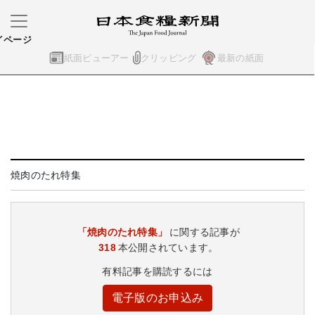
イページ
紙面ビューアー
クリッピング
最新の紙面
焼肉のたれ特集
「焼肉のたれ特集」
に関する記事が
318
本公開されています。
有料記事を購読するには
電子版のお申込み