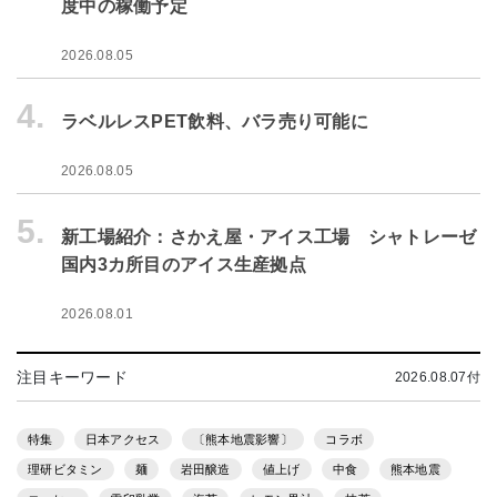
度中の稼働予定
2026.08.05
4.
ラベルレスPET飲料、バラ売り可能に
2026.08.05
5.
新工場紹介：さかえ屋・アイス工場 シャトレーゼ
国内3カ所目のアイス生産拠点
2026.08.01
注目キーワード
2026.08.07付
特集
日本アクセス
〔熊本地震影響〕
コラボ
理研ビタミン
麺
岩田醸造
値上げ
中食
熊本地震