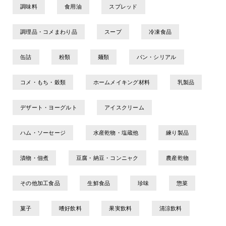
調味料
食用油
スプレッド
調理品・コメまわり品
スープ
冷凍食品
缶詰
粉類
麺類
パン・シリアル
コメ・もち・穀類
ホームメイキング材料
乳製品
デザート・ヨーグルト
アイスクリーム
ハム・ソーセージ
水産乾物・塩蔵他
練り製品
漬物・佃煮
豆腐・納豆・コンニャク
農産乾物
その他加工食品
生鮮食品
珍味
惣菜
菓子
嗜好飲料
果実飲料
清涼飲料