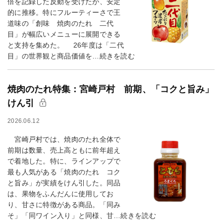
倍を記録した反動を受けたが、安定
的に推移。特にフルーティーさで王
道味の「創味 焼肉のたれ 二代
目」が幅広いメニューに展開できる
と支持を集めた。 26年度は「二代
目」の世界観と商品価値を…続きを読む
焼肉のたれ特集：宮崎戸村 前期、「コクと旨み」
けん引
2026.06.12
宮崎戸村では、焼肉のたれ全体で
前期は数量、売上高ともに前年超え
で着地した。特に、ラインアップで
最も人気がある「焼肉のたれ コク
と旨み」が実績をけん引した。同品
は、果物をふんだんに使用してお
り、甘さに特徴がある商品。「同み
そ」「同ワイン入り」と同様、甘…続きを読む