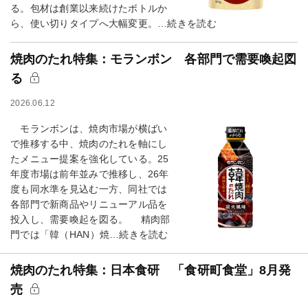
る。包材は創業以来続けたボトルか
ら、使い切りタイプへ大幅変更。…続きを読む
焼肉のたれ特集：モランボン 各部門で需要喚起図
る
2026.06.12
モランボンは、焼肉市場が横ばい
で推移する中、焼肉のたれを軸にし
たメニュー提案を強化している。25
年度市場は前年並みで推移し、26年
度も同水準を見込む一方、同社では
各部門で新商品やリニューアル品を
投入し、需要喚起を図る。 精肉部
門では「韓（HAN）焼…続きを読む
焼肉のたれ特集：日本食研 「食研町食堂」8月発
売