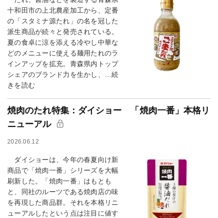
十和田市の上北農産加工から、定番
の「スタミナ源たれ」の名を冠した
派生商品が続々と発売されている。
夏の食卓に涼を添える冷やし中華な
どのメニューに使える麺用たれのラ
インアップを拡充。青森県内トップ
シェアのブランド力を生かし、…続
きを読む
焼肉のたれ特集：ダイショー 「焼肉一番」本格リ
ニューアル
2026.06.12
ダイショーは、今年の春夏向け新
商品で「焼肉一番」シリーズを大幅
刷新した。「焼肉一番」はもとも
と、同社のルーツである焼肉店の味
を再現した商品群。それを本格リニ
ューアルしたという点は注目に値す