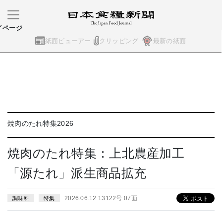
イページ
紙面ビューアー
クリッピング
最新の紙面
焼肉のたれ特集2026
焼肉のたれ特集：上北農産加工
「源たれ」派生商品拡充
2026.06.12 13122号 07面
調味料
特集