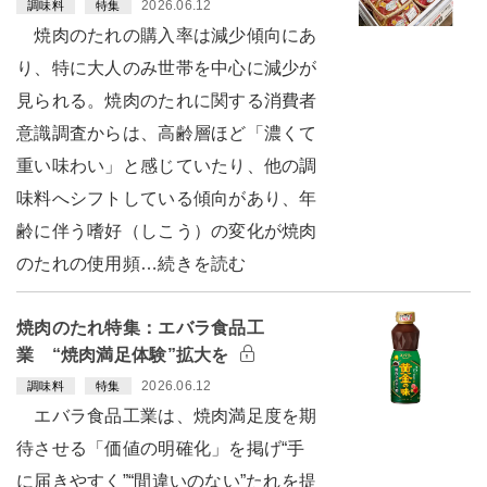
2026.06.12
調味料
特集
焼肉のたれの購入率は減少傾向にあ
り、特に大人のみ世帯を中心に減少が
見られる。焼肉のたれに関する消費者
意識調査からは、高齢層ほど「濃くて
重い味わい」と感じていたり、他の調
味料へシフトしている傾向があり、年
齢に伴う嗜好（しこう）の変化が焼肉
のたれの使用頻…続きを読む
焼肉のたれ特集：エバラ食品工
業 “焼肉満足体験”拡大を
2026.06.12
調味料
特集
エバラ食品工業は、焼肉満足度を期
待させる「価値の明確化」を掲げ“手
に届きやすく”“間違いのない”たれを提