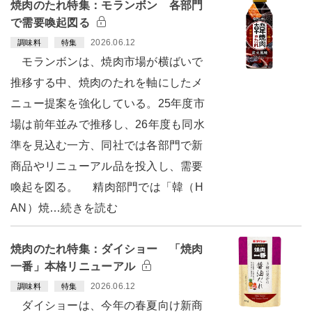
焼肉のたれ特集：モランボン 各部門
で需要喚起図る
2026.06.12
調味料
特集
モランボンは、焼肉市場が横ばいで
推移する中、焼肉のたれを軸にしたメ
ニュー提案を強化している。25年度市
場は前年並みで推移し、26年度も同水
準を見込む一方、同社では各部門で新
商品やリニューアル品を投入し、需要
喚起を図る。 精肉部門では「韓（H
AN）焼…続きを読む
焼肉のたれ特集：ダイショー 「焼肉
一番」本格リニューアル
2026.06.12
調味料
特集
ダイショーは、今年の春夏向け新商