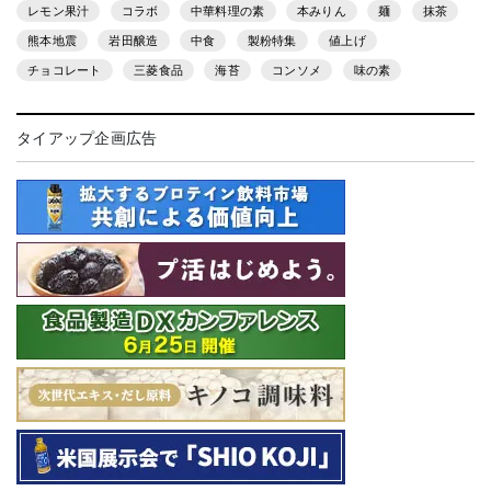
レモン果汁
コラボ
中華料理の素
本みりん
麺
抹茶
熊本地震
岩田醸造
中食
製粉特集
値上げ
チョコレート
三菱食品
海苔
コンソメ
味の素
タイアップ企画広告