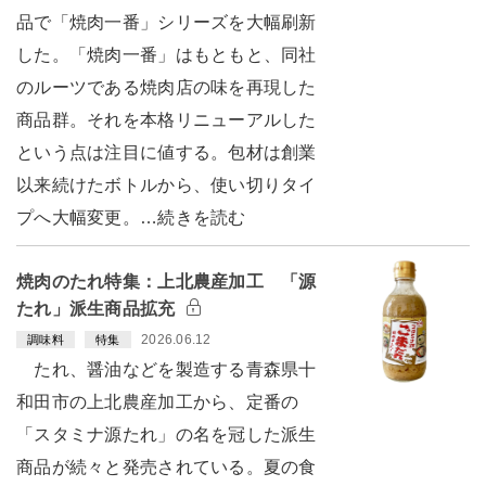
品で「焼肉一番」シリーズを大幅刷新
した。「焼肉一番」はもともと、同社
のルーツである焼肉店の味を再現した
商品群。それを本格リニューアルした
という点は注目に値する。包材は創業
以来続けたボトルから、使い切りタイ
プへ大幅変更。…続きを読む
焼肉のたれ特集：上北農産加工 「源
たれ」派生商品拡充
2026.06.12
調味料
特集
たれ、醤油などを製造する青森県十
和田市の上北農産加工から、定番の
「スタミナ源たれ」の名を冠した派生
商品が続々と発売されている。夏の食