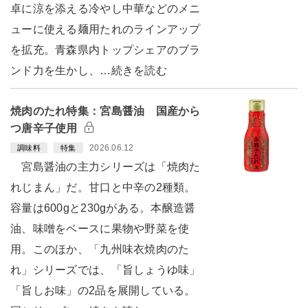
卓に涼を添える冷やし中華などのメニ
ューに使える麺用たれのラインアップ
を拡充。青森県内トップシェアのブラ
ンド力を生かし、…続きを読む
焼肉のたれ特集：宮島醤油 国産から
つ唐辛子使用
2026.06.12
調味料
特集
宮島醤油の主力シリーズは「焼肉た
れじまん」だ。甘口と中辛の2種類。
容量は600gと230gがある。本醸造醤
油、味噌をベースに果物や野菜を使
用。このほか、「九州味衣焼肉のた
れ」シリーズでは、「旨しょうゆ味」
「旨しお味」の2品を展開している。