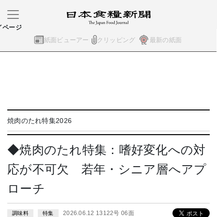
イページ
紙面ビューアー
クリッピング
最新の紙面
焼肉のたれ特集2026
◆焼肉のたれ特集：嗜好変化への対
応が不可欠 若年・シニア層へアプ
ローチ
2026.06.12 13122号 06面
調味料
特集