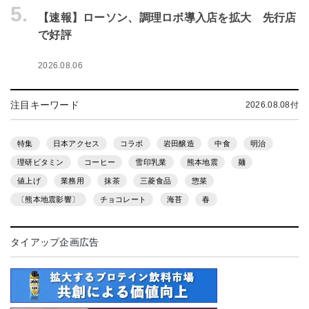
5.
【速報】ローソン、調理ロボ導入店を拡大 先行店
で好評
2026.08.06
注目キーワード
2026.08.08付
特集
日本アクセス
コラボ
岩田醸造
中食
明治
理研ビタミン
コーヒー
雪印乳業
熊本地震
麺
値上げ
業務用
抹茶
三菱食品
惣菜
〔熊本地震影響〕
チョコレート
海苔
春
タイアップ企画広告