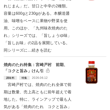
れじまん」だ。甘口と中辛の2種類。
容量は600gと230gがある。本醸造醤
油、味噌をベースに果物や野菜を使
用。このほか、「九州味衣焼肉のた
れ」シリーズでは、「旨しょうゆ味」
「旨しお味」の2品を展開している。
同シリーズに…続きを読む
焼肉のたれ特集：宮崎戸村 前期、
「コクと旨み」けん引
2026.06.12
調味料
特集
宮崎戸村では、焼肉のたれ全体で前
期は数量、売上高ともに前年超えで着
地した。特に、ラインアップで最も人
気がある「焼肉のたれ コクと旨み」