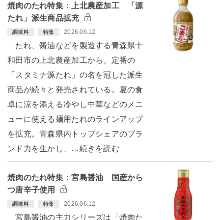
焼肉のたれ特集：上北農産加工 「源
たれ」派生商品拡充
2026.06.12
調味料
特集
たれ、醤油などを製造する青森県十
和田市の上北農産加工から、定番の
「スタミナ源たれ」の名を冠した派生
商品が続々と発売されている。夏の食
卓に涼を添える冷やし中華などのメニ
ューに使える麺用たれのラインアップ
を拡充。青森県内トップシェアのブラ
ンド力を生かし、…続きを読む
焼肉のたれ特集：宮島醤油 国産から
つ唐辛子使用
2026.06.12
調味料
特集
宮島醤油の主力シリーズは「焼肉た