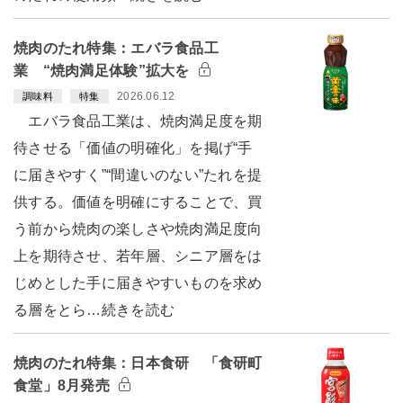
焼肉のたれ特集：エバラ食品工
業 “焼肉満足体験”拡大を
2026.06.12
調味料
特集
エバラ食品工業は、焼肉満足度を期
待させる「価値の明確化」を掲げ“手
に届きやすく”“間違いのない”たれを提
供する。価値を明確にすることで、買
う前から焼肉の楽しさや焼肉満足度向
上を期待させ、若年層、シニア層をは
じめとした手に届きやすいものを求め
る層をとら…続きを読む
焼肉のたれ特集：日本食研 「食研町
食堂」8月発売