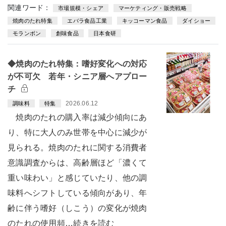
関連ワード：
市場規模・シェア
マーケティング・販売戦略
焼肉のたれ特集
エバラ食品工業
キッコーマン食品
ダイショー
モランボン
創味食品
日本食研
◆焼肉のたれ特集：嗜好変化への対応
が不可欠 若年・シニア層へアプロー
チ
2026.06.12
調味料
特集
焼肉のたれの購入率は減少傾向にあ
り、特に大人のみ世帯を中心に減少が
見られる。焼肉のたれに関する消費者
意識調査からは、高齢層ほど「濃くて
重い味わい」と感じていたり、他の調
味料へシフトしている傾向があり、年
齢に伴う嗜好（しこう）の変化が焼肉
のたれの使用頻…続きを読む