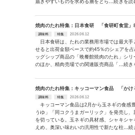
届きやすいものを求める層をとら…続きを読
焼肉のたれ特集：日本食研 「食研町食堂」
2026.06.12
調味料
特集
日本食研は、たれの業務用市場では最大手
せると出荷金額ベースで約45％のシェアを
ッグシップ商品の「晩餐館焼肉のたれ」シリ
のほか、精肉売場での関連販売商品「…続き
焼肉のたれ特集：キッコーマン食品 「かけ
2026.06.12
調味料
特集
キッコーマン食品は2月から玉ネギの食感豊
うゆ」「同コクうまガーリック」を発売し、
を切っている。玉ネギの具材感、シャキシャ
えめ、奥深い味わいの汎用性で新たな柱…続