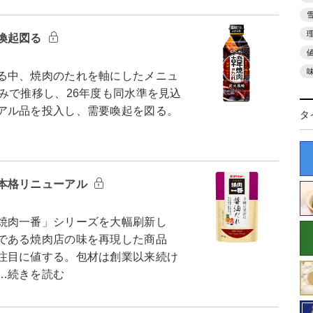
喚起図る
る中、焼肉のたれを軸にしたメニュ
みで推移し、26年度も同水準を見込
アル品を投入し、需要喚起を図る。
タ
本格リニューアル
焼肉一番」シリーズを大幅刷新し
である焼肉店の味を再現した商品
注目に値する。包材は創業以来続け
…続きを読む