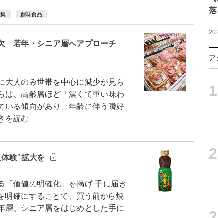
落
特集
創味食品
20
欠 若年・シニア層へアプローチ
ア
に大人のみ世帯を中心に減少が見ら
1
らは、高齢層ほど「濃くて重い味わ
ている傾向があり、年齢に伴う嗜好
きを読む
2
足体験”拡大を
「価値の明確化」を掲げ“手に届き
値を明確にすることで、買う前から焼
年層、シニア層をはじめとした手に
3