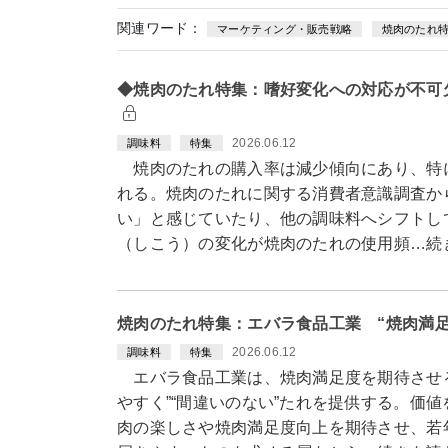
関連ワード：
マーケティング・販売戦略
焼肉のたれ
◆焼肉のたれ特集：嗜好変化への対応が不可
2026.06.12
調味料
特集
焼肉のたれの購入率は減少傾向にあり、特
れる。焼肉のたれに関する消費者意識調査か
い」と感じていたり、他の調味料へシフトし
（しこう）の変化が焼肉のたれの使用頻…続
焼肉のたれ特集：エバラ食品工業 “焼肉満
2026.06.12
調味料
特集
エバラ食品工業は、焼肉満足度を期待させる
やすく”“間違いのない”たれを提供する。価
肉の楽しさや焼肉満足度向上を期待させ、若