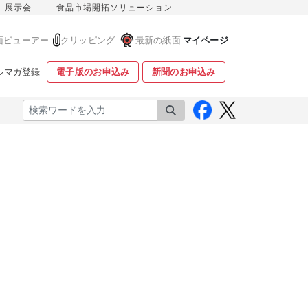
展示会
食品市場開拓ソリューション
面ビューアー
クリッピング
最新の紙面
マイページ
ルマガ登録
電子版のお申込み
新聞のお申込み
検索