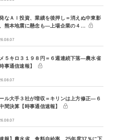
発なＡＩ投資、業績を後押し＝消えぬ中東影
、熊本地震に懸念も―上場企業の４…
26.08.07
メ５キロ３１９８円＝６週連続下落―農水省
時事通信速報】
26.08.07
ール大手３社が増収＝キリンは上方修正―６
中間決算【時事通信速報】
26.08.07
速報】農水省、食料自給率 25年度37％に下