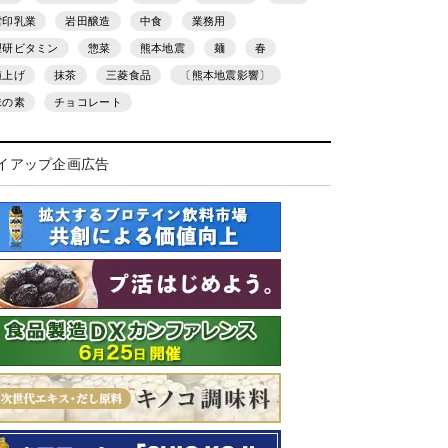
雪印乳業
岩田醸造
中食
業務用
理研ビタミン
惣菜
熊本地震
麺
春
値上げ
抹茶
三菱食品
〔熊本地震影響〕
味の素
チョコレート
イアップ企画広告