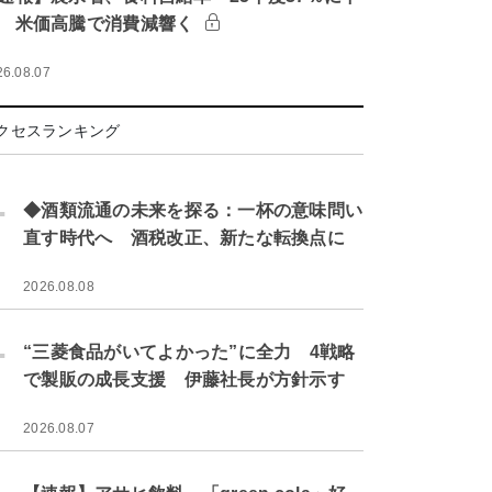
 米価高騰で消費減響く
26.08.07
クセスランキング
.
◆酒類流通の未来を探る：一杯の意味問い
直す時代へ 酒税改正、新たな転換点に
2026.08.08
.
“三菱食品がいてよかった”に全力 4戦略
で製販の成長支援 伊藤社長が方針示す
2026.08.07
.