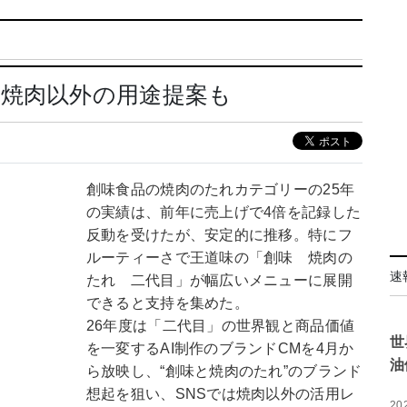
 焼肉以外の用途提案も
創味食品の焼肉のたれカテゴリーの25年
の実績は、前年に売上げで4倍を記録した
反動を受けたが、安定的に推移。特にフ
ルーティーさで王道味の「創味 焼肉の
速
たれ 二代目」が幅広いメニューに展開
できると支持を集めた。
26年度は「二代目」の世界観と商品価値
世
を一変するAI制作のブランドCMを4月か
油
ら放映し、“創味と焼肉のたれ”のブランド
想起を狙い、SNSでは焼肉以外の活用レ
20