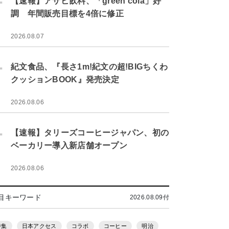
【速報】アサヒ飲料、「green cola」好
調 年間販売目標を4倍に修正
2026.08.07
.
紀文食品、『長さ1m!紀文の超!BIGちくわ
クッションBOOK』発売決定
2026.08.06
.
【速報】タリーズコーヒージャパン、初の
ベーカリー導入新店舗オープン
2026.08.06
目キーワード
2026.08.09付
特集
日本アクセス
コラボ
コーヒー
明治