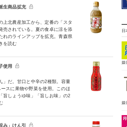
派生商品拡充
の上北農産加工から、定番の「スタ
発売されている。夏の食卓に涼を添
日
たれのラインアップを拡充。青森県
きを読む
媒
子使用
」だ。甘口と中辛の2種類。容量
をベースに果物や野菜を使用。このほ
「旨しょうゆ味」「旨しお味」の2
媒
む
旨み」けん引