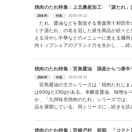
焼肉のたれ特集：上北農産加工 「源たれ」
2026.06.12
調味料
特集
たれ、醤油などを製造する青森県十和田市
ミナ源たれ」の名を冠した派生商品が続々と
える冷やし中華などのメニューに使える麺用
内トップシェアのブランド力を生かし、…続
焼肉のたれ特集：宮島醤油 国産からつ唐辛
2026.06.12
調味料
特集
宮島醤油の主力シリーズは「焼肉たれじまん
は600gと230gがある。本醸造醤油、味噌
か、「九州味衣焼肉のたれ」シリーズでは、
品を展開している。同シリーズに…続きを読
焼肉のたれ特集：宮崎戸村 前期、「コクと