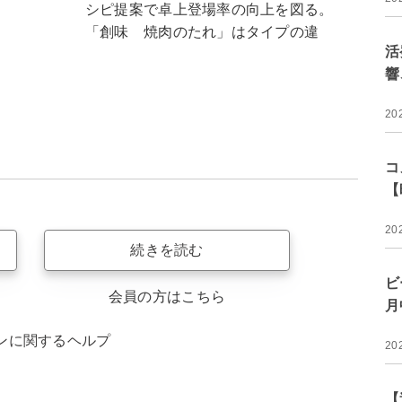
シピ提案で卓上登場率の向上を図る。
「創味 焼肉のたれ」はタイプの違
活
響
20
コ
【
20
続きを読む
ビ
会員の方はこちら
月
ンに関するヘルプ
20
【