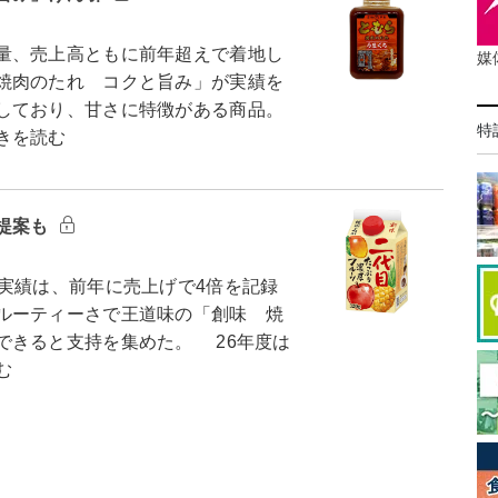
量、売上高ともに前年超えで着地し
媒
焼肉のたれ コクと旨み」が実績を
しており、甘さに特徴がある商品。
特
きを読む
提案も
実績は、前年に売上げで4倍を記録
ルーティーさで王道味の「創味 焼
できると支持を集めた。 26年度は
む