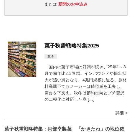
または
新聞のお申込み
菓子秋需戦略特集2025
菓子
国内の菓子市場は好調が続き、25年1～8
月で前年比2.3％増。インバウンドや輸出拡
大が追い風となり、4兆円規模に迫る。原材
料高騰下でもメーカーは値頃感を工夫し、
需要を下支え。秋冬は節約志向とプチ贅沢
の二極化に対応した商 […]
詳細 >
菓子秋需戦略特集：阿部幸製菓 「かきたね」の地位確