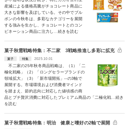
産減による価格高騰がチョコレート商品に
大きな影響を及ぼしている。その中でブル
ボンの今秋冬は、多彩なカテゴリーを展開
する強みを生かし、チョコレートとのコン
ビネーション商品に注力し…続きを読む
菓子秋需戦略特集：不二家 3戦略推進し多彩に拡充
2025.10.01
菓子
特集
不二家の25年秋冬商品戦略は、（1）「二
極化戦略」（2）「ロングセラーブランドの
領域拡大」（3）「新市場開拓」--の3軸で
展開する。市場環境および消費者マインド
を踏まえ、節約志向に対応した値頃感の商
品とプチ贅沢消費に対応したプレミアム商品の「二極化戦…続き
を読む
菓子秋需戦略特集：明治 健康と嗜好の2軸で展開