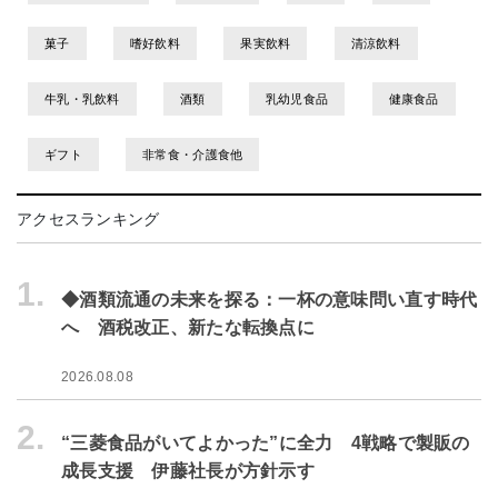
菓子
嗜好飲料
果実飲料
清涼飲料
牛乳・乳飲料
酒類
乳幼児食品
健康食品
ギフト
非常食・介護食他
アクセスランキング
1.
◆酒類流通の未来を探る：一杯の意味問い直す時代
へ 酒税改正、新たな転換点に
2026.08.08
2.
“三菱食品がいてよかった”に全力 4戦略で製販の
成長支援 伊藤社長が方針示す