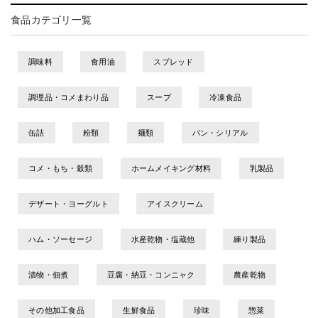
食品カテゴリ一覧
調味料
食用油
スプレッド
調理品・コメまわり品
スープ
冷凍食品
缶詰
粉類
麺類
パン・シリアル
コメ・もち・穀類
ホームメイキング材料
乳製品
デザート・ヨーグルト
アイスクリーム
ハム・ソーセージ
水産乾物・塩蔵他
練り製品
漬物・佃煮
豆腐・納豆・コンニャク
農産乾物
その他加工食品
生鮮食品
珍味
惣菜