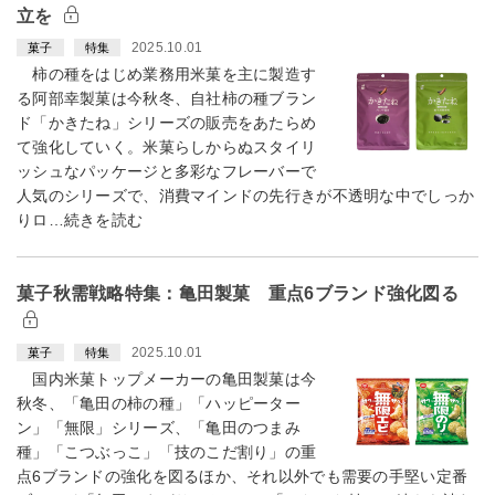
立を
2025.10.01
菓子
特集
柿の種をはじめ業務用米菓を主に製造す
る阿部幸製菓は今秋冬、自社柿の種ブラン
ド「かきたね」シリーズの販売をあたらめ
て強化していく。米菓らしからぬスタイリ
ッシュなパッケージと多彩なフレーバーで
人気のシリーズで、消費マインドの先行きが不透明な中でしっか
りロ…続きを読む
菓子秋需戦略特集：亀田製菓 重点6ブランド強化図る
2025.10.01
菓子
特集
国内米菓トップメーカーの亀田製菓は今
秋冬、「亀田の柿の種」「ハッピーター
ン」「無限」シリーズ、「亀田のつまみ
種」「こつぶっこ」「技のこだ割り」の重
点6ブランドの強化を図るほか、それ以外でも需要の手堅い定番