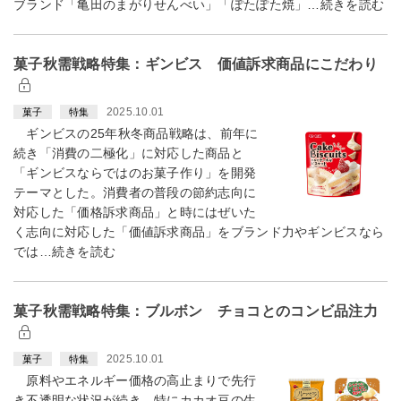
ブランド「亀田のまがりせんべい」「ぽたぽた焼」…続きを読む
菓子秋需戦略特集：ギンビス 価値訴求商品にこだわり
2025.10.01
菓子
特集
ギンビスの25年秋冬商品戦略は、前年に
続き「消費の二極化」に対応した商品と
「ギンビスならではのお菓子作り」を開発
テーマとした。消費者の普段の節約志向に
対応した「価格訴求商品」と時にはぜいた
く志向に対応した「価値訴求商品」をブランド力やギンビスなら
では…続きを読む
菓子秋需戦略特集：ブルボン チョコとのコンビ品注力
2025.10.01
菓子
特集
原料やエネルギー価格の高止まりで先行
き不透明な状況が続き、特にカカオ豆の生