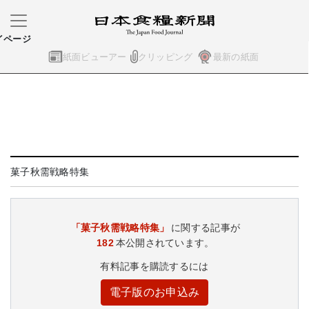
イページ
紙面ビューアー
クリッピング
最新の紙面
菓子秋需戦略特集
「菓子秋需戦略特集」
に関する記事が
182
本公開されています。
有料記事を購読するには
電子版のお申込み