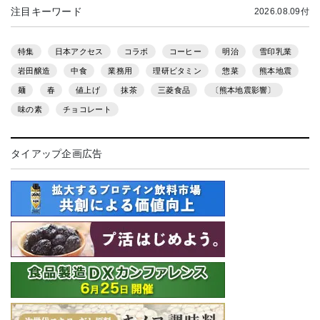
注目キーワード
2026.08.09付
特集
日本アクセス
コラボ
コーヒー
明治
雪印乳業
岩田醸造
中食
業務用
理研ビタミン
惣菜
熊本地震
麺
春
値上げ
抹茶
三菱食品
〔熊本地震影響〕
味の素
チョコレート
タイアップ企画広告