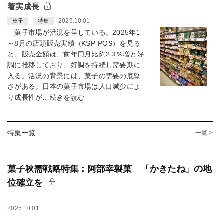
着実成長
2025.10.01
菓子
特集
菓子市場が活況を呈している。2025年1
～8月の店頭販売実績（KSP-POS）を見る
と、販売金額は、前年同月比約2.3％増と好
調に推移しており、好調を持続し需要期に
入る。活況の背景には、菓子の需要の底堅
さがある。日本の菓子市場は人口減少によ
り成長性が…続きを読む
特集一覧
一覧 >
菓子秋需戦略特集：阿部幸製菓 「かきたね」の地
位確立を
2025.10.01