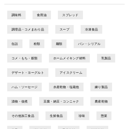
調味料
食用油
スプレッド
調理品・コメまわり品
スープ
冷凍食品
缶詰
粉類
麺類
パン・シリアル
コメ・もち・穀類
ホームメイキング材料
乳製品
デザート・ヨーグルト
アイスクリーム
ハム・ソーセージ
水産乾物・塩蔵他
練り製品
漬物・佃煮
豆腐・納豆・コンニャク
農産乾物
その他加工食品
生鮮食品
珍味
惣菜