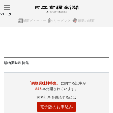
イページ
紙面ビューアー
クリッピング
最新の紙面
鍋物調味料特集
「鍋物調味料特集」
に関する記事が
845
本公開されています。
有料記事を購読するには
電子版のお申込み