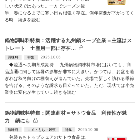
しい状況ではあった。一方でシーズン後
半、春になるまでに寒い日も根強く存在。例年需要が下がってく
る時…続きを読む
鍋物調味料特集：活躍する九州鍋スープ企業＝主流はス
トレート 土産用一部に存在…
2025.10.06
調味料
特集
◆流通へ長期育成期待 九州鍋物調味料市場においても、商
品流通に関して猛暑の影響が非常に大きい。かつては、お盆を過
ぎれば秋冬向けの棚替えが進んでいた。売場で新しく訪れる季節
を告げる、そのような訴求も目立っていた。ただ、現状では小売
業側に変化が生じてい…続きを読む
鍋物調味料特集：関連商材＝サトウ食品 利便性が魅
力 鍋にも
2025.10.06
調味料
コメ・もち・穀類
特集
包装もちトップシェアのサトウ食品は、