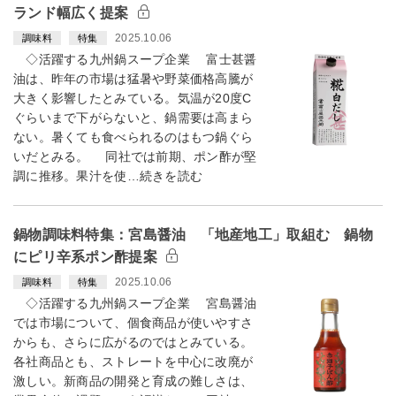
ランド幅広く提案
2025.10.06
調味料
特集
◇活躍する九州鍋スープ企業 富士甚醤
油は、昨年の市場は猛暑や野菜価格高騰が
大きく影響したとみている。気温が20度C
ぐらいまで下がらないと、鍋需要は高まら
ない。暑くても食べられるのはもつ鍋ぐら
いだとみる。 同社では前期、ポン酢が堅
調に推移。果汁を使…続きを読む
鍋物調味料特集：宮島醤油 「地産地工」取組む 鍋物
にピリ辛系ポン酢提案
2025.10.06
調味料
特集
◇活躍する九州鍋スープ企業 宮島醤油
では市場について、個食商品が使いやすさ
からも、さらに広がるのではとみている。
各社商品とも、ストレートを中心に改廃が
激しい。新商品の開発と育成の難しさは、