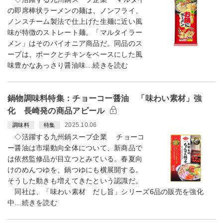
の即席棒状ラーメンの麺は、ノンフライ、
ノンスチーム製法で仕上げた生麺に近い風
味が特徴のストレート麺。「マルタイラー
メン」はそのパイオニア商品だ。同品のス
ープは、ポークとチキンをベースにした風
味豊かなあっさり醤油味…続きを読む
鍋物調味料特集：チョーコー醤油 「味わい素材」強
化 長崎発の商品アピール
2025.10.06
調味料
特集
◇活躍する九州鍋スープ企業 チョーコ
ー醤油は市場動向全体について、新商品で
は依然監修品が目立つとみている。春夏向
けのめんつゆを、鍋つゆにも横展開する。
そうした動きも増えてきたという認識だ。
同社は、「味わい素材 だし旨」シリーズ6品の販売を強化
中…続きを読む