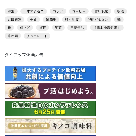
特集
日本アクセス
コラボ
コーヒー
雪印乳業
明治
岩田醸造
中食
業務用
熊本地震
理研ビタミン
麺
春
値上げ
抹茶
惣菜
三菱食品
〔熊本地震影響〕
味の素
チョコレート
タイアップ企画広告