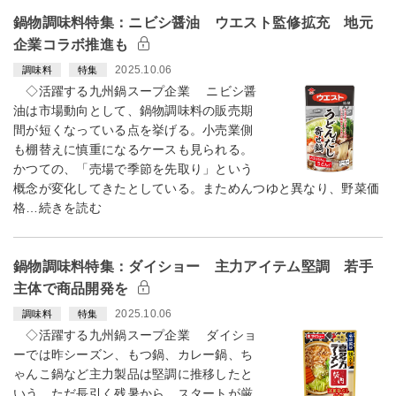
鍋物調味料特集：ニビシ醤油 ウエスト監修拡充 地元
企業コラボ推進も
2025.10.06
調味料
特集
◇活躍する九州鍋スープ企業 ニビシ醤
油は市場動向として、鍋物調味料の販売期
間が短くなっている点を挙げる。小売業側
も棚替えに慎重になるケースも見られる。
かつての、「売場で季節を先取り」という
概念が変化してきたとしている。まためんつゆと異なり、野菜価
格…続きを読む
鍋物調味料特集：ダイショー 主力アイテム堅調 若手
主体で商品開発を
2025.10.06
調味料
特集
◇活躍する九州鍋スープ企業 ダイショ
ーでは昨シーズン、もつ鍋、カレー鍋、ち
ゃんこ鍋など主力製品は堅調に推移したと
いう。ただ長引く残暑から、スタートが厳