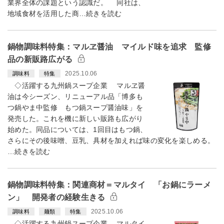
業界全体の課題という認識だ。 同社は、
地域食材を活用した商…続きを読む
鍋物調味料特集：マルヱ醤油 マイルド味を追求 監修
品の新販路広がる
2025.10.06
調味料
特集
◇活躍する九州鍋スープ企業 マルヱ醤
油は今シーズン、リニューアル品「博多も
つ鍋やま中監修 もつ鍋スープ醤油味」を
発売した。これを機に新しい販路も広がり
始めた。同品については、1回目はもつ鍋、
さらにその後味噌、豆乳、具材を加えれば味の変化を楽しめる。
…続きを読む
鍋物調味料特集：関連商材＝マルタイ 「お鍋にラーメ
ン」 開発者の経験生きる
2025.10.06
調味料
麺類
特集
◇活躍する九州鍋スープ企業 マルタイ