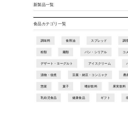
新製品一覧
食品カテゴリ一覧
調味料
食用油
スプレッド
調
粉類
麺類
パン・シリアル
コ
デザート・ヨーグルト
アイスクリーム
漬物・佃煮
豆腐・納豆・コンニャク
農
惣菜
菓子
嗜好飲料
果実飲料
乳幼児食品
健康食品
ギフト