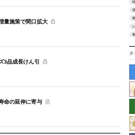
増量施策で間口拡大
タ
ズ3品成長けん引
寿命の延伸に寄与