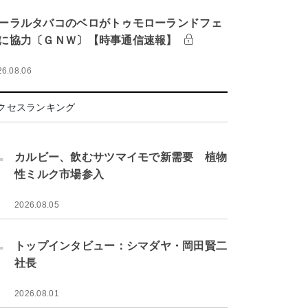
ーラルタバコのベロがトゥモローランドフェ
に協力〔ＧＮＷ〕【時事通信速報】
26.08.06
クセスランキング
.
カルビー、飲むサツマイモで新需要 植物
性ミルク市場参入
2026.08.05
.
トップインタビュー：シマダヤ・岡田賢二
社長
2026.08.01