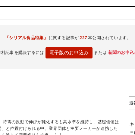
「シリアル食品特集」
に関する記事が
227
本公開されています。
有料記事を購読するには
または
新聞のお申込
電子版のお申込み
速
年、特需の反動で伸びが鈍化するも高水準を維持し、基礎価値は
キ
場」と位置付けられる中、業界団体と主要メーカーが連携した
＝
を通じて需要喚起を推進。 […]