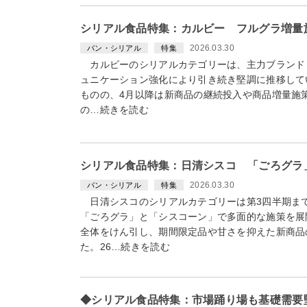
シリアル食品特集：カルビー フルグラ増量
2026.03.30
パン・シリアル
特集
カルビーのシリアルカテゴリーは、主力ブランド
ュニケーション強化により引き続き堅調に推移して
ものの、4月以降は新商品の継続投入や商品増量施
の…続きを読む
シリアル食品特集：日清シスコ 「ごろグラ
2026.03.30
パン・シリアル
特集
日清シスコのシリアルカテゴリーは第3四半期ま
「ごろグラ」と「シスコーン」で多面的な施策を展
全体をけん引し、期間限定品や甘さを抑えた新商品
た。26…続きを読む
◆シリアル食品特集：市場踊り場も基礎需要