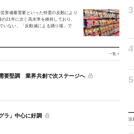
3
や災害備蓄需要といった特需の反動により
禍の21年に次ぐ高水準を維持しており、
でいない。「反動減による踊り場」で
4
一覧 >
需要堅調 業界共創で次ステージへ
5
グラ」中心に好調
注