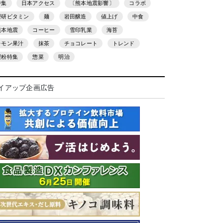
特集
日本アクセス
〔熊本地震影響〕
コラボ
理研ビタミン
麺
岩田醸造
値上げ
中食
熊本地震
コーヒー
雪印乳業
海苔
レモン果汁
抹茶
チョコレート
トレンド
製粉特集
惣菜
明治
イアップ企画広告