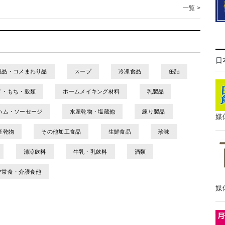
一覧 >
日
理品・コメまわり品
スープ
冷凍食品
缶詰
メ・もち・穀類
ホームメイキング材料
乳製品
ハム・ソーセージ
水産乾物・塩蔵他
練り製品
媒
産乾物
その他加工食品
生鮮食品
珍味
清涼飲料
牛乳・乳飲料
酒類
非常食・介護食他
媒