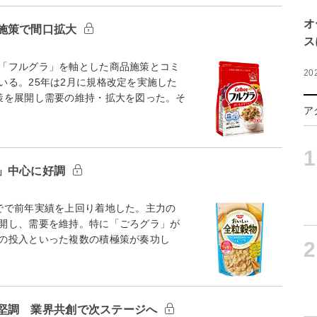
オ
施策で間口拡大
ス
「フルグラ」を軸とした商品施策とコミ
20
いる。25年は2月に規格改定を実施した
策を展開し需要の維持・拡大を図った。そ
ア
1
」中心に好調
でで前年実績を上回り着地した。主力の
開し、需要を維持。特に「ごろグラ」が
の投入といった複数の積極策が奏功し
2
堅調 業界共創で次ステージへ