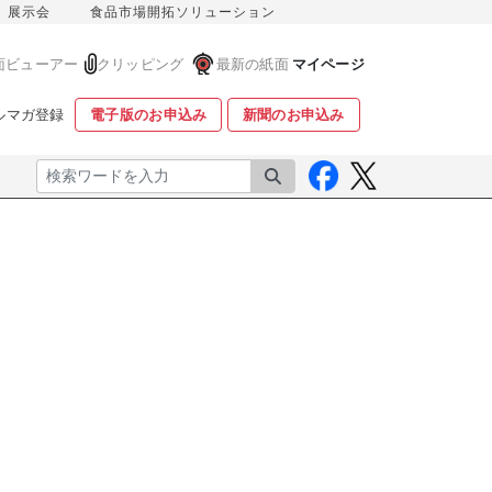
展示会
食品市場開拓ソリューション
面ビューアー
クリッピング
最新の紙面
マイページ
ルマガ登録
電子版のお申込み
新聞のお申込み
検索