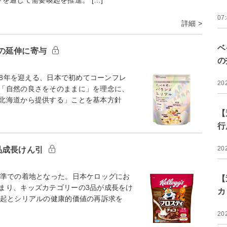
07
詳細 >
ベ
の延伸に寄与
の
08年を迎える、日本で初めてコーンフレ
20
「自然の良さをそのままに」を理念に、
北海道から提供する」ことを基本方針
【
行
20
品成長けん引
準での着地となった。日本ケロッグにお
【
まり、キッズカテゴリーの3品が成長をけ
カ
喚起とシリアルの健康的価値の再訴求を
20