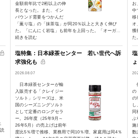
金額前年比で2桁以上の伸
お
長となった。また、イン
中
バウンド需要をつかんだ
移
「薫り塩」の「抹茶塩」が同20％以上と大きく伸び
オ
た。「にんにく岩塩」も前年を上回った。「オーガ…
獲
続きを読む
た
塩特集：日本緑茶センター 若い世代へ訴
塩
求強化も
2026.08.07
20
日本緑茶センターが輸
伯
入販売する「クレイジー
の
ソルト」シリーズは、米
の
国のシーズニングソルト
し
として定番のロングセラ
同
ー。26年度（25年9月～
ぶ
上
26年5月）の売上げは前年
施
を読
度比5％増で推移、業務用で同10％増、家庭用は同4％
数