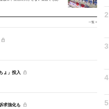
2
一覧 >
3
ちょ」投入
4
5
訴求強化も