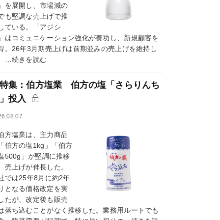
」を展開し、市場減の
でも堅調な売上げで推
している。「アジシ
」はコミュニケーション強化が奏功し、新規顧客を
得。26年3月期売上げは前期並みの売上げを維持し
。…続きを読む
特集：伯方塩業 伯方の塩「さらりんち
ょ」投入
26.08.07
方塩業は、主力商品
「伯方の塩1kg」「伯方
塩500g」が堅調に推移
、売上げが伸長した。
社では25年8月に約2年
りとなる価格改定を実
したが、改定後も販売
は落ち込むことがなく推移した。業務用ルートでも