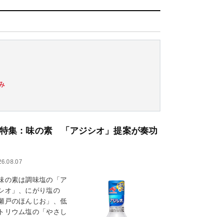
み
特集：味の素 「アジシオ」提案が奏功
26.08.07
の素は調味塩の「ア
シオ」、にがり塩の
瀬戸のほんじお」、低
トリウム塩の「やさし