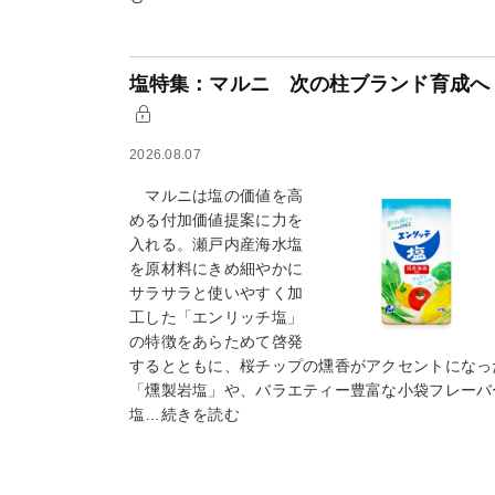
塩特集：マルニ 次の柱ブランド育成へ
2026.08.07
マルニは塩の価値を高
める付加価値提案に力を
入れる。瀬戸内産海水塩
を原材料にきめ細やかに
サラサラと使いやすく加
工した「エンリッチ塩」
の特徴をあらためて啓発
するとともに、桜チップの燻香がアクセントになっ
「燻製岩塩」や、バラエティー豊富な小袋フレーバ
塩…続きを読む