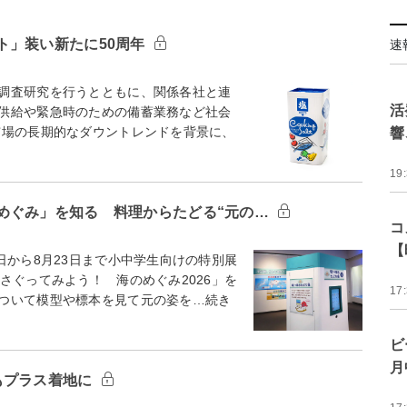
ト」装い新たに50周年
速
調査研究を行うとともに、関係各社と連
活
供給や緊急時のための備蓄業務など社会
場の長期的なダウントレンドを背景に、
響
19
めぐみ」を知る 料理からたどる“元の…
コ
【
から8月23日まで小中学生向けの特別展
さぐってみよう！ 海のめぐみ2026」を
17
ついて模型や標本を見て元の姿を…続き
ビ
月
もプラス着地に