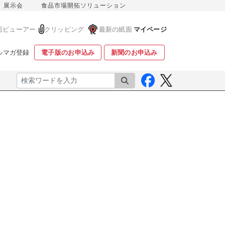
展示会
食品市場開拓ソリューション
面ビューアー
クリッピング
最新の紙面
マイページ
ルマガ登録
電子版のお申込み
新聞のお申込み
検索