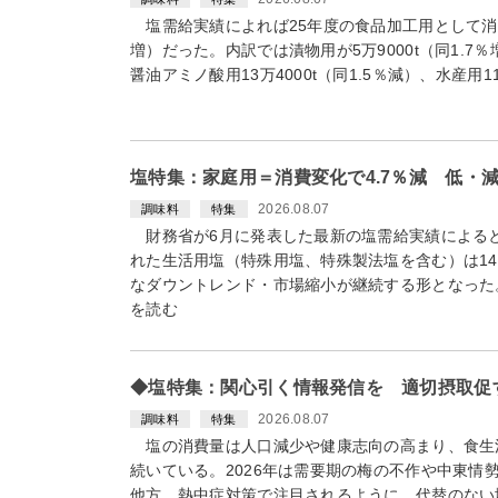
塩需給実績によれば25年度の食品加工用として消費さ
増）だった。内訳では漬物用が5万9000t（同1.7％増
醤油アミノ酸用13万4000t（同1.5％減）、水産用
塩特集：家庭用＝消費変化で4.7％減 低・
2026.08.07
調味料
特集
財務省が6月に発表した最新の塩需給実績によると
れた生活用塩（特殊用塩、特殊製法塩を含む）は14万
なダウントレンド・市場縮小が継続する形となった
を読む
◆塩特集：関心引く情報発信を 適切摂取促
2026.08.07
調味料
特集
塩の消費量は人口減少や健康志向の高まり、食生
続いている。2026年は需要期の梅の不作や中東情
他方、熱中症対策で注目されるように、代替のない