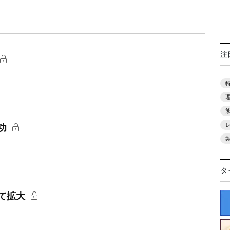
注
功
タ
て拡大