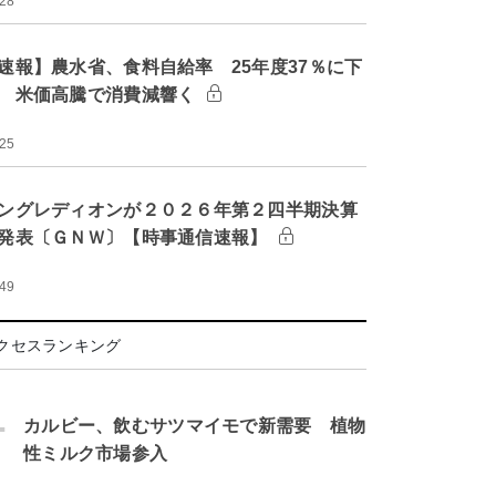
:28
速報】農水省、食料自給率 25年度37％に下
 米価高騰で消費減響く
:25
ングレディオンが２０２６年第２四半期決算
発表〔ＧＮＷ〕【時事通信速報】
:49
クセスランキング
.
カルビー、飲むサツマイモで新需要 植物
性ミルク市場参入