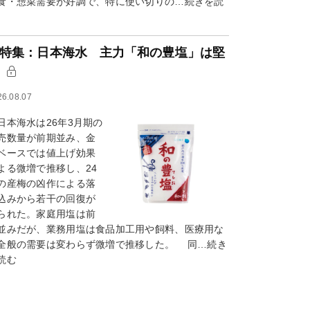
食・惣菜需要が好調で、特に使い切りの…続きを読
特集：日本海水 主力「和の豊塩」は堅
調
26.08.07
本海水は26年3月期の
売数量が前期並み、金
ベースでは値上げ効果
よる微増で推移し、24
の産梅の凶作による落
込みから若干の回復が
られた。家庭用塩は前
並みだが、業務用塩は食品加工用や飼料、医療用な
全般の需要は変わらず微増で推移した。 同…続き
読む