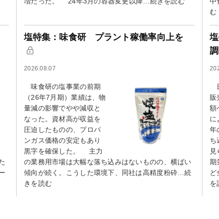
増だった。 24年3月の容器変更以降…続きを読む
中
む
塩特集：味食研 プラント稼働率向上を
塩
2026.08.07
20
味食研の塩事業の前期
日
（26年7月期）業績は、物
販
量減の影響でやや減収と
額
なった。資材高が収益を
に
圧迫したものの、プロパ
年
ンガス価格の安定もあり
ち
黒字を確保した。 主力
見
た
の業務用市場は大幅な落ち込みはないものの、横ばい
期
ー
傾向が続く。こうした環境下、同社は高精度粉砕…続
ど
きを読む
を