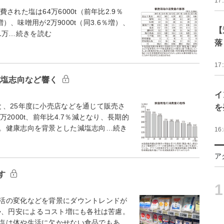
17
れた塩は64万6000t（前年比2.9％
）、味噌用が2万9000t（同3.6％増）、
【
11万…続きを読む
落
17
減塩志向など響く
イ
、25年度に小売店などを通じて販売さ
を
2000t、前年比4.7％減となり、長期的
。健康志向を背景とした減塩志向…続き
16
ア
す
1
活の変化などを背景にダウントレンドが
勢、円安によるコスト増にも各社は苦慮。
塩は体や生活に欠かせない食品でもあ