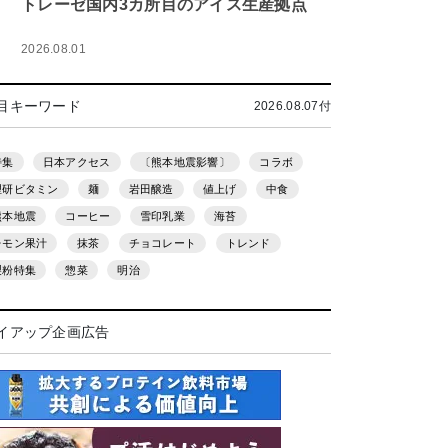
トレーゼ国内3カ所目のアイス生産拠点
2026.08.01
目キーワード
2026.08.07付
特集
日本アクセス
〔熊本地震影響〕
コラボ
理研ビタミン
麺
岩田醸造
値上げ
中食
熊本地震
コーヒー
雪印乳業
海苔
レモン果汁
抹茶
チョコレート
トレンド
製粉特集
惣菜
明治
イアップ企画広告