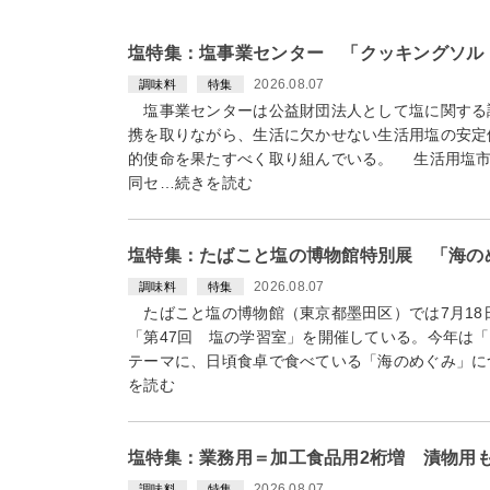
塩特集：塩事業センター 「クッキングソル
2026.08.07
調味料
特集
塩事業センターは公益財団法人として塩に関する
携を取りながら、生活に欠かせない生活用塩の安定
的使命を果たすべく取り組んでいる。 生活用塩市
同セ…続きを読む
塩特集：たばこと塩の博物館特別展 「海の
2026.08.07
調味料
特集
たばこと塩の博物館（東京都墨田区）では7月18日
「第47回 塩の学習室」を開催している。今年は「
テーマに、日頃食卓で食べている「海のめぐみ」に
を読む
塩特集：業務用＝加工食品用2桁増 漬物用
2026.08.07
調味料
特集