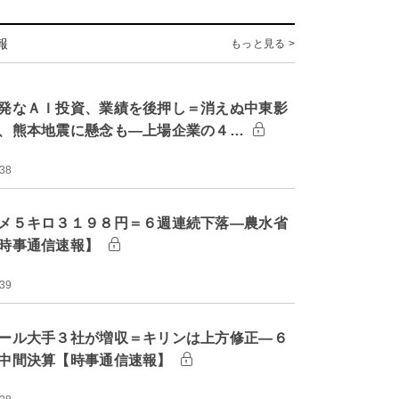
報
もっと見る >
発なＡＩ投資、業績を後押し＝消えぬ中東影
、熊本地震に懸念も―上場企業の４…
:38
メ５キロ３１９８円＝６週連続下落―農水省
時事通信速報】
:39
ール大手３社が増収＝キリンは上方修正―６
中間決算【時事通信速報】