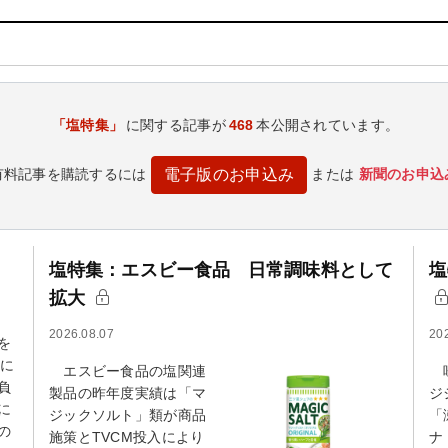
「塩特集」
に関する記事が
468
本公開されています。
有料記事を購読するには
または
新聞のお申込
電子版のお申込み
塩特集：エスビー食品 日常調味料として
塩
拡大
2026.08.07
20
を
作に
エスビー食品の塩関連
味
負
製品の昨年度実績は「マ
ジ
に
ジックソルト」類が商品
「
の
施策とTVCM投入により
ナ