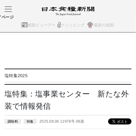
イページ
紙面ビューアー
クリッピング
最新の紙面
塩特集2025
塩特集：塩事業センター 新たな外
装で情報発信
2025.08.06 12976号 08面
調味料
特集