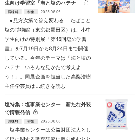
生向け学習室「海と塩のハテナ」
2025.08.06
調味料
特集
●見方次第で答え変わる たばこと
塩の博物館（東京都墨田区）は、小中
学生向けの特別展「第46回塩の学習
室」を7月19日から8月24日まで開催
している。今年のテーマは「海と塩の
ハテナ いろんな見かたで考えよ
う！」。同展企画を担当した高梨浩樹
主任学芸員は…続きを読む
塩特集：塩事業センター 新たな外装
で情報発信
2025.08.06
調味料
特集
塩事業センターは公益財団法人とし
て塩に関する調査研究に取り組むとと