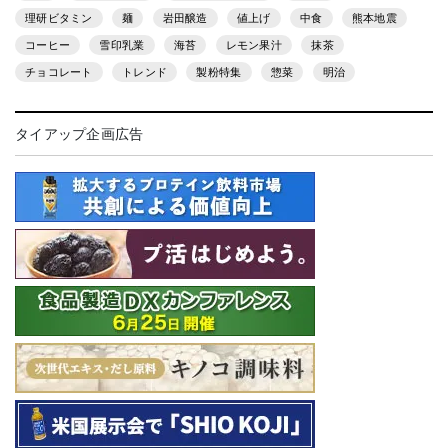
理研ビタミン
麺
岩田醸造
値上げ
中食
熊本地震
コーヒー
雪印乳業
海苔
レモン果汁
抹茶
チョコレート
トレンド
製粉特集
惣菜
明治
タイアップ企画広告