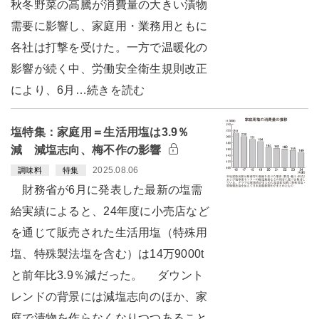
秋冬野菜の高騰が消費量の大きい漬物
需要に影響し、家庭用・業務用ともに
各社は打撃を受けた。一方で温暖化の
影響が続く中、労働安全衛生規則改正
により、6月…続きを読む
塩特集：家庭用＝生活用塩は3.9％
減 減塩志向、梅不作の影響
2025.08.06
調味料
特集
財務省が6月に発表した最新の塩需
給実績によると、24年度に小売店など
を通じて販売された生活用塩（特殊用
塩、特殊製法塩を含む）は14万9000t
と前年比3.9％減だった。 ダウント
レンドの背景には減塩志向のほか、家
庭で漬物を作らなくなりつつあること