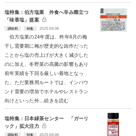
塩特集：伯方塩業 外食へ辛み際立つ
「味香塩」提案
2025.08.06
調味料
特集
伯方塩業の24年度は、昨年6月の梅
干し需要期に梅が歴史的な凶作だった
ことから塩の売上げが大きく減少した
のに加え、冬野菜の高騰の影響もあり
前年実績を下回る厳しい着地となっ
た。ただ業務用ルートでは、インバウ
ンド需要の増加でホテルやレストラン
向けといった外…続きを読む
塩特集：日本緑茶センター 「ガーリ
ック」拡大注力
2025.08.06
調味料
特集