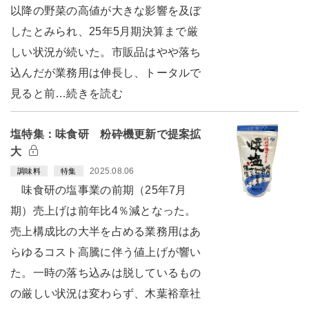
以降の野菜の高値が大きな影響を及ぼ
したとみられ、25年5月期決算まで厳
しい状況が続いた。市販品はやや落ち
込んだが業務用は伸長し、トータルで
見ると前…続きを読む
塩特集：味食研 粉砕機更新で提案拡
大
2025.08.06
調味料
特集
味食研の塩事業の前期（25年7月
期）売上げは前年比4％減となった。
売上構成比の大半を占める業務用はあ
らゆるコスト高騰に伴う値上げが響い
た。一時の落ち込みは脱しているもの
の厳しい状況は変わらず、木葉裕章社