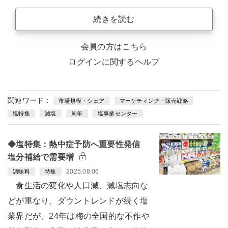
続きを読む
会員の方はこちら
ログインに関するヘルプ
関連ワード：
市場規模・シェア
マーケティング・販売戦略
塩特集
減塩
周年
塩事業センター
◆塩特集：熱中症予防へ重要性発信
塩分補給で需要増
2025.08.06
調味料
特集
食生活の変化や人口減、減塩志向な
どが重なり、ダウントレンドが続く塩
業界だが、24年は梅の全国的な不作や