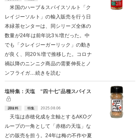
米国のハーブ＆スパイスソルト「ク
レイジーソルト」の輸入販売を行う日
本緑茶センターは、同シリーズ全体の
数量が24年は前年比3％増だった。中
でも「クレイジーガーリック」の動き
が良く、同20％増で推移した。コロナ
禍以降のニンニク商品の需要伸長とノ
ンフライガ…続きを読む
塩特集：天塩 “四十七”品種スパイス
2025.08.06
調味料
特集
天塩は赤穂化成を主軸とするAKOグ
ループの一角として「赤穂の天塩」な
どの販売を担う。24年は梅の不作や夏