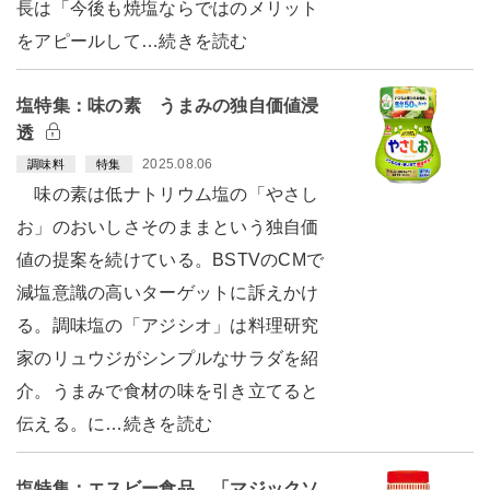
長は「今後も焼塩ならではのメリット
をアピールして…続きを読む
塩特集：味の素 うまみの独自価値浸
透
2025.08.06
調味料
特集
味の素は低ナトリウム塩の「やさし
お」のおいしさそのままという独自価
値の提案を続けている。BSTVのCMで
減塩意識の高いターゲットに訴えかけ
る。調味塩の「アジシオ」は料理研究
家のリュウジがシンプルなサラダを紹
介。うまみで食材の味を引き立てると
伝える。に…続きを読む
塩特集：エスビー食品 「マジックソ