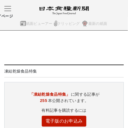
イページ
紙面ビューアー
クリッピング
最新の紙面
凍結乾燥食品特集
「凍結乾燥食品特集」
に関する記事が
255
本公開されています。
有料記事を購読するには
電子版のお申込み