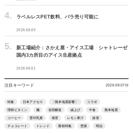
4.
ラベルレスPET飲料、バラ売り可能に
2026.08.05
5.
新工場紹介：さかえ屋・アイス工場 シャトレーゼ
国内3カ所目のアイス生産拠点
2026.08.01
注目キーワード
2026.08.07付
特集
日本アクセス
〔熊本地震影響〕
コラボ
理研ビタミン
麺
岩田醸造
値上げ
中食
熊本地震
コーヒー
雪印乳業
海苔
レモン果汁
抹茶
チョコレート
トレンド
製粉特集
惣菜
明治