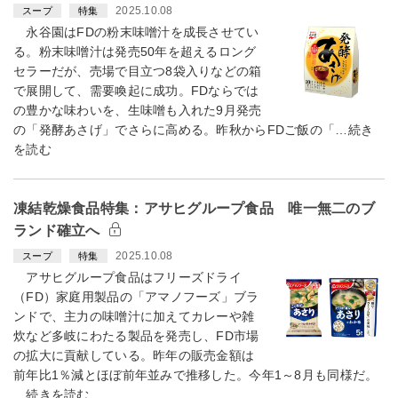
2025.10.08
スープ
特集
永谷園はFDの粉末味噌汁を成長させてい
る。粉末味噌汁は発売50年を超えるロング
セラーだが、売場で目立つ8袋入りなどの箱
で展開して、需要喚起に成功。FDならでは
の豊かな味わいを、生味噌も入れた9月発売
の「発酵あさげ」でさらに高める。昨秋からFDご飯の「…続き
を読む
凍結乾燥食品特集：アサヒグループ食品 唯一無二のブ
ランド確立へ
2025.10.08
スープ
特集
アサヒグループ食品はフリーズドライ
（FD）家庭用製品の「アマノフーズ」ブラ
ンドで、主力の味噌汁に加えてカレーや雑
炊など多岐にわたる製品を発売し、FD市場
の拡大に貢献している。昨年の販売金額は
前年比1％減とほぼ前年並みで推移した。今年1～8月も同様だ。
…続きを読む