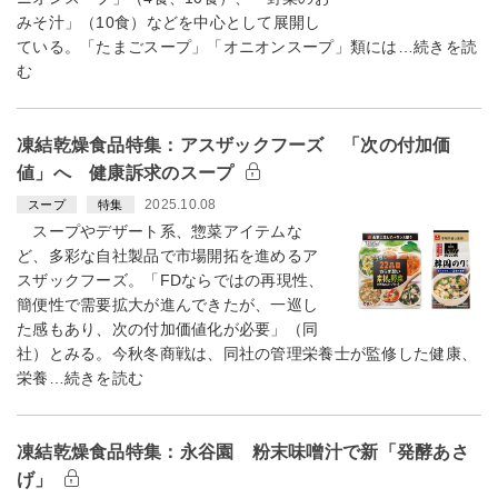
みそ汁」（10食）などを中心として展開し
ている。「たまごスープ」「オニオンスープ」類には…続きを読
む
凍結乾燥食品特集：アスザックフーズ 「次の付加価
値」へ 健康訴求のスープ
2025.10.08
スープ
特集
スープやデザート系、惣菜アイテムな
ど、多彩な自社製品で市場開拓を進めるア
スザックフーズ。「FDならではの再現性、
簡便性で需要拡大が進んできたが、一巡し
た感もあり、次の付加価値化が必要」（同
社）とみる。今秋冬商戦は、同社の管理栄養士が監修した健康、
栄養…続きを読む
凍結乾燥食品特集：永谷園 粉末味噌汁で新「発酵あさ
げ」