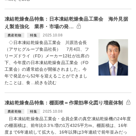
凍結乾燥食品特集：日本凍結乾燥食品工業会 海外見据
え製造強化 業界・市場の発…
2025.10.08
農産乾物
特集
◇日本凍結乾燥食品工業会 川原浩会長
（アサヒグループ食品社長） 7月4日、フ
リーズドライ（FD）メーカー12社が出席の
下、今年度の日本凍結乾燥食品工業会（FD
工業会）の通常総会が開催されました。今
年で発足から52年を迎えることができまし
たことは、食…続きを読む
凍結乾燥食品特集：棚面積＝作業効率化図り増産体制
2025.10.08
農産乾物
特集
日本凍結乾燥食品工業会・会員企業の真空凍結乾燥機の24年度
の棚面積は、前年比0.3％増の1万4325平方m。棚面積は、16年
度まで6年連続して拡大も、16年以降は3年連続で前年並みだっ