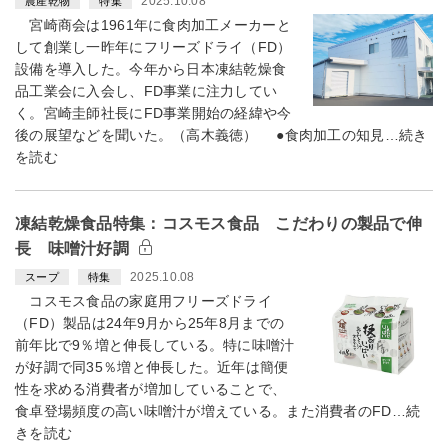
2025.10.08
農産乾物
特集
宮崎商会は1961年に食肉加工メーカーと
して創業し一昨年にフリーズドライ（FD）
設備を導入した。今年から日本凍結乾燥食
品工業会に入会し、FD事業に注力してい
く。宮崎圭師社長にFD事業開始の経緯や今
後の展望などを聞いた。（高木義徳） ●食肉加工の知見…続き
を読む
凍結乾燥食品特集：コスモス食品 こだわりの製品で伸
長 味噌汁好調
2025.10.08
スープ
特集
コスモス食品の家庭用フリーズドライ
（FD）製品は24年9月から25年8月までの
前年比で9％増と伸長している。特に味噌汁
が好調で同35％増と伸長した。近年は簡便
性を求める消費者が増加していることで、
食卓登場頻度の高い味噌汁が増えている。また消費者のFD…続
きを読む