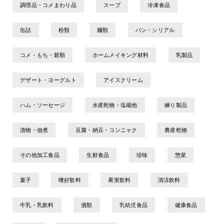
調理品・コメまわり品
スープ
冷凍食品
缶詰
粉類
麺類
パン・シリアル
コメ・もち・穀類
ホームメイキング材料
乳製品
デザート・ヨーグルト
アイスクリーム
ハム・ソーセージ
水産乾物・塩蔵他
練り製品
漬物・佃煮
豆腐・納豆・コンニャク
農産乾物
その他加工食品
生鮮食品
珍味
惣菜
菓子
嗜好飲料
果実飲料
清涼飲料
牛乳・乳飲料
酒類
乳幼児食品
健康食品