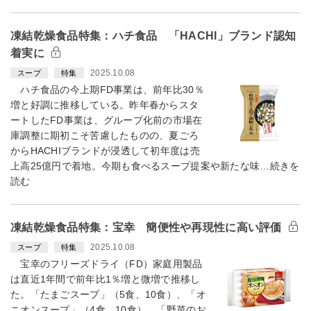
凍結乾燥食品特集：ハチ食品 「HACHI」ブランド認知
着実に
2025.10.08
スープ
特集
ハチ食品の今上期FD事業は、前年比30％
増と好調に推移している。昨年春からスタ
ートしたFD事業は、グループ化前の市場在
庫調整に期初こそ苦慮したものの、夏ごろ
からHACHIブランドが浸透して初年度は売
上高25億円で着地。今期も食べるスープ提案や新たな味…続きを
読む
凍結乾燥食品特集：宝幸 簡便性や再現性に高い評価
2025.10.08
スープ
特集
宝幸のフリーズドライ（FD）家庭用製品
は直近1年間で前年比1％増と微増で推移し
た。「たまごスープ」（5食、10食）、「オ
ニオンスープ」（4食、10食）、「野菜のお