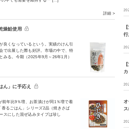
20
詳細 >
【
乾燥鮭使用
行
が良くなっているという。実績のけん引
20
会で出展した際も好評。市場の中で、特
る。今期（2025年9月～26年1月）
【
カ
20
はん」に手応え
オ
が前年比9％増、お茶漬けが同1％増で着
「香るごはん」シリーズ2品（焼きさば
ス
ースにした混ぜ込みタイプは珍し
20