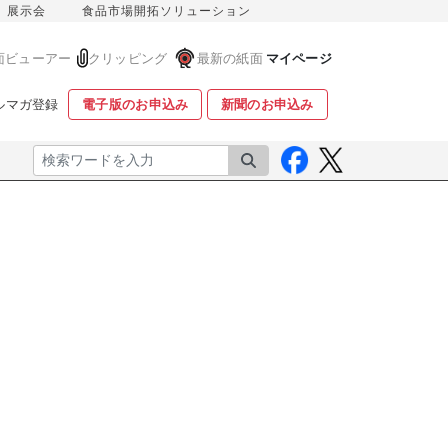
展示会
食品市場開拓ソリューション
面ビューアー
クリッピング
最新の紙面
マイページ
ルマガ登録
電子版のお申込み
新聞のお申込み
検索