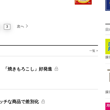
次へ
3
日
一覧 >
媒
 「焼きもろこし」好発進
媒
ッチな商品で差別化