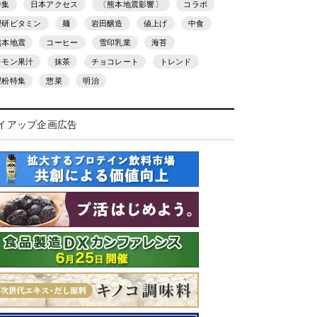
特集
日本アクセス
〔熊本地震影響〕
コラボ
理研ビタミン
麺
岩田醸造
値上げ
中食
熊本地震
コーヒー
雪印乳業
海苔
レモン果汁
抹茶
チョコレート
トレンド
製粉特集
惣菜
明治
イアップ企画広告