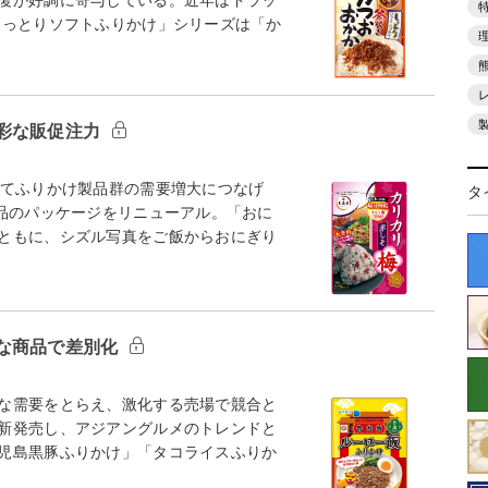
っとりソフトふりかけ」シリーズは「か
彩な販促注力
てふりかけ製品群の需要増大につなげ
タ
4品のパッケージをリニューアル。「おに
ともに、シズル写真をご飯からおにぎり
な商品で差別化
な需要をとらえ、激化する売場で競合と
新発売し、アジアングルメのトレンドと
児島黒豚ふりかけ」「タコライスふりか