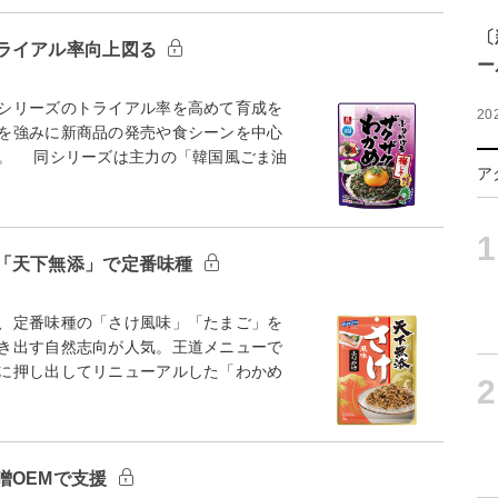
〔
ライアル率向上図る
ー
シリーズのトライアル率を高めて育成を
20
を強みに新商品の発売や食シーンを中心
。 同シリーズは主力の「韓国風ごま油
ア
1
「天下無添」で定番味種
、定番味種の「さけ風味」「たまご」を
き出す自然志向が人気。王道メニューで
に押し出してリニューアルした「わかめ
2
噌OEMで支援