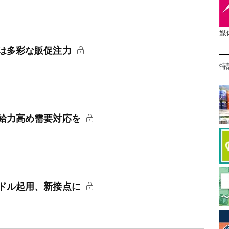
媒
は多彩な販促注力
特
給力高め需要対応を
ドル起用、新接点に