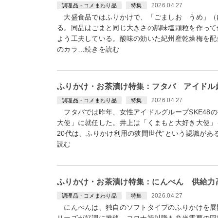
2026.04.27
調理品・コメまわり品
特集
大盛食品ではふりかけで、「ごましお うめ」（内
る。同品はごまと同じ大きさの調味塩顆粒を作って
よう工夫している。酸味の効いた紀州産乾燥梅を配
のカラ…続きを読む
ふりかけ・お茶漬け特集：フタバ アイドル
2026.04.27
調理品・コメまわり品
特集
フタバでは昨年、女性アイドルグループSKE48の
大使」に就任した。井上は「くまもと大好き大使」
20代は、ふりかけ利用の狭間世代”という認識が
読む
ふりかけ・お茶漬け特集：にんべん 供給力
2026.04.27
調理品・コメまわり品
特集
にんべんは、独自のソフトタイプのふりかけを展
リーズが好調に推移。コロナ禍以降も弁当需要の回