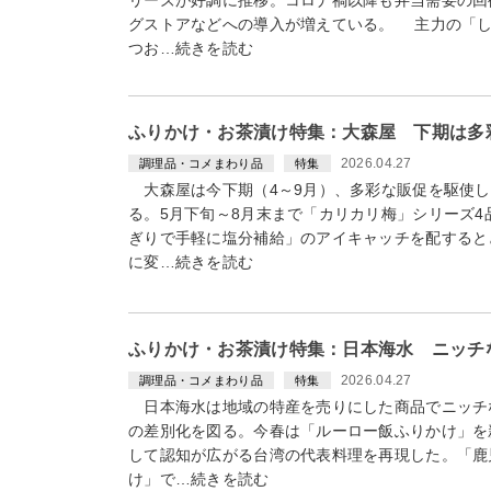
グストアなどへの導入が増えている。 主力の「し
つお…続きを読む
ふりかけ・お茶漬け特集：大森屋 下期は多
2026.04.27
調理品・コメまわり品
特集
大森屋は今下期（4～9月）、多彩な販促を駆使し
る。5月下旬～8月末まで「カリカリ梅」シリーズ
ぎりで手軽に塩分補給」のアイキャッチを配すると
に変…続きを読む
ふりかけ・お茶漬け特集：日本海水 ニッチ
2026.04.27
調理品・コメまわり品
特集
日本海水は地域の特産を売りにした商品でニッチ
の差別化を図る。今春は「ルーロー飯ふりかけ」を
して認知が広がる台湾の代表料理を再現した。「鹿
け」で…続きを読む