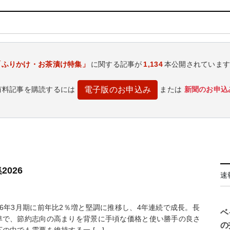
「ふりかけ・お茶漬け特集」
に関する記事が
1,134
本公開されていま
有料記事を購読するには
または
新聞のお申込
電子版のお申込み
026
速
年3月期に前年比2％増と堅調に推移し、4年連続で成長。長
ベ
準で、節約志向の高まりを背景に手頃な価格と使い勝手の良さ
の
の中でも需要を維持する一 […]