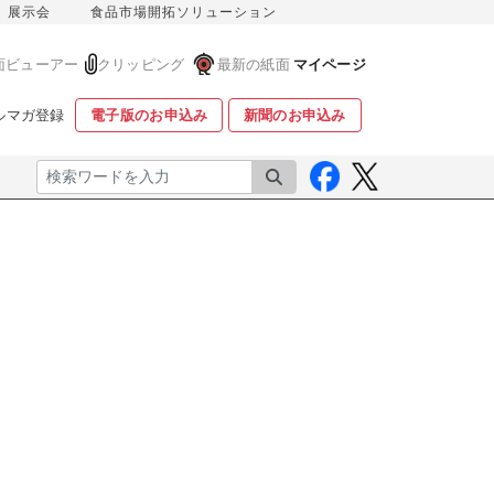
展示会
食品市場開拓ソリューション
面ビューアー
クリッピング
最新の紙面
マイページ
ルマガ登録
電子版のお申込み
新聞のお申込み
検索