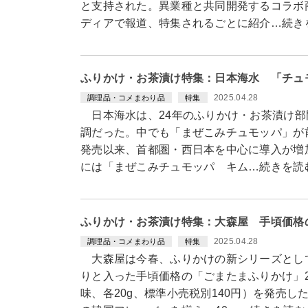
と支持された。異業種と共同開発するコラボ
ディアで報道、特集されるごとに紹介…続き
ふりかけ・お茶漬け特集：日本海水 「チュ
2025.04.28
調理品・コメまわり品
特集
日本海水は、24年のふりかけ・お茶漬け部
調だった。中でも「まぜこみチュモッパ」が前
発売以来、首都圏・西日本を中心に導入が増
には「まぜこみチュモッパ キム…続きを読
ふりかけ・お茶漬け特集：大森屋 手頃価格
2025.04.28
調理品・コメまわり品
特集
大森屋は今春、ふりかけの新シリーズとし
りと入った手頃価格の「ごまたまふりかけ」
味、各20g、標準小売税別140円）を発売