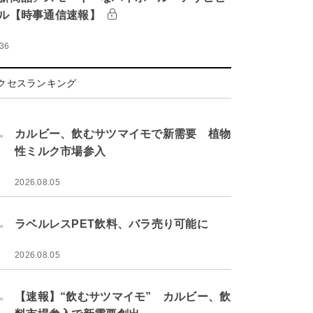
ル【時事通信速報】
:36
クセスランキング
.
カルビー、飲むサツマイモで新需要 植物
性ミルク市場参入
2026.08.05
.
ラベルレスPET飲料、バラ売り可能に
2026.08.05
.
【速報】“飲むサツマイモ” カルビー、飲