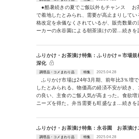
●酷暑続きの夏でご飯以外もチャンス お茶
で着地したとみられ、需要が高止まりしてい
格改定を余儀なくされているが、販売数量の
ーカーの永谷園による朝茶漬けの習…続きを
ふりかけ・お茶漬け特集：ふりかけ＝市場規
深化
2025.04.28
調理品・コメまわり品
特集
ふりかけ市場は24年3月期、前年比3％増
したとみられる。物価高の経済不安が続き、
の良い、主食のご飯人気が高まった。食欲増
ニーズを得た。弁当需要も旺盛なま…続きを
ふりかけ・お茶漬け特集：永谷園 お茶漬け
2025.04.28
調理品・コメまわり品
特集