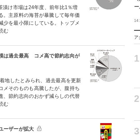
ー
漬け市場は24年度、前年比1％増
る。主原料の海苔が暴騰して毎年価
14
減少を最小限にしている。トップメ
読む
ア
1
模は過去最高 コメ高で節約志向が
で着地したとみられ、過去最高を更新
コメそのものも高騰したが、腹持ち
2
進、節約志向のおかず減らしの代替
読む
3
ユーザーが拡大