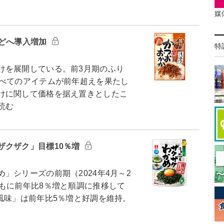
媒
などへ導入増加
特
を展開している。前3月期のふり
すべてのアイテムが前年超えを果たし
けに関して価格を据え置きとしたこ
読む
ザクザク」目標10％増
シリーズの前期（2024年4月～2
もに前年比8％増と順調に推移して
風味」は前年比5％増と好調を維持。