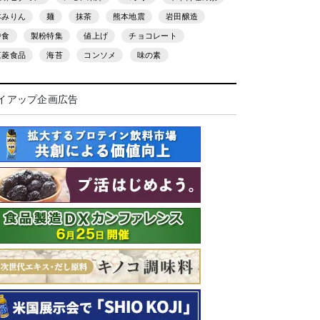
本みりん
麺
抹茶
熊本地震
岩田醸造
中食
製粉特集
値上げ
チョコレート
三菱食品
海苔
コンソメ
味の素
イアップ企画広告