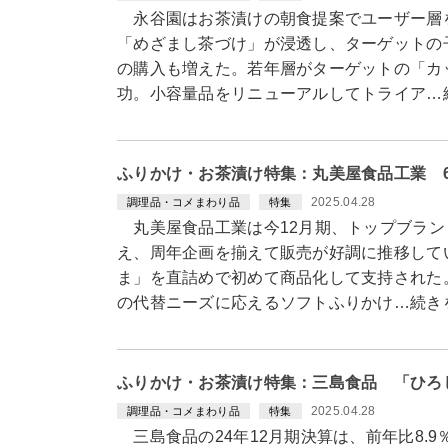
永谷園はお茶漬けの朝食提案でユーザー層
「めざまし茶づけ」が浸透し、ターゲットの
の購入も増えた。若年層がターゲットの「カ
功。小容量品をリニューアルしてトライア…
ふりかけ・お茶漬け特集：丸美屋食品工業 
2025.04.28
調理品・コメまわり品
特集
丸美屋食品工業は今12月期、トップブラン
え、周年企画を揃えて販売が好調に推移して
ま」を直詰めで初めて商品化して支持された
の代替ニーズに応えるソフトふりかけ…続き
ふりかけ・お茶漬け特集：三島食品 「ひろ
2025.04.28
調理品・コメまわり品
特集
三島食品の24年12月期決算は、前年比8.9