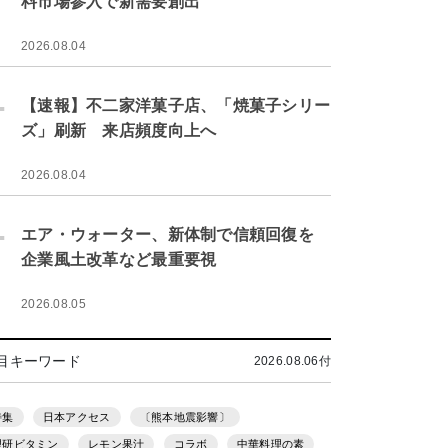
料市場参入で新需要創出
2026.08.04
.
【速報】不二家洋菓子店、「焼菓子シリー
ズ」刷新 来店頻度向上へ
2026.08.04
.
エア・ウォーター、新体制で信頼回復を
企業風土改革など最重要視
2026.08.05
目キーワード
2026.08.06付
特集
日本アクセス
〔熊本地震影響〕
理研ビタミン
レモン果汁
コラボ
中華料理の素