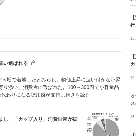
【
行
16
【
添い選ばれる
カ
16
2％増で着地したとみられ、物価上昇に追い付かない昇
り添い、消費者に選ばれた。100～300円で小容量品
の代わりになる徳用感が支持…続きを読む
オ
ス
15
まし」「カップ入り」消費世帯が拡
〔