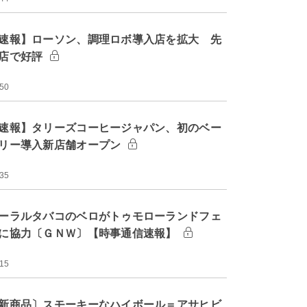
速報】ローソン、調理ロボ導入店を拡大 先
店で好評
:50
速報】タリーズコーヒージャパン、初のベー
リー導入新店舗オープン
:35
ーラルタバコのベロがトゥモローランドフェ
に協力〔ＧＮＷ〕【時事通信速報】
:15
新商品〕スモーキーなハイボール＝アサヒビ