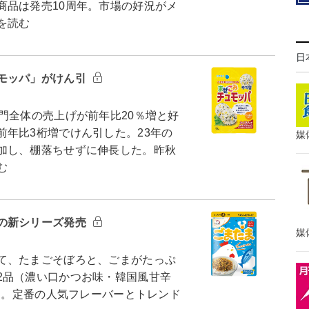
商品は発売10周年。市場の好況がメ
を読む
日
モッパ」がけん引
門全体の売上げが前年比20％増と好
年比3桁増でけん引した。23年の
媒
加し、棚落ちせずに伸長した。昨秋
む
の新シリーズ発売
媒
て、たまごそぼろと、ごまがたっぷ
2品（濃い口かつお味・韓国風甘辛
した。定番の人気フレーバーとトレンド