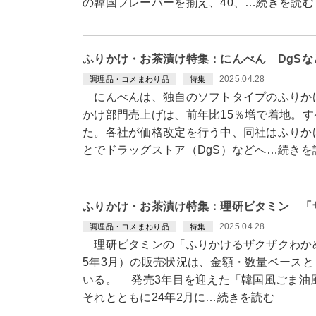
の韓国フレーバーを揃え、40、…続きを読む
ふりかけ・お茶漬け特集：にんべん DgS
2025.04.28
調理品・コメまわり品
特集
にんべんは、独自のソフトタイプのふりかけ
かけ部門売上げは、前年比15％増で着地。
た。各社が価格改定を行う中、同社はふりか
とでドラッグストア（DgS）などへ…続きを
ふりかけ・お茶漬け特集：理研ビタミン 「
2025.04.28
調理品・コメまわり品
特集
理研ビタミンの「ふりかけるザクザクわかめ」
5年3月）の販売状況は、金額・数量ベースと
いる。 発売3年目を迎えた「韓国風ごま油
それとともに24年2月に…続きを読む