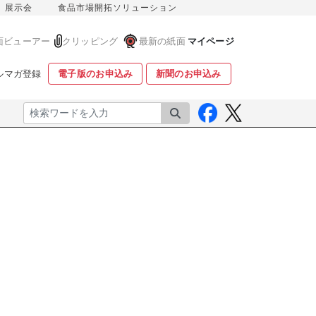
展示会
食品市場開拓ソリューション
面ビューアー
クリッピング
最新の紙面
マイページ
ルマガ登録
電子版のお申込み
新聞のお申込み
検索