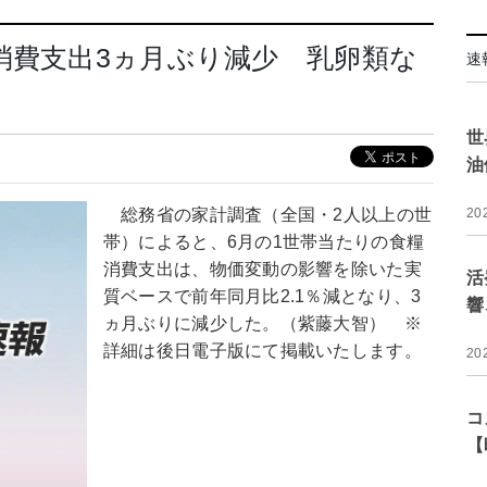
消費支出3ヵ月ぶり減少 乳卵類な
速
世
油
総務省の家計調査（全国・2人以上の世
20
帯）によると、6月の1世帯当たりの食糧
消費支出は、物価変動の影響を除いた実
活
質ベースで前年同月比2.1％減となり、3
響
ヵ月ぶりに減少した。（紫藤大智） ※
詳細は後日電子版にて掲載いたします。
20
コ
【