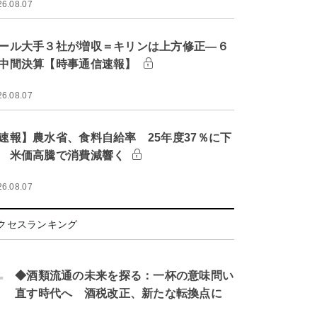
26.08.07
ール大手３社が増収＝キリンは上方修正―６
中間決算【時事通信速報】
26.08.07
速報】農水省、食料自給率 25年度37％に下
 米価高騰で消費減響く
26.08.07
クセスランキング
.
◆酒類流通の未来を探る：一杯の意味問い
直す時代へ 酒税改正、新たな転換点に