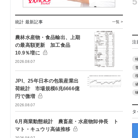
5
統計 最新記事
一覧 >
農林水産物・食品輸出、上期
注
の最高額更新 加工食品
10.9％増に
2026.08.07
JPI、25年日本の包装産業出
荷統計 市場規模6兆6666億
円で微増
2026.08.07
タ
6月商業動態統計 農畜産・水産物卸伸長 ト
マト・キュウリ高値推移