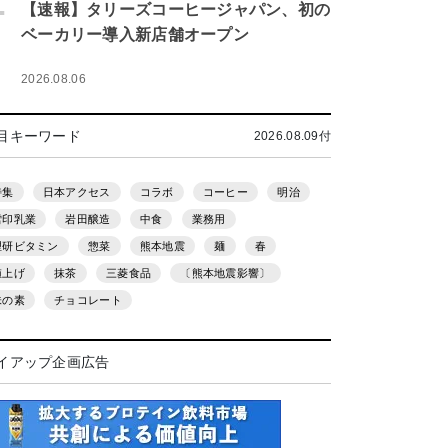
.
【速報】タリーズコーヒージャパン、初の
ベーカリー導入新店舗オープン
2026.08.06
目キーワード
2026.08.09付
特集
日本アクセス
コラボ
コーヒー
明治
雪印乳業
岩田醸造
中食
業務用
理研ビタミン
惣菜
熊本地震
麺
春
値上げ
抹茶
三菱食品
〔熊本地震影響〕
味の素
チョコレート
イアップ企画広告