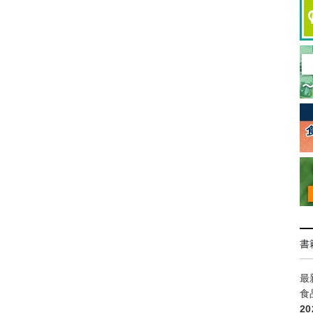
書
最
食
2