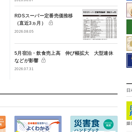
2026.08.07
RDSスーパー定番売価推移
（直近3ヵ月）
2026.08.05
5月宿泊・飲食売上高 伸び幅拡大 大型連休
などが影響
2026.07.31
日
媒