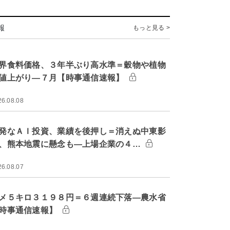
報
もっと見る >
界食料価格、３年半ぶり高水準＝穀物や植物
値上がり―７月【時事通信速報】
26.08.08
発なＡＩ投資、業績を後押し＝消えぬ中東影
、熊本地震に懸念も―上場企業の４…
26.08.07
メ５キロ３１９８円＝６週連続下落―農水省
時事通信速報】