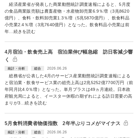
経済産業省が発表した商業動態統計調査速報によると、5月度
の食品商業販売額は農畜産物・水産物卸売業6.9％増（3兆8620
億円）、食料・飲料卸売業1.3％増（5兆5870億円）、飲食料品
小売業2.4％増（3兆7640億円）となった。飲食料品小売業は前
年…続きを読む
4月宿泊・飲食売上高 宿泊業伸び幅急縮 訪日客減少響
く
2026.06.26
統計・分析
総合
総務省が公表した4月のサービス産業動態統計調査速報による
と宿泊業・飲食サービス業の総売上高は2兆5252億7700万円（前
年同月比4.0％増）となった。単月プラスは49ヵ月連続。日本政
府観光局によると、イースター休暇の期ずれによる訪日需要の高
まりが3…続きを読む
5月食料消費者物価指数 2年半ぶりコメがマイナス
2026.06.26
統計・分析
総合