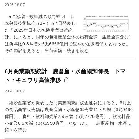
2026.08.07
●金額増・数量減の傾向鮮明 日
本包装技術協会（JPI）が4日発表し
た「2025年日本の包装産業出荷統
計」によると、同年の包装産業全体の出荷金額（生産金額含む）
は前年比0.8％増の6兆6666億円で緩やかな微増傾向となった。
その内訳を見ると、出荷金額…続きを読む
6月商業動態統計 農畜産・水産物卸伸長 トマ
ト・キュウリ高値推移
2026.08.07
経済産業省が発表した商業動態統計調査速報によると、6月度
の食品商業販売額は農畜産物・水産物卸売業11.4％増（3兆9490
億円）、食料・飲料卸売業2.9％増（5兆7770億円）、飲食料品
小売業0.5％減（3兆5990億円）となった。 農畜産物・水産…
続きを読む