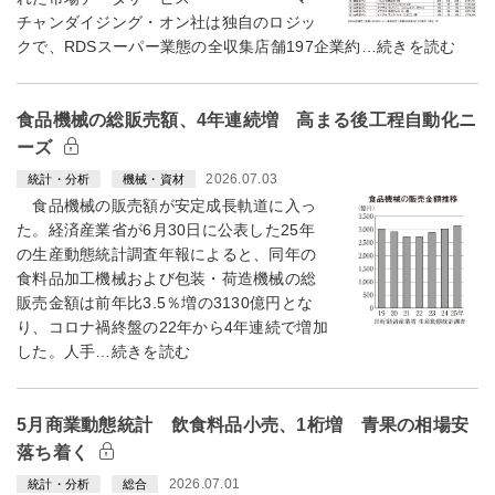
チャンダイジング・オン社は独自のロジッ
クで、RDSスーパー業態の全収集店舗197企業約…続きを読む
食品機械の総販売額、4年連続増 高まる後工程自動化ニ
ーズ
2026.07.03
統計・分析
機械・資材
食品機械の販売額が安定成長軌道に入っ
た。経済産業省が6月30日に公表した25年
の生産動態統計調査年報によると、同年の
食料品加工機械および包装・荷造機械の総
販売金額は前年比3.5％増の3130億円とな
り、コロナ禍終盤の22年から4年連続で増加
した。人手…続きを読む
5月商業動態統計 飲食料品小売、1桁増 青果の相場安
落ち着く
2026.07.01
統計・分析
総合