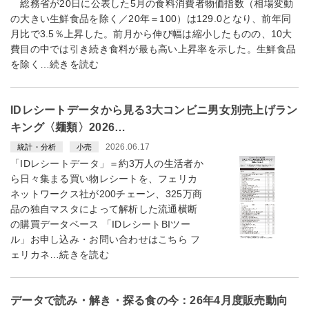
総務省が20日に公表した5月の食料消費者物価指数（相場変動
の大きい生鮮食品を除く／20年＝100）は129.0となり、前年同
月比で3.5％上昇した。前月から伸び幅は縮小したものの、10大
費目の中では引き続き食料が最も高い上昇率を示した。生鮮食品
を除く…続きを読む
IDレシートデータから見る3大コンビニ男女別売上げラン
キング〈麺類〉2026…
2026.06.17
統計・分析
小売
「IDレシートデータ」＝約3万人の生活者か
ら日々集まる買い物レシートを、フェリカ
ネットワークス社が200チェーン、325万商
品の独自マスタによって解析した流通横断
の購買データベース 「IDレシートBIツー
ル」お申し込み・お問い合わせはこちら フ
ェリカネ…続きを読む
データで読み・解き・探る食の今：26年4月度販売動向