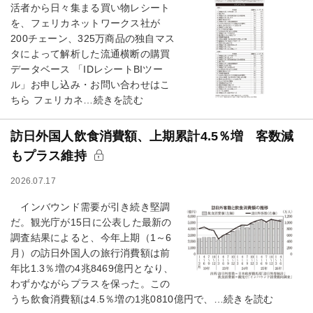
活者から日々集まる買い物レシート
を、フェリカネットワークス社が
200チェーン、325万商品の独自マス
タによって解析した流通横断の購買
データベース 「IDレシートBIツー
ル」お申し込み・お問い合わせはこ
ちら フェリカネ…続きを読む
訪日外国人飲食消費額、上期累計4.5％増 客数減
もプラス維持
2026.07.17
インバウンド需要が引き続き堅調
だ。観光庁が15日に公表した最新の
調査結果によると、今年上期（1～6
月）の訪日外国人の旅行消費額は前
年比1.3％増の4兆8469億円となり、
わずかながらプラスを保った。この
うち飲食消費額は4.5％増の1兆0810億円で、…続きを読む