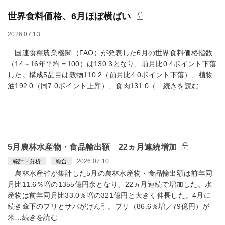
世界食料価格、6月ほぼ横ばい
2026.07.13
国連食糧農業機関（FAO）が発表した6月の世界食料価格指数
（14～16年平均＝100）は130.3となり、前月比0.4ポイント下落
した。構成5品目は穀物110.2（前月比4.0ポイント下落）、植物
油192.0（同7.0ポイント上昇）、食肉131.0（…続きを読む
5月農林水産物・食品輸出額 22ヵ月連続増加
2026.07.10
統計・分析
総合
農林水産省が集計した5月の農林水産物・食品輸出額は前年同
月比11.6％増の1355億円余となり、22ヵ月連続で増加した。水
産物は前年同月比33.0％増の321億円と大きく伸長した。4月に
続き傘下のブリとサバがけん引。ブリ（86.6％増／79億円）が
米…続きを読む