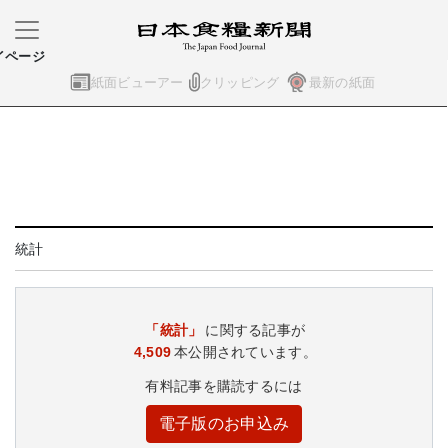
イページ
紙面ビューアー
クリッピング
最新の紙面
統計
「統計」
に関する記事が
4,509
本公開されています。
有料記事を購読するには
電子版のお申込み