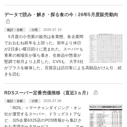
データで読み・解き・探る食の今：26年5月度販売動向
2026.07.10
統計・分析
小売
5月度の小売業の販売は各業態、各企業間
でおおむね前年を上回った。前年より休日
が2日多い曜日回りに恵まれた。スーパーも
青果の相場安が落ち着き、生鮮品や惣菜が
堅調で前月より上昇した。CVSも、大手3社
がプラスを確保した。百貨店は訪日客による高額品がけん引…続
きを読む
RDSスーパー定番売価推移（直近3ヵ月）
2026.07.06
統計・分析
小売
「RDS」＝マーチャンダイジング・オン
社が運営するスーパー、ドラッグストアな
ど、325企業6325店のPOS情報から集計さ
れた市場データサービス ＊ マー