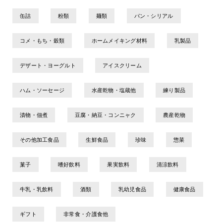
缶詰
粉類
麺類
パン・シリアル
コメ・もち・穀類
ホームメイキング材料
乳製品
デザート・ヨーグルト
アイスクリーム
ハム・ソーセージ
水産乾物・塩蔵他
練り製品
漬物・佃煮
豆腐・納豆・コンニャク
農産乾物
その他加工食品
生鮮食品
珍味
惣菜
菓子
嗜好飲料
果実飲料
清涼飲料
牛乳・乳飲料
酒類
乳幼児食品
健康食品
ギフト
非常食・介護食他