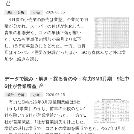
2026.06.15
統計・分析
小売
4月度の小売業の販売は業態、企業間で明
暗が分かれ、スーパーの伸びが鈍化した。
青果の相場安や、コメの単価下落が響い
た。CVSも客単価の増加が前月より低下
し、ほぼ前年並みにとどめた。一方、百貨
店はインバンド需要が好調だったほか、SCも春休みなど外出増
加や…続きを読む
データで読み・解き・探る食の今：有力SM3月期 9社中
6社が営業増益
2026.06.15
統計・分析
小売
有力なSMの26年3月期通期業績は9社
（うち1事業）のうち、前年の比較のない1
社を除いて6社が営業増益だった。一方で1
社が営業減益、1社が営業損失を計上した。
増益の6社は増収で、コストの増加を吸収できた。今27年3月期