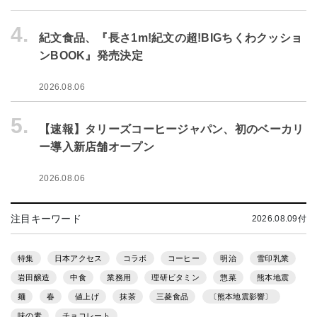
4.
紀文食品、『長さ1m!紀文の超!BIGちくわクッショ
ンBOOK』発売決定
2026.08.06
5.
【速報】タリーズコーヒージャパン、初のベーカリ
ー導入新店舗オープン
2026.08.06
注目キーワード
2026.08.09付
特集
日本アクセス
コラボ
コーヒー
明治
雪印乳業
岩田醸造
中食
業務用
理研ビタミン
惣菜
熊本地震
麺
春
値上げ
抹茶
三菱食品
〔熊本地震影響〕
味の素
チョコレート