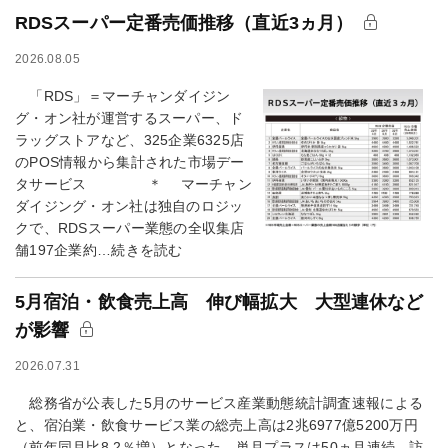
RDSスーパー定番売価推移（直近3ヵ月）
2026.08.05
「RDS」＝マーチャンダイジン
グ・オン社が運営するスーパー、ド
ラッグストアなど、325企業6325店
のPOS情報から集計された市場デー
タサービス ＊ マーチャン
ダイジング・オン社は独自のロジッ
クで、RDSスーパー業態の全収集店
舗197企業約…続きを読む
5月宿泊・飲食売上高 伸び幅拡大 大型連休など
が影響
2026.07.31
総務省が公表した5月のサービス産業動態統計調査速報による
と、宿泊業・飲食サービス業の総売上高は2兆6977億5200万円
（前年同月比8.2％増）となった。単月プラスは50ヵ月連続。訪