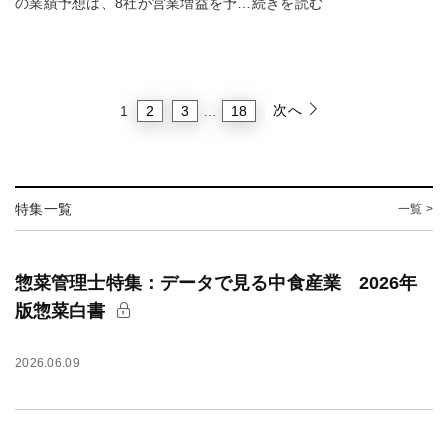
の業績予想は、8社が営業増益を予…続きを読む
次へ
2
3
18
1
…
特集一覧
一覧 >
惣菜管理士特集：データで見る中食産業 2026年
版惣菜白書
2026.06.09