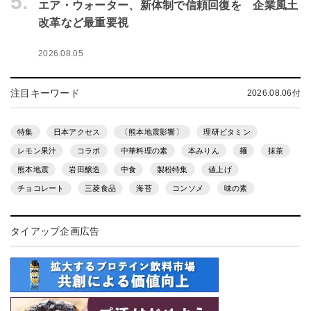
5.
エア・ウォーター、新体制で信頼回復を 企業風土
改革など最重要視
2026.08.05
注目キーワード
2026.08.06付
特集
日本アクセス
〔熊本地震影響〕
理研ビタミン
レモン果汁
コラボ
中華料理の素
本みりん
麺
抹茶
熊本地震
岩田醸造
中食
製粉特集
値上げ
チョコレート
三菱食品
海苔
コンソメ
味の素
タイアップ企画広告