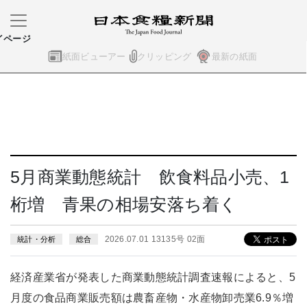
イページ
紙面ビューアー
クリッピング
最新の紙面
5月商業動態統計 飲食料品小売、1
桁増 青果の相場安落ち着く
2026.07.01 13135号 02面
統計・分析
総合
経済産業省が発表した商業動態統計調査速報によると、5
月度の食品商業販売額は農畜産物・水産物卸売業6.9％増