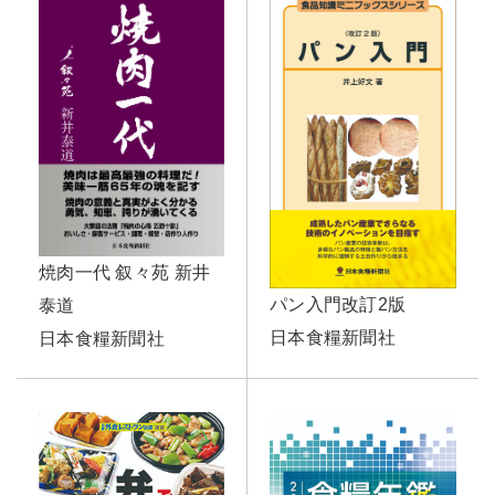
焼肉一代 叙々苑 新井
パン入門改訂2版
泰道
日本食糧新聞社
日本食糧新聞社