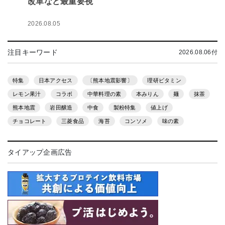
改革など最重要視
2026.08.05
注目キーワード
2026.08.06付
特集
日本アクセス
〔熊本地震影響〕
理研ビタミン
レモン果汁
コラボ
中華料理の素
本みりん
麺
抹茶
熊本地震
岩田醸造
中食
製粉特集
値上げ
チョコレート
三菱食品
海苔
コンソメ
味の素
タイアップ企画広告