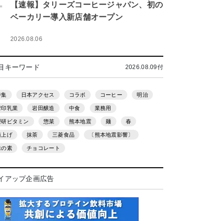
.
【速報】タリーズコーヒージャパン、初の
ベーカリー導入新店舗オープン
2026.08.06
目キーワード
2026.08.09付
特集
日本アクセス
コラボ
コーヒー
明治
雪印乳業
岩田醸造
中食
業務用
理研ビタミン
惣菜
熊本地震
麺
春
値上げ
抹茶
三菱食品
〔熊本地震影響〕
味の素
チョコレート
イアップ企画広告