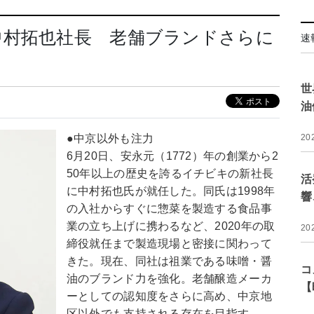
中村拓也社長 老舗ブランドさらに
速
世
油
●中京以外も注力
20
6月20日、安永元（1772）年の創業から2
50年以上の歴史を誇るイチビキの新社長
活
に中村拓也氏が就任した。同氏は1998年
響
の入社からすぐに惣菜を製造する食品事
業の立ち上げに携わるなど、2020年の取
20
締役就任まで製造現場と密接に関わって
きた。現在、同社は祖業である味噌・醤
コ
油のブランド力を強化。老舗醸造メーカ
【
ーとしての認知度をさらに高め、中京地
区以外でも支持される存在を目指す。