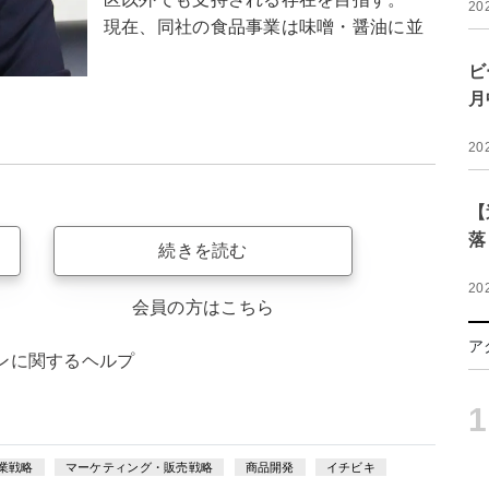
20
現在、同社の食品事業は味噌・醤油に並
ビ
月
20
【
落
続きを読む
20
会員の方はこちら
ア
ンに関するヘルプ
1
業戦略
マーケティング・販売戦略
商品開発
イチビキ