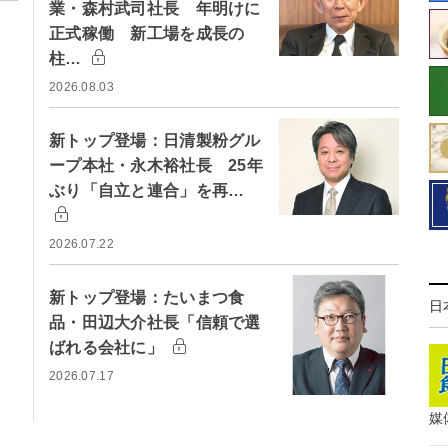
業・森村武司社長 年明けに
正式稼働 新工場を成長の
柱…
2026.08.03
新トップ登場：日清製粉グル
ープ本社・永木裕社長 25年
ぶり「自立と連合」を再…
2026.07.22
新トップ登場：たいまつ食
日
品・田辺大介社長「信頼で選
ばれる会社に」
2026.07.17
媒