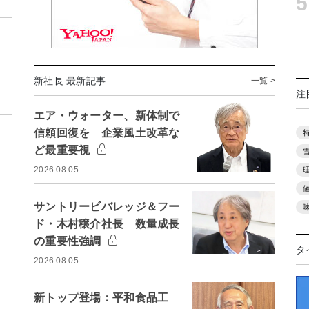
5
新社長 最新記事
一覧 >
注
エア・ウォーター、新体制で
信頼回復を 企業風土改革な
ど最重要視
2026.08.05
サントリービバレッジ＆フー
ド・木村穣介社長 数量成長
の重要性強調
タ
2026.08.05
新トップ登場：平和食品工