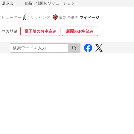
展示会
食品市場開拓ソリューション
面ビューアー
クリッピング
最新の紙面
マイページ
ルマガ登録
電子版のお申込み
新聞のお申込み
検索