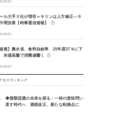
26.08.07
ール大手３社が増収＝キリンは上方修正―６
中間決算【時事通信速報】
26.08.07
速報】農水省、食料自給率 25年度37％に下
 米価高騰で消費減響く
26.08.07
クセスランキング
.
◆酒類流通の未来を探る：一杯の意味問い
直す時代へ 酒税改正、新たな転換点に