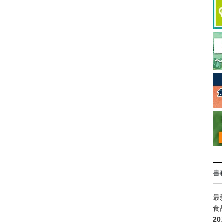
書
最
食
2