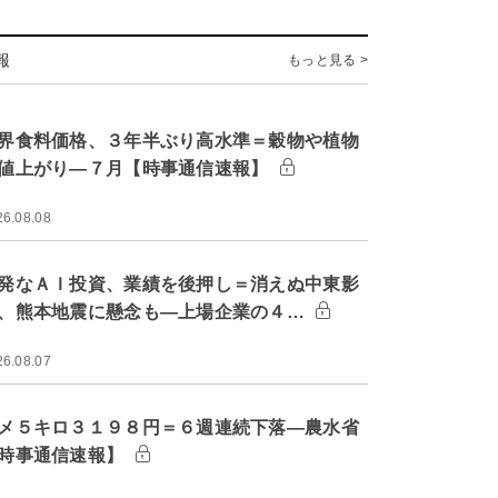
報
もっと見る >
界食料価格、３年半ぶり高水準＝穀物や植物
値上がり―７月【時事通信速報】
26.08.08
発なＡＩ投資、業績を後押し＝消えぬ中東影
、熊本地震に懸念も―上場企業の４…
26.08.07
メ５キロ３１９８円＝６週連続下落―農水省
時事通信速報】