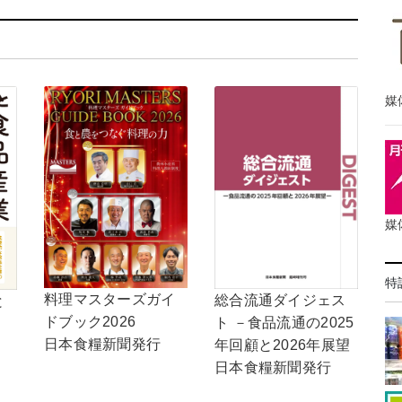
媒
媒
特
料理マスターズガイ
総合流通ダイジェス
と
ドブック2026
ト －食品流通の2025
日本食糧新聞発行
年回顧と2026年展望
日本食糧新聞発行