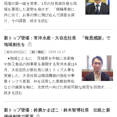
現場の第一線を管掌。1月の社長就任後も現
場を重視した姿勢を崩さず、「積極果敢に
外に出て、お客の懐に飛び込んで課題を探
り、その課題…続きを読む
新トップ登場：常洋水産・大谷忠社長 「報恩感謝」で
地域創生を
2025.12.17
キーパーソン
卸・商社
●地域とともに 茨城県を中核に水産物
や加工食品の卸事業を展開する常洋水産は4
月、大谷忠氏が新社長に就くトップ人事を
実施した。大谷社長は物流機能の強化や事
業インフラ更新、AIを活用した業務効率化
などの施策を軸に、次世代へ向けた持続可能な経営を目指す。…
続きを読む
新トップ登場：鈴廣かまぼこ・鈴木智博社長 伝統と新
価値創造で変革