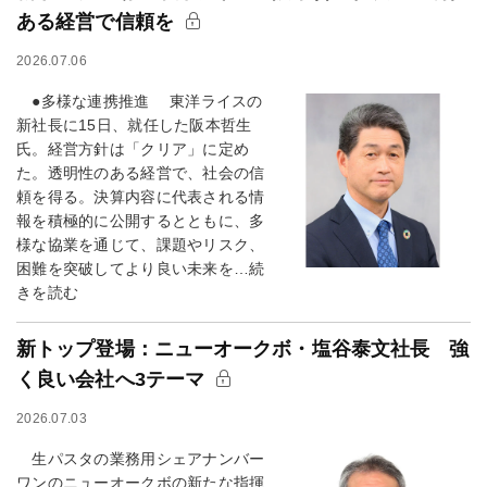
ある経営で信頼を
2026.07.06
●多様な連携推進 東洋ライスの
新社長に15日、就任した阪本哲生
氏。経営方針は「クリア」に定め
た。透明性のある経営で、社会の信
頼を得る。決算内容に代表される情
報を積極的に公開するとともに、多
様な協業を通じて、課題やリスク、
困難を突破してより良い未来を…続
きを読む
新トップ登場：ニューオークボ・塩谷泰文社長 強
く良い会社へ3テーマ
2026.07.03
生パスタの業務用シェアナンバー
ワンのニューオークボの新たな指揮