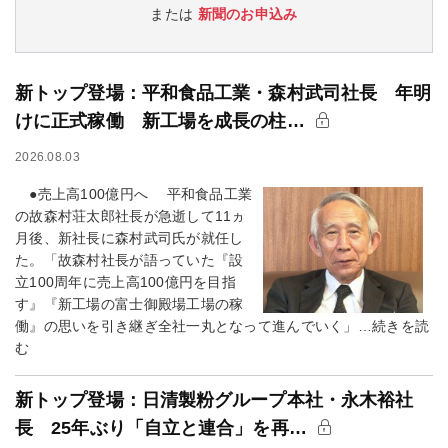
または
新聞のお申込み
新トップ登場：平和食品工業・森村武司社長 年明
けに正式稼働 新工場を成長の柱…
2026.08.03
●売上高100億円へ 平和食品工業
の故森村荘太郎社長が急逝して11ヵ
月後、新社長に森村武司氏が就任し
た。「故森村社長が語っていた『設
立100周年に売上高100億円を目指
す』『新工場の富士御殿場工場の稼
働』の思いを引き継ぎ全社一丸となって進んでいく」…続きを読
む
新トップ登場：日清製粉グループ本社・永木裕社
長 25年ぶり「自立と連合」を再…