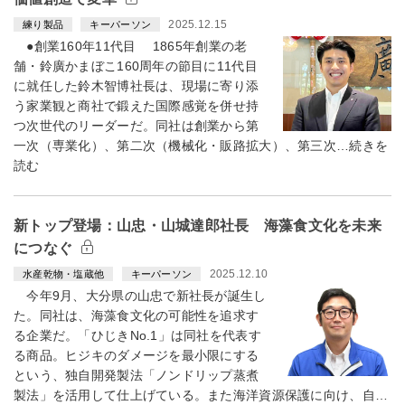
2025.12.15
練り製品
キーパーソン
●創業160年11代目 1865年創業の老
舗・鈴廣かまぼこ160周年の節目に11代目
に就任した鈴木智博社長は、現場に寄り添
う家業観と商社で鍛えた国際感覚を併せ持
つ次世代のリーダーだ。同社は創業から第
一次（専業化）、第二次（機械化・販路拡大）、第三次…続きを
読む
新トップ登場：山忠・山城達郎社長 海藻食文化を未来
につなぐ
2025.12.10
水産乾物・塩蔵他
キーパーソン
今年9月、大分県の山忠で新社長が誕生し
た。同社は、海藻食文化の可能性を追求す
る企業だ。「ひじきNo.1」は同社を代表す
る商品。ヒジキのダメージを最小限にする
という、独自開発製法「ノンドリップ蒸煮
製法」を活用して仕上げている。また海洋資源保護に向け、自…