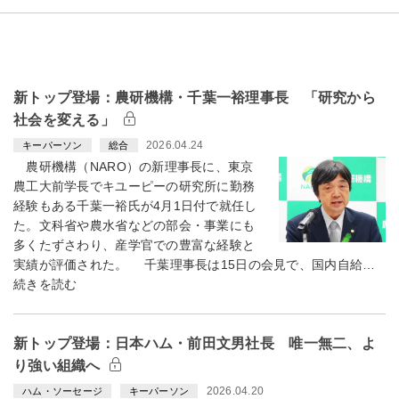
新トップ登場：農研機構・千葉一裕理事長 「研究から
社会を変える」
2026.04.24
キーパーソン
総合
農研機構（NARO）の新理事長に、東京
農工大前学長でキユーピーの研究所に勤務
経験もある千葉一裕氏が4月1日付で就任し
た。文科省や農水省などの部会・事業にも
多くたずさわり、産学官での豊富な経験と
実績が評価された。 千葉理事長は15日の会見で、国内自給…
続きを読む
新トップ登場：日本ハム・前田文男社長 唯一無二、よ
り強い組織へ
2026.04.20
ハム・ソーセージ
キーパーソン