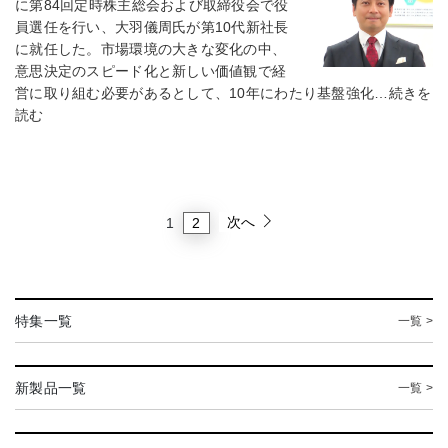
に第84回定時株主総会および取締役会で役
員選任を行い、大羽儀周氏が第10代新社長
に就任した。市場環境の大きな変化の中、
意思決定のスピード化と新しい価値観で経
営に取り組む必要があるとして、10年にわたり基盤強化…続きを
読む
次へ
2
1
特集一覧
一覧 >
新製品一覧
一覧 >