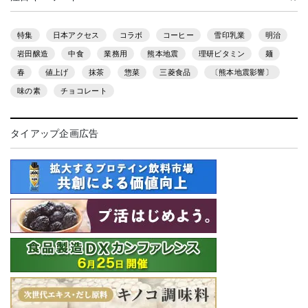
特集
日本アクセス
コラボ
コーヒー
雪印乳業
明治
岩田醸造
中食
業務用
熊本地震
理研ビタミン
麺
春
値上げ
抹茶
惣菜
三菱食品
〔熊本地震影響〕
味の素
チョコレート
タイアップ企画広告