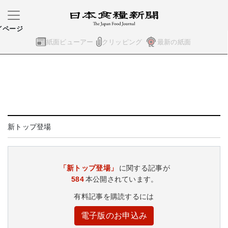
イページ
紙面ビューアー
クリッピング
最新の紙面
新トップ登場
「新トップ登場」
に関する記事が
584
本公開されています。
有料記事を購読するには
電子版のお申込み