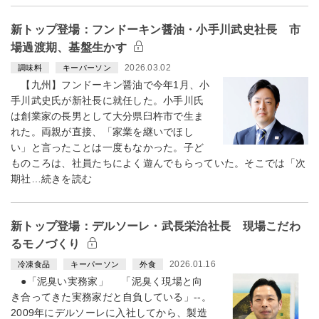
新トップ登場：フンドーキン醤油・小手川武史社長 市
場過渡期、基盤生かす
2026.03.02
調味料
キーパーソン
【九州】フンドーキン醤油で今年1月、小
手川武史氏が新社長に就任した。小手川氏
は創業家の長男として大分県臼杵市で生ま
れた。両親が直接、「家業を継いでほし
い」と言ったことは一度もなかった。子ど
ものころは、社員たちによく遊んでもらっていた。そこでは「次
期社…続きを読む
新トップ登場：デルソーレ・武長栄治社長 現場こだわ
るモノづくり
2026.01.16
冷凍食品
キーパーソン
外食
●「泥臭い実務家」 「泥臭く現場と向
き合ってきた実務家だと自負している」--。
2009年にデルソーレに入社してから、製造