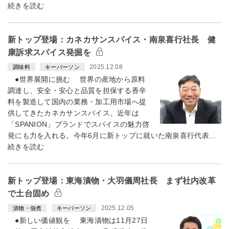
続きを読む
新トップ登場：カネカサンスパイス・南泉喜行社長 健
康訴求スパイス発掘を
2025.12.08
調味料
キーパーソン
●世界展開に挑む 世界の産地から原料
調達し、安全・安心と品質を担保する香辛
料を製造して国内の業務・加工用市場へ提
供してきたカネカサンスパイス。近年は
「SPANION」ブランドでスパイスの魅力啓
発にも力を入れる。今年6月に新トップに就いた南泉喜行代表…
続きを読む
新トップ登場：東海漬物・大羽儀周社長 まず社内改革
で土台固め
2025.12.05
漬物・佃煮
キーパーソン
●新しい価値観を 東海漬物は11月27日