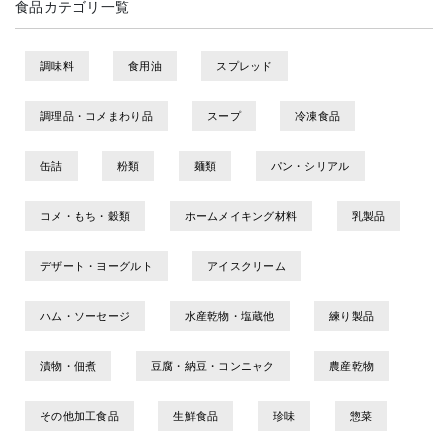
食品カテゴリ一覧
調味料
食用油
スプレッド
調理品・コメまわり品
スープ
冷凍食品
缶詰
粉類
麺類
パン・シリアル
コメ・もち・穀類
ホームメイキング材料
乳製品
デザート・ヨーグルト
アイスクリーム
ハム・ソーセージ
水産乾物・塩蔵他
練り製品
漬物・佃煮
豆腐・納豆・コンニャク
農産乾物
その他加工食品
生鮮食品
珍味
惣菜