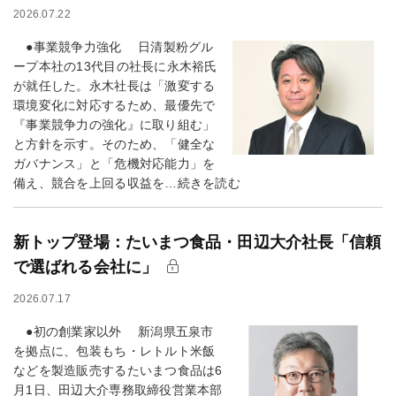
2026.07.22
●事業競争力強化 日清製粉グル
ープ本社の13代目の社長に永木裕氏
が就任した。永木社長は「激変する
環境変化に対応するため、最優先で
『事業競争力の強化』に取り組む」
と方針を示す。そのため、「健全な
ガバナンス」と「危機対応能力」を
備え、競合を上回る収益を…続きを読む
新トップ登場：たいまつ食品・田辺大介社長「信頼
で選ばれる会社に」
2026.07.17
●初の創業家以外 新潟県五泉市
を拠点に、包装もち・レトルト米飯
などを製造販売するたいまつ食品は6
月1日、田辺大介専務取締役営業本部