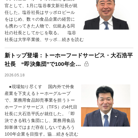
官として、1月に塩谷泰文新社長が就
任した。塩谷社長はサッポロビール
をはじめ、数々の食品企業の経営に
も携わってきた人物で、伝統ある同
社の社長としてかじを取る。 塩谷
社長は大学卒業後、サッポ…続きを読む
新トップ登場：トーホーフードサービス・大石浩平
社長 “即決集団”で100年企…
2026.05.18
●現場知り尽くす 国内外で外食
産業を下支えるトーホーグループ
で、業務用食品卸売事業を担うトー
ホーフードサービス（TFS）の4代目
社長に大石浩平氏が就任した。「即
決できる戦う集団にし、業務用食品
卸単体ではまだ存在しないであろう
100年企業を目指す。協…続きを読む