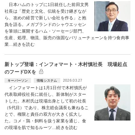
日本ハムのトップに1日就任した前田文男
社長は「歴史と文化、伝統を受け継ぎなが
ら、攻めの経営で新しい会社を作る」と抱
負を語る。メガブランドのシャウエッセン
を筆頭に展開するハム・ソーセージ部門、
生産、処理、物流、販売の強固なバリューチェーンを持つ食肉事
業…続きを読む
新トップ登場：インフォマート・木村慎社長 現場起点
のフードDXを
2026.03.27
キーパーソン
情報システム
インフォマートは1月1日付で木村慎氏が
代表取締役社長に就任し、新体制がスター
トした。木村氏は現場出身として初の社長
（5代目）であり、株主総会議長も兼ねるこ
とで、権限と責任の双方が大きく拡大し
た。コメ・鶏・飼料を扱う家業を通じ、食
の現場を肌で知るルーツ…続きを読む