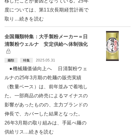
移したことが要因となっている。25年
度については、第11次長期経営計画で
取り…続きを読む
全国麺類特集：大手製粉メーカー＝日
清製粉ウェルナ 安定供給へ体制強化
2025.05.31
麺類
特集
●機械麺価値向上へ 日清製粉ウェ
ルナの25年3月期の乾麺の販売実績
（数量ベース）は、前年並みで着地し
た。一部商品の終売によるマイナスの
影響があったものの、主力ブランドの
伸長で、カバーした結果となった。
26年3月期の取り組みは、手延べ麺の
供給リス…続きを読む