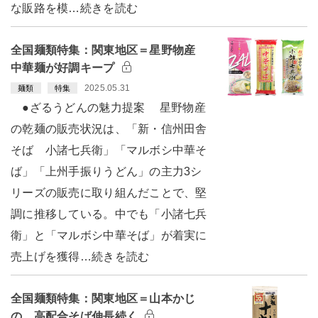
な販路を模…続きを読む
全国麺類特集：関東地区＝星野物産
中華麺が好調キープ
2025.05.31
麺類
特集
●ざるうどんの魅力提案 星野物産
の乾麺の販売状況は、「新・信州田舎
そば 小諸七兵衛」「マルボシ中華そ
ば」「上州手振りうどん」の主力3シ
リーズの販売に取り組んだことで、堅
調に推移している。中でも「小諸七兵
衛」と「マルボシ中華そば」が着実に
売上げを獲得…続きを読む
全国麺類特集：関東地区＝山本かじ
の 高配合そば伸長続く