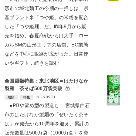
形市の城北麺工の今期の一押しは、県
産ブランド米「つや姫」の米粉を配合
した「つや姫麺」だ。昨年9月から販
売を始め、春夏商戦からは大手、ロー
カルSMの山形エリアの店舗、EC業態
などを中心に販路が広がった。日常使
いやギフト…続きを読む
全国麺類特集：東北地区＝はたけなか
製麺 茶そば500万袋突破
2025.05.31
麺類
特集
●PBや留め型の製造も 宮城県白石
市のはたけなか製麺の「ぜいたく茶そ
ば」が発売から10周年を迎え、累計の
販売数量は500万袋（1000万食）を突