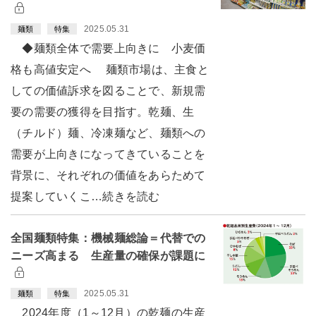
2025.05.31
麺類
特集
◆麺類全体で需要上向きに 小麦価
格も高値安定へ 麺類市場は、主食と
しての価値訴求を図ることで、新規需
要の需要の獲得を目指す。乾麺、生
（チルド）麺、冷凍麺など、麺類への
需要が上向きになってきていることを
背景に、それぞれの価値をあらためて
提案していくこ…続きを読む
全国麺類特集：機械麺総論＝代替での
ニーズ高まる 生産量の確保が課題に
2025.05.31
麺類
特集
2024年度（1～12月）の乾麺の生産