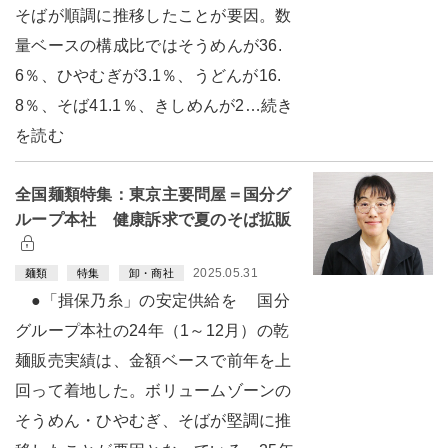
そばが順調に推移したことが要因。数
量ベースの構成比ではそうめんが36.
6％、ひやむぎが3.1％、うどんが16.
8％、そば41.1％、きしめんが2…続き
を読む
全国麺類特集：東京主要問屋＝国分グ
ループ本社 健康訴求で夏のそば拡販
2025.05.31
麺類
特集
卸・商社
●「揖保乃糸」の安定供給を 国分
グループ本社の24年（1～12月）の乾
麺販売実績は、金額ベースで前年を上
回って着地した。ボリュームゾーンの
そうめん・ひやむぎ、そばが堅調に推