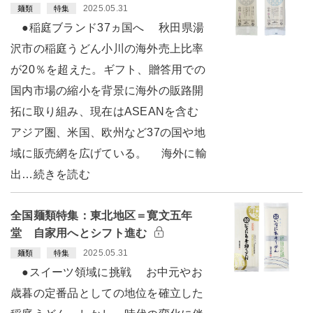
2025.05.31
麺類
特集
●稲庭ブランド37ヵ国へ 秋田県湯
沢市の稲庭うどん小川の海外売上比率
が20％を超えた。ギフト、贈答用での
国内市場の縮小を背景に海外の販路開
拓に取り組み、現在はASEANを含む
アジア圏、米国、欧州など37の国や地
域に販売網を広げている。 海外に輸
出…続きを読む
全国麺類特集：東北地区＝寛文五年
堂 自家用へとシフト進む
2025.05.31
麺類
特集
●スイーツ領域に挑戦 お中元やお
歳暮の定番品としての地位を確立した