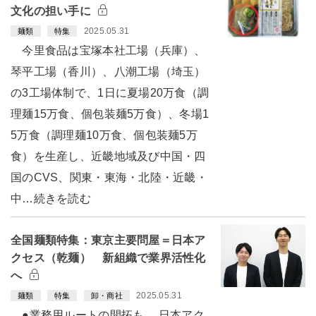
文化の担い手に
2025.05.31
麺類
特集
今里食品は宝塚本社工場（兵庫）、
琴平工場（香川）、八潮工場（埼玉）
の3工場体制で、1日に夏場20万食（調
理麺15万食、個包装麺5万食）、冬場1
5万食（調理麺10万食、個包装麺5万
食）を生産し、近畿地域及び中国・四
国のCVS、関東・東海・北陸・近畿・
中…続きを読む
全国麺類特集：東京主要問屋＝日本ア
クセス（乾麺） 新組織で業界活性化
へ
2025.05.31
麺類
特集
卸・商社
●業務用ルートの開拓も 日本アク