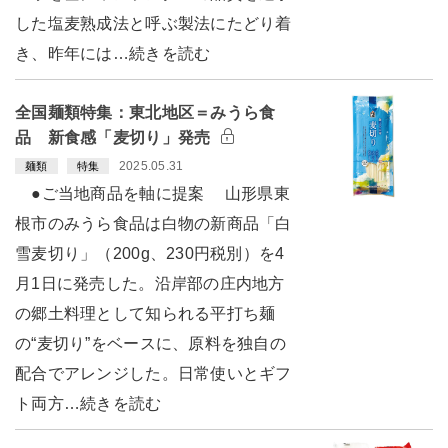
した塩麦熟成法と呼ぶ製法にたどり着
き、昨年には…続きを読む
全国麺類特集：東北地区＝みうら食
品 新食感「麦切り」発売
2025.05.31
麺類
特集
●ご当地商品を軸に提案 山形県東
根市のみうら食品は白物の新商品「白
雪麦切り」（200g、230円税別）を4
月1日に発売した。沿岸部の庄内地方
の郷土料理として知られる平打ち麺
の“麦切り”をベースに、原料を独自の
配合でアレンジした。日常使いとギフ
ト両方…続きを読む