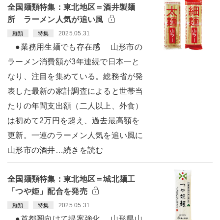
全国麺類特集：東北地区＝酒井製麺
所 ラーメン人気が追い風
2025.05.31
麺類
特集
●業務用生麺でも存在感 山形市の
ラーメン消費額が3年連続で日本一と
なり、注目を集めている。総務省が発
表した最新の家計調査によると世帯当
たりの年間支出額（二人以上、外食）
は初めて2万円を超え、過去最高額を
更新。一連のラーメン人気を追い風に
山形市の酒井…続きを読む
全国麺類特集：東北地区＝城北麺工
「つや姫」配合を発売
2025.05.31
麺類
特集
●首都圏向けて提案強化 山形県山