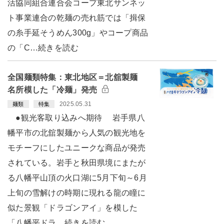
活協同組合連合会コープ東北サンネッ
ト事業連合の乾麺の売れ筋では「揖保
の糸手延そうめん300g」やコープ商品
の「C…続きを読む
全国麺類特集：東北地区＝北舘製麺
名所模した「冷麺」発売
2025.05.31
麺類
特集
●観光客取り込みへ期待 岩手県八
幡平市の北舘製麺から人気の観光地を
モチーフにしたユニークな商品が発売
されている。岩手と秋田県境にまたが
る八幡平山頂の火口湖に5月下旬～6月
上旬の雪解けの時期に現れる龍の瞳に
似た景観「ドラゴンアイ」を模した
「八幡平ドラ…続きを読む