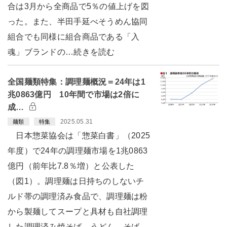
合は3月から全商品で5％の値上げを図
った。また、半田手延べそうめん協同
組合でも同様に組合商品である「入
魂」ブランドの…続きを読む
全国麺類特集：調理麺概況＝24年は1
兆0863億円 10年間で市場は2倍に
成…
2025.05.31
麺類
特集
日本惣菜協会は「惣菜白書」（2025
年度）で24年の調理麺市場を1兆0863
億円（前年比7.8％増）と公表した
（図1）。調理麺は日持ちのしないチ
ルド帯の調理済み食品で、調理麺は粉
から製麺してスープと具材も自社調理
した調理済み焼そば、うどん、そば、