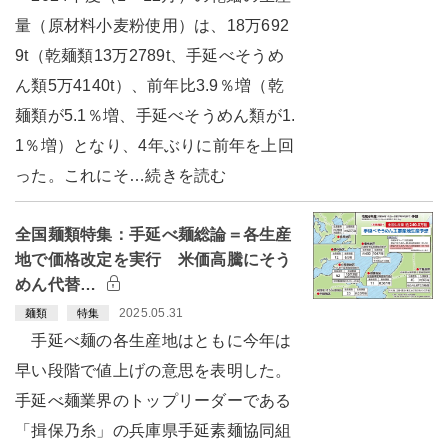
量（原材料小麦粉使用）は、18万692
9t（乾麺類13万2789t、手延べそうめ
ん類5万4140t）、前年比3.9％増（乾
麺類が5.1％増、手延べそうめん類が1.
1％増）となり、4年ぶりに前年を上回
った。これにそ…続きを読む
全国麺類特集：手延べ麺総論＝各生産
地で価格改定を実行 米価高騰にそう
めん代替…
2025.05.31
麺類
特集
手延べ麺の各生産地はともに今年は
早い段階で値上げの意思を表明した。
手延べ麺業界のトップリーダーである
「揖保乃糸」の兵庫県手延素麺協同組