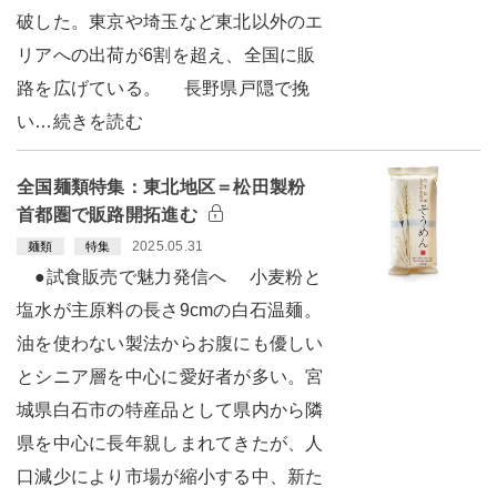
破した。東京や埼玉など東北以外のエ
リアへの出荷が6割を超え、全国に販
路を広げている。 長野県戸隠で挽
い…続きを読む
全国麺類特集：東北地区＝松田製粉
首都圏で販路開拓進む
2025.05.31
麺類
特集
●試食販売で魅力発信へ 小麦粉と
塩水が主原料の長さ9cmの白石温麺。
油を使わない製法からお腹にも優しい
とシニア層を中心に愛好者が多い。宮
城県白石市の特産品として県内から隣
県を中心に長年親しまれてきたが、人
口減少により市場が縮小する中、新た