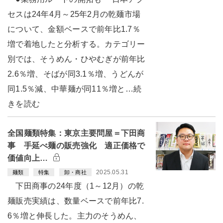
セスは24年4月～25年2月の乾麺市場
について、金額ベースで前年比1.7％
増で着地したと分析する。カテゴリー
別では、そうめん・ひやむぎが前年比
2.6％増、そばが同3.1％増、うどんが
同1.5％減、中華麺が同11％増と…続
きを読む
全国麺類特集：東京主要問屋＝下田商
事 手延べ麺の販売強化 適正価格で
価値向上…
2025.05.31
麺類
特集
卸・商社
下田商事の24年度（1～12月）の乾
麺販売実績は、数量ベースで前年比7.
6％増と伸長した。主力のそうめん、