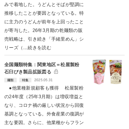
みで着地した。うどんとそばが堅調に
推移したことが要因となっている。特
に主力のうどんが前年を上回ったこと
が寄与した。26年3月期の乾麺類の販
売戦略は、引き続き「手緒里めん」シ
リーズ（…続きを読む
全国麺類特集：関東地区＝松屋製粉
石臼びき製品拡販図る
2025.05.31
麺類
特集
●他業種新規顧客も獲得 松屋製粉
の24年度（25年3月期）は増収増益と
なり、コロナ禍の厳しい状況から回復
基調となっている。外食産業の復調が
主な要因。さらに、他業種からフラン