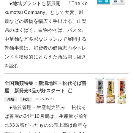
●地域ブランドも新展開 「The Ko
kumotsu Company」として大麦、雑
穀などの穀物を幅広く手掛ける、山梨
県のはくばく。白物やそば、パスタ、
中華麺など多彩なジャンルで展開する
乾麺事業は、消費者の健康志向やトレ
ンドを積極的にとらえた商品開…続き
を読む
全国麺類特集：新潟地区＝松代そば善
屋 新発売3品が好スタート
2025.05.31
麺類
特集
●品質管理・生産能力強み 松代そ
ば善屋の24年10月期は、生産量が前年
比33％増だったものの売上高は前年を