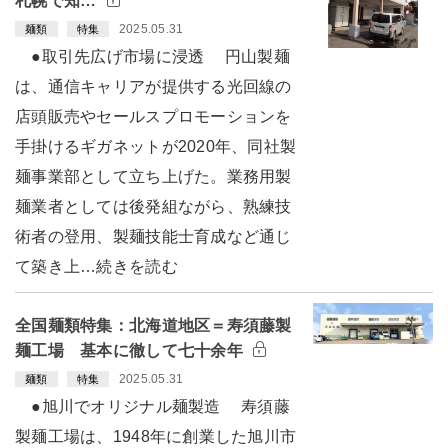
札幌で知…
2025.05.31
麺類
特集
●取引先広げ市場に浸透 円山製麺
は、通信キャリアが提供する光回線の
店頭販売やセールスプロモーションを
手掛けるギガネットが2020年、同社製
麺事業部として立ち上げた。業務用製
麺業者としては後発組ながら、熟練技
術者の登用、製麺技能士育成など通じ
て築き上…続きを読む
全国麺類特集：北海道地区＝寿須藤製
麺工場 基本に徹して七十余年
2025.05.31
麺類
特集
●旭川でオリジナル麺製造 寿須藤
製麺工場は、1948年に創業した旭川市