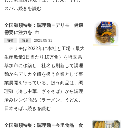
スパ…続きを読む
全国麺類特集：調理麺＝デリモ 健康
需要に注力を
2025.05.31
麺類
特集
デリモは2022年に本社と工場（最大
生産数量1日当たり10万食）を埼玉県
草加市に移築し、社名も刷新して調理
麺からデリカ全般を扱う企業として事
業展開を行っている。扱う商品は、調
理麺（冷し中華、ざるそば）から調理
済みレンジ商品（ラーメン、うどん、
日本そば…続きを読む
全国麺類特集：調理麺＝今里食品 食