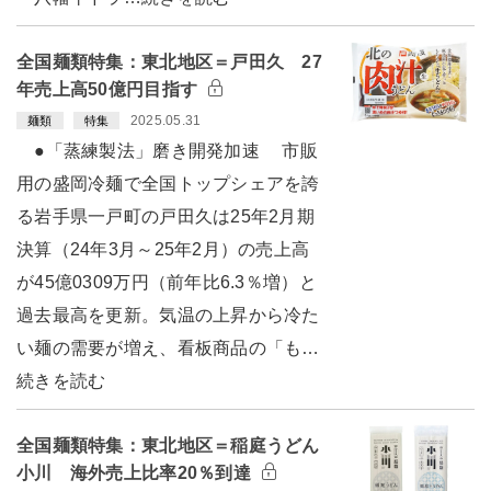
全国麺類特集：東北地区＝戸田久 27
年売上高50億円目指す
2025.05.31
麺類
特集
●「蒸練製法」磨き開発加速 市販
用の盛岡冷麺で全国トップシェアを誇
る岩手県一戸町の戸田久は25年2月期
決算（24年3月～25年2月）の売上高
が45億0309万円（前年比6.3％増）と
過去最高を更新。気温の上昇から冷た
い麺の需要が増え、看板商品の「も…
続きを読む
全国麺類特集：東北地区＝稲庭うどん
小川 海外売上比率20％到達