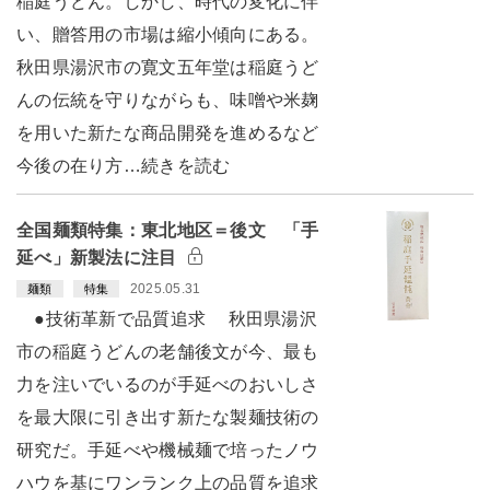
稲庭うどん。しかし、時代の変化に伴
い、贈答用の市場は縮小傾向にある。
秋田県湯沢市の寛文五年堂は稲庭うど
んの伝統を守りながらも、味噌や米麹
を用いた新たな商品開発を進めるなど
今後の在り方…続きを読む
全国麺類特集：東北地区＝後文 「手
延べ」新製法に注目
2025.05.31
麺類
特集
●技術革新で品質追求 秋田県湯沢
市の稲庭うどんの老舗後文が今、最も
力を注いでいるのが手延べのおいしさ
を最大限に引き出す新たな製麺技術の
研究だ。手延べや機械麺で培ったノウ
ハウを基にワンランク上の品質を追求