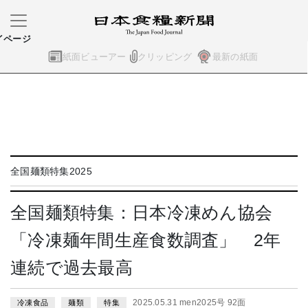
イページ
紙面ビューアー
クリッピング
最新の紙面
全国麺類特集2025
全国麺類特集：日本冷凍めん協会
「冷凍麺年間生産食数調査」 2年
連続で過去最高
2025.05.31 men2025号 92面
冷凍食品
麺類
特集