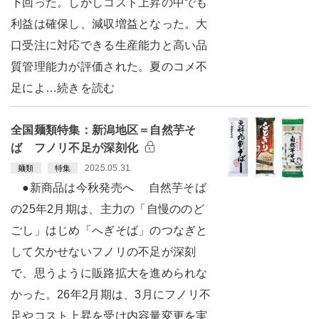
下回った。しかしコスト上昇の中でも
利益は確保し、減収増益となった。大
口受注に対応できる生産能力と高い品
質管理能力が評価された。夏のコメ不
足によ…続きを読む
全国麺類特集：新潟地区＝自然芋そ
ば フノリ不足が深刻化
2025.05.31
麺類
特集
●新商品は今秋発売へ 自然芋そば
の25年2月期は、主力の「自慢ののど
ごし」はじめ「へぎそば」のつなぎと
して欠かせないフノリの不足が深刻
で、思うように販路拡大を進められな
かった。26年2月期は、3月にフノリ不
足やコスト上昇を受け内容量変更を実