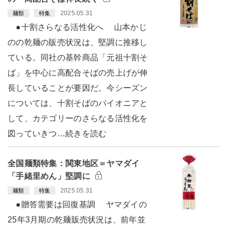
2025.05.31
麺類
特集
●十割さらなる活性化へ 山本かじ
のの乾麺の販売状況は、堅調に推移し
ている。同社の基幹商品「元祖十割そ
ば」を中心に高配合そばの売上げが伸
長していることが要因だ。今シーズン
については、十割そばのパイオニアと
して、カテゴリーのさらなる活性化を
図っていきつ…続きを読む
全国麺類特集：関東地区＝ヤマダイ
「手緒里めん」堅調に
2025.05.31
麺類
特集
●贈答需要は回復基調 ヤマダイの
25年3月期の乾麺販売状況は、前年並