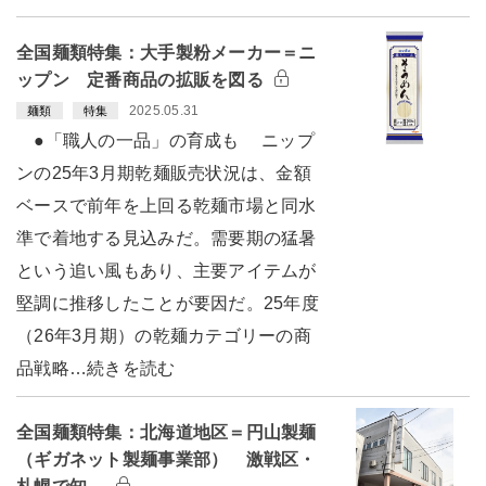
全国麺類特集：大手製粉メーカー＝ニ
ップン 定番商品の拡販を図る
2025.05.31
麺類
特集
●「職人の一品」の育成も ニップ
ンの25年3月期乾麺販売状況は、金額
ベースで前年を上回る乾麺市場と同水
準で着地する見込みだ。需要期の猛暑
という追い風もあり、主要アイテムが
堅調に推移したことが要因だ。25年度
（26年3月期）の乾麺カテゴリーの商
品戦略…続きを読む
全国麺類特集：北海道地区＝円山製麺
（ギガネット製麺事業部） 激戦区・