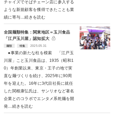
チャイズでそばチェーン店に参入する
ような新規顧客を獲得できたことも業
績に寄与…続きを読む
全国麺類特集：関東地区＝玉川食品
「江戸玉川屋」認知拡大
2025.05.31
麺類
特集
●事業の新たな柱を模索 「江戸玉
川屋」こと玉川食品は、1935（昭和1
0）年創業以来、東京・王子の地で実
直な麺づくりを続け、2025年に90周
年を迎えた。16年に3代目社長に就任
した関根康弘氏は、サンリオなど著名
企業とのコラボでエンタメ系乾麺を開
発…続きを読む