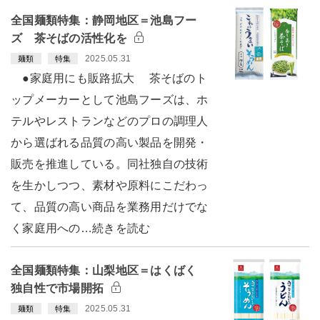
全国麺類特集：静岡地区＝池島フー
ズ 茶そばの活性化を
2025.05.31
麺類
特集
●家庭用にも販路拡大 茶そばのト
ップメーカーとして池島フーズは、ホ
テルやレストランなどのプロの調理人
から選ばれる品質の高い製品を開発・
販売を推進している。同社独自の技術
を生かしつつ、素材や原料にこだわっ
て、品質の高い商品を業務用だけでな
く家庭用への…続きを読む
全国麺類特集：山梨地区＝はくばく
独自性で市場開拓
2025.05.31
麺類
特集