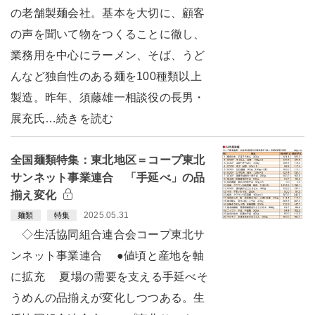
の老舗製麺会社。基本を大切に、顧客
の声を聞いて物をつくることに徹し、
業務用を中心にラーメン、そば、うど
んなど独自性のある麺を100種類以上
製造。昨年、須藤雄一相談役の長男・
展充氏…続きを読む
全国麺類特集：東北地区＝コープ東北
サンネット事業連合 「手延べ」の品
揃え変化
2025.05.31
麺類
特集
◇生活協同組合連合会コープ東北サ
ンネット事業連合 ●値頃と産地を軸
に拡充 夏場の需要を支える手延べそ
うめんの品揃えが変化しつつある。生