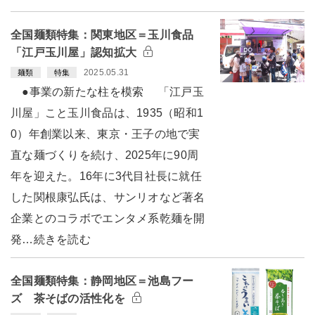
全国麺類特集：関東地区＝玉川食品
「江戸玉川屋」認知拡大
2025.05.31
麺類
特集
●事業の新たな柱を模索 「江戸玉
川屋」こと玉川食品は、1935（昭和1
0）年創業以来、東京・王子の地で実
直な麺づくりを続け、2025年に90周
年を迎えた。16年に3代目社長に就任
した関根康弘氏は、サンリオなど著名
企業とのコラボでエンタメ系乾麺を開
発…続きを読む
全国麺類特集：静岡地区＝池島フー
ズ 茶そばの活性化を