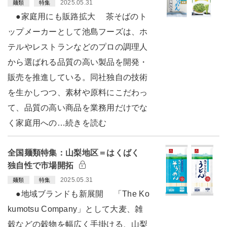
2025.05.31
麺類
特集
●家庭用にも販路拡大 茶そばのト
ップメーカーとして池島フーズは、ホ
テルやレストランなどのプロの調理人
から選ばれる品質の高い製品を開発・
販売を推進している。同社独自の技術
を生かしつつ、素材や原料にこだわっ
て、品質の高い商品を業務用だけでな
く家庭用への…続きを読む
全国麺類特集：山梨地区＝はくばく
独自性で市場開拓
2025.05.31
麺類
特集
●地域ブランドも新展開 「The Ko
kumotsu Company」として大麦、雑
穀などの穀物を幅広く手掛ける、山梨