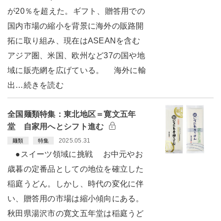
が20％を超えた。ギフト、贈答用での
国内市場の縮小を背景に海外の販路開
拓に取り組み、現在はASEANを含む
アジア圏、米国、欧州など37の国や地
域に販売網を広げている。 海外に輸
出…続きを読む
全国麺類特集：東北地区＝寛文五年
堂 自家用へとシフト進む
2025.05.31
麺類
特集
●スイーツ領域に挑戦 お中元やお
歳暮の定番品としての地位を確立した
稲庭うどん。しかし、時代の変化に伴
い、贈答用の市場は縮小傾向にある。
秋田県湯沢市の寛文五年堂は稲庭うど