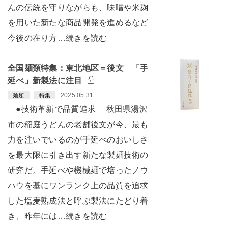
んの伝統を守りながらも、味噌や米麹
を用いた新たな商品開発を進めるなど
今後の在り方…続きを読む
全国麺類特集：東北地区＝後文 「手
延べ」新製法に注目
2025.05.31
麺類
特集
●技術革新で品質追求 秋田県湯沢
市の稲庭うどんの老舗後文が今、最も
力を注いでいるのが手延べのおいしさ
を最大限に引き出す新たな製麺技術の
研究だ。手延べや機械麺で培ったノウ
ハウを基にワンランク上の品質を追求
した塩麦熟成法と呼ぶ製法にたどり着
き、昨年には…続きを読む