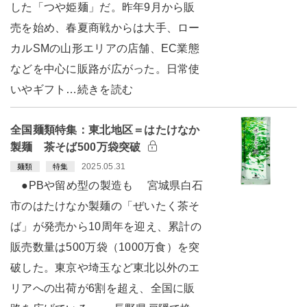
した「つや姫麺」だ。昨年9月から販
売を始め、春夏商戦からは大手、ロー
カルSMの山形エリアの店舗、EC業態
などを中心に販路が広がった。日常使
いやギフト…続きを読む
全国麺類特集：東北地区＝はたけなか
製麺 茶そば500万袋突破
2025.05.31
麺類
特集
●PBや留め型の製造も 宮城県白石
市のはたけなか製麺の「ぜいたく茶そ
ば」が発売から10周年を迎え、累計の
販売数量は500万袋（1000万食）を突
破した。東京や埼玉など東北以外のエ
リアへの出荷が6割を超え、全国に販