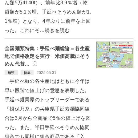
ん類5万4140t）、前年比3.9％増（乾
麺類が5.1％増、手延べそうめん類が1.
1％増）となり、4年ぶりに前年を上回
った。これにそ…続きを読む
全国麺類特集：手延べ麺総論＝各生産
地で価格改定を実行 米価高騰にそう
めん代替…
2025.05.31
麺類
特集
手延べ麺の各生産地はともに今年は
早い段階で値上げの意思を表明した。
手延べ麺業界のトップリーダーである
「揖保乃糸」の兵庫県手延素麺協同組
合は3月から全商品で5％の値上げを図
った。また、半田手延べそうめん協同
組合でも同様に組合商品である「入