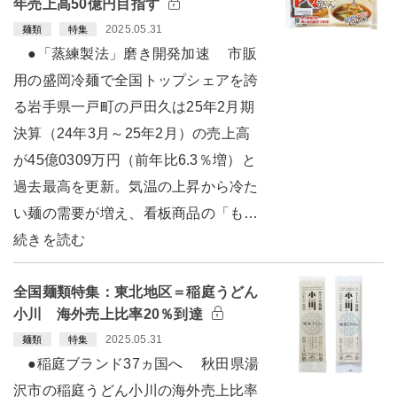
年売上高50億円目指す
2025.05.31
麺類
特集
●「蒸練製法」磨き開発加速 市販
用の盛岡冷麺で全国トップシェアを誇
る岩手県一戸町の戸田久は25年2月期
決算（24年3月～25年2月）の売上高
が45億0309万円（前年比6.3％増）と
過去最高を更新。気温の上昇から冷た
い麺の需要が増え、看板商品の「も…
続きを読む
全国麺類特集：東北地区＝稲庭うどん
小川 海外売上比率20％到達
2025.05.31
麺類
特集
●稲庭ブランド37ヵ国へ 秋田県湯
沢市の稲庭うどん小川の海外売上比率