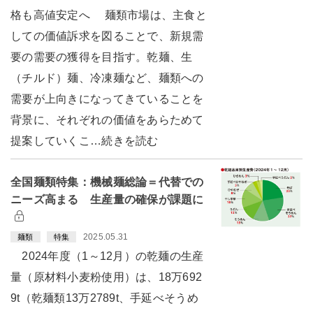
格も高値安定へ 麺類市場は、主食と
しての価値訴求を図ることで、新規需
要の需要の獲得を目指す。乾麺、生
（チルド）麺、冷凍麺など、麺類への
需要が上向きになってきていることを
背景に、それぞれの価値をあらためて
提案していくこ…続きを読む
全国麺類特集：機械麺総論＝代替での
ニーズ高まる 生産量の確保が課題に
2025.05.31
麺類
特集
2024年度（1～12月）の乾麺の生産
量（原材料小麦粉使用）は、18万692
9t（乾麺類13万2789t、手延べそうめ