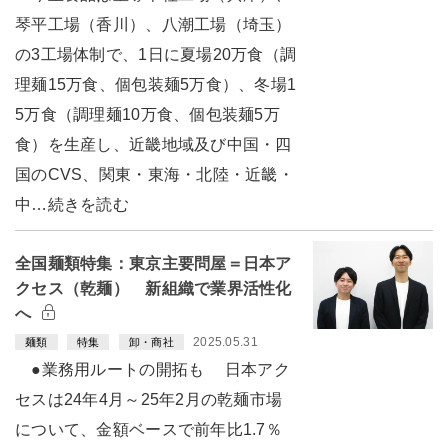
琴平工場（香川）、八潮工場（埼玉）
の3工場体制で、1日に夏場20万食（調
理麺15万食、個包装麺5万食）、冬場1
5万食（調理麺10万食、個包装麺5万
食）を生産し、近畿地域及び中国・四
国のCVS、関東・東海・北陸・近畿・
中…続きを読む
全国麺類特集：東京主要問屋＝日本ア
クセス（乾麺） 新組織で業界活性化
へ
2025.05.31
麺類
特集
卸・商社
●業務用ルートの開拓も 日本アク
セスは24年4月～25年2月の乾麺市場
について、金額ベースで前年比1.7％