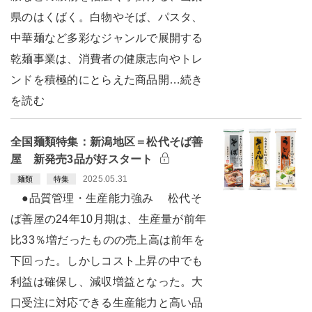
県のはくばく。白物やそば、パスタ、
中華麺など多彩なジャンルで展開する
乾麺事業は、消費者の健康志向やトレ
ンドを積極的にとらえた商品開…続き
を読む
全国麺類特集：新潟地区＝松代そば善
屋 新発売3品が好スタート
2025.05.31
麺類
特集
●品質管理・生産能力強み 松代そ
ば善屋の24年10月期は、生産量が前年
比33％増だったものの売上高は前年を
下回った。しかしコスト上昇の中でも
利益は確保し、減収増益となった。大
口受注に対応できる生産能力と高い品