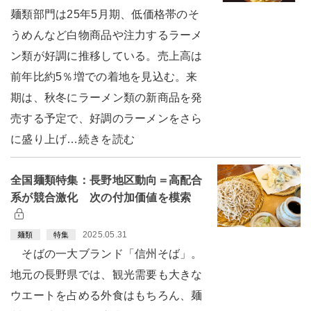
麺類部門は25年5月期、低価格帯のそ
うめんなど白物商品や注力するラーメ
ン類が好調に推移している。売上高は
前年比約5％増での着地を見込む。来
期は、秋冬にラーメン類の新商品を発
売する予定で、好調のラーメンをさら
に盛り上げ…続きを読む
全国麺類特集：長野地区動向＝高配合
系が競合激化 次の付加価値を模索
2025.05.31
麺類
特集
そばの一大ブランド「信州そば」。
地元の長野県では、観光需要も大きな
ウエートを占める外食はもちろん、麺