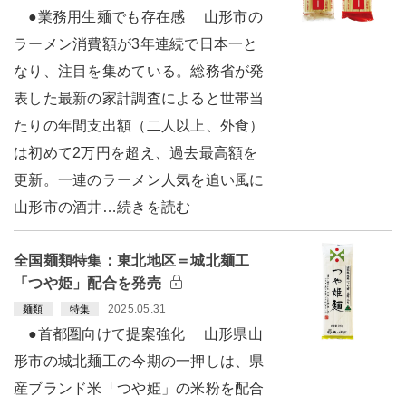
●業務用生麺でも存在感 山形市の
ラーメン消費額が3年連続で日本一と
なり、注目を集めている。総務省が発
表した最新の家計調査によると世帯当
たりの年間支出額（二人以上、外食）
は初めて2万円を超え、過去最高額を
更新。一連のラーメン人気を追い風に
山形市の酒井…続きを読む
全国麺類特集：東北地区＝城北麺工
「つや姫」配合を発売
2025.05.31
麺類
特集
●首都圏向けて提案強化 山形県山
形市の城北麺工の今期の一押しは、県
産ブランド米「つや姫」の米粉を配合