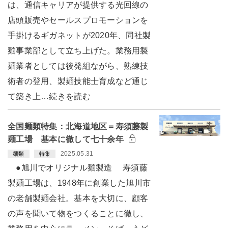
は、通信キャリアが提供する光回線の
店頭販売やセールスプロモーションを
手掛けるギガネットが2020年、同社製
麺事業部として立ち上げた。業務用製
麺業者としては後発組ながら、熟練技
術者の登用、製麺技能士育成など通じ
て築き上…続きを読む
全国麺類特集：北海道地区＝寿須藤製
麺工場 基本に徹して七十余年
2025.05.31
麺類
特集
●旭川でオリジナル麺製造 寿須藤
製麺工場は、1948年に創業した旭川市
の老舗製麺会社。基本を大切に、顧客
の声を聞いて物をつくることに徹し、