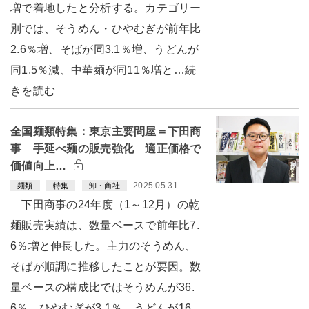
増で着地したと分析する。カテゴリー
別では、そうめん・ひやむぎが前年比
2.6％増、そばが同3.1％増、うどんが
同1.5％減、中華麺が同11％増と…続
きを読む
全国麺類特集：東京主要問屋＝下田商
事 手延べ麺の販売強化 適正価格で
価値向上…
2025.05.31
麺類
特集
卸・商社
下田商事の24年度（1～12月）の乾
麺販売実績は、数量ベースで前年比7.
6％増と伸長した。主力のそうめん、
そばが順調に推移したことが要因。数
量ベースの構成比ではそうめんが36.
6％、ひやむぎが3.1％、うどんが16.