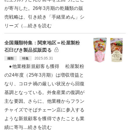
が寄与した。26年3月期の乾麺類の販
売戦略は、引き続き「手緒里めん」シ
リーズ（…続きを読む
全国麺類特集：関東地区＝松屋製粉
石臼びき製品拡販図る
2025.05.31
麺類
特集
●他業種新規顧客も獲得 松屋製粉
の24年度（25年3月期）は増収増益と
なり、コロナ禍の厳しい状況から回復
基調となっている。外食産業の復調が
主な要因。さらに、他業種からフラン
チャイズでそばチェーン店に参入する
ような新規顧客を獲得できたことも業
績に寄与…続きを読む