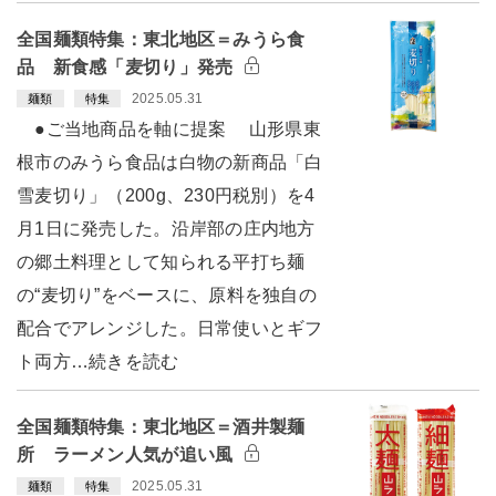
全国麺類特集：東北地区＝みうら食
品 新食感「麦切り」発売
2025.05.31
麺類
特集
●ご当地商品を軸に提案 山形県東
根市のみうら食品は白物の新商品「白
雪麦切り」（200g、230円税別）を4
月1日に発売した。沿岸部の庄内地方
の郷土料理として知られる平打ち麺
の“麦切り”をベースに、原料を独自の
配合でアレンジした。日常使いとギフ
ト両方…続きを読む
全国麺類特集：東北地区＝酒井製麺
所 ラーメン人気が追い風
2025.05.31
麺類
特集