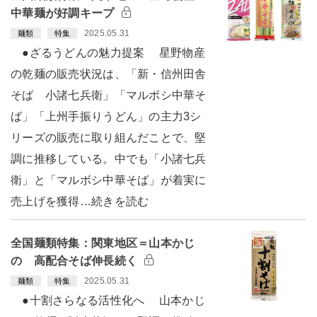
中華麺が好調キープ
2025.05.31
麺類
特集
●ざるうどんの魅力提案 星野物産
の乾麺の販売状況は、「新・信州田舎
そば 小諸七兵衛」「マルボシ中華そ
ば」「上州手振りうどん」の主力3シ
リーズの販売に取り組んだことで、堅
調に推移している。中でも「小諸七兵
衛」と「マルボシ中華そば」が着実に
売上げを獲得…続きを読む
全国麺類特集：関東地区＝山本かじ
の 高配合そば伸長続く
2025.05.31
麺類
特集
●十割さらなる活性化へ 山本かじ