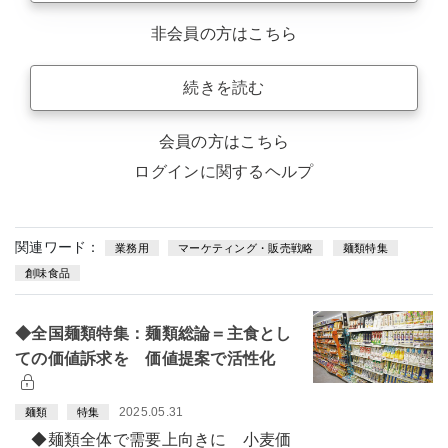
非会員の方はこちら
続きを読む
会員の方はこちら
ログインに関するヘルプ
関連ワード：
業務用
マーケティング・販売戦略
麺類特集
創味食品
◆全国麺類特集：麺類総論＝主食とし
ての価値訴求を 価値提案で活性化
2025.05.31
麺類
特集
◆麺類全体で需要上向きに 小麦価