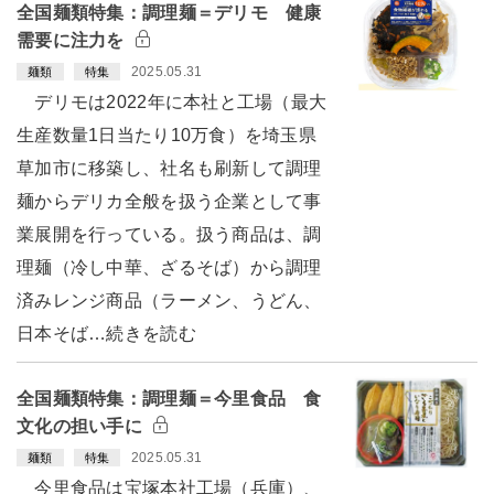
全国麺類特集：調理麺＝デリモ 健康
需要に注力を
2025.05.31
麺類
特集
デリモは2022年に本社と工場（最大
生産数量1日当たり10万食）を埼玉県
草加市に移築し、社名も刷新して調理
麺からデリカ全般を扱う企業として事
業展開を行っている。扱う商品は、調
理麺（冷し中華、ざるそば）から調理
済みレンジ商品（ラーメン、うどん、
日本そば…続きを読む
全国麺類特集：調理麺＝今里食品 食
文化の担い手に
2025.05.31
麺類
特集
今里食品は宝塚本社工場（兵庫）、