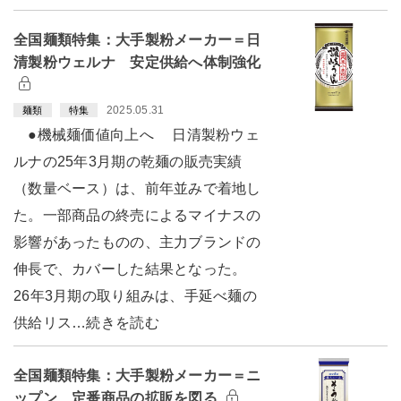
全国麺類特集：大手製粉メーカー＝日
清製粉ウェルナ 安定供給へ体制強化
2025.05.31
麺類
特集
●機械麺価値向上へ 日清製粉ウェ
ルナの25年3月期の乾麺の販売実績
（数量ベース）は、前年並みで着地し
た。一部商品の終売によるマイナスの
影響があったものの、主力ブランドの
伸長で、カバーした結果となった。
26年3月期の取り組みは、手延べ麺の
供給リス…続きを読む
全国麺類特集：大手製粉メーカー＝ニ
ップン 定番商品の拡販を図る