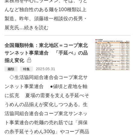
業務用を中心にラーメン、そば、うど
んなど独自性のある麺を100種類以上
製造。昨年、須藤雄一相談役の長男・
展充氏…続きを読む
全国麺類特集：東北地区＝コープ東北
サンネット事業連合 「手延べ」の品
揃え変化
2025.05.31
麺類
特集
◇生活協同組合連合会コープ東北サ
ンネット事業連合 ●値頃と産地を軸
に拡充 夏場の需要を支える手延べそ
うめんの品揃えが変化しつつある。生
活協同組合連合会コープ東北サンネッ
ト事業連合の乾麺の売れ筋では「揖保
の糸手延そうめん300g」やコープ商品