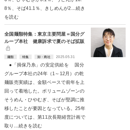
8％、そば41.1％、きしめんが2…続き
を読む
全国麺類特集：東京主要問屋＝国分グ
ループ本社 健康訴求で夏のそば拡販
2025.05.31
麺類
特集
卸・商社
●「揖保乃糸」の安定供給を 国分
グループ本社の24年（1～12月）の乾
麺販売実績は、金額ベースで前年を上
回って着地した。ボリュームゾーンの
そうめん・ひやむぎ、そばが堅調に推
移したことが要因となっている。25年
度については、第11次長期経営計画で
取り…続きを読む