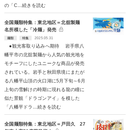
の「C…続きを読む
全国麺類特集：東北地区＝北舘製麺
名所模した「冷麺」発売
2025.05.31
麺類
特集
●観光客取り込みへ期待 岩手県八
幡平市の北舘製麺から人気の観光地を
モチーフにしたユニークな商品が発売
されている。岩手と秋田県境にまたが
る八幡平山頂の火口湖に5月下旬～6月
上旬の雪解けの時期に現れる龍の瞳に
似た景観「ドラゴンアイ」を模した
「八幡平ドラ…続きを読む
全国麺類特集：東北地区＝戸田久 27