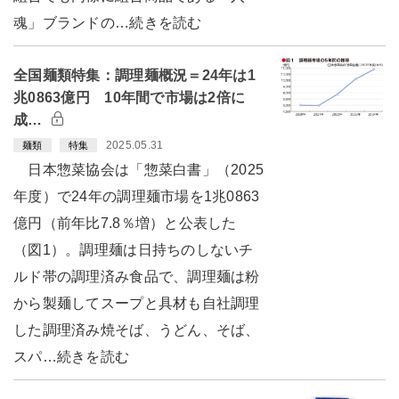
魂」ブランドの…続きを読む
全国麺類特集：調理麺概況＝24年は1
兆0863億円 10年間で市場は2倍に
成…
2025.05.31
麺類
特集
日本惣菜協会は「惣菜白書」（2025
年度）で24年の調理麺市場を1兆0863
億円（前年比7.8％増）と公表した
（図1）。調理麺は日持ちのしないチ
ルド帯の調理済み食品で、調理麺は粉
から製麺してスープと具材も自社調理
した調理済み焼そば、うどん、そば、
スパ…続きを読む