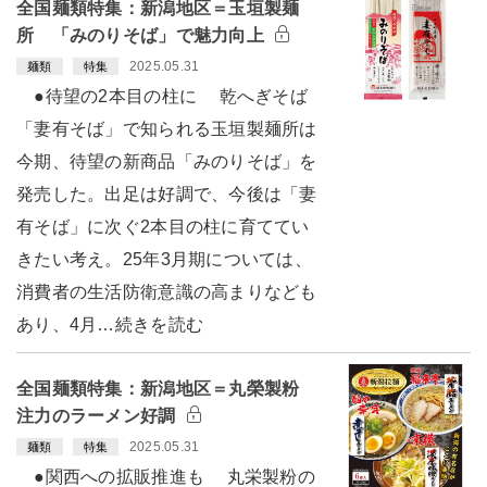
全国麺類特集：新潟地区＝玉垣製麺
所 「みのりそば」で魅力向上
2025.05.31
麺類
特集
●待望の2本目の柱に 乾へぎそば
「妻有そば」で知られる玉垣製麺所は
今期、待望の新商品「みのりそば」を
発売した。出足は好調で、今後は「妻
有そば」に次ぐ2本目の柱に育ててい
きたい考え。25年3月期については、
消費者の生活防衛意識の高まりなども
あり、4月…続きを読む
全国麺類特集：新潟地区＝丸榮製粉
注力のラーメン好調
2025.05.31
麺類
特集
●関西への拡販推進も 丸栄製粉の