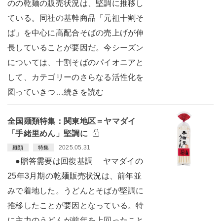
のの乾麺の販売状況は、堅調に推移し
ている。同社の基幹商品「元祖十割そ
ば」を中心に高配合そばの売上げが伸
長していることが要因だ。今シーズン
については、十割そばのパイオニアと
して、カテゴリーのさらなる活性化を
図っていきつ…続きを読む
全国麺類特集：関東地区＝ヤマダイ
「手緒里めん」堅調に
2025.05.31
麺類
特集
●贈答需要は回復基調 ヤマダイの
25年3月期の乾麺販売状況は、前年並
みで着地した。うどんとそばが堅調に
推移したことが要因となっている。特
に主力のうどんが前年を上回ったこと