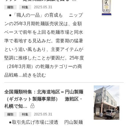
2025.05.31
麺類
特集
●「職人の一品」の育成も ニップ
ンの25年3月期乾麺販売状況は、金額
ベースで前年を上回る乾麺市場と同水
準で着地する見込みだ。需要期の猛暑
という追い風もあり、主要アイテムが
堅調に推移したことが要因だ。25年度
（26年3月期）の乾麺カテゴリーの商
品戦略…続きを読む
全国麺類特集：北海道地区＝円山製麺
（ギガネット製麺事業部） 激戦区・
札幌で知…
2025.05.31
麺類
特集
●取引先広げ市場に浸透 円山製麺