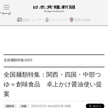
イページ
紙面ビューアー
クリッピング
最新の紙面
全国麺類特集2025
全国麺類特集：関西・四国・中部つ
ゆ＝創味食品 卓上かけ醤油使い提
案
2025.05.31 men2025号 99面
調味料
特集