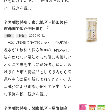
路を広げている。 長野県戸隠で挽
い…続きを読む
全国麺類特集：東北地区＝松田製粉
首都圏で販路開拓進む
2025.05.31
麺類
特集
●試食販売で魅力発信へ 小麦粉と
塩水が主原料の長さ9cmの白石温麺。
油を使わない製法からお腹にも優しい
とシニア層を中心に愛好者が多い。宮
城県白石市の特産品として県内から隣
県を中心に長年親しまれてきたが、人
口減少により市場が縮小する中、新た
な販路を模…続きを読む
全国麺類特集：関東地区＝星野物産