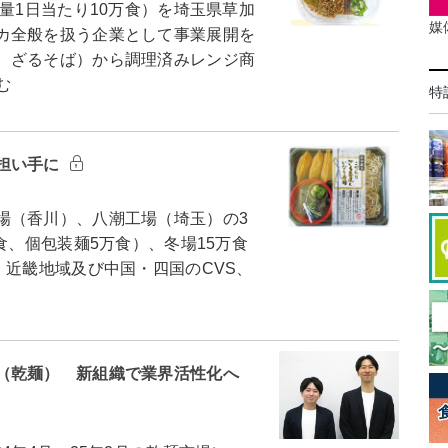
量1日当たり10万食）を埼玉県草加
媒
カ全般を扱う企業として事業展開を
、ざるそば）から調理済みレンジ商
む
特
担い手に
（香川）、八潮工場（埼玉）の3
食、個包装麺5万食）、冬場15万食
、近畿地域及び中国・四国のCVS、
（乾麺） 新組織で業界活性化へ