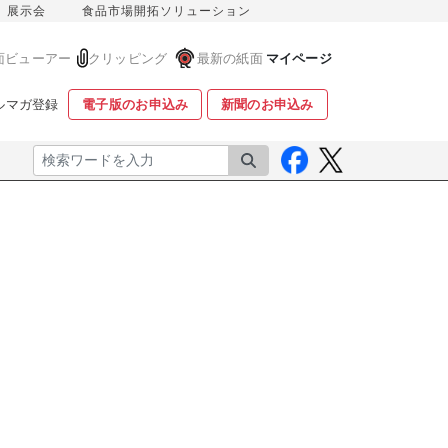
展示会
食品市場開拓ソリューション
面ビューアー
クリッピング
最新の紙面
マイページ
ルマガ登録
電子版のお申込み
新聞のお申込み
検索