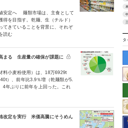
値安定へ 麺類市場は、主食として
獲得を目指す。乾麺、生（チルド）
ってきていることを背景に、それぞ
を読む
タ
高まる 生産量の確保が課題に
料小麦粉使用）は、18万6929t
40t）、前年比3.9％増（乾麺類が5.
り、4年ぶりに前年を上回った。これ
格改定を実行 米価高騰にそうめん