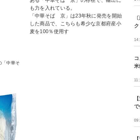
ある「中華そば 京」の存在で、輸出に
も力を入れている。
「中華そば 京」は23年秋に発売を開始
〔
した商品で、こちらも希少な京都府産小
ク
麦を100％使用す
14
コ
の「中華そ
米
11:
【
で
09
【