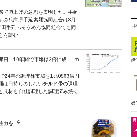
階で値上げの意思を表明した。手延
」の兵庫県手延素麺協同組合は3月
日
半田手延べそうめん協同組合でも同
きを読む
3億円 10年間で市場は2倍に成…
媒
24年の調理麺市場を1兆0863億円
理麺は日持ちのしないチルド帯の調理
と具材も自社調理した調理済み焼そ
媒
注力を