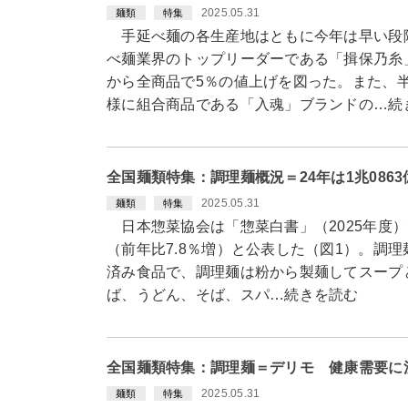
2025.05.31
麺類
特集
手延べ麺の各生産地はともに今年は早い段
べ麺業界のトップリーダーである「揖保乃糸
から全商品で5％の値上げを図った。また、
様に組合商品である「入魂」ブランドの…続
全国麺類特集：調理麺概況＝24年は1兆086
2025.05.31
麺類
特集
日本惣菜協会は「惣菜白書」（2025年度）で
（前年比7.8％増）と公表した（図1）。調
済み食品で、調理麺は粉から製麺してスープ
ば、うどん、そば、スパ…続きを読む
全国麺類特集：調理麺＝デリモ 健康需要に
2025.05.31
麺類
特集