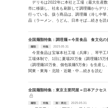
デリモは2022年に本社と工場（最大生産数
市に移築し、社名も刷新して調理麺からデリ
行っている。扱う商品は、調理麺（冷し中華
品（ラーメン、うどん、日本そば…続きを読
全国麺類特集：調理麺＝今里食品 食文化の
2025.05.31
麺類
特集
今里食品は宝塚本社工場（兵庫）、琴平工場
工場体制で、1日に夏場20万食（調理麺15万
（調理麺10万食、個包装麺5万食）を生産し
関東・東海・北陸・近畿・中…続きを読む
全国麺類特集：東京主要問屋＝日本アクセス
2025.05.31
麺類
特集
卸・商社