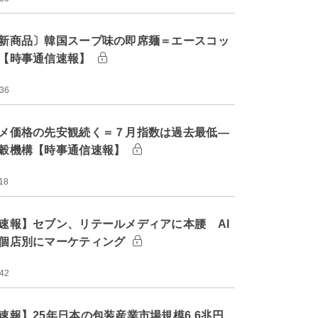
新商品〕韓国スープ味の即席麺＝エースコッ
【時事通信速報】
:36
メ価格の先安観続く＝７月指数は過去最低―
穀機構【時事通信速報】
18
速報】セブン、リテールメディアに本腰 AI
個店別にマーケティング
:42
速報】25年日本の包装産業市場規模6.6兆円