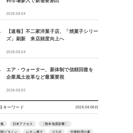
料市場参入で新需要創出
2026.08.04
.
【速報】不二家洋菓子店、「焼菓子シリー
ズ」刷新 来店頻度向上へ
2026.08.04
.
エア・ウォーター、新体制で信頼回復を
企業風土改革など最重要視
2026.08.05
目キーワード
2026.08.06付
特集
日本アクセス
〔熊本地震影響〕
理研ビタミン
レモン果汁
コラボ
中華料理の素