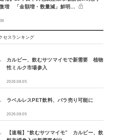
微増 「金額増・数量減」鮮明…
:36
クセスランキング
.
カルビー、飲むサツマイモで新需要 植物
性ミルク市場参入
2026.08.05
.
ラベルレスPET飲料、バラ売り可能に
2026.08.05
.
【速報】“飲むサツマイモ” カルビー、飲