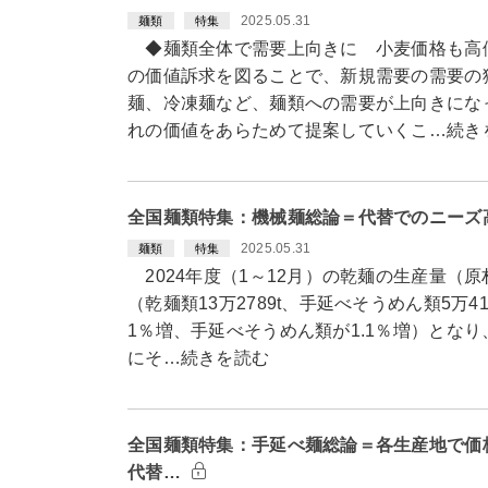
2025.05.31
麺類
特集
◆麺類全体で需要上向きに 小麦価格も高
の価値訴求を図ることで、新規需要の需要の
麺、冷凍麺など、麺類への需要が上向きにな
れの価値をあらためて提案していくこ…続き
全国麺類特集：機械麺総論＝代替でのニーズ
2025.05.31
麺類
特集
2024年度（1～12月）の乾麺の生産量（原材
（乾麺類13万2789t、手延べそうめん類5万41
1％増、手延べそうめん類が1.1％増）とな
にそ…続きを読む
全国麺類特集：手延べ麺総論＝各生産地で価
代替…