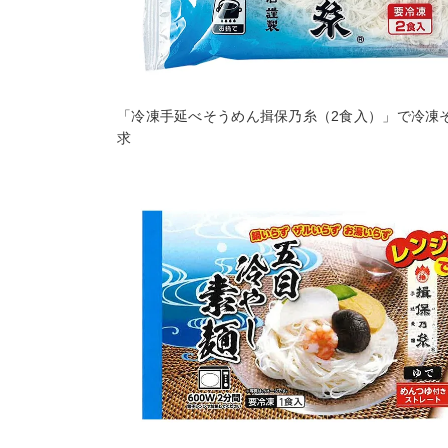
「冷凍手延べそうめん揖保乃糸（2食入）」で冷凍
求