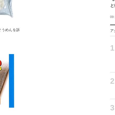
と
09
そうめんを訴
ア
1
2
3