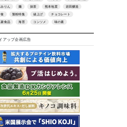
本みりん
麺
抹茶
熊本地震
岩田醸造
中食
製粉特集
値上げ
チョコレート
三菱食品
海苔
コンソメ
味の素
イアップ企画広告