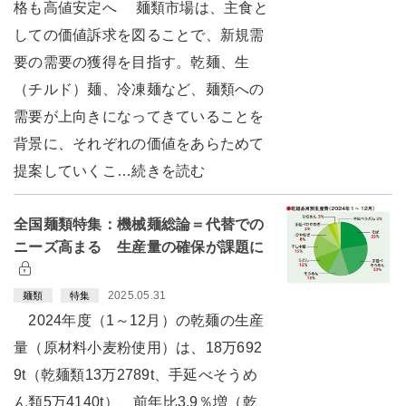
格も高値安定へ 麺類市場は、主食と
しての価値訴求を図ることで、新規需
要の需要の獲得を目指す。乾麺、生
（チルド）麺、冷凍麺など、麺類への
需要が上向きになってきていることを
背景に、それぞれの価値をあらためて
提案していくこ…続きを読む
全国麺類特集：機械麺総論＝代替での
ニーズ高まる 生産量の確保が課題に
2025.05.31
麺類
特集
2024年度（1～12月）の乾麺の生産
量（原材料小麦粉使用）は、18万692
9t（乾麺類13万2789t、手延べそうめ
ん類5万4140t）、前年比3.9％増（乾