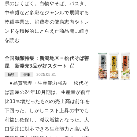
県のはくばく。白物やそば、パスタ、
中華麺など多彩なジャンルで展開する
乾麺事業は、消費者の健康志向やトレ
ンドを積極的にとらえた商品開…続き
を読む
全国麺類特集：新潟地区＝松代そば善
屋 新発売3品が好スタート
2025.05.31
麺類
特集
●品質管理・生産能力強み 松代そ
ば善屋の24年10月期は、生産量が前年
比33％増だったものの売上高は前年を
下回った。しかしコスト上昇の中でも
利益は確保し、減収増益となった。大
口受注に対応できる生産能力と高い品