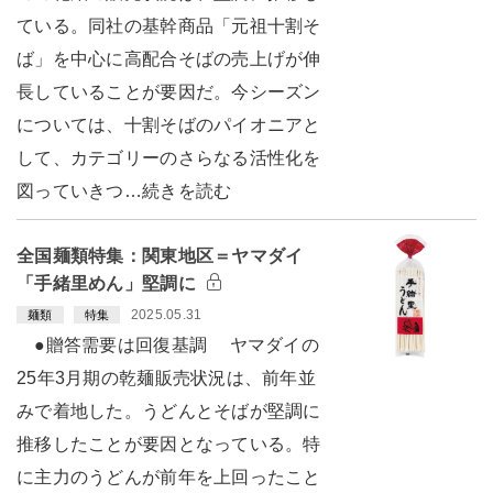
ている。同社の基幹商品「元祖十割そ
ば」を中心に高配合そばの売上げが伸
長していることが要因だ。今シーズン
については、十割そばのパイオニアと
して、カテゴリーのさらなる活性化を
図っていきつ…続きを読む
全国麺類特集：関東地区＝ヤマダイ
「手緒里めん」堅調に
2025.05.31
麺類
特集
●贈答需要は回復基調 ヤマダイの
25年3月期の乾麺販売状況は、前年並
みで着地した。うどんとそばが堅調に
推移したことが要因となっている。特
に主力のうどんが前年を上回ったこと