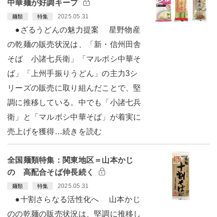
中華麺が好調キープ
2025.05.31
麺類
特集
●ざるうどんの魅力提案 星野物産
の乾麺の販売状況は、「新・信州田舎
そば 小諸七兵衛」「マルボシ中華そ
ば」「上州手振りうどん」の主力3シ
リーズの販売に取り組んだことで、堅
調に推移している。中でも「小諸七兵
衛」と「マルボシ中華そば」が着実に
売上げを獲得…続きを読む
全国麺類特集：関東地区＝山本かじ
の 高配合そば伸長続く
2025.05.31
麺類
特集
●十割さらなる活性化へ 山本かじ
のの乾麺の販売状況は、堅調に推移し