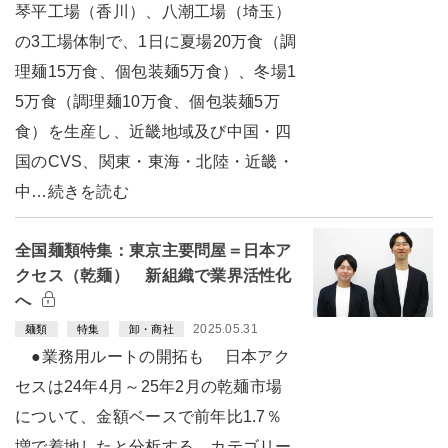
琴平工場（香川）、八潮工場（埼玉）
の3工場体制で、1日に夏場20万食（調
理麺15万食、個包装麺5万食）、冬場1
5万食（調理麺10万食、個包装麺5万
食）を生産し、近畿地域及び中国・四
国のCVS、関東・東海・北陸・近畿・
中…続きを読む
全国麺類特集：東京主要問屋＝日本ア
クセス（乾麺） 新組織で業界活性化
へ
2025.05.31
麺類
特集
卸・商社
●業務用ルートの開拓も 日本アク
セスは24年4月～25年2月の乾麺市場
について、金額ベースで前年比1.7％
増で着地したと分析する。カテゴリー