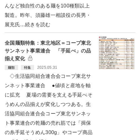
んなど独自性のある麺を100種類以上
製造。昨年、須藤雄一相談役の長男・
展充氏…続きを読む
全国麺類特集：東北地区＝コープ東北
サンネット事業連合 「手延べ」の品
揃え変化
2025.05.31
麺類
特集
◇生活協同組合連合会コープ東北サ
ンネット事業連合 ●値頃と産地を軸
に拡充 夏場の需要を支える手延べそ
うめんの品揃えが変化しつつある。生
活協同組合連合会コープ東北サンネッ
ト事業連合の乾麺の売れ筋では「揖保
の糸手延そうめん300g」やコープ商品