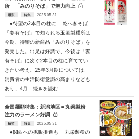
所 「みのりそば」で魅力向上
2025.05.31
麺類
特集
●待望の2本目の柱に 乾へぎそば
「妻有そば」で知られる玉垣製麺所は
今期、待望の新商品「みのりそば」を
発売した。出足は好調で、今後は「妻
有そば」に次ぐ2本目の柱に育ててい
きたい考え。25年3月期については、
消費者の生活防衛意識の高まりなども
あり、4月…続きを読む
全国麺類特集：新潟地区＝丸榮製粉
注力のラーメン好調
2025.05.31
麺類
特集
●関西への拡販推進も 丸栄製粉の