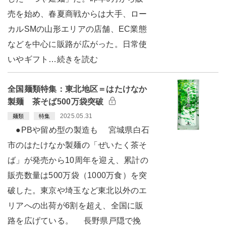
売を始め、春夏商戦からは大手、ロー
カルSMの山形エリアの店舗、EC業態
などを中心に販路が広がった。日常使
いやギフト…続きを読む
全国麺類特集：東北地区＝はたけなか
製麺 茶そば500万袋突破
2025.05.31
麺類
特集
●PBや留め型の製造も 宮城県白石
市のはたけなか製麺の「ぜいたく茶そ
ば」が発売から10周年を迎え、累計の
販売数量は500万袋（1000万食）を突
破した。東京や埼玉など東北以外のエ
リアへの出荷が6割を超え、全国に販
路を広げている。 長野県戸隠で挽