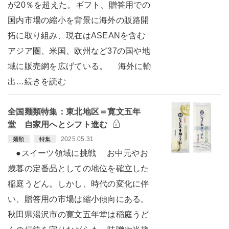
が20％を超えた。ギフト、贈答用での
国内市場の縮小を背景に海外の販路開
拓に取り組み、現在はASEANを含む
アジア圏、米国、欧州など37の国や地
域に販売網を広げている。 海外に輸
出…続きを読む
全国麺類特集：東北地区＝寛文五年
堂 自家用へとシフト進む
2025.05.31
麺類
特集
●スイーツ領域に挑戦 お中元やお
歳暮の定番品としての地位を確立した
稲庭うどん。しかし、時代の変化に伴
い、贈答用の市場は縮小傾向にある。
秋田県湯沢市の寛文五年堂は稲庭うど