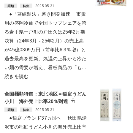
2025.05.31
麺類
特集
●「蒸練製法」磨き開発加速 市販
用の盛岡冷麺で全国トップシェアを誇
る岩手県一戸町の戸田久は25年2月期
決算（24年3月～25年2月）の売上高
が45億0309万円（前年比6.3％増）と
過去最高を更新。気温の上昇から冷た
い麺の需要が増え、看板商品の「も…
続きを読む
全国麺類特集：東北地区＝稲庭うどん
小川 海外売上比率20％到達
2025.05.31
麺類
特集
●稲庭ブランド37ヵ国へ 秋田県湯
沢市の稲庭うどん小川の海外売上比率