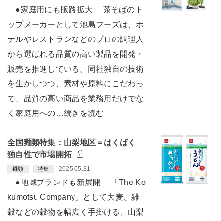
●家庭用にも販路拡大 茶そばのト
ップメーカーとして池島フーズは、ホ
テルやレストランなどのプロの調理人
から選ばれる品質の高い製品を開発・
販売を推進している。同社独自の技術
を生かしつつ、素材や原料にこだわっ
て、品質の高い商品を業務用だけでな
く家庭用への…続きを読む
全国麺類特集：山梨地区＝はくばく
独自性で市場開拓
2025.05.31
麺類
特集
●地域ブランドも新展開 「The Ko
kumotsu Company」として大麦、雑
穀などの穀物を幅広く手掛ける、山梨