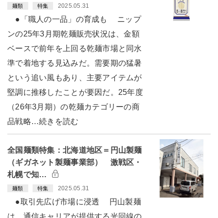
2025.05.31
麺類
特集
●「職人の一品」の育成も ニップ
ンの25年3月期乾麺販売状況は、金額
ベースで前年を上回る乾麺市場と同水
準で着地する見込みだ。需要期の猛暑
という追い風もあり、主要アイテムが
堅調に推移したことが要因だ。25年度
（26年3月期）の乾麺カテゴリーの商
品戦略…続きを読む
全国麺類特集：北海道地区＝円山製麺
（ギガネット製麺事業部） 激戦区・
札幌で知…
2025.05.31
麺類
特集
●取引先広げ市場に浸透 円山製麺
は、通信キャリアが提供する光回線の