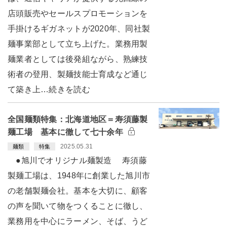
店頭販売やセールスプロモーションを
手掛けるギガネットが2020年、同社製
麺事業部として立ち上げた。業務用製
麺業者としては後発組ながら、熟練技
術者の登用、製麺技能士育成など通じ
て築き上…続きを読む
全国麺類特集：北海道地区＝寿須藤製
麺工場 基本に徹して七十余年
2025.05.31
麺類
特集
●旭川でオリジナル麺製造 寿須藤
製麺工場は、1948年に創業した旭川市
の老舗製麺会社。基本を大切に、顧客
の声を聞いて物をつくることに徹し、
業務用を中心にラーメン、そば、うど