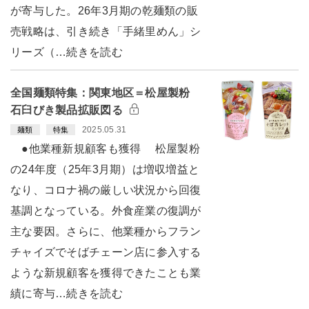
が寄与した。26年3月期の乾麺類の販
売戦略は、引き続き「手緒里めん」シ
リーズ（…続きを読む
全国麺類特集：関東地区＝松屋製粉
石臼びき製品拡販図る
2025.05.31
麺類
特集
●他業種新規顧客も獲得 松屋製粉
の24年度（25年3月期）は増収増益と
なり、コロナ禍の厳しい状況から回復
基調となっている。外食産業の復調が
主な要因。さらに、他業種からフラン
チャイズでそばチェーン店に参入する
ような新規顧客を獲得できたことも業
績に寄与…続きを読む