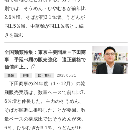
別では、そうめん・ひやむぎが前年比
2.6％増、そばが同3.1％増、うどんが
同1.5％減、中華麺が同11％増と…続
きを読む
全国麺類特集：東京主要問屋＝下田商
事 手延べ麺の販売強化 適正価格で
価値向上…
2025.05.31
麺類
特集
卸・商社
下田商事の24年度（1～12月）の乾
麺販売実績は、数量ベースで前年比7.
6％増と伸長した。主力のそうめん、
そばが順調に推移したことが要因。数
量ベースの構成比ではそうめんが36.
6％、ひやむぎが3.1％、うどんが16.