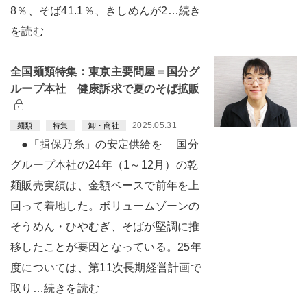
8％、そば41.1％、きしめんが2…続き
を読む
全国麺類特集：東京主要問屋＝国分グ
ループ本社 健康訴求で夏のそば拡販
2025.05.31
麺類
特集
卸・商社
●「揖保乃糸」の安定供給を 国分
グループ本社の24年（1～12月）の乾
麺販売実績は、金額ベースで前年を上
回って着地した。ボリュームゾーンの
そうめん・ひやむぎ、そばが堅調に推
移したことが要因となっている。25年
度については、第11次長期経営計画で
取り…続きを読む