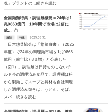
魂」ブランドの…続きを読む
全国麺類特集：調理麺概況＝24年は1
兆0863億円 10年間で市場は2倍に
成…
2025.05.31
麺類
特集
日本惣菜協会は「惣菜白書」（2025
年度）で24年の調理麺市場を1兆0863
億円（前年比7.8％増）と公表した
（図1）。調理麺は日持ちのしないチ
ルド帯の調理済み食品で、調理麺は粉
から製麺してスープと具材も自社調理
した調理済み焼そば、うどん、そば、
スパ…続きを読む
全国麺類特集：調理麺＝デリモ 健康