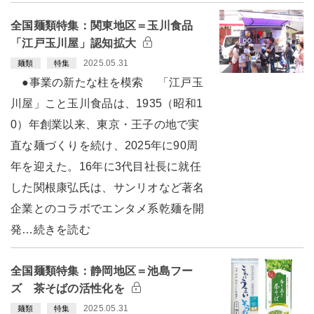
全国麺類特集：関東地区＝玉川食品
「江戸玉川屋」認知拡大
2025.05.31
麺類
特集
●事業の新たな柱を模索 「江戸玉
川屋」こと玉川食品は、1935（昭和1
0）年創業以来、東京・王子の地で実
直な麺づくりを続け、2025年に90周
年を迎えた。16年に3代目社長に就任
した関根康弘氏は、サンリオなど著名
企業とのコラボでエンタメ系乾麺を開
発…続きを読む
全国麺類特集：静岡地区＝池島フー
ズ 茶そばの活性化を
2025.05.31
麺類
特集