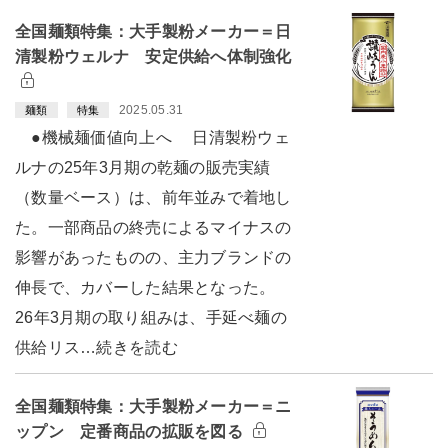
全国麺類特集：大手製粉メーカー＝日
清製粉ウェルナ 安定供給へ体制強化
2025.05.31
麺類
特集
●機械麺価値向上へ 日清製粉ウェ
ルナの25年3月期の乾麺の販売実績
（数量ベース）は、前年並みで着地し
た。一部商品の終売によるマイナスの
影響があったものの、主力ブランドの
伸長で、カバーした結果となった。
26年3月期の取り組みは、手延べ麺の
供給リス…続きを読む
全国麺類特集：大手製粉メーカー＝ニ
ップン 定番商品の拡販を図る