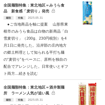
全国麺類特集：東北地区＝みうら食
品 新食感「麦切り」発売
2025.05.31
麺類
特集
●ご当地商品を軸に提案 山形県東
根市のみうら食品は白物の新商品「白
雪麦切り」（200g、230円税別）を4
月1日に発売した。沿岸部の庄内地方
の郷土料理として知られる平打ち麺
の“麦切り”をベースに、原料を独自の
配合でアレンジした。日常使いとギフ
ト両方…続きを読む
全国麺類特集：東北地区＝酒井製麺
所 ラーメン人気が追い風
2025.05.31
麺類
特集