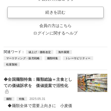
続きを読む
会員の方はこちら
ログインに関するヘルプ
関連ワード：
値上げ・価格改定
海外展開
マーケティング・販売戦略
麺類特集
トレーサビリティー
松屋製粉
◆全国麺類特集：麺類総論＝主食とし
ての価値訴求を 価値提案で活性化
2025.05.31
麺類
特集
◆麺類全体で需要上向きに 小麦価