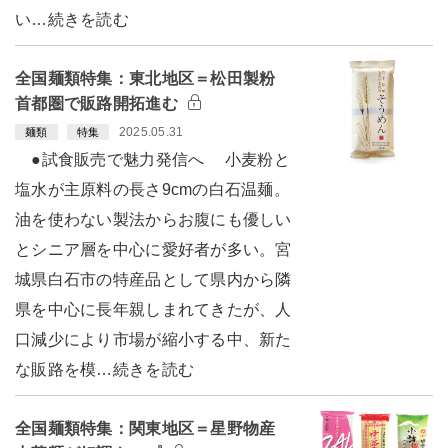
い…続きを読む
全国麺類特集：東北地区＝松田製粉
首都圏で販路開拓進む
2025.05.31
麺類
特集
●試食販売で魅力発信へ 小麦粉と
塩水が主原料の長さ9cmの白石温麺。
油を使わない製法からお腹にも優しい
とシニア層を中心に愛好者が多い。宮
城県白石市の特産品として県内から隣
県を中心に長年親しまれてきたが、人
口減少により市場が縮小する中、新た
な販路を模…続きを読む
全国麺類特集：関東地区＝星野物産