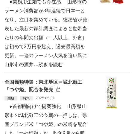
●業務用生麺でも存在感 山形市の
ラーメン消費額が3年連続で日本一と
なり、注目を集めている。総務省が発
表した最新の家計調査によると世帯当
たりの年間支出額（二人以上、外食）
は初めて2万円を超え、過去最高額を
更新。一連のラーメン人気を追い風に
山形市の酒井…続きを読む
全国麺類特集：東北地区＝城北麺工
「つや姫」配合を発売
2025.05.31
麺類
特集
●首都圏向けて提案強化 山形県山
形市の城北麺工の今期の一押しは、県
産ブランド米「つや姫」の米粉を配合
した「つや姫麺」だ。昨年9月から販