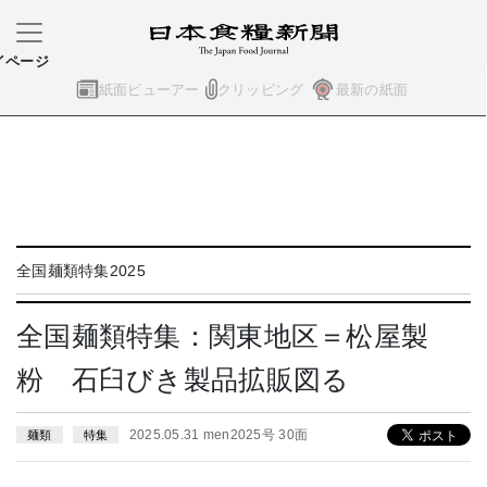
イページ
紙面ビューアー
クリッピング
最新の紙面
全国麺類特集2025
全国麺類特集：関東地区＝松屋製
粉 石臼びき製品拡販図る
2025.05.31 men2025号 30面
麺類
特集