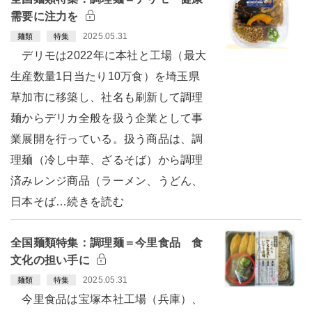
需要に注力を
2025.05.31
麺類
特集
デリモは2022年に本社と工場（最大
生産数量1日当たり10万食）を埼玉県
草加市に移築し、社名も刷新して調理
麺からデリカ全般を扱う企業として事
業展開を行っている。扱う商品は、調
理麺（冷し中華、ざるそば）から調理
済みレンジ商品（ラーメン、うどん、
日本そば…続きを読む
全国麺類特集：調理麺＝今里食品 食
文化の担い手に
2025.05.31
麺類
特集
今里食品は宝塚本社工場（兵庫）、