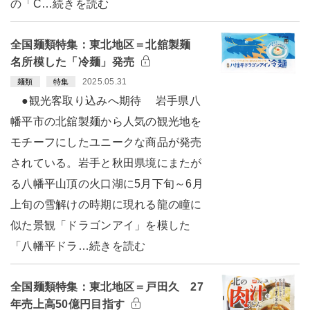
の「C…続きを読む
全国麺類特集：東北地区＝北舘製麺
名所模した「冷麺」発売
2025.05.31
麺類
特集
●観光客取り込みへ期待 岩手県八
幡平市の北舘製麺から人気の観光地を
モチーフにしたユニークな商品が発売
されている。岩手と秋田県境にまたが
る八幡平山頂の火口湖に5月下旬～6月
上旬の雪解けの時期に現れる龍の瞳に
似た景観「ドラゴンアイ」を模した
「八幡平ドラ…続きを読む
全国麺類特集：東北地区＝戸田久 27
年売上高50億円目指す