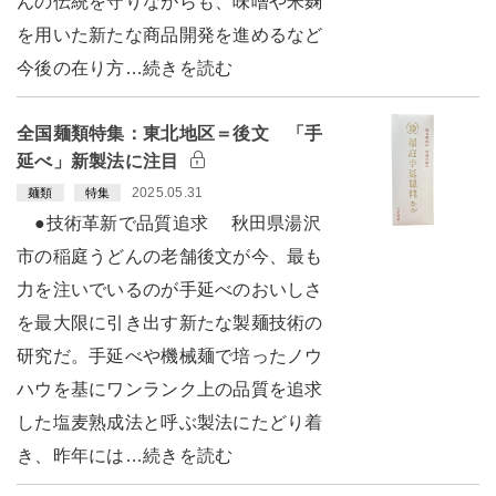
んの伝統を守りながらも、味噌や米麹
を用いた新たな商品開発を進めるなど
今後の在り方…続きを読む
全国麺類特集：東北地区＝後文 「手
延べ」新製法に注目
2025.05.31
麺類
特集
●技術革新で品質追求 秋田県湯沢
市の稲庭うどんの老舗後文が今、最も
力を注いでいるのが手延べのおいしさ
を最大限に引き出す新たな製麺技術の
研究だ。手延べや機械麺で培ったノウ
ハウを基にワンランク上の品質を追求
した塩麦熟成法と呼ぶ製法にたどり着
き、昨年には…続きを読む