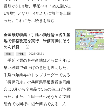
麺類が5.1％増、手延べそうめん類が1.
1％増）となり、4年ぶりに前年を上回
った。これにそ…続きを読む
全国麺類特集：手延べ麺総論＝各生産
地で価格改定を実行 米価高騰にそう
めん代替…
2025.05.31
麺類
特集
手延べ麺の各生産地はともに今年は
早い段階で値上げの意思を表明した。
手延べ麺業界のトップリーダーである
「揖保乃糸」の兵庫県手延素麺協同組
合は3月から全商品で5％の値上げを図
った。また、半田手延べそうめん協同
組合でも同様に組合商品である「入