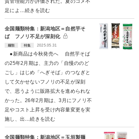
質管理能力が評価された。夏のコメ不
足によ…続きを読む
全国麺類特集：新潟地区＝自然芋そ
ば フノリ不足が深刻化
2025.05.31
麺類
特集
●新商品は今秋発売へ 自然芋そば
の25年2月期は、主力の「自慢ののど
ごし」はじめ「へぎそば」のつなぎと
して欠かせないフノリの不足が深刻
で、思うように販路拡大を進められな
かった。26年2月期は、3月にフノリ不
足やコスト上昇を受け内容量変更を実
施し、出…続きを読む
全国麺類特集：新潟地区＝玉垣製麺