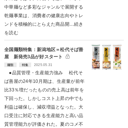
中華麺など多彩なジャンルで展開する
乾麺事業は、消費者の健康志向やトレ
ンドを積極的にとらえた商品開…続き
を読む
全国麺類特集：新潟地区＝松代そば善
屋 新発売3品が好スタート
2025.05.31
麺類
特集
●品質管理・生産能力強み 松代そ
ば善屋の24年10月期は、生産量が前年
比33％増だったものの売上高は前年を
下回った。しかしコスト上昇の中でも
利益は確保し、減収増益となった。大
口受注に対応できる生産能力と高い品
質管理能力が評価された。夏のコメ不