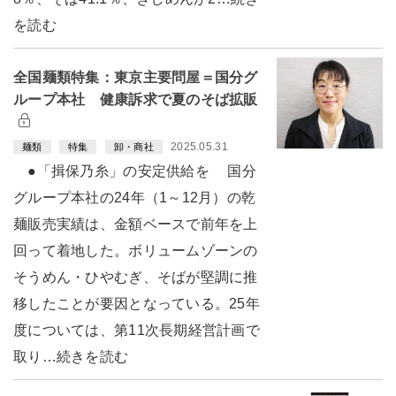
を読む
全国麺類特集：東京主要問屋＝国分グ
ループ本社 健康訴求で夏のそば拡販
2025.05.31
麺類
特集
卸・商社
●「揖保乃糸」の安定供給を 国分
グループ本社の24年（1～12月）の乾
麺販売実績は、金額ベースで前年を上
回って着地した。ボリュームゾーンの
そうめん・ひやむぎ、そばが堅調に推
移したことが要因となっている。25年
度については、第11次長期経営計画で
取り…続きを読む