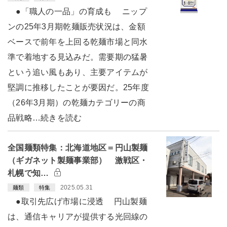
●「職人の一品」の育成も ニップ
ンの25年3月期乾麺販売状況は、金額
ベースで前年を上回る乾麺市場と同水
準で着地する見込みだ。需要期の猛暑
という追い風もあり、主要アイテムが
堅調に推移したことが要因だ。25年度
（26年3月期）の乾麺カテゴリーの商
品戦略…続きを読む
全国麺類特集：北海道地区＝円山製麺
（ギガネット製麺事業部） 激戦区・
札幌で知…
2025.05.31
麺類
特集
●取引先広げ市場に浸透 円山製麺
は、通信キャリアが提供する光回線の