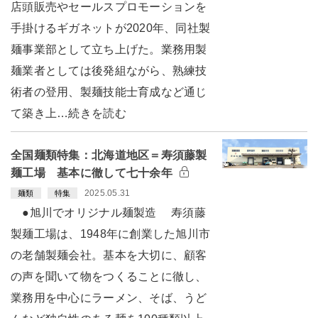
店頭販売やセールスプロモーションを
手掛けるギガネットが2020年、同社製
麺事業部として立ち上げた。業務用製
麺業者としては後発組ながら、熟練技
術者の登用、製麺技能士育成など通じ
て築き上…続きを読む
全国麺類特集：北海道地区＝寿須藤製
麺工場 基本に徹して七十余年
2025.05.31
麺類
特集
●旭川でオリジナル麺製造 寿須藤
製麺工場は、1948年に創業した旭川市
の老舗製麺会社。基本を大切に、顧客
の声を聞いて物をつくることに徹し、
業務用を中心にラーメン、そば、うど