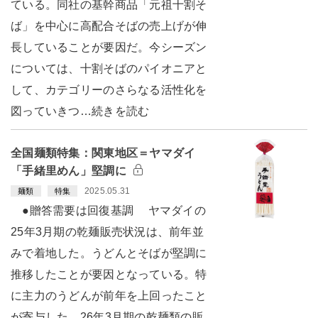
ている。同社の基幹商品「元祖十割そ
ば」を中心に高配合そばの売上げが伸
長していることが要因だ。今シーズン
については、十割そばのパイオニアと
して、カテゴリーのさらなる活性化を
図っていきつ…続きを読む
全国麺類特集：関東地区＝ヤマダイ
「手緒里めん」堅調に
2025.05.31
麺類
特集
●贈答需要は回復基調 ヤマダイの
25年3月期の乾麺販売状況は、前年並
みで着地した。うどんとそばが堅調に
推移したことが要因となっている。特
に主力のうどんが前年を上回ったこと
が寄与した。26年3月期の乾麺類の販