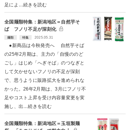
足によ…続きを読む
全国麺類特集：新潟地区＝自然芋そ
ば フノリ不足が深刻化
2025.05.31
麺類
特集
●新商品は今秋発売へ 自然芋そば
の25年2月期は、主力の「自慢ののど
ごし」はじめ「へぎそば」のつなぎと
して欠かせないフノリの不足が深刻
で、思うように販路拡大を進められな
かった。26年2月期は、3月にフノリ不
足やコスト上昇を受け内容量変更を実
施し、出…続きを読む
全国麺類特集：新潟地区＝玉垣製麺