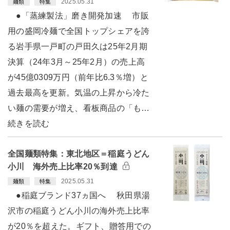
2025.05.31
麺類
特集
●「蒸練製法」磨き開発加速 市販
用の盛岡冷麺で全国トップシェアを誇
る岩手県一戸町の戸田久は25年2月期
決算（24年3月～25年2月）の売上高
が45億0309万円（前年比6.3％増）と
過去最高を更新。気温の上昇から冷た
い麺の需要が増え、看板商品の「も…
続きを読む
全国麺類特集：東北地区＝稲庭うどん
小川 海外売上比率20％到達
2025.05.31
麺類
特集
●稲庭ブランド37ヵ国へ 秋田県湯
沢市の稲庭うどん小川の海外売上比率
が20％を超えた。ギフト、贈答用での