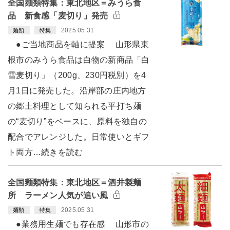
全国麺類特集：東北地区＝みうら食
品 新食感「麦切り」発売
2025.05.31
麺類
特集
●ご当地商品を軸に提案 山形県東
根市のみうら食品は白物の新商品「白
雪麦切り」（200g、230円税別）を4
月1日に発売した。沿岸部の庄内地方
の郷土料理として知られる平打ち麺
の“麦切り”をベースに、原料を独自の
配合でアレンジした。日常使いとギフ
ト両方…続きを読む
全国麺類特集：東北地区＝酒井製麺
所 ラーメン人気が追い風
2025.05.31
麺類
特集
●業務用生麺でも存在感 山形市の