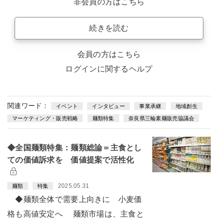
非会員の方はこちら
続きを読む
会員の方はこちら
ログインに関するヘルプ
関連ワード：
イベント
インタビュー
事業承継
地域創生
マーケティング・販売戦略
麺類特集
奈良県三輪素麺販売協議会
◆全国麺類特集：麺類総論＝主食とし
ての価値訴求を 価値提案で活性化
2025.05.31
麺類
特集
◆麺類全体で需要上向きに 小麦価
格も高値安定へ 麺類市場は、主食と