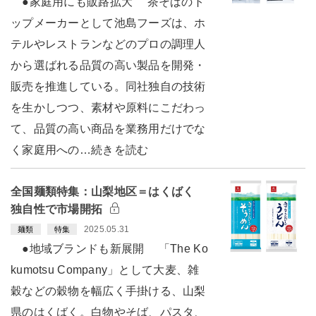
●家庭用にも販路拡大 茶そばのト
ップメーカーとして池島フーズは、ホ
テルやレストランなどのプロの調理人
から選ばれる品質の高い製品を開発・
販売を推進している。同社独自の技術
を生かしつつ、素材や原料にこだわっ
て、品質の高い商品を業務用だけでな
く家庭用への…続きを読む
全国麺類特集：山梨地区＝はくばく
独自性で市場開拓
2025.05.31
麺類
特集
●地域ブランドも新展開 「The Ko
kumotsu Company」として大麦、雑
穀などの穀物を幅広く手掛ける、山梨
県のはくばく。白物やそば、パスタ、