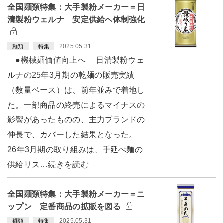
全国麺類特集：大手製粉メーカー＝日
清製粉ウェルナ 安定供給へ体制強化
2025.05.31
麺類
特集
●機械麺価値向上へ 日清製粉ウェ
ルナの25年3月期の乾麺の販売実績
（数量ベース）は、前年並みで着地し
た。一部商品の終売によるマイナスの
影響があったものの、主力ブランドの
伸長で、カバーした結果となった。
26年3月期の取り組みは、手延べ麺の
供給リス…続きを読む
全国麺類特集：大手製粉メーカー＝ニ
ップン 定番商品の拡販を図る
2025.05.31
麺類
特集