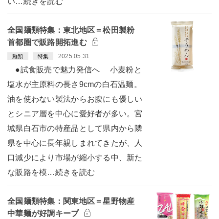
い…続きを読む
全国麺類特集：東北地区＝松田製粉
首都圏で販路開拓進む
2025.05.31
麺類
特集
●試食販売で魅力発信へ 小麦粉と
塩水が主原料の長さ9cmの白石温麺。
油を使わない製法からお腹にも優しい
とシニア層を中心に愛好者が多い。宮
城県白石市の特産品として県内から隣
県を中心に長年親しまれてきたが、人
口減少により市場が縮小する中、新た
な販路を模…続きを読む
全国麺類特集：関東地区＝星野物産
中華麺が好調キープ