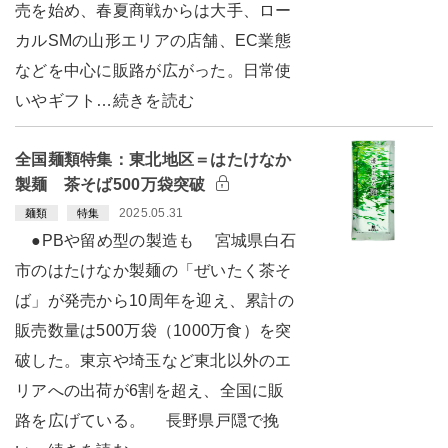
売を始め、春夏商戦からは大手、ロー
カルSMの山形エリアの店舗、EC業態
などを中心に販路が広がった。日常使
いやギフト…続きを読む
全国麺類特集：東北地区＝はたけなか
製麺 茶そば500万袋突破
2025.05.31
麺類
特集
●PBや留め型の製造も 宮城県白石
市のはたけなか製麺の「ぜいたく茶そ
ば」が発売から10周年を迎え、累計の
販売数量は500万袋（1000万食）を突
破した。東京や埼玉など東北以外のエ
リアへの出荷が6割を超え、全国に販
路を広げている。 長野県戸隠で挽