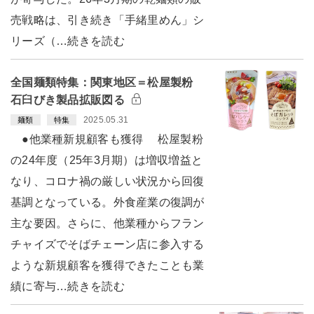
売戦略は、引き続き「手緒里めん」シ
リーズ（…続きを読む
全国麺類特集：関東地区＝松屋製粉
石臼びき製品拡販図る
2025.05.31
麺類
特集
●他業種新規顧客も獲得 松屋製粉
の24年度（25年3月期）は増収増益と
なり、コロナ禍の厳しい状況から回復
基調となっている。外食産業の復調が
主な要因。さらに、他業種からフラン
チャイズでそばチェーン店に参入する
ような新規顧客を獲得できたことも業
績に寄与…続きを読む