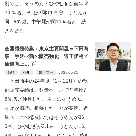
別では、そうめん・ひやむぎが前年比
2.6％増、そばが同3.1％増、うどんが
同1.5％減、中華麺が同11％増と…続
きを読む
全国麺類特集：東京主要問屋＝下田商
事 手延べ麺の販売強化 適正価格で
価値向上…
2025.05.31
麺類
特集
卸・商社
下田商事の24年度（1～12月）の乾
麺販売実績は、数量ベースで前年比7.
6％増と伸長した。主力のそうめん、
そばが順調に推移したことが要因。数
量ベースの構成比ではそうめんが36.
6％、ひやむぎが3.1％、うどんが16.
8％、そば41.1％、きしめんが2…続き