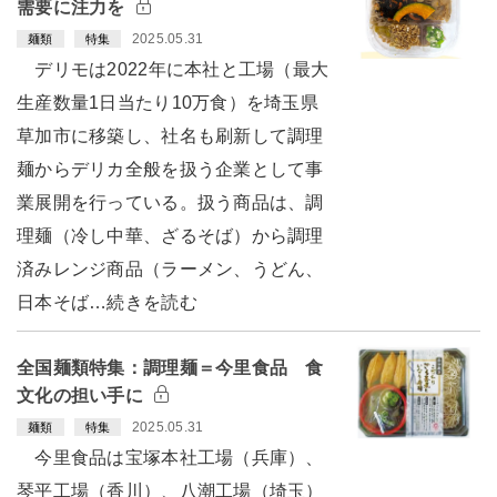
需要に注力を
2025.05.31
麺類
特集
デリモは2022年に本社と工場（最大
生産数量1日当たり10万食）を埼玉県
草加市に移築し、社名も刷新して調理
麺からデリカ全般を扱う企業として事
業展開を行っている。扱う商品は、調
理麺（冷し中華、ざるそば）から調理
済みレンジ商品（ラーメン、うどん、
日本そば…続きを読む
全国麺類特集：調理麺＝今里食品 食
文化の担い手に
2025.05.31
麺類
特集
今里食品は宝塚本社工場（兵庫）、
琴平工場（香川）、八潮工場（埼玉）