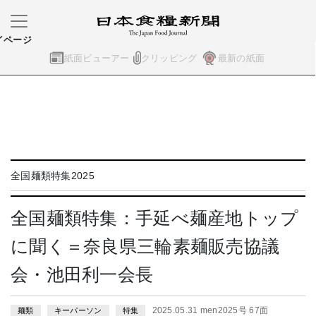
イページ
紙面ビューアー
クリッピング
最新の紙面
全国麺類特集2025
全国麺類特集：手延べ麺産地トップ
に聞く＝奈良県三輪素麺販売協議
会・池田利一会長
2025.05.31 men2025号 67面
麺類
キーパーソン
特集