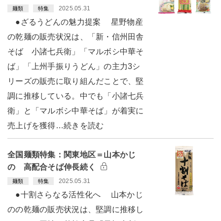
2025.05.31
麺類
特集
●ざるうどんの魅力提案 星野物産
の乾麺の販売状況は、「新・信州田舎
そば 小諸七兵衛」「マルボシ中華そ
ば」「上州手振りうどん」の主力3シ
リーズの販売に取り組んだことで、堅
調に推移している。中でも「小諸七兵
衛」と「マルボシ中華そば」が着実に
売上げを獲得…続きを読む
全国麺類特集：関東地区＝山本かじ
の 高配合そば伸長続く
2025.05.31
麺類
特集
●十割さらなる活性化へ 山本かじ
のの乾麺の販売状況は、堅調に推移し