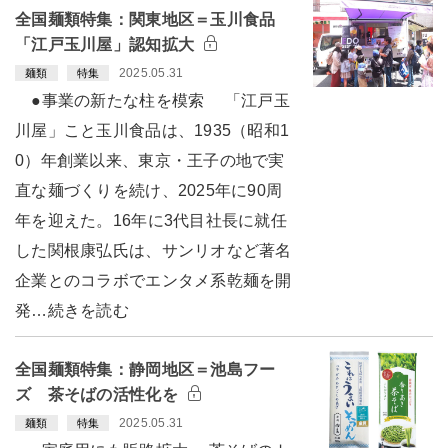
全国麺類特集：関東地区＝玉川食品
「江戸玉川屋」認知拡大
2025.05.31
麺類
特集
●事業の新たな柱を模索 「江戸玉
川屋」こと玉川食品は、1935（昭和1
0）年創業以来、東京・王子の地で実
直な麺づくりを続け、2025年に90周
年を迎えた。16年に3代目社長に就任
した関根康弘氏は、サンリオなど著名
企業とのコラボでエンタメ系乾麺を開
発…続きを読む
全国麺類特集：静岡地区＝池島フー
ズ 茶そばの活性化を
2025.05.31
麺類
特集