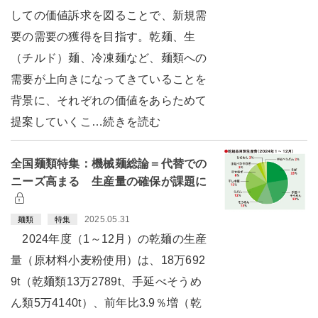
しての価値訴求を図ることで、新規需
要の需要の獲得を目指す。乾麺、生
（チルド）麺、冷凍麺など、麺類への
需要が上向きになってきていることを
背景に、それぞれの価値をあらためて
提案していくこ…続きを読む
全国麺類特集：機械麺総論＝代替での
ニーズ高まる 生産量の確保が課題に
2025.05.31
麺類
特集
2024年度（1～12月）の乾麺の生産
量（原材料小麦粉使用）は、18万692
9t（乾麺類13万2789t、手延べそうめ
ん類5万4140t）、前年比3.9％増（乾