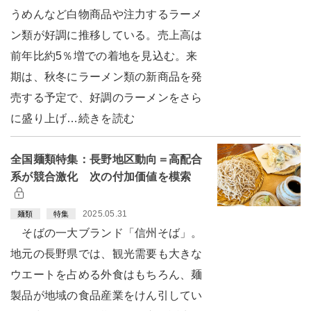
うめんなど白物商品や注力するラーメ
ン類が好調に推移している。売上高は
前年比約5％増での着地を見込む。来
期は、秋冬にラーメン類の新商品を発
売する予定で、好調のラーメンをさら
に盛り上げ…続きを読む
全国麺類特集：長野地区動向＝高配合
系が競合激化 次の付加価値を模索
2025.05.31
麺類
特集
そばの一大ブランド「信州そば」。
地元の長野県では、観光需要も大きな
ウエートを占める外食はもちろん、麺
製品が地域の食品産業をけん引してい