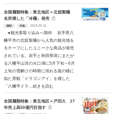
全国麺類特集：東北地区＝北舘製麺
名所模した「冷麺」発売
2025.05.31
麺類
特集
●観光客取り込みへ期待 岩手県八
幡平市の北舘製麺から人気の観光地を
モチーフにしたユニークな商品が発売
されている。岩手と秋田県境にまたが
る八幡平山頂の火口湖に5月下旬～6月
上旬の雪解けの時期に現れる龍の瞳に
似た景観「ドラゴンアイ」を模した
「八幡平ドラ…続きを読む
全国麺類特集：東北地区＝戸田久 27
年売上高50億円目指す