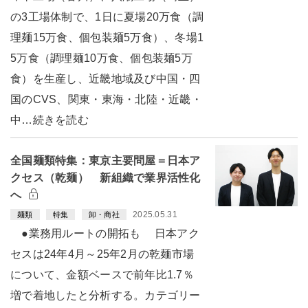
の3工場体制で、1日に夏場20万食（調
理麺15万食、個包装麺5万食）、冬場1
5万食（調理麺10万食、個包装麺5万
食）を生産し、近畿地域及び中国・四
国のCVS、関東・東海・北陸・近畿・
中…続きを読む
全国麺類特集：東京主要問屋＝日本ア
クセス（乾麺） 新組織で業界活性化
へ
2025.05.31
麺類
特集
卸・商社
●業務用ルートの開拓も 日本アク
セスは24年4月～25年2月の乾麺市場
について、金額ベースで前年比1.7％
増で着地したと分析する。カテゴリー