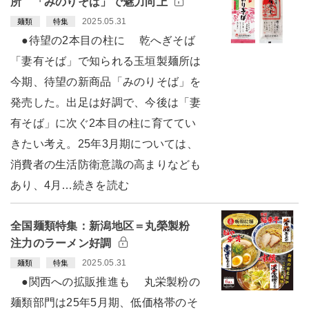
所 「みのりそば」で魅力向上
2025.05.31
麺類
特集
●待望の2本目の柱に 乾へぎそば
「妻有そば」で知られる玉垣製麺所は
今期、待望の新商品「みのりそば」を
発売した。出足は好調で、今後は「妻
有そば」に次ぐ2本目の柱に育ててい
きたい考え。25年3月期については、
消費者の生活防衛意識の高まりなども
あり、4月…続きを読む
全国麺類特集：新潟地区＝丸榮製粉
注力のラーメン好調
2025.05.31
麺類
特集
●関西への拡販推進も 丸栄製粉の
麺類部門は25年5月期、低価格帯のそ