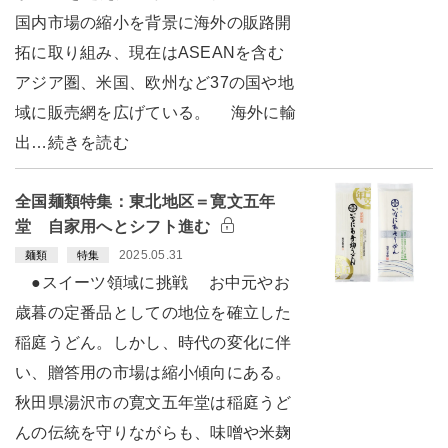
国内市場の縮小を背景に海外の販路開
拓に取り組み、現在はASEANを含む
アジア圏、米国、欧州など37の国や地
域に販売網を広げている。 海外に輸
出…続きを読む
全国麺類特集：東北地区＝寛文五年
堂 自家用へとシフト進む
2025.05.31
麺類
特集
●スイーツ領域に挑戦 お中元やお
歳暮の定番品としての地位を確立した
稲庭うどん。しかし、時代の変化に伴
い、贈答用の市場は縮小傾向にある。
秋田県湯沢市の寛文五年堂は稲庭うど
んの伝統を守りながらも、味噌や米麹