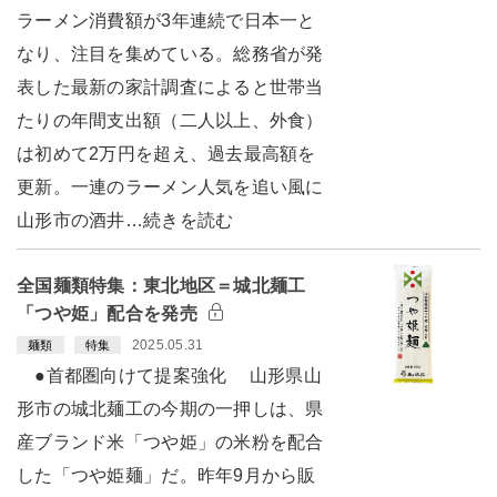
ラーメン消費額が3年連続で日本一と
なり、注目を集めている。総務省が発
表した最新の家計調査によると世帯当
たりの年間支出額（二人以上、外食）
は初めて2万円を超え、過去最高額を
更新。一連のラーメン人気を追い風に
山形市の酒井…続きを読む
全国麺類特集：東北地区＝城北麺工
「つや姫」配合を発売
2025.05.31
麺類
特集
●首都圏向けて提案強化 山形県山
形市の城北麺工の今期の一押しは、県
産ブランド米「つや姫」の米粉を配合
した「つや姫麺」だ。昨年9月から販