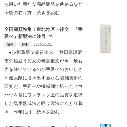
を用いた新たな商品開発を進めるなど
今後の在り方…続きを読む
全国麺類特集：東北地区＝後文 「手
延べ」新製法に注目
2025.05.31
麺類
特集
●技術革新で品質追求 秋田県湯沢
市の稲庭うどんの老舗後文が今、最も
力を注いでいるのが手延べのおいしさ
を最大限に引き出す新たな製麺技術の
研究だ。手延べや機械麺で培ったノウ
ハウを基にワンランク上の品質を追求
した塩麦熟成法と呼ぶ製法にたどり着
き、昨年には…続きを読む