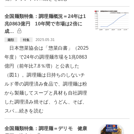
全国麺類特集：調理麺概況＝24年は1
兆0863億円 10年間で市場は2倍に
成…
2025.05.31
麺類
特集
日本惣菜協会は「惣菜白書」（2025
年度）で24年の調理麺市場を1兆0863
億円（前年比7.8％増）と公表した
（図1）。調理麺は日持ちのしないチ
ルド帯の調理済み食品で、調理麺は粉
から製麺してスープと具材も自社調理
した調理済み焼そば、うどん、そば、
スパ…続きを読む
全国麺類特集：調理麺＝デリモ 健康