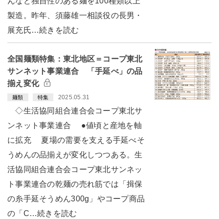
んなど独自性のある麺を100種類以上
製造。昨年、須藤雄一相談役の長男・
展充氏…続きを読む
全国麺類特集：東北地区＝コープ東北
サンネット事業連合 「手延べ」の品
揃え変化
2025.05.31
麺類
特集
◇生活協同組合連合会コープ東北サ
ンネット事業連合 ●値頃と産地を軸
に拡充 夏場の需要を支える手延べそ
うめんの品揃えが変化しつつある。生
活協同組合連合会コープ東北サンネッ
ト事業連合の乾麺の売れ筋では「揖保
の糸手延そうめん300g」やコープ商品
の「C…続きを読む