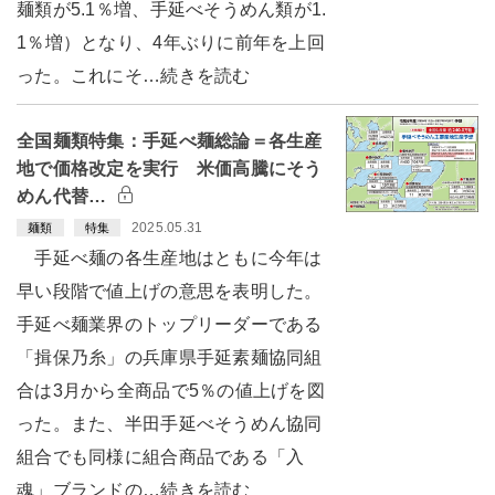
麺類が5.1％増、手延べそうめん類が1.
1％増）となり、4年ぶりに前年を上回
った。これにそ…続きを読む
全国麺類特集：手延べ麺総論＝各生産
地で価格改定を実行 米価高騰にそう
めん代替…
2025.05.31
麺類
特集
手延べ麺の各生産地はともに今年は
早い段階で値上げの意思を表明した。
手延べ麺業界のトップリーダーである
「揖保乃糸」の兵庫県手延素麺協同組
合は3月から全商品で5％の値上げを図
った。また、半田手延べそうめん協同
組合でも同様に組合商品である「入
魂」ブランドの…続きを読む