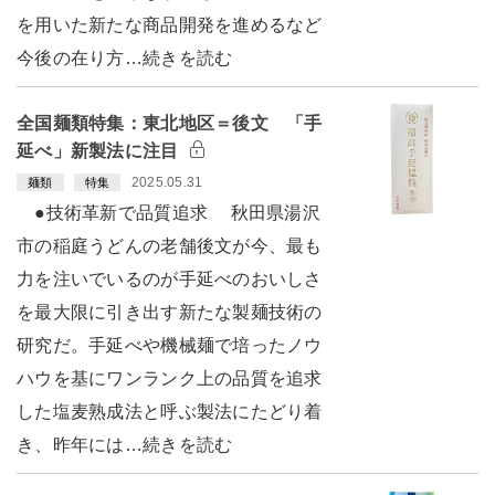
を用いた新たな商品開発を進めるなど
今後の在り方…続きを読む
全国麺類特集：東北地区＝後文 「手
延べ」新製法に注目
2025.05.31
麺類
特集
●技術革新で品質追求 秋田県湯沢
市の稲庭うどんの老舗後文が今、最も
力を注いでいるのが手延べのおいしさ
を最大限に引き出す新たな製麺技術の
研究だ。手延べや機械麺で培ったノウ
ハウを基にワンランク上の品質を追求
した塩麦熟成法と呼ぶ製法にたどり着
き、昨年には…続きを読む