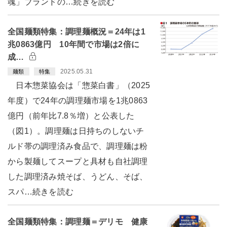
魂」ブランドの…続きを読む
全国麺類特集：調理麺概況＝24年は1
兆0863億円 10年間で市場は2倍に
成…
2025.05.31
麺類
特集
日本惣菜協会は「惣菜白書」（2025
年度）で24年の調理麺市場を1兆0863
億円（前年比7.8％増）と公表した
（図1）。調理麺は日持ちのしないチ
ルド帯の調理済み食品で、調理麺は粉
から製麺してスープと具材も自社調理
した調理済み焼そば、うどん、そば、
スパ…続きを読む
全国麺類特集：調理麺＝デリモ 健康