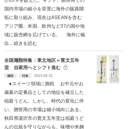
が20％を超えた。ギフト、贈答用での
国内市場の縮小を背景に海外の販路開
拓に取り組み、現在はASEANを含む
アジア圏、米国、欧州など37の国や地
域に販売網を広げている。 海外に輸
出…続きを読む
全国麺類特集：東北地区＝寛文五年
堂 自家用へとシフト進む
2025.05.31
麺類
特集
●スイーツ領域に挑戦 お中元やお
歳暮の定番品としての地位を確立した
稲庭うどん。しかし、時代の変化に伴
い、贈答用の市場は縮小傾向にある。
秋田県湯沢市の寛文五年堂は稲庭うど
んの伝統を守りながらも、味噌や米麹