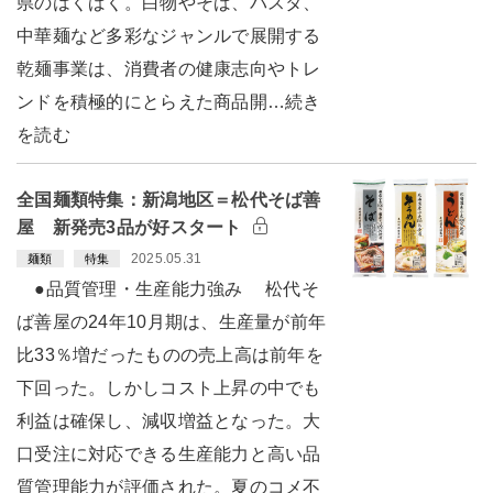
県のはくばく。白物やそば、パスタ、
中華麺など多彩なジャンルで展開する
乾麺事業は、消費者の健康志向やトレ
ンドを積極的にとらえた商品開…続き
を読む
全国麺類特集：新潟地区＝松代そば善
屋 新発売3品が好スタート
2025.05.31
麺類
特集
●品質管理・生産能力強み 松代そ
ば善屋の24年10月期は、生産量が前年
比33％増だったものの売上高は前年を
下回った。しかしコスト上昇の中でも
利益は確保し、減収増益となった。大
口受注に対応できる生産能力と高い品
質管理能力が評価された。夏のコメ不