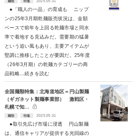
2025.05.31
麺類
特集
●「職人の一品」の育成も ニップ
ンの25年3月期乾麺販売状況は、金額
ベースで前年を上回る乾麺市場と同水
準で着地する見込みだ。需要期の猛暑
という追い風もあり、主要アイテムが
堅調に推移したことが要因だ。25年度
（26年3月期）の乾麺カテゴリーの商
品戦略…続きを読む
全国麺類特集：北海道地区＝円山製麺
（ギガネット製麺事業部） 激戦区・
札幌で知…
2025.05.31
麺類
特集
●取引先広げ市場に浸透 円山製麺
は、通信キャリアが提供する光回線の