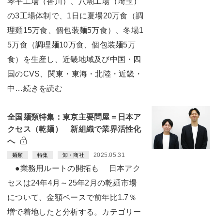
琴平工場（香川）、八潮工場（埼玉）
の3工場体制で、1日に夏場20万食（調
理麺15万食、個包装麺5万食）、冬場1
5万食（調理麺10万食、個包装麺5万
食）を生産し、近畿地域及び中国・四
国のCVS、関東・東海・北陸・近畿・
中…続きを読む
全国麺類特集：東京主要問屋＝日本ア
クセス（乾麺） 新組織で業界活性化
へ
2025.05.31
麺類
特集
卸・商社
●業務用ルートの開拓も 日本アク
セスは24年4月～25年2月の乾麺市場
について、金額ベースで前年比1.7％
増で着地したと分析する。カテゴリー