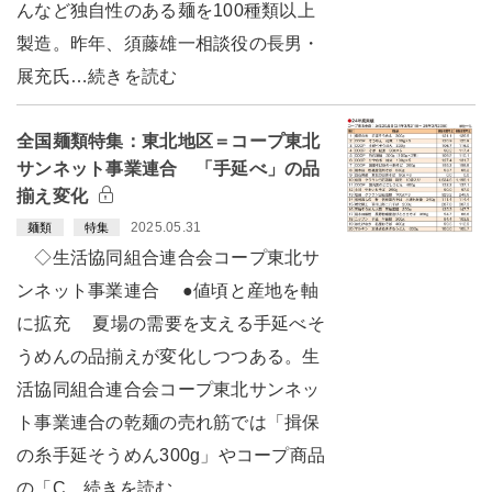
んなど独自性のある麺を100種類以上
製造。昨年、須藤雄一相談役の長男・
展充氏…続きを読む
全国麺類特集：東北地区＝コープ東北
サンネット事業連合 「手延べ」の品
揃え変化
2025.05.31
麺類
特集
◇生活協同組合連合会コープ東北サ
ンネット事業連合 ●値頃と産地を軸
に拡充 夏場の需要を支える手延べそ
うめんの品揃えが変化しつつある。生
活協同組合連合会コープ東北サンネッ
ト事業連合の乾麺の売れ筋では「揖保
の糸手延そうめん300g」やコープ商品
の「C…続きを読む