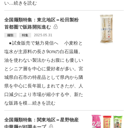
い…続きを読む
全国麺類特集：東北地区＝松田製粉
首都圏で販路開拓進む
2025.05.31
麺類
特集
●試食販売で魅力発信へ 小麦粉と
塩水が主原料の長さ9cmの白石温麺。
油を使わない製法からお腹にも優しい
とシニア層を中心に愛好者が多い。宮
城県白石市の特産品として県内から隣
県を中心に長年親しまれてきたが、人
口減少により市場が縮小する中、新た
な販路を模…続きを読む
全国麺類特集：関東地区＝星野物産
中華麺が好調キープ