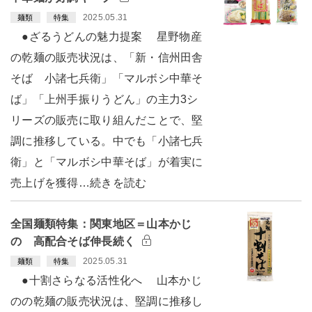
2025.05.31
麺類
特集
●ざるうどんの魅力提案 星野物産
の乾麺の販売状況は、「新・信州田舎
そば 小諸七兵衛」「マルボシ中華そ
ば」「上州手振りうどん」の主力3シ
リーズの販売に取り組んだことで、堅
調に推移している。中でも「小諸七兵
衛」と「マルボシ中華そば」が着実に
売上げを獲得…続きを読む
全国麺類特集：関東地区＝山本かじ
の 高配合そば伸長続く
2025.05.31
麺類
特集
●十割さらなる活性化へ 山本かじ
のの乾麺の販売状況は、堅調に推移し