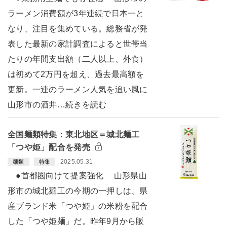
ラーメン消費額が3年連続で日本一と
なり、注目を集めている。総務省が発
表した最新の家計調査によると世帯当
たりの年間支出額（二人以上、外食）
は初めて2万円を超え、過去最高額を
更新。一連のラーメン人気を追い風に
山形市の酒井…続きを読む
全国麺類特集：東北地区＝城北麺工
「つや姫」配合を発売
2025.05.31
麺類
特集
●首都圏向けて提案強化 山形県山
形市の城北麺工の今期の一押しは、県
産ブランド米「つや姫」の米粉を配合
した「つや姫麺」だ。昨年9月から販