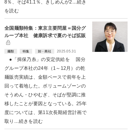
8％、そば41.1％、きしめんが2…続き
を読む
全国麺類特集：東京主要問屋＝国分グ
ループ本社 健康訴求で夏のそば拡販
2025.05.31
麺類
特集
卸・商社
●「揖保乃糸」の安定供給を 国分
グループ本社の24年（1～12月）の乾
麺販売実績は、金額ベースで前年を上
回って着地した。ボリュームゾーンの
そうめん・ひやむぎ、そばが堅調に推
移したことが要因となっている。25年
度については、第11次長期経営計画で
取り…続きを読む