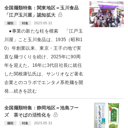
全国麺類特集：関東地区＝玉川食品
「江戸玉川屋」認知拡大
2025.05.31
麺類
特集
●事業の新たな柱を模索 「江戸玉
川屋」こと玉川食品は、1935（昭和1
0）年創業以来、東京・王子の地で実
直な麺づくりを続け、2025年に90周
年を迎えた。16年に3代目社長に就任
した関根康弘氏は、サンリオなど著名
企業とのコラボでエンタメ系乾麺を開
発…続きを読む
全国麺類特集：静岡地区＝池島フー
ズ 茶そばの活性化を
2025.05.31
麺類
特集