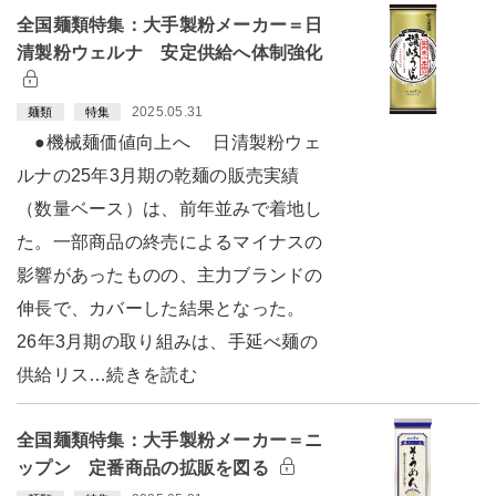
全国麺類特集：大手製粉メーカー＝日
清製粉ウェルナ 安定供給へ体制強化
2025.05.31
麺類
特集
●機械麺価値向上へ 日清製粉ウェ
ルナの25年3月期の乾麺の販売実績
（数量ベース）は、前年並みで着地し
た。一部商品の終売によるマイナスの
影響があったものの、主力ブランドの
伸長で、カバーした結果となった。
26年3月期の取り組みは、手延べ麺の
供給リス…続きを読む
全国麺類特集：大手製粉メーカー＝ニ
ップン 定番商品の拡販を図る