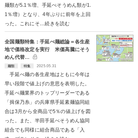
麺類が5.1％増、手延べそうめん類が1.
1％増）となり、4年ぶりに前年を上回
った。これにそ…続きを読む
全国麺類特集：手延べ麺総論＝各生産
地で価格改定を実行 米価高騰にそう
めん代替…
2025.05.31
麺類
特集
手延べ麺の各生産地はともに今年は
早い段階で値上げの意思を表明した。
手延べ麺業界のトップリーダーである
「揖保乃糸」の兵庫県手延素麺協同組
合は3月から全商品で5％の値上げを図
った。また、半田手延べそうめん協同
組合でも同様に組合商品である「入