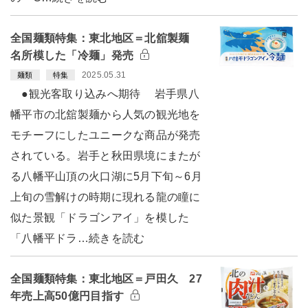
全国麺類特集：東北地区＝北舘製麺
名所模した「冷麺」発売
2025.05.31
麺類
特集
●観光客取り込みへ期待 岩手県八
幡平市の北舘製麺から人気の観光地を
モチーフにしたユニークな商品が発売
されている。岩手と秋田県境にまたが
る八幡平山頂の火口湖に5月下旬～6月
上旬の雪解けの時期に現れる龍の瞳に
似た景観「ドラゴンアイ」を模した
「八幡平ドラ…続きを読む
全国麺類特集：東北地区＝戸田久 27
年売上高50億円目指す