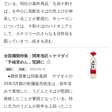
ている。同社の基幹商品「元祖十割そ
ば」を中心に高配合そばの売上げが伸
長していることが要因だ。今シーズン
については、十割そばのパイオニアと
して、カテゴリーのさらなる活性化を
図っていきつ…続きを読む
全国麺類特集：関東地区＝ヤマダイ
「手緒里めん」堅調に
2025.05.31
麺類
特集
●贈答需要は回復基調 ヤマダイの
25年3月期の乾麺販売状況は、前年並
みで着地した。うどんとそばが堅調に
推移したことが要因となっている。特
に主力のうどんが前年を上回ったこと