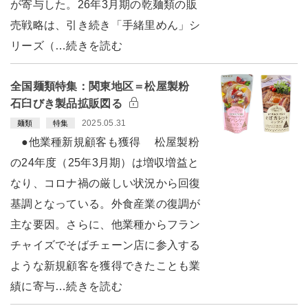
が寄与した。26年3月期の乾麺類の販
売戦略は、引き続き「手緒里めん」シ
リーズ（…続きを読む
全国麺類特集：関東地区＝松屋製粉
石臼びき製品拡販図る
2025.05.31
麺類
特集
●他業種新規顧客も獲得 松屋製粉
の24年度（25年3月期）は増収増益と
なり、コロナ禍の厳しい状況から回復
基調となっている。外食産業の復調が
主な要因。さらに、他業種からフラン
チャイズでそばチェーン店に参入する
ような新規顧客を獲得できたことも業
績に寄与…続きを読む