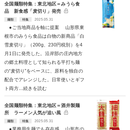
全国麺類特集：東北地区＝みうら食
品 新食感「麦切り」発売
2025.05.31
麺類
特集
●ご当地商品を軸に提案 山形県東
根市のみうら食品は白物の新商品「白
雪麦切り」（200g、230円税別）を4
月1日に発売した。沿岸部の庄内地方
の郷土料理として知られる平打ち麺
の“麦切り”をベースに、原料を独自の
配合でアレンジした。日常使いとギフ
ト両方…続きを読む
全国麺類特集：東北地区＝酒井製麺
所 ラーメン人気が追い風
2025.05.31
麺類
特集
●業務用生麺でも存在感 山形市の