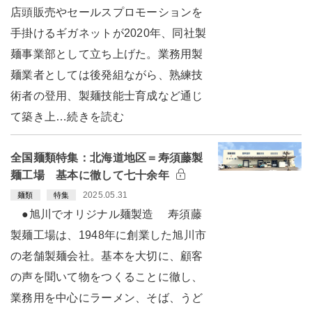
店頭販売やセールスプロモーションを
手掛けるギガネットが2020年、同社製
麺事業部として立ち上げた。業務用製
麺業者としては後発組ながら、熟練技
術者の登用、製麺技能士育成など通じ
て築き上…続きを読む
全国麺類特集：北海道地区＝寿須藤製
麺工場 基本に徹して七十余年
2025.05.31
麺類
特集
●旭川でオリジナル麺製造 寿須藤
製麺工場は、1948年に創業した旭川市
の老舗製麺会社。基本を大切に、顧客
の声を聞いて物をつくることに徹し、
業務用を中心にラーメン、そば、うど