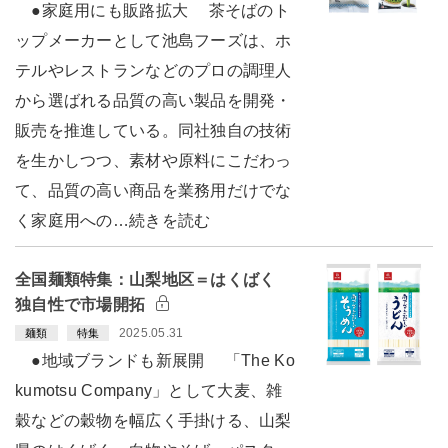
●家庭用にも販路拡大 茶そばのト
ップメーカーとして池島フーズは、ホ
テルやレストランなどのプロの調理人
から選ばれる品質の高い製品を開発・
販売を推進している。同社独自の技術
を生かしつつ、素材や原料にこだわっ
て、品質の高い商品を業務用だけでな
く家庭用への…続きを読む
全国麺類特集：山梨地区＝はくばく
独自性で市場開拓
2025.05.31
麺類
特集
●地域ブランドも新展開 「The Ko
kumotsu Company」として大麦、雑
穀などの穀物を幅広く手掛ける、山梨