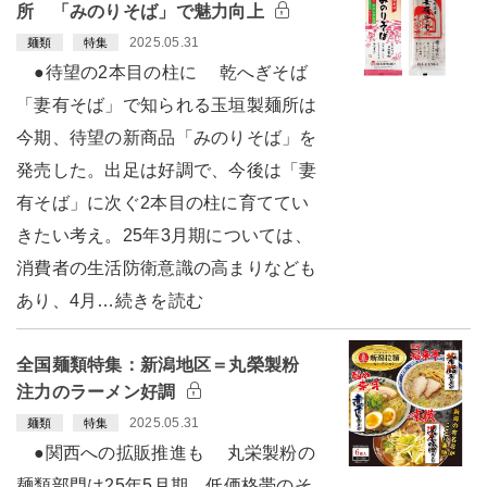
所 「みのりそば」で魅力向上
2025.05.31
麺類
特集
●待望の2本目の柱に 乾へぎそば
「妻有そば」で知られる玉垣製麺所は
今期、待望の新商品「みのりそば」を
発売した。出足は好調で、今後は「妻
有そば」に次ぐ2本目の柱に育ててい
きたい考え。25年3月期については、
消費者の生活防衛意識の高まりなども
あり、4月…続きを読む
全国麺類特集：新潟地区＝丸榮製粉
注力のラーメン好調
2025.05.31
麺類
特集
●関西への拡販推進も 丸栄製粉の
麺類部門は25年5月期、低価格帯のそ