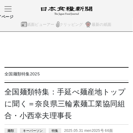
イページ
紙面ビューアー
クリッピング
最新の紙面
全国麺類特集2025
全国麺類特集：手延べ麺産地トップ
に聞く＝奈良県三輪素麺工業協同組
合・小西幸夫理事長
2025.05.31 men2025号 66面
麺類
キーパーソン
特集