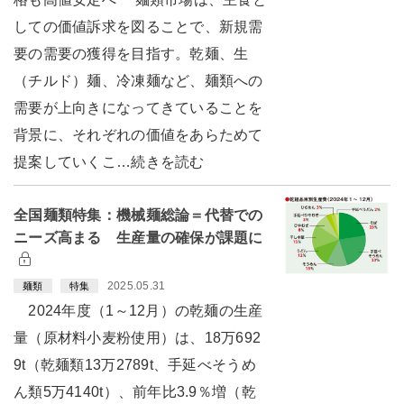
しての価値訴求を図ることで、新規需
要の需要の獲得を目指す。乾麺、生
（チルド）麺、冷凍麺など、麺類への
需要が上向きになってきていることを
背景に、それぞれの価値をあらためて
提案していくこ…続きを読む
全国麺類特集：機械麺総論＝代替での
ニーズ高まる 生産量の確保が課題に
2025.05.31
麺類
特集
2024年度（1～12月）の乾麺の生産
量（原材料小麦粉使用）は、18万692
9t（乾麺類13万2789t、手延べそうめ
ん類5万4140t）、前年比3.9％増（乾