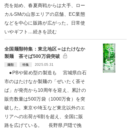
売を始め、春夏商戦からは大手、ロー
カルSMの山形エリアの店舗、EC業態
などを中心に販路が広がった。日常使
いやギフト…続きを読む
全国麺類特集：東北地区＝はたけなか
製麺 茶そば500万袋突破
2025.05.31
麺類
特集
●PBや留め型の製造も 宮城県白石
市のはたけなか製麺の「ぜいたく茶そ
ば」が発売から10周年を迎え、累計の
販売数量は500万袋（1000万食）を突
破した。東京や埼玉など東北以外のエ
リアへの出荷が6割を超え、全国に販
路を広げている。 長野県戸隠で挽