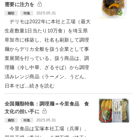
需要に注力を
2025.05.31
麺類
特集
デリモは2022年に本社と工場（最大
生産数量1日当たり10万食）を埼玉県
草加市に移築し、社名も刷新して調理
麺からデリカ全般を扱う企業として事
業展開を行っている。扱う商品は、調
理麺（冷し中華、ざるそば）から調理
済みレンジ商品（ラーメン、うどん、
日本そば…続きを読む
全国麺類特集：調理麺＝今里食品 食
文化の担い手に
2025.05.31
麺類
特集
今里食品は宝塚本社工場（兵庫）、