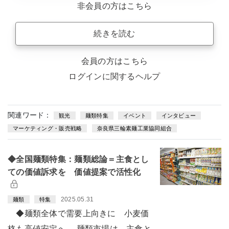
非会員の方はこちら
続きを読む
会員の方はこちら
ログインに関するヘルプ
関連ワード：
観光
麺類特集
イベント
インタビュー
マーケティング・販売戦略
奈良県三輪素麺工業協同組合
◆全国麺類特集：麺類総論＝主食とし
ての価値訴求を 価値提案で活性化
2025.05.31
麺類
特集
◆麺類全体で需要上向きに 小麦価
格も高値安定へ 麺類市場は、主食と