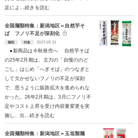
足によ…続きを読む
全国麺類特集：新潟地区＝自然芋そ
ば フノリ不足が深刻化
2025.05.31
麺類
特集
●新商品は今秋発売へ 自然芋そば
の25年2月期は、主力の「自慢ののど
ごし」はじめ「へぎそば」のつなぎと
して欠かせないフノリの不足が深刻
で、思うように販路拡大を進められな
かった。26年2月期は、3月にフノリ不
足やコスト上昇を受け内容量変更を実
施し、出…続きを読む
全国麺類特集：新潟地区＝玉垣製麺