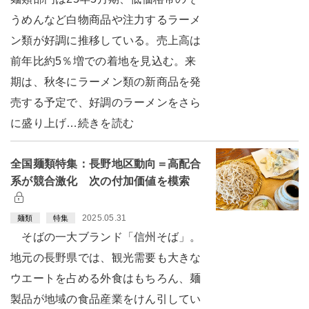
うめんなど白物商品や注力するラーメ
ン類が好調に推移している。売上高は
前年比約5％増での着地を見込む。来
期は、秋冬にラーメン類の新商品を発
売する予定で、好調のラーメンをさら
に盛り上げ…続きを読む
全国麺類特集：長野地区動向＝高配合
系が競合激化 次の付加価値を模索
2025.05.31
麺類
特集
そばの一大ブランド「信州そば」。
地元の長野県では、観光需要も大きな
ウエートを占める外食はもちろん、麺
製品が地域の食品産業をけん引してい