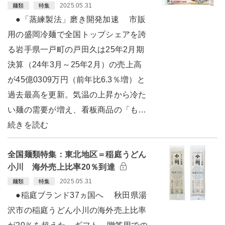
2025.05.31
麺類
特集
●「蒸練製法」磨き開発加速 市販
用の盛岡冷麺で全国トップシェアを誇
る岩手県一戸町の戸田久は25年2月期
決算（24年3月～25年2月）の売上高
が45億0309万円（前年比6.3％増）と
過去最高を更新。気温の上昇から冷た
い麺の需要が増え、看板商品の「も…
続きを読む
全国麺類特集：東北地区＝稲庭うどん
小川 海外売上比率20％到達
2025.05.31
麺類
特集
●稲庭ブランド37ヵ国へ 秋田県湯
沢市の稲庭うどん小川の海外売上比率