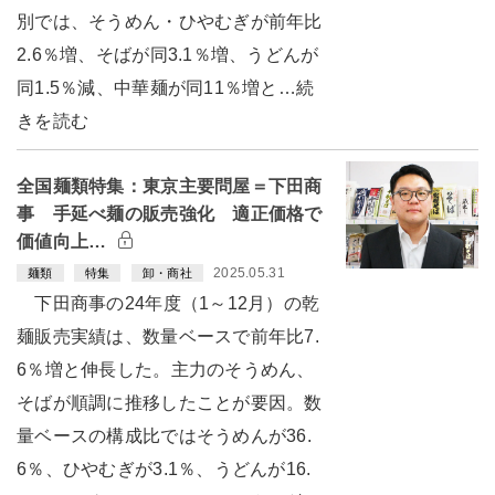
別では、そうめん・ひやむぎが前年比
2.6％増、そばが同3.1％増、うどんが
同1.5％減、中華麺が同11％増と…続
きを読む
全国麺類特集：東京主要問屋＝下田商
事 手延べ麺の販売強化 適正価格で
価値向上…
2025.05.31
麺類
特集
卸・商社
下田商事の24年度（1～12月）の乾
麺販売実績は、数量ベースで前年比7.
6％増と伸長した。主力のそうめん、
そばが順調に推移したことが要因。数
量ベースの構成比ではそうめんが36.
6％、ひやむぎが3.1％、うどんが16.