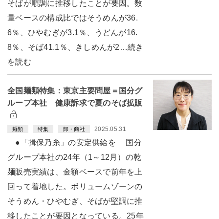
そばが順調に推移したことが要因。数
量ベースの構成比ではそうめんが36.
6％、ひやむぎが3.1％、うどんが16.
8％、そば41.1％、きしめんが2…続き
を読む
全国麺類特集：東京主要問屋＝国分グ
ループ本社 健康訴求で夏のそば拡販
2025.05.31
麺類
特集
卸・商社
●「揖保乃糸」の安定供給を 国分
グループ本社の24年（1～12月）の乾
麺販売実績は、金額ベースで前年を上
回って着地した。ボリュームゾーンの
そうめん・ひやむぎ、そばが堅調に推
移したことが要因となっている。25年