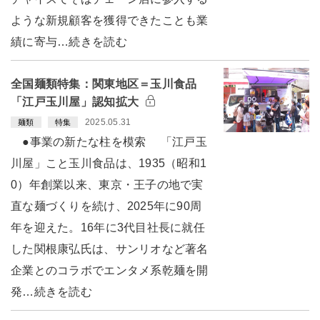
ような新規顧客を獲得できたことも業
績に寄与…続きを読む
全国麺類特集：関東地区＝玉川食品
「江戸玉川屋」認知拡大
2025.05.31
麺類
特集
●事業の新たな柱を模索 「江戸玉
川屋」こと玉川食品は、1935（昭和1
0）年創業以来、東京・王子の地で実
直な麺づくりを続け、2025年に90周
年を迎えた。16年に3代目社長に就任
した関根康弘氏は、サンリオなど著名
企業とのコラボでエンタメ系乾麺を開
発…続きを読む