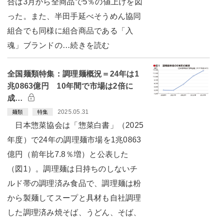
合は3月から全商品で5％の値上げを図
った。また、半田手延べそうめん協同
組合でも同様に組合商品である「入
魂」ブランドの…続きを読む
全国麺類特集：調理麺概況＝24年は1
兆0863億円 10年間で市場は2倍に
成…
2025.05.31
麺類
特集
日本惣菜協会は「惣菜白書」（2025
年度）で24年の調理麺市場を1兆0863
億円（前年比7.8％増）と公表した
（図1）。調理麺は日持ちのしないチ
ルド帯の調理済み食品で、調理麺は粉
から製麺してスープと具材も自社調理
した調理済み焼そば、うどん、そば、