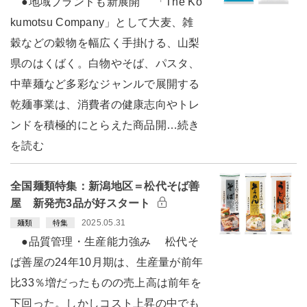
●地域ブランドも新展開 「The Ko
kumotsu Company」として大麦、雑
穀などの穀物を幅広く手掛ける、山梨
県のはくばく。白物やそば、パスタ、
中華麺など多彩なジャンルで展開する
乾麺事業は、消費者の健康志向やトレ
ンドを積極的にとらえた商品開…続き
を読む
全国麺類特集：新潟地区＝松代そば善
屋 新発売3品が好スタート
2025.05.31
麺類
特集
●品質管理・生産能力強み 松代そ
ば善屋の24年10月期は、生産量が前年
比33％増だったものの売上高は前年を
下回った。しかしコスト上昇の中でも