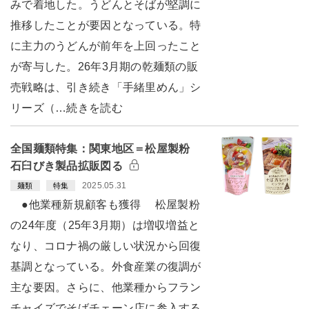
みで着地した。うどんとそばが堅調に
推移したことが要因となっている。特
に主力のうどんが前年を上回ったこと
が寄与した。26年3月期の乾麺類の販
売戦略は、引き続き「手緒里めん」シ
リーズ（…続きを読む
全国麺類特集：関東地区＝松屋製粉
石臼びき製品拡販図る
2025.05.31
麺類
特集
●他業種新規顧客も獲得 松屋製粉
の24年度（25年3月期）は増収増益と
なり、コロナ禍の厳しい状況から回復
基調となっている。外食産業の復調が
主な要因。さらに、他業種からフラン
チャイズでそばチェーン店に参入する