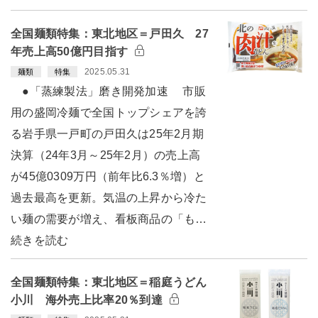
全国麺類特集：東北地区＝戸田久 27
年売上高50億円目指す
2025.05.31
麺類
特集
●「蒸練製法」磨き開発加速 市販
用の盛岡冷麺で全国トップシェアを誇
る岩手県一戸町の戸田久は25年2月期
決算（24年3月～25年2月）の売上高
が45億0309万円（前年比6.3％増）と
過去最高を更新。気温の上昇から冷た
い麺の需要が増え、看板商品の「も…
続きを読む
全国麺類特集：東北地区＝稲庭うどん
小川 海外売上比率20％到達