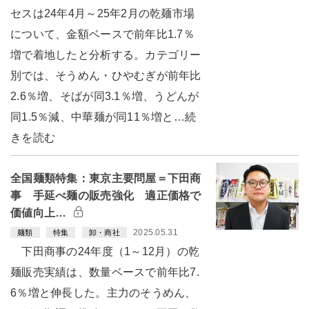
セスは24年4月～25年2月の乾麺市場
について、金額ベースで前年比1.7％
増で着地したと分析する。カテゴリー
別では、そうめん・ひやむぎが前年比
2.6％増、そばが同3.1％増、うどんが
同1.5％減、中華麺が同11％増と…続
きを読む
全国麺類特集：東京主要問屋＝下田商
事 手延べ麺の販売強化 適正価格で
価値向上…
2025.05.31
麺類
特集
卸・商社
下田商事の24年度（1～12月）の乾
麺販売実績は、数量ベースで前年比7.
6％増と伸長した。主力のそうめん、