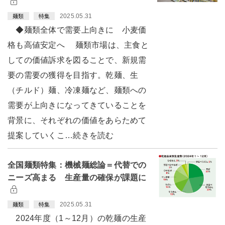
2025.05.31
麺類
特集
◆麺類全体で需要上向きに 小麦価
格も高値安定へ 麺類市場は、主食と
しての価値訴求を図ることで、新規需
要の需要の獲得を目指す。乾麺、生
（チルド）麺、冷凍麺など、麺類への
需要が上向きになってきていることを
背景に、それぞれの価値をあらためて
提案していくこ…続きを読む
全国麺類特集：機械麺総論＝代替での
ニーズ高まる 生産量の確保が課題に
2025.05.31
麺類
特集
2024年度（1～12月）の乾麺の生産