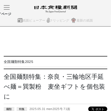
イページ
紙面ビューアー
クリッピング
最新の紙面
全国麺類特集2025
全国麺類特集：奈良・三輪地区手延
べ麺＝巽製粉 麦坐ギフトを個包装
に
2025.05.31 men2025号 71面
麺類
特集