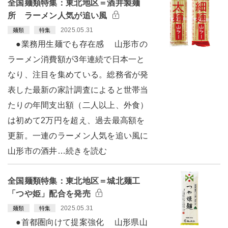
全国麺類特集：東北地区＝酒井製麺
所 ラーメン人気が追い風
2025.05.31
麺類
特集
●業務用生麺でも存在感 山形市の
ラーメン消費額が3年連続で日本一と
なり、注目を集めている。総務省が発
表した最新の家計調査によると世帯当
たりの年間支出額（二人以上、外食）
は初めて2万円を超え、過去最高額を
更新。一連のラーメン人気を追い風に
山形市の酒井…続きを読む
全国麺類特集：東北地区＝城北麺工
「つや姫」配合を発売
2025.05.31
麺類
特集
●首都圏向けて提案強化 山形県山