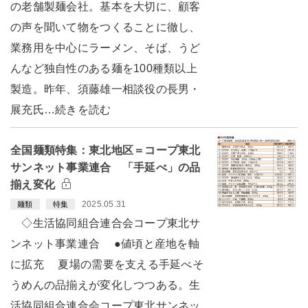
の老舗製麺会社。基本を大切に、顧客
の声を聞いて物をつくることに徹し、
業務用を中心にラーメン、そば、うど
んなど独自性のある麺を100種類以上
製造。昨年、須藤雄一相談役の長男・
展充氏…続きを読む
全国麺類特集：東北地区＝コープ東北
サンネット事業連合 「手延べ」の品
揃え変化
2025.05.31
麺類
特集
◇生活協同組合連合会コープ東北サ
ンネット事業連合 ●値頃と産地を軸
に拡充 夏場の需要を支える手延べそ
うめんの品揃えが変化しつつある。生
活協同組合連合会コープ東北サンネッ