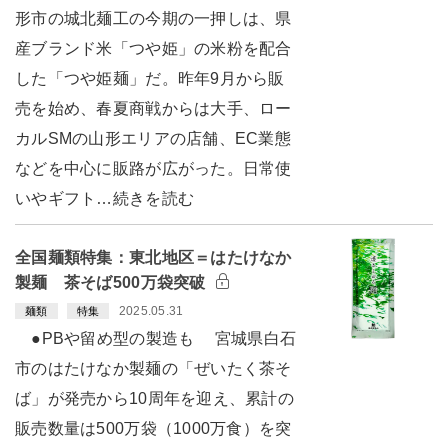
形市の城北麺工の今期の一押しは、県
産ブランド米「つや姫」の米粉を配合
した「つや姫麺」だ。昨年9月から販
売を始め、春夏商戦からは大手、ロー
カルSMの山形エリアの店舗、EC業態
などを中心に販路が広がった。日常使
いやギフト…続きを読む
全国麺類特集：東北地区＝はたけなか
製麺 茶そば500万袋突破
2025.05.31
麺類
特集
●PBや留め型の製造も 宮城県白石
市のはたけなか製麺の「ぜいたく茶そ
ば」が発売から10周年を迎え、累計の
販売数量は500万袋（1000万食）を突