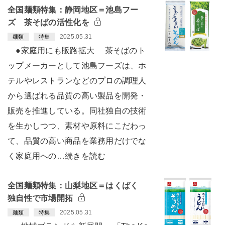
全国麺類特集：静岡地区＝池島フー
ズ 茶そばの活性化を
2025.05.31
麺類
特集
●家庭用にも販路拡大 茶そばのト
ップメーカーとして池島フーズは、ホ
テルやレストランなどのプロの調理人
から選ばれる品質の高い製品を開発・
販売を推進している。同社独自の技術
を生かしつつ、素材や原料にこだわっ
て、品質の高い商品を業務用だけでな
く家庭用への…続きを読む
全国麺類特集：山梨地区＝はくばく
独自性で市場開拓
2025.05.31
麺類
特集