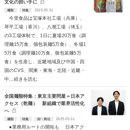
文化の担い手に
2025.05.31
麺類
特集
今里食品は宝塚本社工場（兵庫）、
琴平工場（香川）、八潮工場（埼玉）
の3工場体制で、1日に夏場20万食（調
理麺15万食、個包装麺5万食）、冬場1
5万食（調理麺10万食、個包装麺5万
食）を生産し、近畿地域及び中国・四
国のCVS、関東・東海・北陸・近畿・
中…続きを読む
全国麺類特集：東京主要問屋＝日本ア
クセス（乾麺） 新組織で業界活性化
へ
2025.05.31
麺類
特集
卸・商社
●業務用ルートの開拓も 日本アク