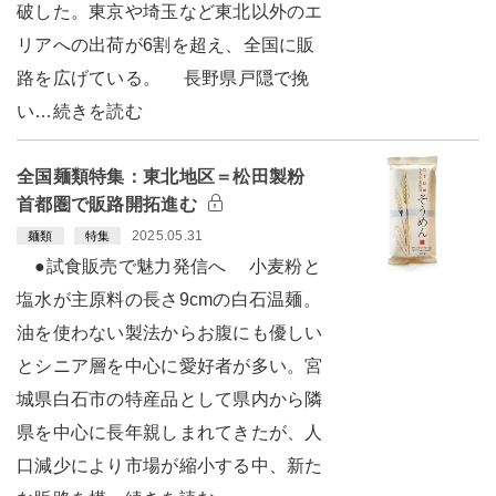
破した。東京や埼玉など東北以外のエ
リアへの出荷が6割を超え、全国に販
路を広げている。 長野県戸隠で挽
い…続きを読む
全国麺類特集：東北地区＝松田製粉
首都圏で販路開拓進む
2025.05.31
麺類
特集
●試食販売で魅力発信へ 小麦粉と
塩水が主原料の長さ9cmの白石温麺。
油を使わない製法からお腹にも優しい
とシニア層を中心に愛好者が多い。宮
城県白石市の特産品として県内から隣
県を中心に長年親しまれてきたが、人
口減少により市場が縮小する中、新た