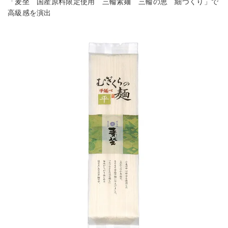
「麦坐 国産原料限定使用 三輪素麺 三輪の恵 細づくり」で
高級感を演出