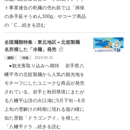
ト事業連合の乾麺の売れ筋では「揖保
の糸手延そうめん300g」やコープ商品
の「C…続きを読む
全国麺類特集：東北地区＝北舘製麺
名所模した「冷麺」発売
2025.05.31
麺類
特集
●観光客取り込みへ期待 岩手県八
幡平市の北舘製麺から人気の観光地を
モチーフにしたユニークな商品が発売
されている。岩手と秋田県境にまたが
る八幡平山頂の火口湖に5月下旬～6月
上旬の雪解けの時期に現れる龍の瞳に
似た景観「ドラゴンアイ」を模した
「八幡平ドラ…続きを読む