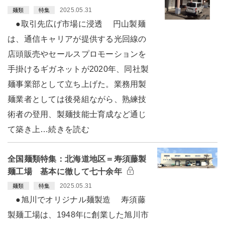
2025.05.31
麺類
特集
●取引先広げ市場に浸透 円山製麺
は、通信キャリアが提供する光回線の
店頭販売やセールスプロモーションを
手掛けるギガネットが2020年、同社製
麺事業部として立ち上げた。業務用製
麺業者としては後発組ながら、熟練技
術者の登用、製麺技能士育成など通じ
て築き上…続きを読む
全国麺類特集：北海道地区＝寿須藤製
麺工場 基本に徹して七十余年
2025.05.31
麺類
特集
●旭川でオリジナル麺製造 寿須藤
製麺工場は、1948年に創業した旭川市