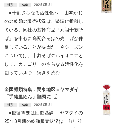
2025.05.31
麺類
特集
●十割さらなる活性化へ 山本かじ
のの乾麺の販売状況は、堅調に推移し
ている。同社の基幹商品「元祖十割そ
ば」を中心に高配合そばの売上げが伸
長していることが要因だ。今シーズン
については、十割そばのパイオニアと
して、カテゴリーのさらなる活性化を
図っていきつ…続きを読む
全国麺類特集：関東地区＝ヤマダイ
「手緒里めん」堅調に
2025.05.31
麺類
特集
●贈答需要は回復基調 ヤマダイの
25年3月期の乾麺販売状況は、前年並