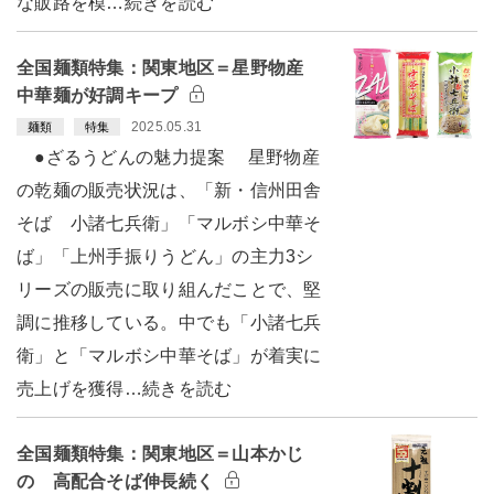
な販路を模…続きを読む
全国麺類特集：関東地区＝星野物産
中華麺が好調キープ
2025.05.31
麺類
特集
●ざるうどんの魅力提案 星野物産
の乾麺の販売状況は、「新・信州田舎
そば 小諸七兵衛」「マルボシ中華そ
ば」「上州手振りうどん」の主力3シ
リーズの販売に取り組んだことで、堅
調に推移している。中でも「小諸七兵
衛」と「マルボシ中華そば」が着実に
売上げを獲得…続きを読む
全国麺類特集：関東地区＝山本かじ
の 高配合そば伸長続く