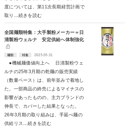
度については、第11次長期経営計画で
取り…続きを読む
全国麺類特集：大手製粉メーカー＝日
清製粉ウェルナ 安定供給へ体制強化
2025.05.31
麺類
特集
●機械麺価値向上へ 日清製粉ウェ
ルナの25年3月期の乾麺の販売実績
（数量ベース）は、前年並みで着地し
た。一部商品の終売によるマイナスの
影響があったものの、主力ブランドの
伸長で、カバーした結果となった。
26年3月期の取り組みは、手延べ麺の
供給リス…続きを読む