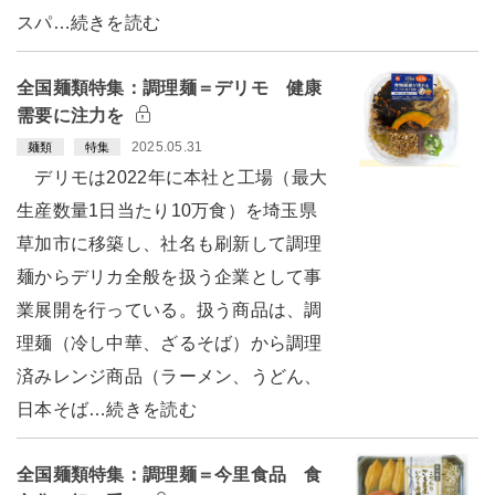
スパ…続きを読む
全国麺類特集：調理麺＝デリモ 健康
需要に注力を
2025.05.31
麺類
特集
デリモは2022年に本社と工場（最大
生産数量1日当たり10万食）を埼玉県
草加市に移築し、社名も刷新して調理
麺からデリカ全般を扱う企業として事
業展開を行っている。扱う商品は、調
理麺（冷し中華、ざるそば）から調理
済みレンジ商品（ラーメン、うどん、
日本そば…続きを読む
全国麺類特集：調理麺＝今里食品 食