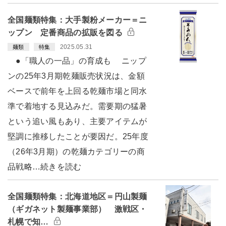
全国麺類特集：大手製粉メーカー＝ニ
ップン 定番商品の拡販を図る
2025.05.31
麺類
特集
●「職人の一品」の育成も ニップ
ンの25年3月期乾麺販売状況は、金額
ベースで前年を上回る乾麺市場と同水
準で着地する見込みだ。需要期の猛暑
という追い風もあり、主要アイテムが
堅調に推移したことが要因だ。25年度
（26年3月期）の乾麺カテゴリーの商
品戦略…続きを読む
全国麺類特集：北海道地区＝円山製麺
（ギガネット製麺事業部） 激戦区・
札幌で知…