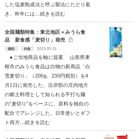
した塩麦熟成法と呼ぶ製法にたどり着
き、昨年には…続きを読む
全国麺類特集：東北地区＝みうら食
品 新食感「麦切り」発売
2025.05.31
麺類
特集
●ご当地商品を軸に提案 山形県東
根市のみうら食品は白物の新商品「白
雪麦切り」（200g、230円税別）を4
月1日に発売した。沿岸部の庄内地方
の郷土料理として知られる平打ち麺
の“麦切り”をベースに、原料を独自の
配合でアレンジした。日常使いとギフ
ト両方…続きを読む