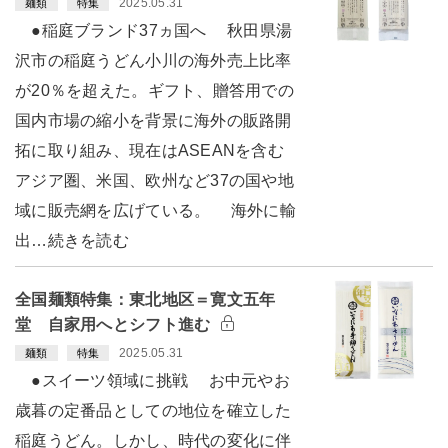
2025.05.31
麺類
特集
●稲庭ブランド37ヵ国へ 秋田県湯
沢市の稲庭うどん小川の海外売上比率
が20％を超えた。ギフト、贈答用での
国内市場の縮小を背景に海外の販路開
拓に取り組み、現在はASEANを含む
アジア圏、米国、欧州など37の国や地
域に販売網を広げている。 海外に輸
出…続きを読む
全国麺類特集：東北地区＝寛文五年
堂 自家用へとシフト進む
2025.05.31
麺類
特集
●スイーツ領域に挑戦 お中元やお
歳暮の定番品としての地位を確立した
稲庭うどん。しかし、時代の変化に伴