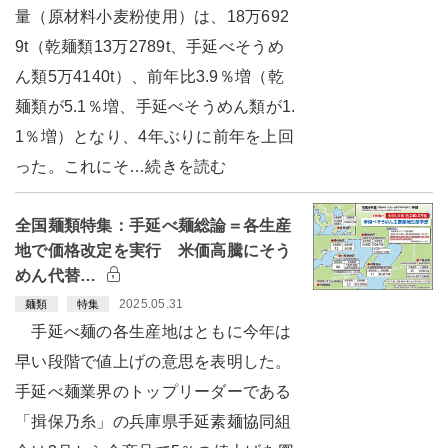
量（原材料小麦粉使用）は、18万692
9t（乾麺類13万2789t、手延べそうめ
ん類5万4140t）、前年比3.9％増（乾
麺類が5.1％増、手延べそうめん類が1.
1％増）となり、4年ぶりに前年を上回
った。これにそ…続きを読む
全国麺類特集：手延べ麺総論＝各生産
地で価格改定を実行 米価高騰にそう
めん代替…
2025.05.31
麺類
特集
手延べ麺の各生産地はともに今年は
早い段階で値上げの意思を表明した。
手延べ麺業界のトップリーダーである
「揖保乃糸」の兵庫県手延素麺協同組