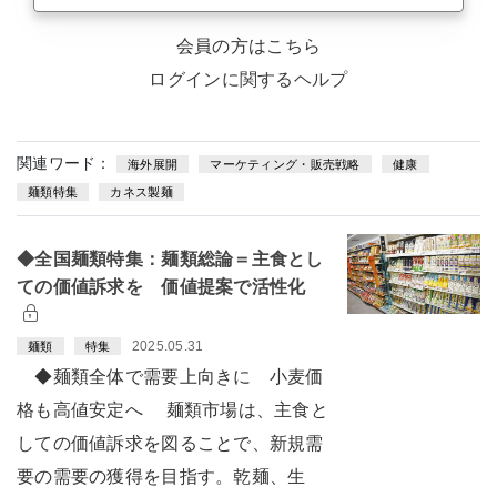
会員の方はこちら
ログインに関するヘルプ
関連ワード：
海外展開
マーケティング・販売戦略
健康
麺類特集
カネス製麺
◆全国麺類特集：麺類総論＝主食とし
ての価値訴求を 価値提案で活性化
2025.05.31
麺類
特集
◆麺類全体で需要上向きに 小麦価
格も高値安定へ 麺類市場は、主食と
しての価値訴求を図ることで、新規需
要の需要の獲得を目指す。乾麺、生