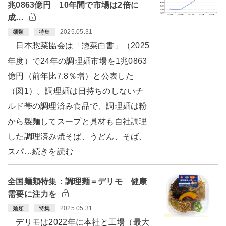
兆0863億円 10年間で市場は2倍に
成…
2025.05.31
麺類
特集
日本惣菜協会は「惣菜白書」（2025
年度）で24年の調理麺市場を1兆0863
億円（前年比7.8％増）と公表した
（図1）。調理麺は日持ちのしないチ
ルド帯の調理済み食品で、調理麺は粉
から製麺してスープと具材も自社調理
した調理済み焼そば、うどん、そば、
スパ…続きを読む
全国麺類特集：調理麺＝デリモ 健康
需要に注力を
2025.05.31
麺類
特集
デリモは2022年に本社と工場（最大