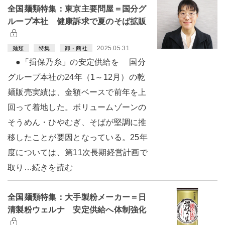
全国麺類特集：東京主要問屋＝国分グ
ループ本社 健康訴求で夏のそば拡販
2025.05.31
麺類
特集
卸・商社
●「揖保乃糸」の安定供給を 国分
グループ本社の24年（1～12月）の乾
麺販売実績は、金額ベースで前年を上
回って着地した。ボリュームゾーンの
そうめん・ひやむぎ、そばが堅調に推
移したことが要因となっている。25年
度については、第11次長期経営計画で
取り…続きを読む
全国麺類特集：大手製粉メーカー＝日
清製粉ウェルナ 安定供給へ体制強化