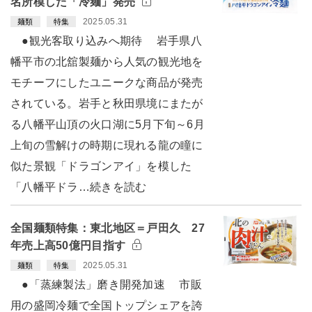
名所模した「冷麺」発売
2025.05.31
麺類
特集
●観光客取り込みへ期待 岩手県八
幡平市の北舘製麺から人気の観光地を
モチーフにしたユニークな商品が発売
されている。岩手と秋田県境にまたが
る八幡平山頂の火口湖に5月下旬～6月
上旬の雪解けの時期に現れる龍の瞳に
似た景観「ドラゴンアイ」を模した
「八幡平ドラ…続きを読む
全国麺類特集：東北地区＝戸田久 27
年売上高50億円目指す
2025.05.31
麺類
特集
●「蒸練製法」磨き開発加速 市販
用の盛岡冷麺で全国トップシェアを誇