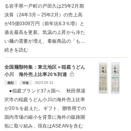
る岩手県一戸町の戸田久は25年2月期
決算（24年3月～25年2月）の売上高
が45億0309万円（前年比6.3％増）と
過去最高を更新。気温の上昇から冷た
い麺の需要が増え、看板商品の「も…
続きを読む
全国麺類特集：東北地区＝稲庭うどん
小川 海外売上比率20％到達
2025.05.31
麺類
特集
●稲庭ブランド37ヵ国へ 秋田県湯
沢市の稲庭うどん小川の海外売上比率
が20％を超えた。ギフト、贈答用での
国内市場の縮小を背景に海外の販路開
拓に取り組み、現在はASEANを含む