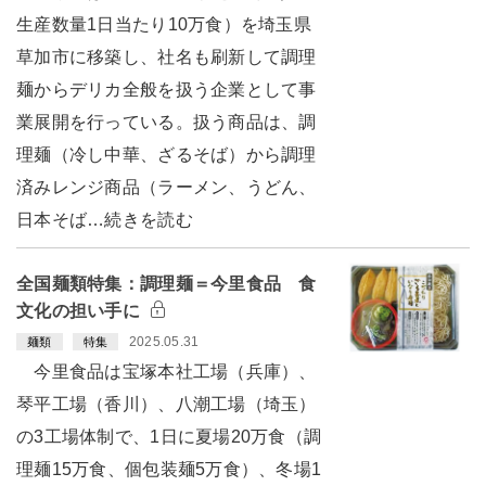
生産数量1日当たり10万食）を埼玉県
草加市に移築し、社名も刷新して調理
麺からデリカ全般を扱う企業として事
業展開を行っている。扱う商品は、調
理麺（冷し中華、ざるそば）から調理
済みレンジ商品（ラーメン、うどん、
日本そば…続きを読む
全国麺類特集：調理麺＝今里食品 食
文化の担い手に
2025.05.31
麺類
特集
今里食品は宝塚本社工場（兵庫）、
琴平工場（香川）、八潮工場（埼玉）
の3工場体制で、1日に夏場20万食（調
理麺15万食、個包装麺5万食）、冬場1