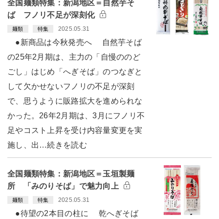
全国麺類特集：新潟地区＝自然芋そ
ば フノリ不足が深刻化
2025.05.31
麺類
特集
●新商品は今秋発売へ 自然芋そば
の25年2月期は、主力の「自慢ののど
ごし」はじめ「へぎそば」のつなぎと
して欠かせないフノリの不足が深刻
で、思うように販路拡大を進められな
かった。26年2月期は、3月にフノリ不
足やコスト上昇を受け内容量変更を実
施し、出…続きを読む
全国麺類特集：新潟地区＝玉垣製麺
所 「みのりそば」で魅力向上
2025.05.31
麺類
特集
●待望の2本目の柱に 乾へぎそば