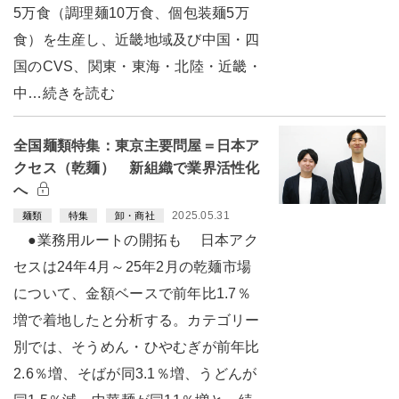
5万食（調理麺10万食、個包装麺5万
食）を生産し、近畿地域及び中国・四
国のCVS、関東・東海・北陸・近畿・
中…続きを読む
全国麺類特集：東京主要問屋＝日本ア
クセス（乾麺） 新組織で業界活性化
へ
2025.05.31
麺類
特集
卸・商社
●業務用ルートの開拓も 日本アク
セスは24年4月～25年2月の乾麺市場
について、金額ベースで前年比1.7％
増で着地したと分析する。カテゴリー
別では、そうめん・ひやむぎが前年比
2.6％増、そばが同3.1％増、うどんが