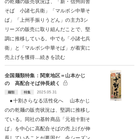
の乾麺の販売状況は、「新・信州田舎
そば 小諸七兵衛」「マルボシ中華そ
ば」「上州手振りうどん」の主力3シ
リーズの販売に取り組んだことで、堅
調に推移している。中でも「小諸七兵
衛」と「マルボシ中華そば」が着実に
売上げを獲得…続きを読む
全国麺類特集：関東地区＝山本かじ
の 高配合そば伸長続く
2025.05.31
麺類
特集
●十割さらなる活性化へ 山本かじ
のの乾麺の販売状況は、堅調に推移し
ている。同社の基幹商品「元祖十割そ
ば」を中心に高配合そばの売上げが伸
長していることが要因だ。今シーズン