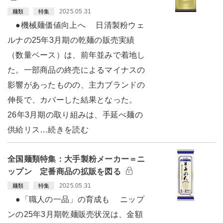
2025.05.31
麺類
特集
●機械麺価値向上へ 日清製粉ウェ
ルナの25年3月期の乾麺の販売実績
（数量ベース）は、前年並みで着地し
た。一部商品の終売によるマイナスの
影響があったものの、主力ブランドの
伸長で、カバーした結果となった。
26年3月期の取り組みは、手延べ麺の
供給リス…続きを読む
全国麺類特集：大手製粉メーカー＝ニ
ップン 定番商品の拡販を図る
2025.05.31
麺類
特集
●「職人の一品」の育成も ニップ
ンの25年3月期乾麺販売状況は、金額