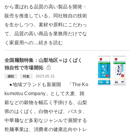
から選ばれる品質の高い製品を開発・
販売を推進している。同社独自の技術
を生かしつつ、素材や原料にこだわっ
て、品質の高い商品を業務用だけでな
く家庭用への…続きを読む
全国麺類特集：山梨地区＝はくばく
独自性で市場開拓
2025.05.31
麺類
特集
●地域ブランドも新展開 「The Ko
kumotsu Company」として大麦、雑
穀などの穀物を幅広く手掛ける、山梨
県のはくばく。白物やそば、パスタ、
中華麺など多彩なジャンルで展開する
乾麺事業は、消費者の健康志向やトレ