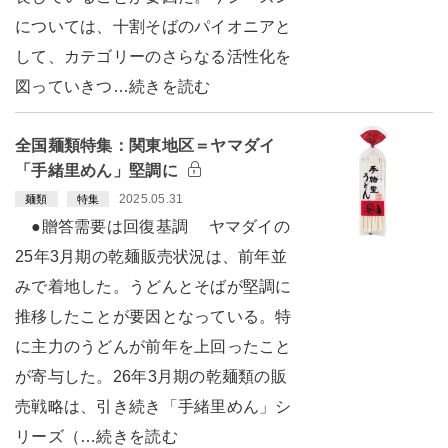
については、十割そばのパイオニアと
して、カテゴリーのさらなる活性化を
図っていきつ…続きを読む
全国麺類特集：関東地区＝ヤマダイ
「手緒里めん」堅調に
2025.05.31
麺類
特集
●贈答需要は回復基調 ヤマダイの
25年3月期の乾麺販売状況は、前年並
みで着地した。うどんとそばが堅調に
推移したことが要因となっている。特
に主力のうどんが前年を上回ったこと
が寄与した。26年3月期の乾麺類の販
売戦略は、引き続き「手緒里めん」シ
リーズ（…続きを読む