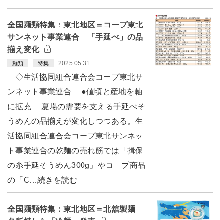
全国麺類特集：東北地区＝コープ東北
サンネット事業連合 「手延べ」の品
揃え変化
2025.05.31
麺類
特集
◇生活協同組合連合会コープ東北サ
ンネット事業連合 ●値頃と産地を軸
に拡充 夏場の需要を支える手延べそ
うめんの品揃えが変化しつつある。生
活協同組合連合会コープ東北サンネッ
ト事業連合の乾麺の売れ筋では「揖保
の糸手延そうめん300g」やコープ商品
の「C…続きを読む
全国麺類特集：東北地区＝北舘製麺