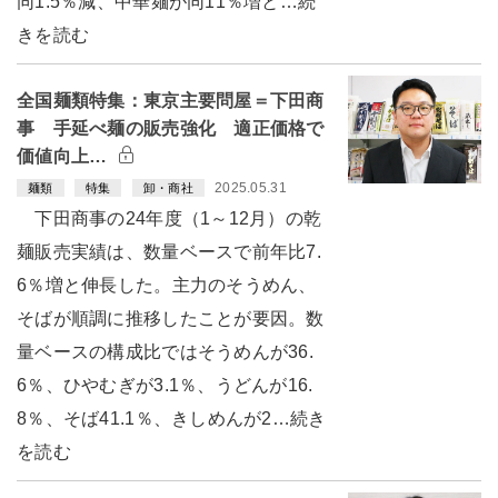
同1.5％減、中華麺が同11％増と…続
きを読む
全国麺類特集：東京主要問屋＝下田商
事 手延べ麺の販売強化 適正価格で
価値向上…
2025.05.31
麺類
特集
卸・商社
下田商事の24年度（1～12月）の乾
麺販売実績は、数量ベースで前年比7.
6％増と伸長した。主力のそうめん、
そばが順調に推移したことが要因。数
量ベースの構成比ではそうめんが36.
6％、ひやむぎが3.1％、うどんが16.
8％、そば41.1％、きしめんが2…続き
を読む