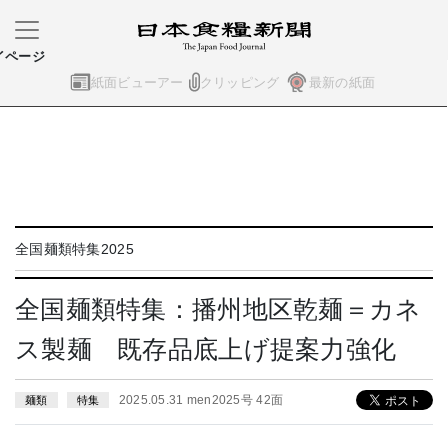
イページ
紙面ビューアー
クリッピング
最新の紙面
全国麺類特集2025
全国麺類特集：播州地区乾麺＝カネ
ス製麺 既存品底上げ提案力強化
2025.05.31 men2025号 42面
麺類
特集