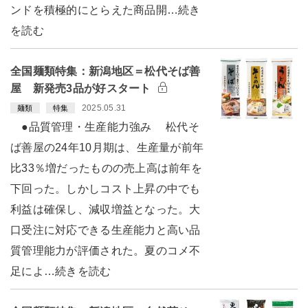
ンドを積極的にとらえた商品開…続き
を読む
全国麺類特集：新潟地区＝松代そば善
屋 新発売3品が好スタート
2025.05.31
麺類
特集
●品質管理・生産能力強み 松代そ
ば善屋の24年10月期は、生産量が前年
比33％増だったものの売上高は前年を
下回った。しかしコスト上昇の中でも
利益は確保し、減収増益となった。大
口受注に対応できる生産能力と高い品
質管理能力が評価された。夏のコメ不
足によ…続きを読む