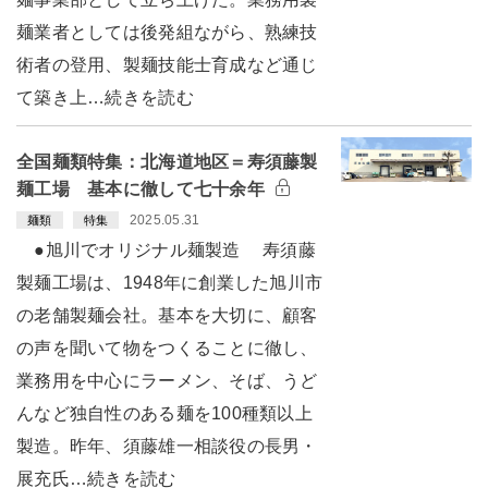
麺業者としては後発組ながら、熟練技
術者の登用、製麺技能士育成など通じ
て築き上…続きを読む
全国麺類特集：北海道地区＝寿須藤製
麺工場 基本に徹して七十余年
2025.05.31
麺類
特集
●旭川でオリジナル麺製造 寿須藤
製麺工場は、1948年に創業した旭川市
の老舗製麺会社。基本を大切に、顧客
の声を聞いて物をつくることに徹し、
業務用を中心にラーメン、そば、うど
んなど独自性のある麺を100種類以上
製造。昨年、須藤雄一相談役の長男・
展充氏…続きを読む