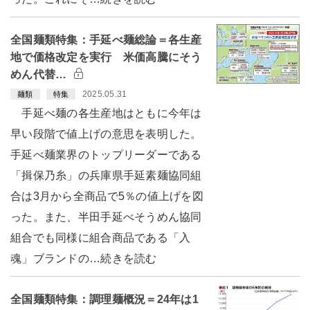
全国麺類特集：手延べ麺総論＝各生産
地で価格改定を実行 米価高騰にそう
めん代替…
2025.05.31
麺類
特集
手延べ麺の各生産地はともに今年は
早い段階で値上げの意思を表明した。
手延べ麺業界のトップリーダーである
「揖保乃糸」の兵庫県手延素麺協同組
合は3月から全商品で5％の値上げを図
った。また、半田手延べそうめん協同
組合でも同様に組合商品である「入
魂」ブランドの…続きを読む
全国麺類特集：調理麺概況＝24年は1