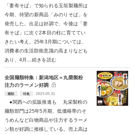
「妻有そば」で知られる玉垣製麺所は
今期、待望の新商品「みのりそば」を
発売した。出足は好調で、今後は「妻
有そば」に次ぐ2本目の柱に育ててい
きたい考え。25年3月期については、
消費者の生活防衛意識の高まりなども
あり、4月…続きを読む
全国麺類特集：新潟地区＝丸榮製粉
注力のラーメン好調
2025.05.31
麺類
特集
●関西への拡販推進も 丸栄製粉の
麺類部門は25年5月期、低価格帯のそ
うめんなど白物商品や注力するラーメ
ン類が好調に推移している。売上高は