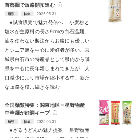
首都圏で販路開拓進む
2025.05.31
麺類
特集
●試食販売で魅力発信へ 小麦粉と
塩水が主原料の長さ9cmの白石温麺。
油を使わない製法からお腹にも優しい
とシニア層を中心に愛好者が多い。宮
城県白石市の特産品として県内から隣
県を中心に長年親しまれてきたが、人
口減少により市場が縮小する中、新た
な販路を模…続きを読む
全国麺類特集：関東地区＝星野物産
中華麺が好調キープ
2025.05.31
麺類
特集
●ざるうどんの魅力提案 星野物産