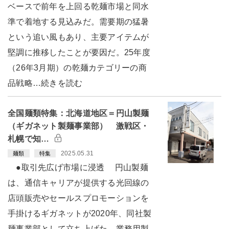
ベースで前年を上回る乾麺市場と同水
準で着地する見込みだ。需要期の猛暑
という追い風もあり、主要アイテムが
堅調に推移したことが要因だ。25年度
（26年3月期）の乾麺カテゴリーの商
品戦略…続きを読む
全国麺類特集：北海道地区＝円山製麺
（ギガネット製麺事業部） 激戦区・
札幌で知…
2025.05.31
麺類
特集
●取引先広げ市場に浸透 円山製麺
は、通信キャリアが提供する光回線の
店頭販売やセールスプロモーションを
手掛けるギガネットが2020年、同社製
麺事業部として立ち上げた。業務用製