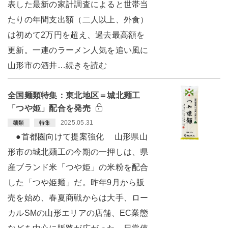
表した最新の家計調査によると世帯当
たりの年間支出額（二人以上、外食）
は初めて2万円を超え、過去最高額を
更新。一連のラーメン人気を追い風に
山形市の酒井…続きを読む
全国麺類特集：東北地区＝城北麺工
「つや姫」配合を発売
2025.05.31
麺類
特集
●首都圏向けて提案強化 山形県山
形市の城北麺工の今期の一押しは、県
産ブランド米「つや姫」の米粉を配合
した「つや姫麺」だ。昨年9月から販
売を始め、春夏商戦からは大手、ロー
カルSMの山形エリアの店舗、EC業態