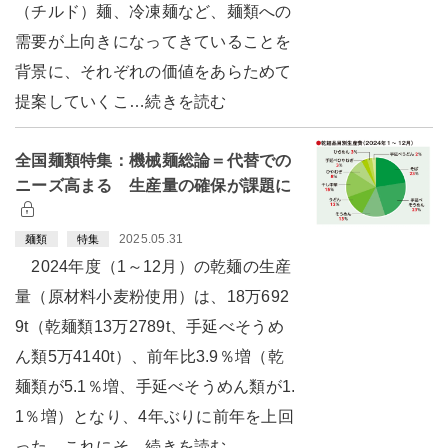
（チルド）麺、冷凍麺など、麺類への
需要が上向きになってきていることを
背景に、それぞれの価値をあらためて
提案していくこ…続きを読む
全国麺類特集：機械麺総論＝代替での
ニーズ高まる 生産量の確保が課題に
2025.05.31
麺類
特集
2024年度（1～12月）の乾麺の生産
量（原材料小麦粉使用）は、18万692
9t（乾麺類13万2789t、手延べそうめ
ん類5万4140t）、前年比3.9％増（乾
麺類が5.1％増、手延べそうめん類が1.
1％増）となり、4年ぶりに前年を上回
った。これにそ…続きを読む