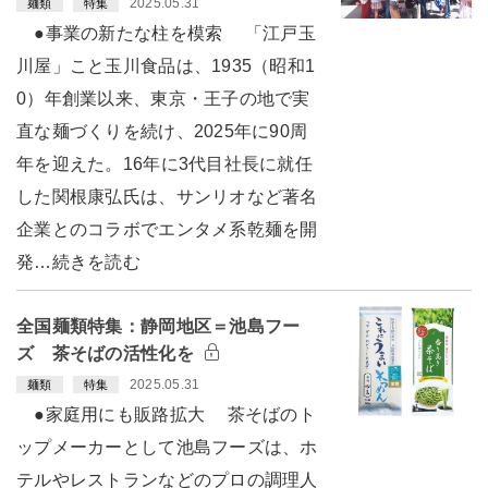
2025.05.31
麺類
特集
●事業の新たな柱を模索 「江戸玉
川屋」こと玉川食品は、1935（昭和1
0）年創業以来、東京・王子の地で実
直な麺づくりを続け、2025年に90周
年を迎えた。16年に3代目社長に就任
した関根康弘氏は、サンリオなど著名
企業とのコラボでエンタメ系乾麺を開
発…続きを読む
全国麺類特集：静岡地区＝池島フー
ズ 茶そばの活性化を
2025.05.31
麺類
特集
●家庭用にも販路拡大 茶そばのト
ップメーカーとして池島フーズは、ホ
テルやレストランなどのプロの調理人