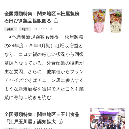
全国麺類特集：関東地区＝松屋製粉
石臼びき製品拡販図る
2025.05.31
麺類
特集
●他業種新規顧客も獲得 松屋製粉
の24年度（25年3月期）は増収増益と
なり、コロナ禍の厳しい状況から回復
基調となっている。外食産業の復調が
主な要因。さらに、他業種からフラン
チャイズでそばチェーン店に参入する
ような新規顧客を獲得できたことも業
績に寄与…続きを読む
全国麺類特集：関東地区＝玉川食品
「江戸玉川屋」認知拡大