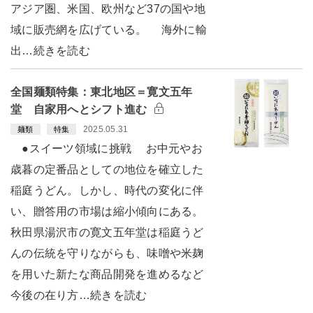
アジア圏、米国、欧州など37の国や地
域に販売網を広げている。 海外に輸
出…続きを読む
全国麺類特集：東北地区＝寛文五年
堂 自家用へとシフト進む
2025.05.31
麺類
特集
●スイーツ領域に挑戦 お中元やお
歳暮の定番品としての地位を確立した
稲庭うどん。しかし、時代の変化に伴
い、贈答用の市場は縮小傾向にある。
秋田県湯沢市の寛文五年堂は稲庭うど
んの伝統を守りながらも、味噌や米麹
を用いた新たな商品開発を進めるなど
今後の在り方…続きを読む