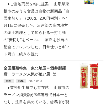
●ご当地商品を軸に提案 山形県東
根市のみうら食品は白物の新商品「白
雪麦切り」（200g、230円税別）を4
月1日に発売した。沿岸部の庄内地方
の郷土料理として知られる平打ち麺
の“麦切り”をベースに、原料を独自の
配合でアレンジした。日常使いとギフ
ト両方…続きを読む
全国麺類特集：東北地区＝酒井製麺
所 ラーメン人気が追い風
2025.05.31
麺類
特集
●業務用生麺でも存在感 山形市の
ラーメン消費額が3年連続で日本一と
なり、注目を集めている。総務省が発