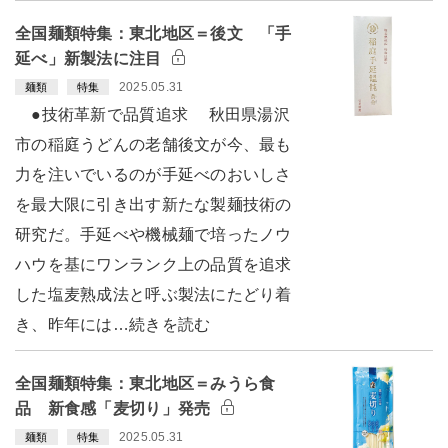
全国麺類特集：東北地区＝後文 「手
延べ」新製法に注目
2025.05.31
麺類
特集
●技術革新で品質追求 秋田県湯沢
市の稲庭うどんの老舗後文が今、最も
力を注いでいるのが手延べのおいしさ
を最大限に引き出す新たな製麺技術の
研究だ。手延べや機械麺で培ったノウ
ハウを基にワンランク上の品質を追求
した塩麦熟成法と呼ぶ製法にたどり着
き、昨年には…続きを読む
全国麺類特集：東北地区＝みうら食
品 新食感「麦切り」発売
2025.05.31
麺類
特集