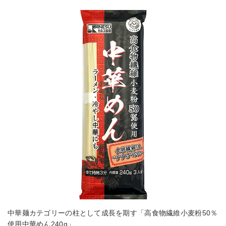
中華麺カテゴリーの柱として成長を期す「高食物繊維小麦粉50％
使用中華めん240g」