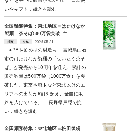
などを中心に販路が広がった。日常使
いやギフト…続きを読む
全国麺類特集：東北地区＝はたけなか
製麺 茶そば500万袋突破
2025.05.31
麺類
特集
●PBや留め型の製造も 宮城県白石
市のはたけなか製麺の「ぜいたく茶そ
ば」が発売から10周年を迎え、累計の
販売数量は500万袋（1000万食）を突
破した。東京や埼玉など東北以外のエ
リアへの出荷が6割を超え、全国に販
路を広げている。 長野県戸隠で挽
い…続きを読む
全国麺類特集：東北地区＝松田製粉