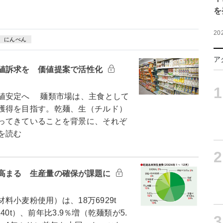
を
20
にんべん
ア
値訴求を 価値提案で活性化
1
値安定へ 麺類市場は、主食として
獲得を目指す。乾麺、生（チルド）
ってきていることを背景に、それぞ
を読む
2
高まる 生産量の確保が課題に
料小麦粉使用）は、18万6929t
40t）、前年比3.9％増（乾麺類が5.
3