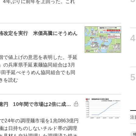
り、4年ぶりに前年を上回った。これ
格改定を実行 米価高騰にそうめん
4
階で値上げの意思を表明した。手延
」の兵庫県手延素麺協同組合は3月
半田手延べそうめん協同組合でも同
5
きを読む
3億円 10年間で市場は2倍に成…
注
24年の調理麺市場を1兆0863億円
理麺は日持ちのしないチルド帯の調理
と具材も自社調理した調理済み焼そ