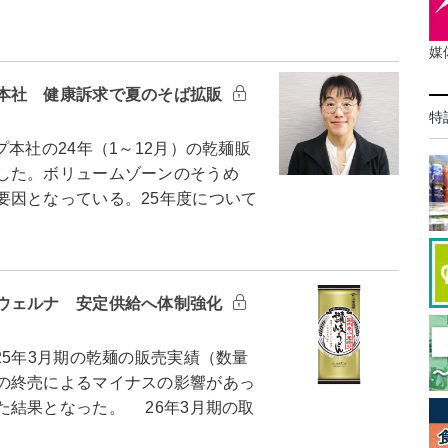
媒
本社 健康訴求で夏のそば拡販
特
社の24年（1～12月）の乾麺販
した。ボリュームゾーンのそうめ
要因となっている。25年度について
ウェルナ 安定供給へ体制強化
5年3月期の乾麺の販売実績（数量
の終売によるマイナスの影響があっ
た結果となった。 26年3月期の取