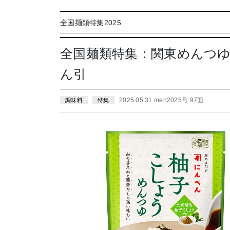
全国麺類特集2025
全国麺類特集：関東めんつ
ん引
2025.05.31 men2025号 97面
調味料
特集