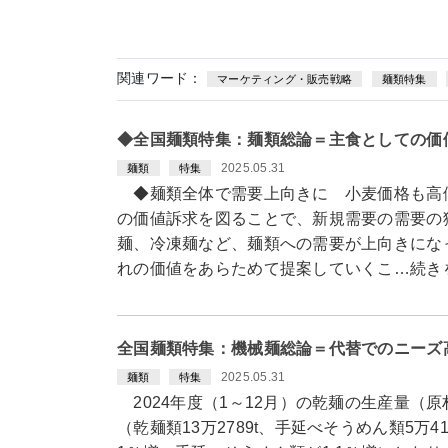
関連ワード：
マーケティング・販売戦略
麺類特集
◆全国麺類特集：麺類総論＝主食としての価
2025.05.31
麺類
特集
◆麺類全体で需要上向きに 小麦価格も高
の価値訴求を図ることで、新規需要の需要の
麺、冷凍麺など、麺類への需要が上向きにな
れの価値をあらためて提案していくこ…続き
全国麺類特集：機械麺総論＝代替でのニーズ
2025.05.31
麺類
特集
2024年度（1～12月）の乾麺の生産量（原材
（乾麺類13万2789t、手延べそうめん類5万41