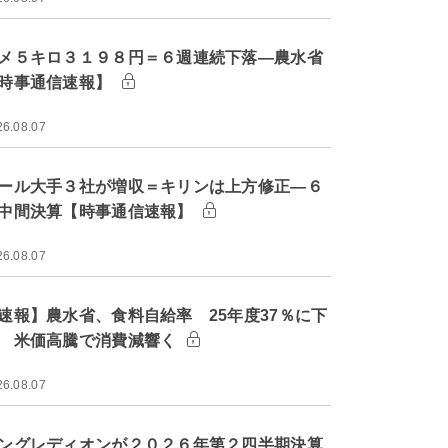
メ５キロ３１９８円＝６週連続下落―農水省
時事通信速報】
26.08.07
ール大手３社が増収＝キリンは上方修正―６
中間決算【時事通信速報】
26.08.07
速報】農水省、食料自給率 25年度37％に下
 米価高騰で消費減響く
26.08.07
ングレディオンが２０２６年第２四半期決算