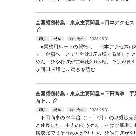
全国麺類特集：東京主要問屋＝日本アクセス
2025.05.31
麺類
特集
卸・商社
●業務用ルートの開拓も 日本アクセスは24
て、金額ベースで前年比1.7％増で着地した
めん・ひやむぎが前年比2.6％増、そばが同3.
が同11％増と…続きを読む
全国麺類特集：東京主要問屋＝下田商事 手
向上…
2025.05.31
麺類
特集
卸・商社
下田商事の24年度（1～12月）の乾麺販売
と伸長した。主力のそうめん、そばが順調に
構成比ではそうめんが36.6％、ひやむぎが3.1