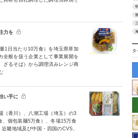
注力を
量1日当たり10万食）を埼玉県草加
タ
カ全般を扱う企業として事業展開を
、ざるそば）から調理済みレンジ商
む
担い手に
（香川）、八潮工場（埼玉）の3
食、個包装麺5万食）、冬場15万食
、近畿地域及び中国・四国のCVS、