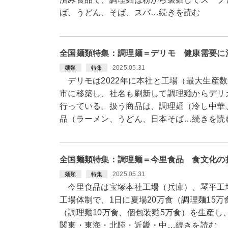
ば、うどん、そば、スパ…続きを読む
全国麺類特集：調理麺＝デリモ 健康需要に
2025.05.31
麺類
特集
デリモは2022年に本社と工場（最大生産数
市に移築し、社名も刷新して調理麺からデリ
行っている。扱う商品は、調理麺（冷し中華
品（ラーメン、うどん、日本そば…続きを読
全国麺類特集：調理麺＝今里食品 食文化の
2025.05.31
麺類
特集
今里食品は宝塚本社工場（兵庫）、琴平工場
工場体制で、1日に夏場20万食（調理麺15万
（調理麺10万食、個包装麺5万食）を生産し
関東・東海・北陸・近畿・中…続きを読む