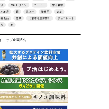
明治
理研ビタミン
コーヒー
雪印乳業
熊本地震
麺
値上げ
業務用
抹茶
三菱食品
惣菜
〔熊本地震影響〕
チョコレート
海苔
春
イアップ企画広告