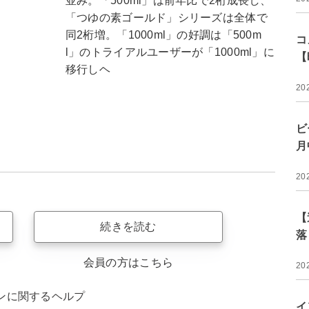
並み。「500ml」は前年比で2桁成長し、
「つゆの素ゴールド」シリーズは全体で
同2桁増。「1000ml」の好調は「500m
コ
l」のトライアルユーザーが「1000ml」に
【
移行しヘ
20
ビ
月
20
【
続きを読む
落
会員の方はこちら
20
ンに関するヘルプ
イ