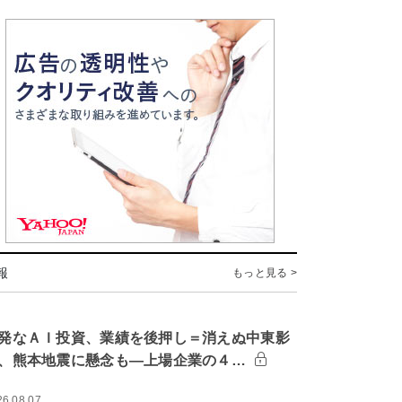
報
もっと見る >
発なＡＩ投資、業績を後押し＝消えぬ中東影
、熊本地震に懸念も―上場企業の４…
26.08.07