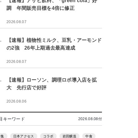
【速報】アサヒ飲料、「green cola」好
調 年間販売目標を4倍に修正
2026.08.07
.
【速報】植物性ミルク、豆乳・アーモンド
の2強 26年上期過去最高達成
2026.08.07
.
【速報】ローソン、調理ロボ導入店を拡
大 先行店で好評
2026.08.06
目キーワード
2026.08.08付
特集
日本アクセス
コラボ
岩田醸造
中食