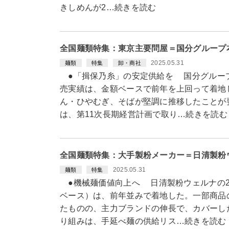
きしめんが2…続きを読む
全国麺類特集：東京主要問屋＝国分グループ
2025.05.31
麺類
特集
卸・商社
●「揖保乃糸」の安定供給を 国分グループ本
売実績は、金額ベースで前年を上回って着地
ん・ひやむぎ、そばが堅調に推移したことが
は、第11次長期経営計画で取り…続きを読む
全国麺類特集：大手製粉メーカー＝日清製粉
2025.05.31
麺類
特集
●機械麺価値向上へ 日清製粉ウェルナの2
ベース）は、前年並みで着地した。一部商品
たものの、主力ブランドの伸長で、カバーし
り組みは、手延べ麺の供給リス…続きを読む