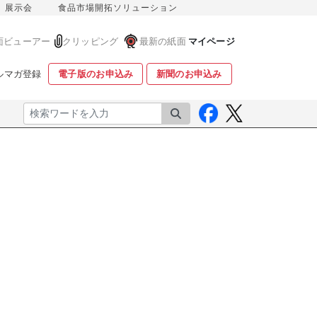
展示会
食品市場開拓ソリューション
面ビューアー
クリッピング
最新の紙面
マイページ
ルマガ登録
電子版のお申込み
新聞のお申込み
検索