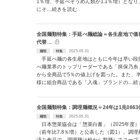
1％増、手延べそうめん類が1.1％増）とな
にそ…続きを読む
全国麺類特集：手延べ麺総論＝各生産地で価
代替…
2025.05.31
麺類
特集
手延べ麺の各生産地はともに今年は早い段
べ麺業界のトップリーダーである「揖保乃糸
から全商品で5％の値上げを図った。また、
様に組合商品である「入魂」ブランドの…続
全国麺類特集：調理麺概況＝24年は1兆086
2025.05.31
麺類
特集
日本惣菜協会は「惣菜白書」（2025年度）で
（前年比7.8％増）と公表した（図1）。調
済み食品で、調理麺は粉から製麺してスープ