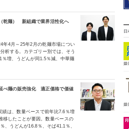
（乾麺） 新組織で業界活性化へ
日
年4月～25年2月の乾麺市場につい
と分析する。カテゴリー別では、そう
1％増、うどんが同1.5％減、中華麺
媒
延べ麺の販売強化 適正価格で価値
媒
実績は、数量ベースで前年比7.6％増
推移したことが要因。数量ベースの
％、うどんが16.8％、そば41.1％、