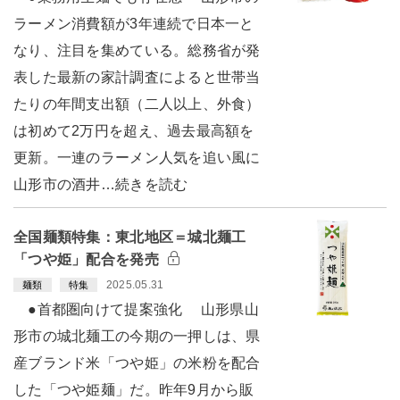
ラーメン消費額が3年連続で日本一と
なり、注目を集めている。総務省が発
表した最新の家計調査によると世帯当
たりの年間支出額（二人以上、外食）
は初めて2万円を超え、過去最高額を
更新。一連のラーメン人気を追い風に
山形市の酒井…続きを読む
全国麺類特集：東北地区＝城北麺工
「つや姫」配合を発売
2025.05.31
麺類
特集
●首都圏向けて提案強化 山形県山
形市の城北麺工の今期の一押しは、県
産ブランド米「つや姫」の米粉を配合
した「つや姫麺」だ。昨年9月から販