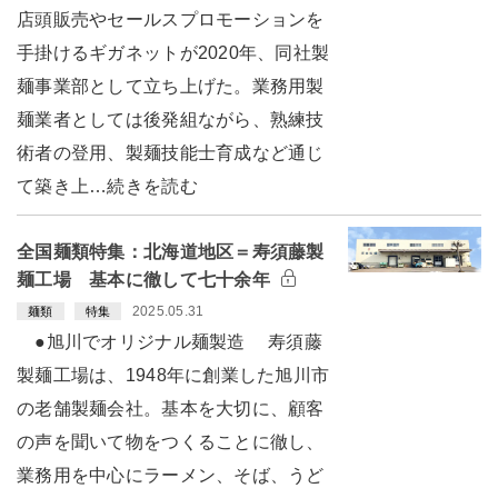
店頭販売やセールスプロモーションを
手掛けるギガネットが2020年、同社製
麺事業部として立ち上げた。業務用製
麺業者としては後発組ながら、熟練技
術者の登用、製麺技能士育成など通じ
て築き上…続きを読む
全国麺類特集：北海道地区＝寿須藤製
麺工場 基本に徹して七十余年
2025.05.31
麺類
特集
●旭川でオリジナル麺製造 寿須藤
製麺工場は、1948年に創業した旭川市
の老舗製麺会社。基本を大切に、顧客
の声を聞いて物をつくることに徹し、
業務用を中心にラーメン、そば、うど