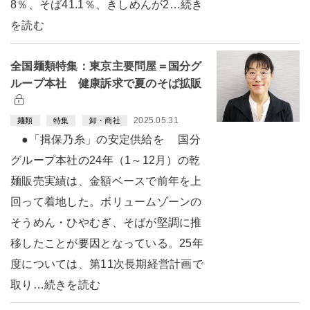
8％、そば41.1％、きしめんが2…続き
を読む
全国麺類特集：東京主要問屋＝国分グ
ループ本社 健康訴求で夏のそば拡販
2025.05.31
麺類
特集
卸・商社
●「揖保乃糸」の安定供給を 国分
グループ本社の24年（1～12月）の乾
麺販売実績は、金額ベースで前年を上
回って着地した。ボリュームゾーンの
そうめん・ひやむぎ、そばが堅調に推
移したことが要因となっている。25年
度については、第11次長期経営計画で
取り…続きを読む