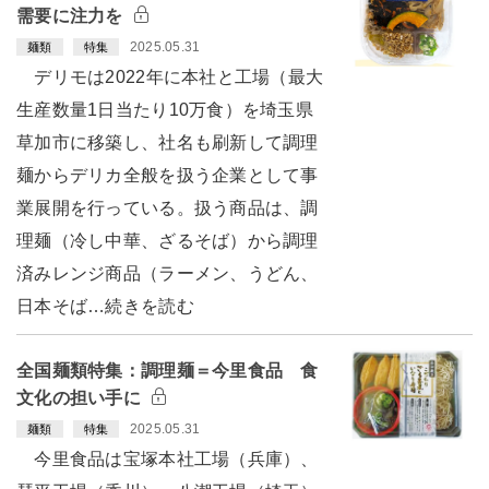
需要に注力を
2025.05.31
麺類
特集
デリモは2022年に本社と工場（最大
生産数量1日当たり10万食）を埼玉県
草加市に移築し、社名も刷新して調理
麺からデリカ全般を扱う企業として事
業展開を行っている。扱う商品は、調
理麺（冷し中華、ざるそば）から調理
済みレンジ商品（ラーメン、うどん、
日本そば…続きを読む
全国麺類特集：調理麺＝今里食品 食
文化の担い手に
2025.05.31
麺類
特集
今里食品は宝塚本社工場（兵庫）、