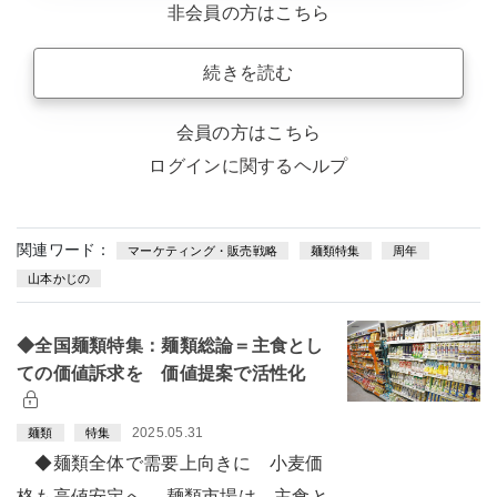
非会員の方はこちら
続きを読む
会員の方はこちら
ログインに関するヘルプ
関連ワード：
マーケティング・販売戦略
麺類特集
周年
山本かじの
◆全国麺類特集：麺類総論＝主食とし
ての価値訴求を 価値提案で活性化
2025.05.31
麺類
特集
◆麺類全体で需要上向きに 小麦価
格も高値安定へ 麺類市場は、主食と