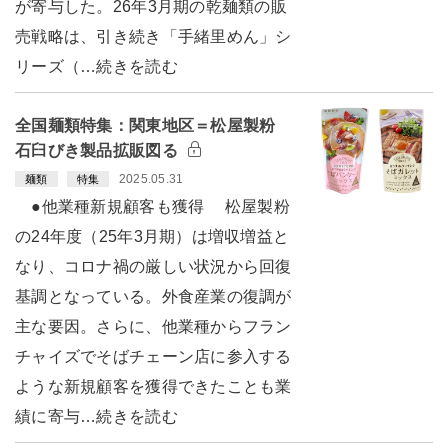
が寄与した。26年3月期の乾麺類の販
売戦略は、引き続き「手緒里めん」シ
リーズ（…続きを読む
全国麺類特集：関東地区＝松屋製粉
石臼びき製品拡販図る
2025.05.31
麺類
特集
●他業種新規顧客も獲得 松屋製粉
の24年度（25年3月期）は増収増益と
なり、コロナ禍の厳しい状況から回復
基調となっている。外食産業の復調が
主な要因。さらに、他業種からフラン
チャイズでそばチェーン店に参入する
ような新規顧客を獲得できたことも業
績に寄与…続きを読む