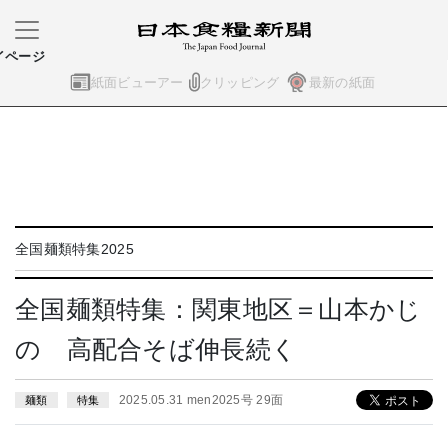
イページ
紙面ビューアー
クリッピング
最新の紙面
全国麺類特集2025
全国麺類特集：関東地区＝山本かじ
の 高配合そば伸長続く
2025.05.31 men2025号 29面
麺類
特集