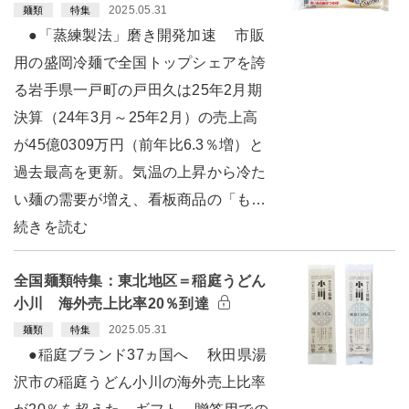
2025.05.31
麺類
特集
●「蒸練製法」磨き開発加速 市販
用の盛岡冷麺で全国トップシェアを誇
る岩手県一戸町の戸田久は25年2月期
決算（24年3月～25年2月）の売上高
が45億0309万円（前年比6.3％増）と
過去最高を更新。気温の上昇から冷た
い麺の需要が増え、看板商品の「も…
続きを読む
全国麺類特集：東北地区＝稲庭うどん
小川 海外売上比率20％到達
2025.05.31
麺類
特集
●稲庭ブランド37ヵ国へ 秋田県湯
沢市の稲庭うどん小川の海外売上比率