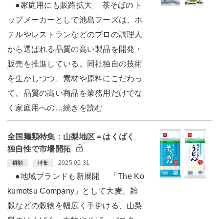
●家庭用にも販路拡大 茶そばのト
ップメーカーとして池島フーズは、ホ
テルやレストランなどのプロの調理人
から選ばれる品質の高い製品を開発・
販売を推進している。同社独自の技術
を生かしつつ、素材や原料にこだわっ
て、品質の高い商品を業務用だけでな
く家庭用への…続きを読む
全国麺類特集：山梨地区＝はくばく
独自性で市場開拓
2025.05.31
麺類
特集
●地域ブランドも新展開 「The Ko
kumotsu Company」として大麦、雑
穀などの穀物を幅広く手掛ける、山梨