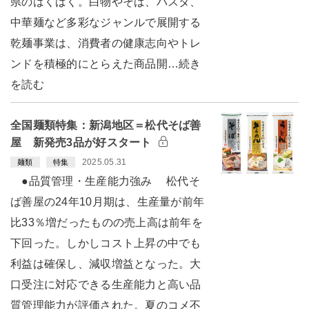
県のはくばく。白物やそば、パスタ、
中華麺など多彩なジャンルで展開する
乾麺事業は、消費者の健康志向やトレ
ンドを積極的にとらえた商品開…続き
を読む
全国麺類特集：新潟地区＝松代そば善
屋 新発売3品が好スタート
2025.05.31
麺類
特集
●品質管理・生産能力強み 松代そ
ば善屋の24年10月期は、生産量が前年
比33％増だったものの売上高は前年を
下回った。しかしコスト上昇の中でも
利益は確保し、減収増益となった。大
口受注に対応できる生産能力と高い品
質管理能力が評価された。夏のコメ不