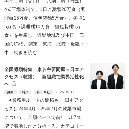
琴平工場（香川）、八潮工場（埼玉）
の3工場体制で、1日に夏場20万食（調
理麺15万食、個包装麺5万食）、冬場1
5万食（調理麺10万食、個包装麺5万
食）を生産し、近畿地域及び中国・四
国のCVS、関東・東海・北陸・近畿・
中…続きを読む
全国麺類特集：東京主要問屋＝日本ア
クセス（乾麺） 新組織で業界活性化
へ
2025.05.31
麺類
特集
卸・商社
●業務用ルートの開拓も 日本アク
セスは24年4月～25年2月の乾麺市場
について、金額ベースで前年比1.7％
増で着地したと分析する。カテゴリー