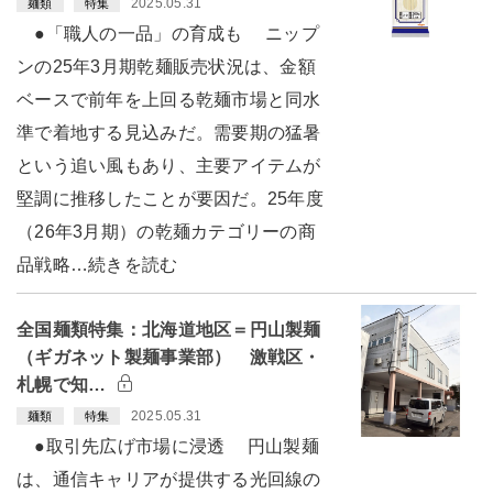
2025.05.31
麺類
特集
●「職人の一品」の育成も ニップ
ンの25年3月期乾麺販売状況は、金額
ベースで前年を上回る乾麺市場と同水
準で着地する見込みだ。需要期の猛暑
という追い風もあり、主要アイテムが
堅調に推移したことが要因だ。25年度
（26年3月期）の乾麺カテゴリーの商
品戦略…続きを読む
全国麺類特集：北海道地区＝円山製麺
（ギガネット製麺事業部） 激戦区・
札幌で知…
2025.05.31
麺類
特集
●取引先広げ市場に浸透 円山製麺
は、通信キャリアが提供する光回線の