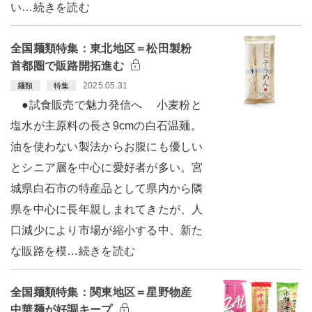
い…続きを読む
全国麺類特集：東北地区＝松田製粉
首都圏で販路開拓進む
2025.05.31
麺類
特集
●試食販売で魅力発信へ 小麦粉と
塩水が主原料の長さ9cmの白石温麺。
油を使わない製法からお腹にも優しい
とシニア層を中心に愛好者が多い。宮
城県白石市の特産品として県内から隣
県を中心に長年親しまれてきたが、人
口減少により市場が縮小する中、新た
な販路を模…続きを読む
全国麺類特集：関東地区＝星野物産
中華麺が好調キープ