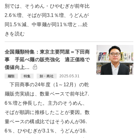
別では、そうめん・ひやむぎが前年比
2.6％増、そばが同3.1％増、うどんが
同1.5％減、中華麺が同11％増と…続
きを読む
全国麺類特集：東京主要問屋＝下田商
事 手延べ麺の販売強化 適正価格で
価値向上…
2025.05.31
麺類
特集
卸・商社
下田商事の24年度（1～12月）の乾
麺販売実績は、数量ベースで前年比7.
6％増と伸長した。主力のそうめん、
そばが順調に推移したことが要因。数
量ベースの構成比ではそうめんが36.
6％、ひやむぎが3.1％、うどんが16.