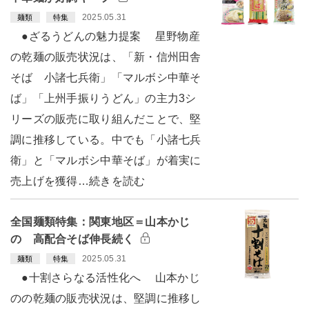
2025.05.31
麺類
特集
●ざるうどんの魅力提案 星野物産
の乾麺の販売状況は、「新・信州田舎
そば 小諸七兵衛」「マルボシ中華そ
ば」「上州手振りうどん」の主力3シ
リーズの販売に取り組んだことで、堅
調に推移している。中でも「小諸七兵
衛」と「マルボシ中華そば」が着実に
売上げを獲得…続きを読む
全国麺類特集：関東地区＝山本かじ
の 高配合そば伸長続く
2025.05.31
麺類
特集
●十割さらなる活性化へ 山本かじ
のの乾麺の販売状況は、堅調に推移し