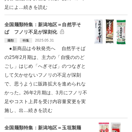
足によ…続きを読む
全国麺類特集：新潟地区＝自然芋そ
ば フノリ不足が深刻化
2025.05.31
麺類
特集
●新商品は今秋発売へ 自然芋そば
の25年2月期は、主力の「自慢ののど
ごし」はじめ「へぎそば」のつなぎと
して欠かせないフノリの不足が深刻
で、思うように販路拡大を進められな
かった。26年2月期は、3月にフノリ不
足やコスト上昇を受け内容量変更を実
施し、出…続きを読む
全国麺類特集：新潟地区＝玉垣製麺