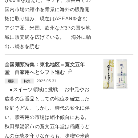
が20％を超えた。ギフト、贈答用での
国内市場の縮小を背景に海外の販路開
拓に取り組み、現在はASEANを含む
アジア圏、米国、欧州など37の国や地
域に販売網を広げている。 海外に輸
出…続きを読む
全国麺類特集：東北地区＝寛文五年
堂 自家用へとシフト進む
2025.05.31
麺類
特集
●スイーツ領域に挑戦 お中元やお
歳暮の定番品としての地位を確立した
稲庭うどん。しかし、時代の変化に伴
い、贈答用の市場は縮小傾向にある。
秋田県湯沢市の寛文五年堂は稲庭うど
んの伝統を守りながらも、味噌や米麹