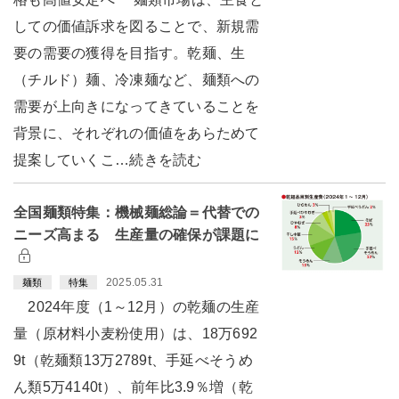
しての価値訴求を図ることで、新規需
要の需要の獲得を目指す。乾麺、生
（チルド）麺、冷凍麺など、麺類への
需要が上向きになってきていることを
背景に、それぞれの価値をあらためて
提案していくこ…続きを読む
全国麺類特集：機械麺総論＝代替での
ニーズ高まる 生産量の確保が課題に
2025.05.31
麺類
特集
2024年度（1～12月）の乾麺の生産
量（原材料小麦粉使用）は、18万692
9t（乾麺類13万2789t、手延べそうめ
ん類5万4140t）、前年比3.9％増（乾