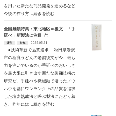
を用いた新たな商品開発を進めるなど
今後の在り方…続きを読む
全国麺類特集：東北地区＝後文 「手
延べ」新製法に注目
2025.05.31
麺類
特集
●技術革新で品質追求 秋田県湯沢
市の稲庭うどんの老舗後文が今、最も
力を注いでいるのが手延べのおいしさ
を最大限に引き出す新たな製麺技術の
研究だ。手延べや機械麺で培ったノウ
ハウを基にワンランク上の品質を追求
した塩麦熟成法と呼ぶ製法にたどり着
き、昨年には…続きを読む