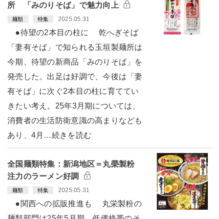
所 「みのりそば」で魅力向上
2025.05.31
麺類
特集
●待望の2本目の柱に 乾へぎそば
「妻有そば」で知られる玉垣製麺所は
今期、待望の新商品「みのりそば」を
発売した。出足は好調で、今後は「妻
有そば」に次ぐ2本目の柱に育ててい
きたい考え。25年3月期については、
消費者の生活防衛意識の高まりなども
あり、4月…続きを読む
全国麺類特集：新潟地区＝丸榮製粉
注力のラーメン好調
2025.05.31
麺類
特集
●関西への拡販推進も 丸栄製粉の
麺類部門は25年5月期、低価格帯のそ