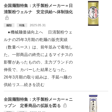
全国麺類特集：大手製粉メーカー＝日
清製粉ウェルナ 安定供給へ体制強化
2025.05.31
麺類
特集
●機械麺価値向上へ 日清製粉ウェ
ルナの25年3月期の乾麺の販売実績
（数量ベース）は、前年並みで着地し
た。一部商品の終売によるマイナスの
影響があったものの、主力ブランドの
伸長で、カバーした結果となった。
26年3月期の取り組みは、手延べ麺の
供給リス…続きを読む
全国麺類特集：大手製粉メーカー＝ニ
ップン 定番商品の拡販を図る