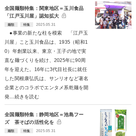
全国麺類特集：関東地区＝玉川食品
「江戸玉川屋」認知拡大
2025.05.31
麺類
特集
●事業の新たな柱を模索 「江戸玉
川屋」こと玉川食品は、1935（昭和1
0）年創業以来、東京・王子の地で実
直な麺づくりを続け、2025年に90周
年を迎えた。16年に3代目社長に就任
した関根康弘氏は、サンリオなど著名
企業とのコラボでエンタメ系乾麺を開
発…続きを読む
全国麺類特集：静岡地区＝池島フー
ズ 茶そばの活性化を
2025.05.31
麺類
特集