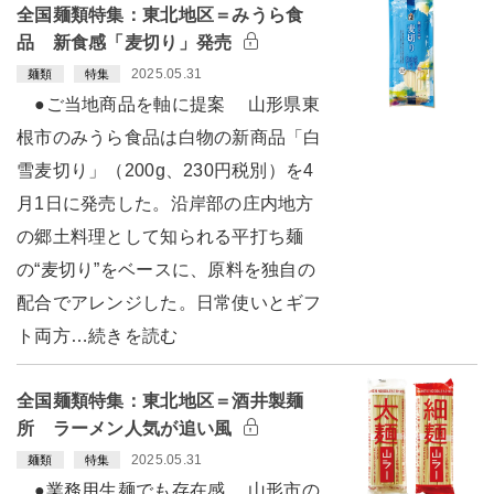
全国麺類特集：東北地区＝みうら食
品 新食感「麦切り」発売
2025.05.31
麺類
特集
●ご当地商品を軸に提案 山形県東
根市のみうら食品は白物の新商品「白
雪麦切り」（200g、230円税別）を4
月1日に発売した。沿岸部の庄内地方
の郷土料理として知られる平打ち麺
の“麦切り”をベースに、原料を独自の
配合でアレンジした。日常使いとギフ
ト両方…続きを読む
全国麺類特集：東北地区＝酒井製麺
所 ラーメン人気が追い風
2025.05.31
麺類
特集
●業務用生麺でも存在感 山形市の