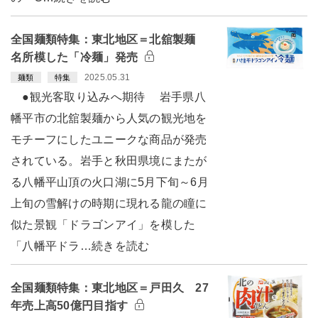
全国麺類特集：東北地区＝北舘製麺
名所模した「冷麺」発売
2025.05.31
麺類
特集
●観光客取り込みへ期待 岩手県八
幡平市の北舘製麺から人気の観光地を
モチーフにしたユニークな商品が発売
されている。岩手と秋田県境にまたが
る八幡平山頂の火口湖に5月下旬～6月
上旬の雪解けの時期に現れる龍の瞳に
似た景観「ドラゴンアイ」を模した
「八幡平ドラ…続きを読む
全国麺類特集：東北地区＝戸田久 27
年売上高50億円目指す