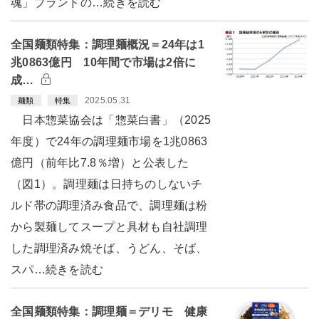
魂」ブランドの…続きを読む
全国麺類特集：調理麺概況＝24年は1
兆0863億円 10年間で市場は2倍に
成…
2025.05.31
麺類
特集
日本惣菜協会は「惣菜白書」（2025
年度）で24年の調理麺市場を1兆0863
億円（前年比7.8％増）と公表した
（図1）。調理麺は日持ちのしないチ
ルド帯の調理済み食品で、調理麺は粉
から製麺してスープと具材も自社調理
した調理済み焼そば、うどん、そば、
スパ…続きを読む
全国麺類特集：調理麺＝デリモ 健康