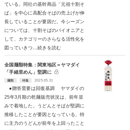
ている。同社の基幹商品「元祖十割そ
ば」を中心に高配合そばの売上げが伸
長していることが要因だ。今シーズン
については、十割そばのパイオニアと
して、カテゴリーのさらなる活性化を
図っていきつ…続きを読む
全国麺類特集：関東地区＝ヤマダイ
「手緒里めん」堅調に
2025.05.31
麺類
特集
●贈答需要は回復基調 ヤマダイの
25年3月期の乾麺販売状況は、前年並
みで着地した。うどんとそばが堅調に
推移したことが要因となっている。特
に主力のうどんが前年を上回ったこと