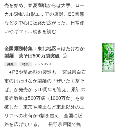
売を始め、春夏商戦からは大手、ロー
カルSMの山形エリアの店舗、EC業態
などを中心に販路が広がった。日常使
いやギフト…続きを読む
全国麺類特集：東北地区＝はたけなか
製麺 茶そば500万袋突破
2025.05.31
麺類
特集
●PBや留め型の製造も 宮城県白石
市のはたけなか製麺の「ぜいたく茶そ
ば」が発売から10周年を迎え、累計の
販売数量は500万袋（1000万食）を突
破した。東京や埼玉など東北以外のエ
リアへの出荷が6割を超え、全国に販
路を広げている。 長野県戸隠で挽