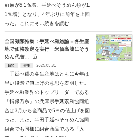
麺類が5.1％増、手延べそうめん類が1.
1％増）となり、4年ぶりに前年を上回
った。これにそ…続きを読む
全国麺類特集：手延べ麺総論＝各生産
地で価格改定を実行 米価高騰にそう
めん代替…
2025.05.31
麺類
特集
手延べ麺の各生産地はともに今年は
早い段階で値上げの意思を表明した。
手延べ麺業界のトップリーダーである
「揖保乃糸」の兵庫県手延素麺協同組
合は3月から全商品で5％の値上げを図
った。また、半田手延べそうめん協同
組合でも同様に組合商品である「入