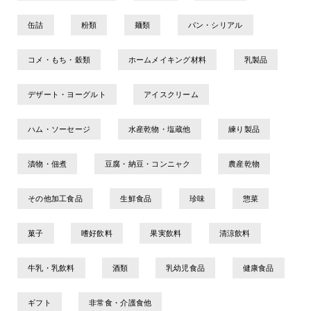
缶詰
粉類
麺類
パン・シリアル
コメ・もち・穀類
ホームメイキング材料
乳製品
デザート・ヨーグルト
アイスクリーム
ハム・ソーセージ
水産乾物・塩蔵他
練り製品
漬物・佃煮
豆腐・納豆・コンニャク
農産乾物
その他加工食品
生鮮食品
珍味
惣菜
菓子
嗜好飲料
果実飲料
清涼飲料
牛乳・乳飲料
酒類
乳幼児食品
健康食品
ギフト
非常食・介護食他