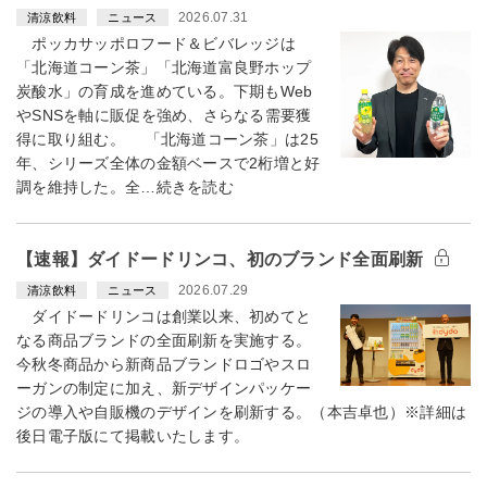
2026.07.31
清涼飲料
ニュース
ポッカサッポロフード＆ビバレッジは
「北海道コーン茶」「北海道富良野ホップ
炭酸水」の育成を進めている。下期もWeb
やSNSを軸に販促を強め、さらなる需要獲
得に取り組む。 「北海道コーン茶」は25
年、シリーズ全体の金額ベースで2桁増と好
調を維持した。全…続きを読む
【速報】ダイドードリンコ、初のブランド全面刷新
2026.07.29
清涼飲料
ニュース
ダイドードリンコは創業以来、初めてと
なる商品ブランドの全面刷新を実施する。
今秋冬商品から新商品ブランドロゴやスロ
ーガンの制定に加え、新デザインパッケー
ジの導入や自販機のデザインを刷新する。（本吉卓也）※詳細は
後日電子版にて掲載いたします。