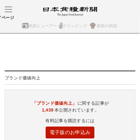
イページ
紙面ビューアー
クリッピング
最新の紙面
ブランド価値向上
「ブランド価値向上」
に関する記事が
1,439
本公開されています。
有料記事を購読するには
電子版のお申込み