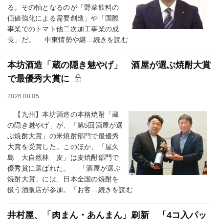
る。その軸となるのが「野菜飲料の
価値強化による需要創造」や「国際
事業でのトマト他二次加工事業の成
長」だ。 中東情勢や継…続きを読む
本坊酒造「蔵の隠き魅やげ」 酒屋が選ぶ焼酎大賞
で最優秀大賞に
2026.08.05
【九州】本坊酒造の本格焼酎「蔵
の隠き魅やげ」が、「第5回酒屋が選
ぶ焼酎大賞」の米焼酎部門で最優秀
大賞を受賞した。このほか、「屋久
島 大自然林 麦」は麦焼酎部門で
優秀賞に選ばれた。 「酒屋が選ぶ
焼酎大賞」には、日本全国の焼酎を
扱う酒販店が参加。「お客…続きを読む
井村屋、「肉まん・あんまん」刷新 「4コ入パッ