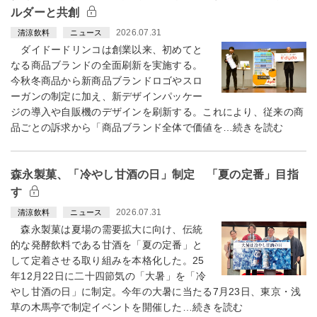
ルダーと共創
2026.07.31
清涼飲料
ニュース
ダイドードリンコは創業以来、初めてと
なる商品ブランドの全面刷新を実施する。
今秋冬商品から新商品ブランドロゴやスロ
ーガンの制定に加え、新デザインパッケー
ジの導入や自販機のデザインを刷新する。これにより、従来の商
品ごとの訴求から「商品ブランド全体で価値を…続きを読む
森永製菓、「冷やし甘酒の日」制定 「夏の定番」目指
す
2026.07.31
清涼飲料
ニュース
森永製菓は夏場の需要拡大に向け、伝統
的な発酵飲料である甘酒を「夏の定番」と
して定着させる取り組みを本格化した。25
年12月22日に二十四節気の「大暑」を「冷
やし甘酒の日」に制定。今年の大暑に当たる7月23日、東京・浅
草の木馬亭で制定イベントを開催した…続きを読む