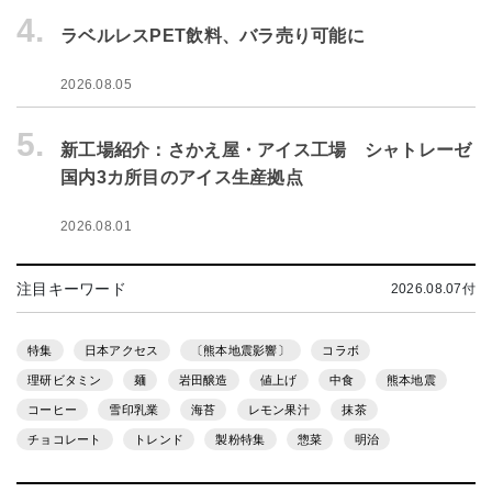
4.
ラベルレスPET飲料、バラ売り可能に
2026.08.05
5.
新工場紹介：さかえ屋・アイス工場 シャトレーゼ
国内3カ所目のアイス生産拠点
2026.08.01
注目キーワード
2026.08.07付
特集
日本アクセス
〔熊本地震影響〕
コラボ
理研ビタミン
麺
岩田醸造
値上げ
中食
熊本地震
コーヒー
雪印乳業
海苔
レモン果汁
抹茶
チョコレート
トレンド
製粉特集
惣菜
明治