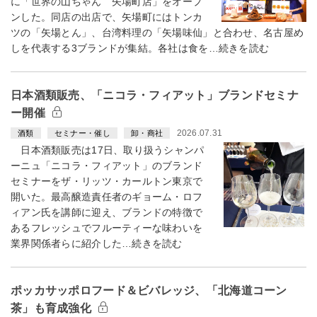
に「世界の山ちゃん 矢場町店」をオープ
ンした。同店の出店で、矢場町にはトンカ
ツの「矢場とん」、台湾料理の「矢場味仙」と合わせ、名古屋め
しを代表する3ブランドが集結。各社は食を…続きを読む
日本酒類販売、「ニコラ・フィアット」ブランドセミナ
ー開催
2026.07.31
酒類
セミナー・催し
卸・商社
日本酒類販売は17日、取り扱うシャンパ
ーニュ「ニコラ・フィアット」のブランド
セミナーをザ・リッツ・カールトン東京で
開いた。最高醸造責任者のギョーム・ロフ
ィアン氏を講師に迎え、ブランドの特徴で
あるフレッシュでフルーティーな味わいを
業界関係者らに紹介した…続きを読む
ポッカサッポロフード＆ビバレッジ、「北海道コーン
茶」も育成強化