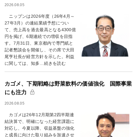
2026.08.05
ニップンは2026年度（26年4月～
27年3月）の連結業績予想につい
て、売上高を過去最高となる4300億
円を掲げ、6期連続での増収を目指
す。7月31日、東京都内で専門紙と
記者懇談会を開催し、その席で大田
尾亨社長が経営方針を示した。利益
に関しては、知多…続きを読む
カゴメ、下期戦略は野菜飲料の価値強化 国際事業
にも注力
2026.08.05
カゴメは26年12月期第2四半期連
結決算で、明確になった経営課題に
対応し、今夏以降、収益基盤の強化
と成長に向けた取り組みを加速させ