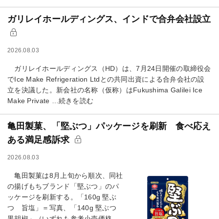
ガリレイホールディングス、インドで合弁会社設立
2026.08.03
ガリレイホールディングス（HD）は、7月24日開催の取締役会
でIce Make Refrigeration Ltdとの共同出資による合弁会社の設
立を決議した。新会社の名称（仮称）はFukushima Galilei Ice
Make Private …続きを読む
亀田製菓、「堅ぶつ」パッケージを刷新 食べ応え
ある満足感訴求
2026.08.03
亀田製菓は8月上旬から順次、同社
の揚げもちブランド「堅ぶつ」のパ
ッケージを刷新する。「160g 堅ぶ
つ 旨塩」＝写真、「140g 堅ぶつ
黒胡椒」（いずれも参考小売価格