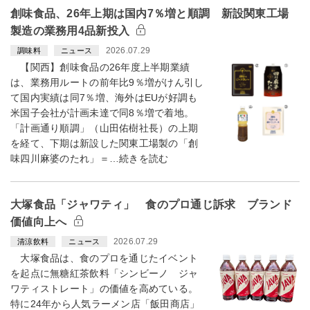
創味食品、26年上期は国内7％増と順調 新設関東工場
製造の業務用4品新投入
2026.07.29
調味料
ニュース
【関西】創味食品の26年度上半期業績
は、業務用ルートの前年比9％増がけん引し
て国内実績は同7％増、海外はEUが好調も
米国子会社が計画未達で同8％増で着地。
「計画通り順調」（山田佑樹社長）の上期
を経て、下期は新設した関東工場製の「創
味四川麻婆のたれ」＝…続きを読む
大塚食品「ジャワティ」 食のプロ通じ訴求 ブランド
価値向上へ
2026.07.29
清涼飲料
ニュース
大塚食品は、食のプロを通じたイベント
を起点に無糖紅茶飲料「シンビーノ ジャ
ワティストレート」の価値を高めている。
特に24年から人気ラーメン店「飯田商店」