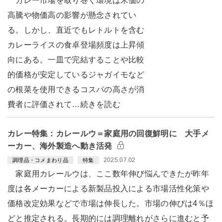
カレー市場を取り巻く環境は米価の
高騰や物価高の影響が懸念されてい
る。しかし、直近でもレトルトを含む
カレーライスの食卓登場頻度は上昇傾
向にある。一皿で完結することや比較
的価格が安定しているジャガイモなど
の根菜を使用できるコスパの高さが消
費者に評価されて…続きを読む
カレー特集：カレールウ＝家庭用の回復鮮明に 大手メ
ーカー、海外製造へ動き活発
2025.07.02
調理品・コメまわり品
特集
家庭用カレールウは、ここ数年伸び悩んできたが昨年
度は各メーカーによる新製品投入による市場活性化策や
価格改定効果などで市場は伸長した。市場の伸びは4％ほ
どと推定される。長期的には調理離れがさらに進むと予