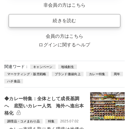
非会員の方はこちら
続きを読む
会員の方はこちら
ログインに関するヘルプ
関連ワード：
キャンペーン
地域創生
マーケティング・販売戦略
ブランド価値向上
カレー特集
周年
ハチ食品
◆カレー特集：全体として成長基調
へ 底堅いカレー人気 海外へ進出本
格化
2025.07.02
調理品・コメまわり品
特集