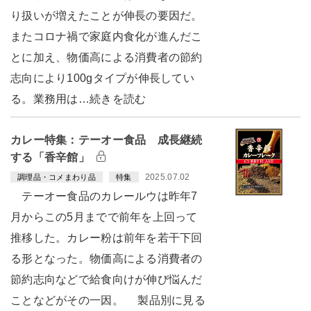
り扱いが増えたことが伸長の要因だ。
またコロナ禍で家庭内食化が進んだこ
とに加え、物価高による消費者の節約
志向により100gタイプが伸長してい
る。業務用は…続きを読む
カレー特集：テーオー食品 成長継続
する「香辛館」
2025.07.02
調理品・コメまわり品
特集
テーオー食品のカレールウは昨年7
月からこの5月までで前年を上回って
推移した。カレー粉は前年を若干下回
る形となった。物価高による消費者の
節約志向などで給食向けが伸び悩んだ
ことなどがその一因。 製品別に見る