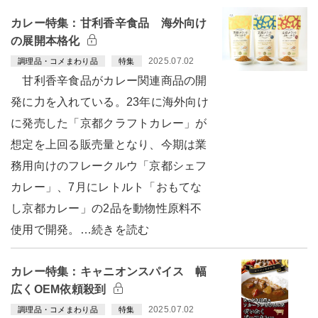
カレー特集：甘利香辛食品 海外向け
の展開本格化
2025.07.02
調理品・コメまわり品
特集
甘利香辛食品がカレー関連商品の開
発に力を入れている。23年に海外向け
に発売した「京都クラフトカレー」が
想定を上回る販売量となり、今期は業
務用向けのフレークルウ「京都シェフ
カレー」、7月にレトルト「おもてな
し京都カレー」の2品を動物性原料不
使用で開発。…続きを読む
カレー特集：キャニオンスパイス 幅
広くOEM依頼殺到
2025.07.02
調理品・コメまわり品
特集