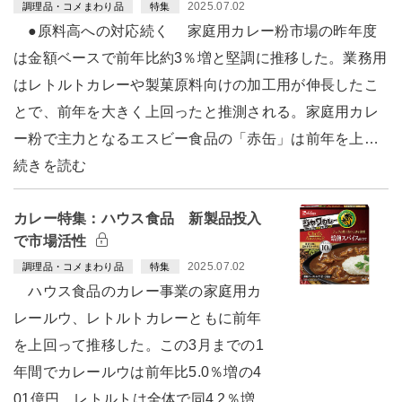
2025.07.02
調理品・コメまわり品
特集
●原料高への対応続く 家庭用カレー粉市場の昨年度
は金額ベースで前年比約3％増と堅調に推移した。業務用
はレトルトカレーや製菓原料向けの加工用が伸長したこ
とで、前年を大きく上回ったと推測される。家庭用カレ
ー粉で主力となるエスビー食品の「赤缶」は前年を上…
続きを読む
カレー特集：ハウス食品 新製品投入
で市場活性
2025.07.02
調理品・コメまわり品
特集
ハウス食品のカレー事業の家庭用カ
レールウ、レトルトカレーともに前年
を上回って推移した。この3月までの1
年間でカレールウは前年比5.0％増の4
01億円、レトルトは全体で同4.2％増