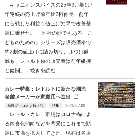
キャニオンスパイスの25年3月期は7
年連続の売上げ前年比2桁伸長、前年
に苦戦した利益も値上げ効果で改善基
調に乗せた。 同社の顔でもある「こ
どものための」シリーズは販売価格で
約2割の値上げに踏み切り、ルウは微
減も、レトルト類の販売量は前年維持
と健闘。…続きを読む
カレー特集：レトルトに新たな潮流
老舗メーカーが家庭用へ進出
2025.07.02
調理品・コメまわり品
特集
レトルトカレー市場はコロナ禍によ
る内食化傾向などを背景にこれまで順
調に市場を拡大してきた。現在は名店