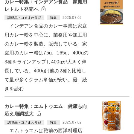
カレー特集：インデアン食品 家庭用
レトルト発売へ
2025.07.02
調理品・コメまわり品
特集
インデアン食品のカレー事業は家庭
用カレー粉を中心に、業務用や加工用
のカレー粉を製造、販売している。家
庭用のカレー粉は75g、165g、400gの
3種をラインアップし400gが大きく伸
長している。400gは他の2種と比較し
て量が多くグラム単価が安い。最…続
きを読む
カレー特集：エムトゥエム 健康志向
応え順調拡大
2025.07.02
調理品・コメまわり品
特集
エムトゥエムは戦前の西洋料理店