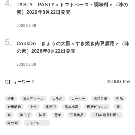
4.
TASTY PASTY＜トマトペースト調味料＞（味の
素）2026年8月22日発売
2026.08.09
5.
CookDo きょうの大皿＜すき焼き肉豆腐用＞（味
の素）2026年8月22日発売
2026.08.09
注目キーワード
2026.08.10付
特集
日本アクセス
コラボ
コーヒー
雪印乳業
明治
岩田醸造
中食
業務用
熊本地震
理研ビタミン
麺
春
値上げ
抹茶
惣菜
三菱食品
〔熊本地震影響〕
味の素
チョコレート