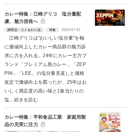
カレー特集：江崎グリコ 塩分量配
慮、魅力啓発へ
2025.07.02
調理品・コメまわり品
特集
江崎グリコは“おいしい塩分量”を軸
に価値向上したカレー商品群の魅力訴
求に力を入れる。24年にカレー主力ブ
ランド「プレミアム熟カレー」「ZEP
PIN」「LEE」の塩分量見直しと価格
改定で価値向上を図ったが、25年はお
いしく満足度の高い味と1食当たりの
塩…続きを読む
カレー特集：平和食品工業 家庭用製
品の充実に注力