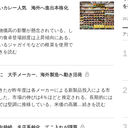
を
いカレー人気 海外へ進出本格化
20
物価高の影響が懸念されている。し
ア
の食卓登場頻度は上昇傾向にある。
いるジャガイモなどの根菜を使用で
1
きを読む
に 大手メーカー、海外製造へ動き活発
2
きたが昨年度は各メーカーによる新製品投入による市
した。市場の伸びは4％ほどと推定される。長期的には
では堅調に推移している。米価の高騰…続きを読む
3
向持続 名店系鈍化、てこ入れが課題