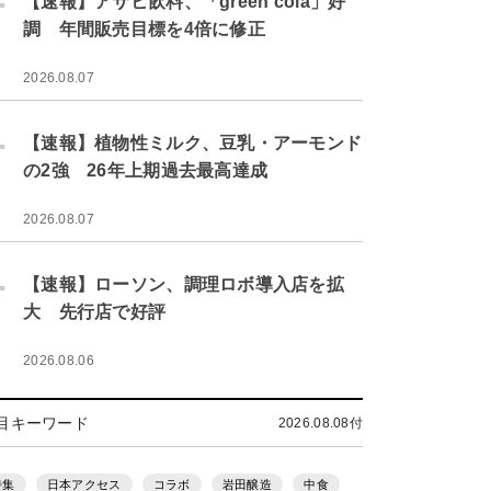
【速報】アサヒ飲料、「green cola」好
調 年間販売目標を4倍に修正
2026.08.07
.
【速報】植物性ミルク、豆乳・アーモンド
の2強 26年上期過去最高達成
2026.08.07
.
【速報】ローソン、調理ロボ導入店を拡
大 先行店で好評
2026.08.06
目キーワード
2026.08.08付
特集
日本アクセス
コラボ
岩田醸造
中食