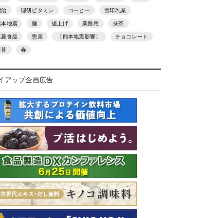
明治
理研ビタミン
コーヒー
雪印乳業
熊本地震
麺
値上げ
業務用
抹茶
三菱食品
惣菜
〔熊本地震影響〕
チョコレート
海苔
春
イアップ企画広告