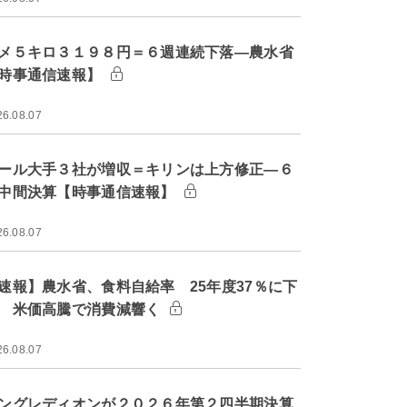
メ５キロ３１９８円＝６週連続下落―農水省
時事通信速報】
26.08.07
ール大手３社が増収＝キリンは上方修正―６
中間決算【時事通信速報】
26.08.07
速報】農水省、食料自給率 25年度37％に下
 米価高騰で消費減響く
26.08.07
ングレディオンが２０２６年第２四半期決算