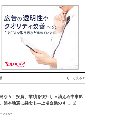
報
もっと見る >
発なＡＩ投資、業績を後押し＝消えぬ中東影
、熊本地震に懸念も―上場企業の４…
26.08.07