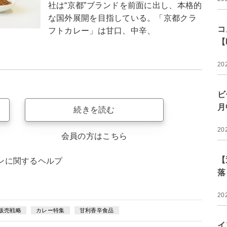
社は“京都”ブランドを前面に出し、本格的
な国外展開を目指している。「京都クラ
コ
フトカレー」は甘口、中辛、
【
20
ビ
月
続きを読む
20
会員の方はこちら
【
ンに関するヘルプ
落
20
販売戦略
カレー特集
甘利香辛食品
イ