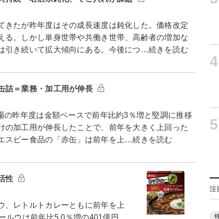
てきたが昨年度はその成長速度は鈍化した。価格改定
える。しかし単身世帯や共働き世帯、高齢者の増加な
は引き続いて拡大傾向にある。今後につ…続きを読む
4
缶詰＝業務・加工用が伸長
の昨年度は金額ベースで前年比約3％増と堅調に推移
5
けの加工用が伸長したことで、前年を大きく上回った
エスビー食品の「赤缶」は前年を上…続きを読む
活性
注
ウ、レトルトカレーともに前年を上
ルウは前年比5.0％増の401億円、