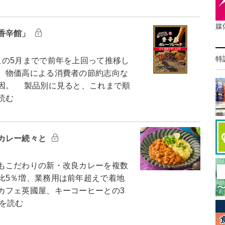
媒
香辛館」
特
の5月までで前年を上回って推移し
。物価高による消費者の節約志向な
因。 製品別に見ると、これまで順
読む
カレー続々と
もこだわりの新・改良カレーを複数
比5％増、業務用は前年超えで着地
カフェ英國屋、キーコーヒーとの3
を読む