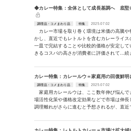
◆カレー特集：全体として成長基調へ 底堅
2025.07.02
調理品・コメまわり品
特集
カレー市場を取り巻く環境は米価の高騰や
かし、直近でもレトルトを含むカレーライス
一皿で完結することや比較的価格が安定して
きるコスパの高さが消費者に評価されて…続
カレー特集：カレールウ＝家庭用の回復鮮明
2025.07.02
調理品・コメまわり品
特集
家庭用カレールウは、ここ数年伸び悩んで
場活性化策や価格改定効果などで市場は伸長
調理離れがさらに進むと予想されるが、直近
カレー特集：レトルトカレー＝市場は拡大傾