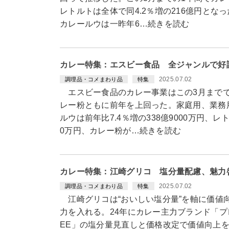
レトルトは全体で同4.2％増の216億円とな
カレールウは一昨年6…続きを読む
カレー特集：エスビー食品 全ジャンルで好
2025.07.02
調理品・コメまわり品
特集
エスビー食品のカレー事業はこの3月までで
レー粉ともに前年を上回った。家庭用、業務
ルウは前年比7.4％増の338億9000万円、レト
0万円、カレー粉が…続きを読む
カレー特集：江崎グリコ 塩分量配慮、魅力
2025.07.02
調理品・コメまわり品
特集
江崎グリコは“おいしい塩分量”を軸に価値
力を入れる。24年にカレー主力ブランド「プレ
EE」の塩分量見直しと価格改定で価値向上を