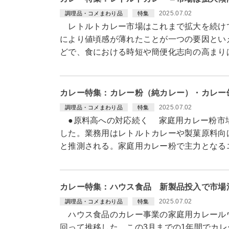
2025.07.02
調理品・コメまわり品
特集
レトルトカレー市場はこれまで拡大を続け
により値頃感が薄れたことが一つの要因とい
どで、食における時短や簡便化志向の高まり
カレー特集：カレー粉（純カレー）・カレー
2025.07.02
調理品・コメまわり品
特集
●原料高への対応続く 家庭用カレー粉市場
した。業務用はレトルトカレーや製菓原料向
と推測される。家庭用カレー粉で主力となる
カレー特集：ハウス食品 新製品投入で市場
2025.07.02
調理品・コメまわり品
特集
ハウス食品のカレー事業の家庭用カレール
回って推移した。この3月までの1年間でカレー