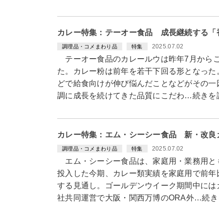
カレー特集：テーオー食品 成長継続する「
2025.07.02
調理品・コメまわり品
特集
テーオー食品のカレールウは昨年7月からこ
た。カレー粉は前年を若干下回る形となった
どで給食向けが伸び悩んだことなどがその一
調に成長を続けてきた品質にこだわ…続きを
カレー特集：エム・シーシー食品 新・改良
2025.07.02
調理品・コメまわり品
特集
エム・シーシー食品は、家庭用・業務用と
投入した今期、カレー類実績を家庭用で前年
する見通し。ゴールデンウイーク期間中には
社共同運営で大阪・関西万博のORA外…続き