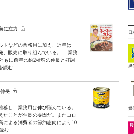
実に注力
日
ルトなどの業務用に加え、近年は
発、販売に取り組んでいる。 業務
ともに前年比約2桁増の伸長と好調
媒
を読む
プ伸長
推移し、業務用は伸び悩んでいる。
媒
えたことが伸長の要因だ。またコロ
高による消費者の節約志向により10
読む