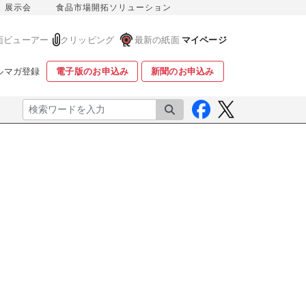
展示会
食品市場開拓ソリューション
面ビューアー
クリッピング
最新の紙面
マイページ
ルマガ登録
電子版のお申込み
新聞のお申込み
検索