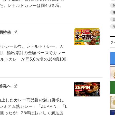
った。レトルトカレーは同4.6％増。
調推移
タ
カレールウ、レトルトカレー、カ
用、輸出累計の金額ベースでカレー
ルトカレーが同5.0％増の164億100
啓発へ
向上したカレー商品群の魅力訴求に
ミアム熟カレー」「ZEPPIN」「L
図ったが、25年はおいしく満足度