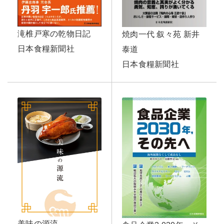
滝椎戸寒の乾物日記
焼肉一代 叙々苑 新井
日本食糧新聞社
泰道
日本食糧新聞社
美味の源流