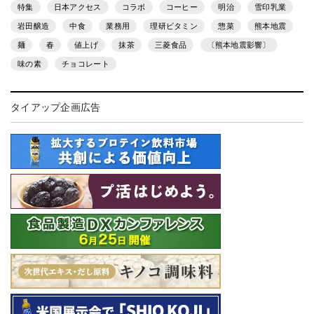
特集
日本アクセス
コラボ
コーヒー
明治
雪印乳業
岩田醸造
中食
業務用
理研ビタミン
惣菜
熊本地震
麺
春
値上げ
抹茶
三菱食品
〔熊本地震影響〕
味の素
チョコレート
タイアップ企画広告