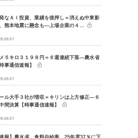
発なＡＩ投資、業績を後押し＝消えぬ中東影
、熊本地震に懸念も―上場企業の４…
26.08.07
メ５キロ３１９８円＝６週連続下落―農水省
時事通信速報】
26.08.07
ール大手３社が増収＝キリンは上方修正―６
中間決算【時事通信速報】
26.08.07
速報】農水省、食料自給率 25年度37％に下