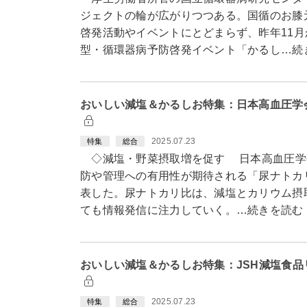
ジェクトの輪が広がりつつある。国循のお膝
啓発活動やイベントにとどまらず、昨年11月
型・循環器病予防啓発イベント「かるし…続
おいしい減塩＆かるしお特集：日本高血圧学
2025.07.23
特集
総合
◇減塩・野菜摂取増を促す 日本高血圧学会
防や管理への有用性が期待される「尿ナトカ
表した。尿ナトカリ比は、減塩とカリウム摂
ても情報発信に注力していく。…続きを読む
おいしい減塩＆かるしお特集：JSH減塩食品リ
2025.07.23
特集
総合