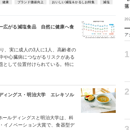
健康
ブランド価値向上
おいしい減塩＆かるしお特集
減塩
落
20
ー広がる減塩食品 自然に健康へ食
ア
り、実に成人の3人に1人、高齢者の
1
卒中や心臓病につながるリスクがある
題として位置付けられている。特に
2
ディングス・明治大学 エレキソル
ホールディングスと明治大学は、科
営・イノベーション大賞で、食器型デ
3