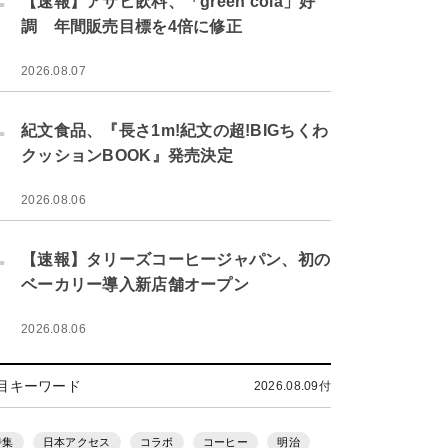
【速報】アサヒ飲料、「green cola」好
調 年間販売目標を4倍に修正
2026.08.07
.
紀文食品、『長さ1m!紀文の超!BIGちくわ
クッションBOOK』発売決定
2026.08.06
.
【速報】タリーズコーヒージャパン、初の
ベーカリー導入新店舗オープン
2026.08.06
目キーワード
2026.08.09付
特集
日本アクセス
コラボ
コーヒー
明治