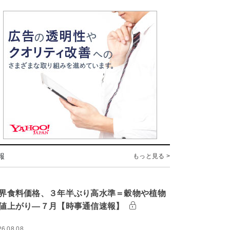
報
もっと見る >
界食料価格、３年半ぶり高水準＝穀物や植物
値上がり―７月【時事通信速報】
26.08.08