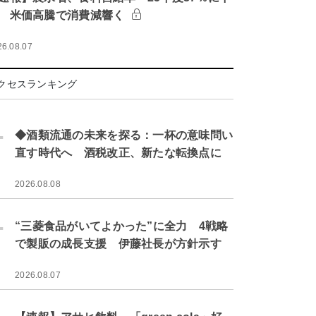
 米価高騰で消費減響く
26.08.07
クセスランキング
.
◆酒類流通の未来を探る：一杯の意味問い
直す時代へ 酒税改正、新たな転換点に
2026.08.08
.
“三菱食品がいてよかった”に全力 4戦略
で製販の成長支援 伊藤社長が方針示す
2026.08.07
.