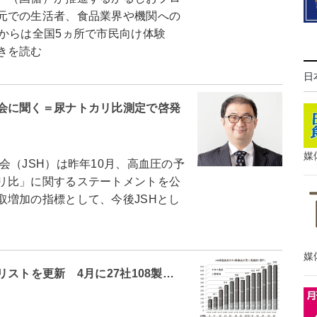
元での生活者、食品業界や機関への
からは全国5ヵ所で市民向け体験
きを読む
日
会に聞く＝尿ナトカリ比測定で啓発
媒
（JSH）は昨年10月、高血圧の予
リ比」に関するステートメントを公
取増加の指標として、今後JSHとし
媒
ストを更新 4月に27社108製…