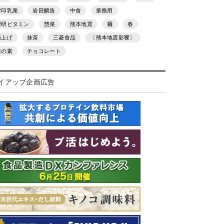
雪印乳業
岩田醸造
中食
業務用
理研ビタミン
惣菜
熊本地震
麺
春
値上げ
抹茶
三菱食品
〔熊本地震影響〕
味の素
チョコレート
イアップ企画広告