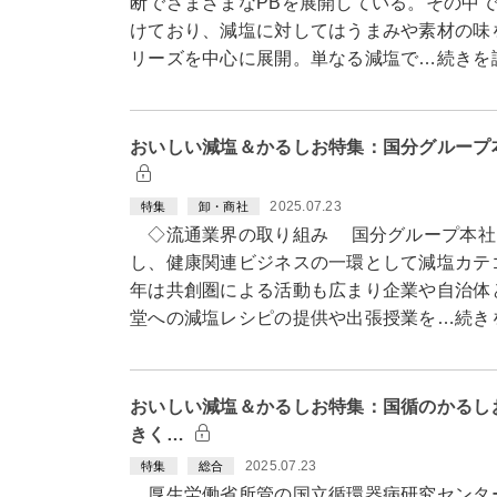
断でさまざまなPBを展開している。その中
けており、減塩に対してはうまみや素材の味
リーズを中心に展開。単なる減塩で…続きを
おいしい減塩＆かるしお特集：国分グループ
2025.07.23
特集
卸・商社
◇流通業界の取り組み 国分グループ本社は
し、健康関連ビジネスの一環として減塩カテ
年は共創圏による活動も広まり企業や自治体
堂への減塩レシピの提供や出張授業を…続き
おいしい減塩＆かるしお特集：国循のかるし
きく…
2025.07.23
特集
総合
厚生労働省所管の国立循環器病研究センタ