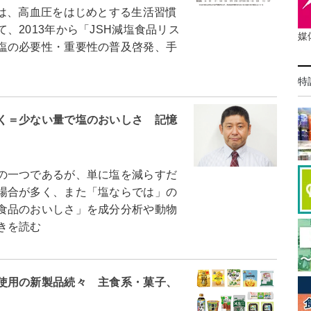
は、高血圧をはじめとする生活習慣
、2013年から「JSH減塩食品リス
媒
塩の必要性・重要性の普及啓発、手
特
く＝少ない量で塩のおいしさ 記憶
の一つであるが、単に塩を減らすだ
場合が多く、また「塩ならでは」の
食品のおいしさ」を成分分析や動物
きを読む
使用の新製品続々 主食系・菓子、