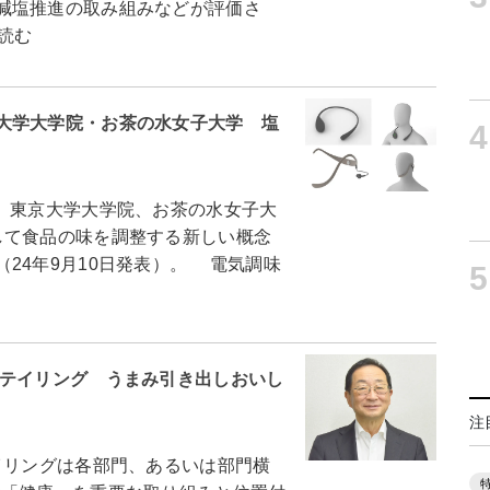
減塩推進の取み組みなどが評価さ
読む
大学大学院・お茶の水女子大学 塩
4
、東京大学大学院、お茶の水女子大
して食品の味を調整する新しい概念
24年9月10日発表）。 電気調味
5
リテイリング うまみ引き出しおいし
注
リングは各部門、あるいは部門横