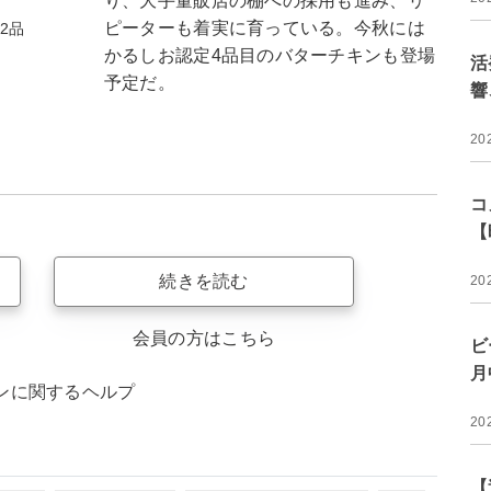
り、大手量販店の棚への採用も進み、リ
ピーターも着実に育っている。今秋には
2品
かるしお認定4品目のバターチキンも登場
活
予定だ。
響
20
コ
【
続きを読む
20
会員の方はこちら
ビ
月
ンに関するヘルプ
20
【