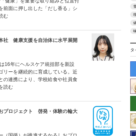
で「健康」を重要な取り組みと位置付
を前面に押し出した「だし香る」シ
読む
本社 健康支援を自治体に水平展開
タ
16年にヘルスケア統括部を新設
ゴリーを継続的に育成している。近
との連携により、学校給食や社員食
を読む
おプロジェクト 啓発・体験の輪大
ー（国循）が推進するかるしおプロ