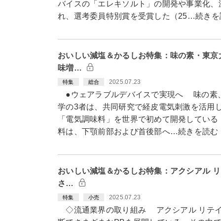
バイスの「エレキソルト」の開発や事業化、
れ、選考委員特別賞を受賞した（25…続きを
おいしい減塩＆かるしお特集：味の素・東京
味増…
2025.07.23
特集
総合
●ウェアラブルデバイスで実現へ 味の素
学の3者は、共同研究で経皮電気刺激を活用
「電気調味料」を世界で初めて開発している（
料は、下顎前部および首後部へ…続きを読む
おいしい減塩＆かるしお特集：アクシアル 
さ…
2025.07.23
特集
小売
◇流通業界の取り組み アクシアル リテイ