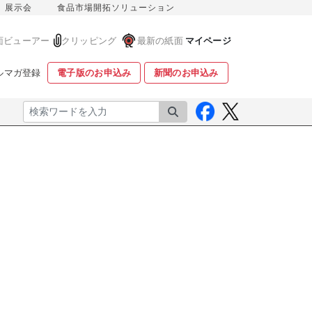
展示会
食品市場開拓ソリューション
面ビューアー
クリッピング
最新の紙面
マイページ
ルマガ登録
電子版のお申込み
新聞のお申込み
検索