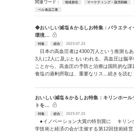
関連ワード：
地域創生
マーケティング・販売戦略
ベル食品工業
◆おいしい減塩＆かるしお特集：バラエティ
環境…
2025.07.23
特集
総合
日本の高血圧者は4300万人という推測もあ
3人に2人に及ぶともいわれる。高血圧は脳
ことから、高血圧の予防と治療は国民的な課
食塩の過剰摂取は、重要なリス…続きを読む
おいしい減塩＆かるしお特集：キリンホール
トを…
2025.07.23
特集
総合
●イノベーション大賞の特別賞に キリン
学技術と経済の会が主催する第12回技術経