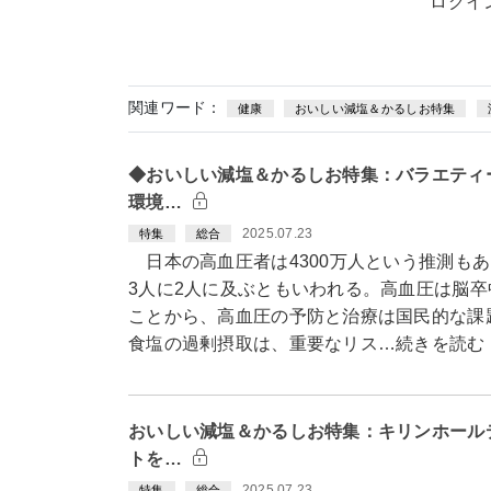
ログイ
関連ワード：
健康
おいしい減塩＆かるしお特集
◆おいしい減塩＆かるしお特集：バラエティ
環境…
2025.07.23
特集
総合
日本の高血圧者は4300万人という推測もあ
3人に2人に及ぶともいわれる。高血圧は脳
ことから、高血圧の予防と治療は国民的な課
食塩の過剰摂取は、重要なリス…続きを読む
おいしい減塩＆かるしお特集：キリンホール
トを…
2025.07.23
特集
総合