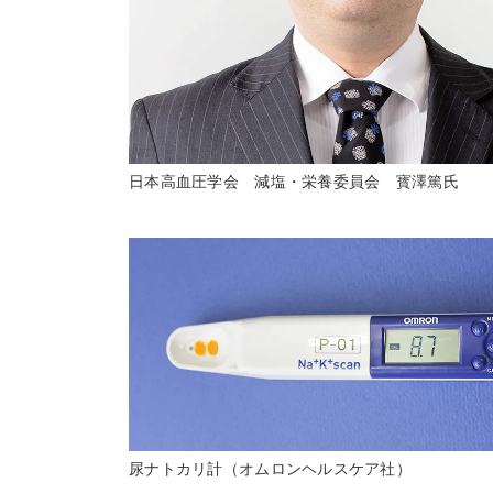
日本高血圧学会 減塩・栄養委員会 寳澤篤氏
尿ナトカリ計（オムロンヘルスケア社）