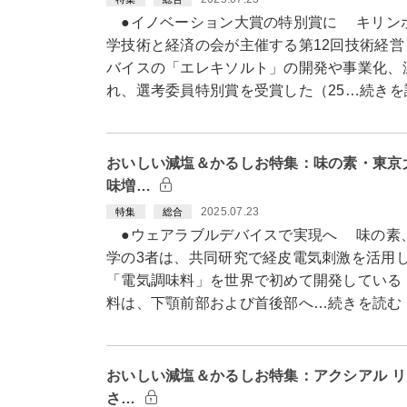
●イノベーション大賞の特別賞に キリン
学技術と経済の会が主催する第12回技術経
バイスの「エレキソルト」の開発や事業化、
れ、選考委員特別賞を受賞した（25…続きを
おいしい減塩＆かるしお特集：味の素・東京
味増…
2025.07.23
特集
総合
●ウェアラブルデバイスで実現へ 味の素
学の3者は、共同研究で経皮電気刺激を活用
「電気調味料」を世界で初めて開発している（
料は、下顎前部および首後部へ…続きを読む
おいしい減塩＆かるしお特集：アクシアル 
さ…