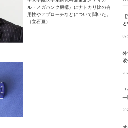
学大学院医学系研究科兼東北メディカ
ル・メガバンク機構）にナトカリ比の有
用性やアプローチなどについて聞いた。
【
（立石亘）
と
09
外
改
20
「
―
20
オ