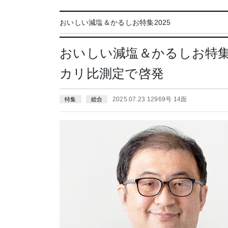
おいしい減塩＆かるしお特集2025
おいしい減塩＆かるしお特
カリ比測定で啓発
2025.07.23 12969号 14面
特集
総合