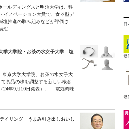
ホールディングスと明治大学は、科
営・イノベーション大賞で、食器型デ
減塩推進の取み組みなどが評価さ
日
読む
大学大学院・お茶の水女子大学 塩
媒
、東京大学大学院、お茶の水女子大
して食品の味を調整する新しい概念
24年9月10日発表）。 電気調味
媒
リテイリング うまみ引き出しおいし