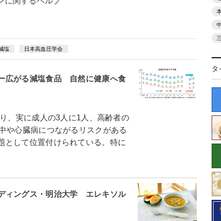
ンに関するヘルプ
減塩
日本高血圧学会
タ
ー広がる減塩食品 自然に健康へ食
り、実に成人の3人に1人、高齢者の
卒中や心臓病につながるリスクがある
題として位置付けられている。特に
ディングス・明治大学 エレキソル