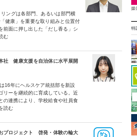
媒
リングは各部門、あるいは部門横
で「健康」を重要な取り組みと位置付
特
を前面に押し出した「だし香る」シ
読む
本社 健康支援を自治体に水平展開
16年にヘルスケア統括部を新設
ゴリーを継続的に育成している。近
との連携により、学校給食や社員食
を読む
おプロジェクト 啓発・体験の輪大