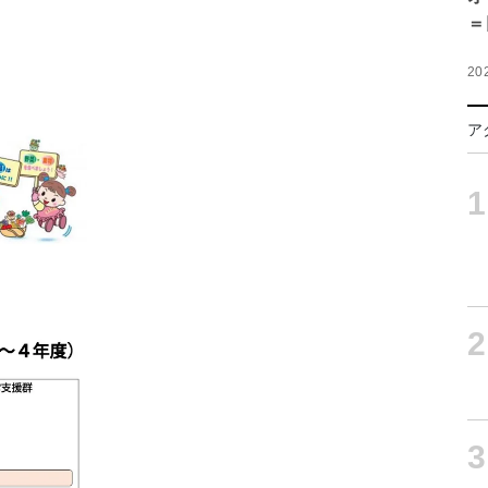
＝
20
ア
1
2
3