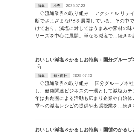
2025.07.23
特集
小売
◇流通業界の取り組み アクシアル リテイ
断でさまざまなPBを展開している。その中
けており、減塩に対してはうまみや素材の味
リーズを中心に展開。単なる減塩で…続きを
おいしい減塩＆かるしお特集：国分グループ
2025.07.23
特集
卸・商社
◇流通業界の取り組み 国分グループ本社は
し、健康関連ビジネスの一環として減塩カテ
年は共創圏による活動も広まり企業や自治体
堂への減塩レシピの提供や出張授業を…続き
おいしい減塩＆かるしお特集：国循のかるし