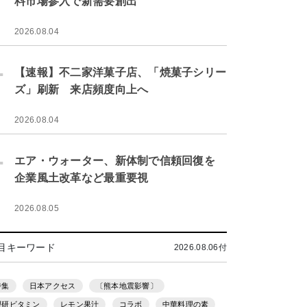
料市場参入で新需要創出
2026.08.04
.
【速報】不二家洋菓子店、「焼菓子シリー
ズ」刷新 来店頻度向上へ
2026.08.04
.
エア・ウォーター、新体制で信頼回復を
企業風土改革など最重要視
2026.08.05
目キーワード
2026.08.06付
特集
日本アクセス
〔熊本地震影響〕
理研ビタミン
レモン果汁
コラボ
中華料理の素