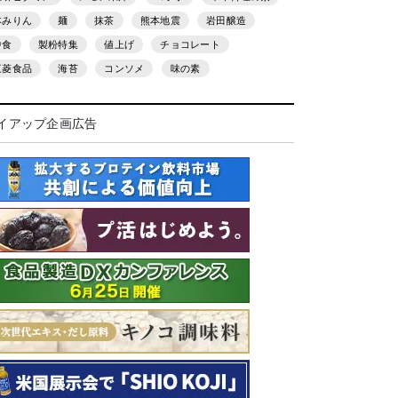
本みりん
麺
抹茶
熊本地震
岩田醸造
中食
製粉特集
値上げ
チョコレート
三菱食品
海苔
コンソメ
味の素
イアップ企画広告