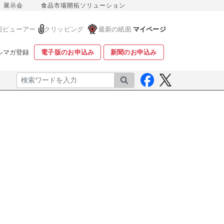
展示会
食品市場開拓ソリューション
面ビューアー
クリッピング
最新の紙面
マイページ
ルマガ登録
電子版のお申込み
新聞のお申込み
検索