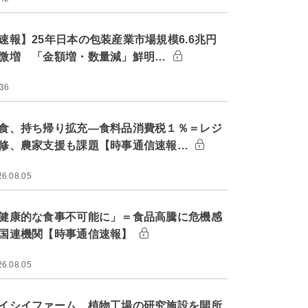
速報】25年日本の包装産業市場規模6.6兆円
微増 「金額増・数量減」鮮明…
:36
食、持ち帰り拡充―食料品消費税１％＝レジ
修、農家支援も課題【時事通信速報…
26.08.05
健康的な食事不可能に」＝食品高騰に危機感
国連機関【時事通信速報】
26.08.05
イシイファーム、植物工場の研究施設を開所