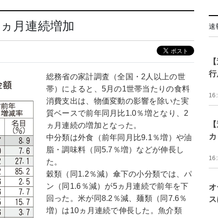
2ヵ月連続増加
速
【
行
総務省の家計調査（全国・2人以上の世
帯）によると、5月の1世帯当たりの食料
16
消費支出は、物価変動の影響を除いた実
質ベースで前年同月比1.0％増となり、2
【
ヵ月連続の増加となった。
カ
中分類は外食（前年同月比9.1％増）や油
脂・調味料（同5.7％増）などが伸長し
16
た。
穀類（同1.2％減）傘下の小分類では、パ
ン（同1.6％減）が5ヵ月連続で前年を下
オ
回った。米が同8.2％減、麺類（同7.6％
ス
増）は10ヵ月連続で伸長した。魚介類