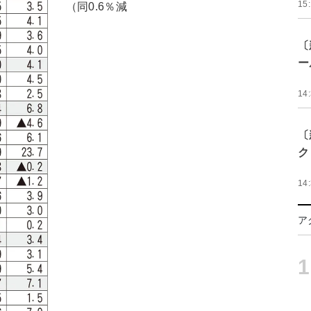
15
（同0.6％減
〔
ー
14
〔
ク
14
ア
1