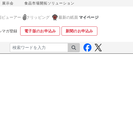
展示会
食品市場開拓ソリューション
面ビューアー
クリッピング
最新の紙面
マイページ
ルマガ登録
電子版のお申込み
新聞のお申込み
検索