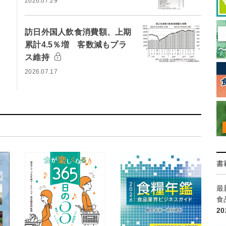
2026.07.29
訪日外国人飲食消費額、上期
累計4.5％増 客数減もプラ
ス維持
2026.07.17
書
最
食
2