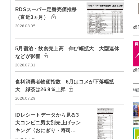
RDSスーパー定番売価推移
（直近3ヵ月）
2026.08.05
媒
5月宿泊・飲食売上高 伸び幅拡大 大型連休
などが影響
2026.07.31
媒
食料消費者物価指数 6月はコメが下落幅拡
大 緑茶は26.9％上昇
特
2026.07.29
IDレシートデータから見る3
大コンビニ男女別売上げラン
キング〈おにぎり・寿司…