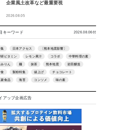
企業風土改革など最重要視
2026.08.05
目キーワード
2026.08.06付
特集
日本アクセス
〔熊本地震影響〕
理研ビタミン
レモン果汁
コラボ
中華料理の素
本みりん
麺
抹茶
熊本地震
岩田醸造
中食
製粉特集
値上げ
チョコレート
三菱食品
海苔
コンソメ
味の素
イアップ企画広告