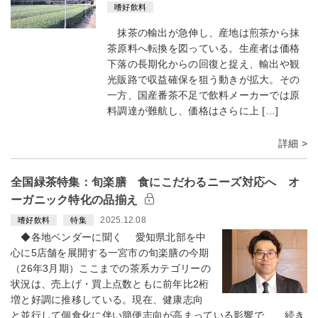
嗜好飲料
抹茶の輸出が急伸し、産地は煎茶から抹
茶原料へ転換を図っている。生産者は価格
下落の長期化からの回復と捉え、輸出や観
光販路で収益確保を狙う動きが拡大。その
一方、国産番茶不足で飲料メーカーでは原
料調達が難航し、価格はさらに上 […]
詳細 >
全国緑茶特集：旬楽膳 食にこだわるニーズ対応へ オ
ーガニック特化の品揃え
2025.12.08
嗜好飲料
特集
◆各地ベンダーに聞く 愛知県北部を中
心に5店舗を展開する一宮市の旬楽膳の今期
（26年3月期）ここまでの茶系カテゴリーの
状況は、売上げ・買上点数ともに前年比2桁
増と好調に推移している。現在、健康志向
と並行して個食化に伴い簡便志向が高まっている影響で、…続き