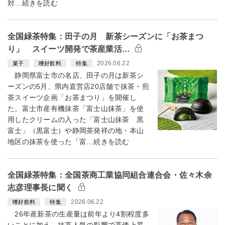
対…続きを読む
全国緑茶特集：田子の月 新茶シーズンに「お茶まつ
り」 スイーツ開発で茶産業活…
2026.06.22
菓子
嗜好飲料
特集
静岡県富士市の名店、田子の月は新茶シ
ーズンの5月、県内直営店20店舗で抹茶・煎
茶スイーツ企画「お茶まつり」を開催し
た。富士市産有機抹茶「富士山抹茶」を使
用したクリームの入った「富士山抹茶 黒
富士」（黒富士）や静岡茶発祥の地・本山
地区の抹茶を使った「富…続きを読む
全国緑茶特集：全国茶商工業協同組合連合会・佐々木余
志彦理事長に聞く
2026.06.22
嗜好飲料
特集
26年産新茶の生産量は前年より4割程度多