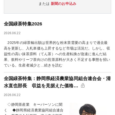
または
新聞のお申込み
全国緑茶特集2026
2026.06.22
2025年の緑茶輸出額は世界的な粉末茶需要の高まりで過去最
高を更新し、入札単価も上昇するなど市場は活況だ。しかし、収
益性の高い抹茶原料（てん茶）への生産転換が急速に進んだ結
果、飲料やリーフ茶向けの煎茶原料が大きく不足する事態を招い
ている。生産者減少と…続きを読む
全国緑茶特集：静岡県経済農業協同組合連合会・清
水直也部長 収益を見据えた価格…
2026.06.22
◇静岡茶産業 キーパーソンに聞
く ◆静岡県経済農業協同組合連合