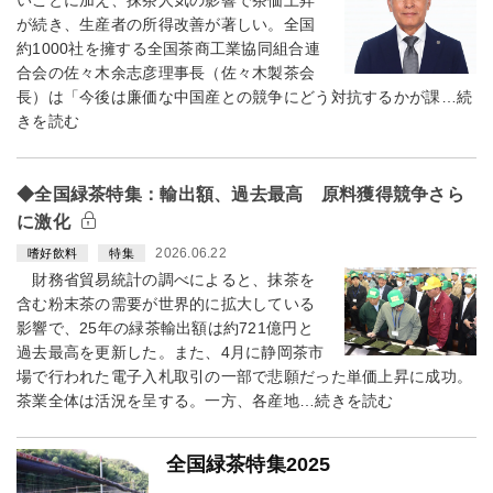
いことに加え、抹茶人気の影響で茶価上昇
が続き、生産者の所得改善が著しい。全国
約1000社を擁する全国茶商工業協同組合連
合会の佐々木余志彦理事長（佐々木製茶会
長）は「今後は廉価な中国産との競争にどう対抗するかが課…続
きを読む
◆全国緑茶特集：輸出額、過去最高 原料獲得競争さら
に激化
2026.06.22
嗜好飲料
特集
財務省貿易統計の調べによると、抹茶を
含む粉末茶の需要が世界的に拡大している
影響で、25年の緑茶輸出額は約721億円と
過去最高を更新した。また、4月に静岡茶市
場で行われた電子入札取引の一部で悲願だった単価上昇に成功。
茶業全体は活況を呈する。一方、各産地…続きを読む
全国緑茶特集2025