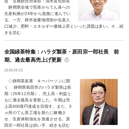
会 営農総合対策部・清水直也部長
静岡県全域で煎茶からてん茶への
生産転換が24年から急激に進んでい
る。一方、耕作放棄地増加や生産人
口減少、肥料・エネルギー価格上昇といった課題は多い。そ…続
きを読む
全国緑茶特集：ハラダ製茶・原田宗一郎社長 前
期、過去最高売上げ更新
2026.06.22
◇静岡茶産業 キーパーソンに聞
く 静岡県島田市のハラダ製茶は前
期（25年12月期）、売上高・利益と
もに過去最高を更新した。今期は売
上高600億円達成を目指す。また、3
ヵ所のてん茶工場を新たに稼働さ
せ、生産体制強化を加速させる。原
田宗一郎社長は担い手…続きを読む