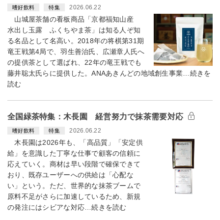
2026.06.22
嗜好飲料
特集
山城屋茶舗の看板商品「京都福知山産
水出し玉露 ふくちやま茶」は知る人ぞ知
る名品として名高い。2018年の将棋第31期
竜王戦第4局で、羽生善治氏、広瀬章人氏へ
の提供茶として選ばれ、22年の竜王戦でも
藤井聡太氏らに提供した。ANAあきんどの地域創生事業…続きを
読む
全国緑茶特集：木長園 経営努力で抹茶需要対応
2026.06.22
嗜好飲料
特集
木長園は2026年も、「高品質」「安定供
給」を意識した丁寧な仕事で顧客の信頼に
応えていく。商材は早い段階で確保できて
おり、既存ユーザーへの供給は「心配な
い」という。ただ、世界的な抹茶ブームで
原料不足がさらに加速しているため、新規
の発注にはシビアな対応…続きを読む