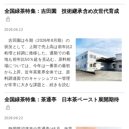
全国緑茶特集：吉田園 技術継承含め次世代育成
2026.06.22
吉田園は今期（2026年8月期）の
状況として、上期で売上高は前年比2
桁増と好調に推移した。通期での着
地も前年比50％超を見込む。原料相
場については、今年は一番茶の最初
から上昇。近年茶業界全体では、原
料調達面でのキャッシュフロー管理
が非常に大きな課題と…続きを読む
全国緑茶特集：茶通亭 日本茶ペースト展開期待
2026.06.22
静岡県沼津市の茶通亭は5月、抹茶