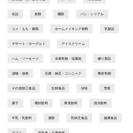
缶詰
粉類
麺類
パン・シリアル
コメ・もち・穀類
ホームメイキング材料
乳製品
デザート・ヨーグルト
アイスクリーム
ハム・ソーセージ
水産乾物・塩蔵他
練り製品
漬物・佃煮
豆腐・納豆・コンニャク
農産乾物
その他加工食品
生鮮食品
珍味
惣菜
菓子
嗜好飲料
果実飲料
清涼飲料
牛乳・乳飲料
酒類
乳幼児食品
健康食品
ギフト
非常食・介護食他