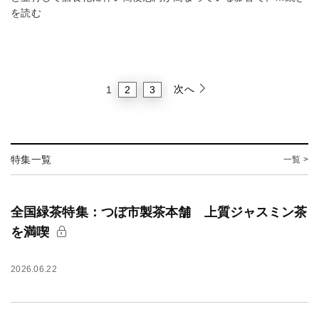
を読む
次へ
2
3
1
特集一覧
一覧 >
全国緑茶特集：つぼ市製茶本舗 上質ジャスミン茶
を満喫
2026.06.22