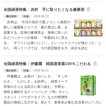
全国緑茶特集：吉村 手に取りたくなる健康茶
2026.06.22
嗜好飲料
特集
吉村は、“今日の気分で選ぶ”という発想の
新しい健康茶シリーズ「森の香ばし茶」を
提案する。従来の健康茶は「身体に良いけ
れどパッケージが地味」「年配向けに見え
る」「ギフトには使いにくい」といったイメージが強かった。し
かし、同シリーズでは、その固定観念を大…続きを読む
全国緑茶特集：伊藤園 純国産茶葉100％こだわる
2026.06.22
嗜好飲料
特集
伊藤園は、お茶の「おいしさ」「すこや
かさ」「たのしさ」を訴求し、緑茶リーフ
市場のさらなる拡大に取り組む。今期も、
伸長を継続するティーバッグ（TB）やイン
スタント（パウダータイプ）などの簡便性
製品の強化に注力する。加えて、多様化が進む生活者のニーズに