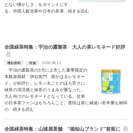
とない懐かしさ」をポイントにす
る。外国人観光客や日本の若者…続きを読む
全国緑茶特集：宇治の露製茶 大人の茶レモネード好評
2026.06.22
嗜好飲料
特集
宇治の露製茶の3月に上市した夏季限定の
本格派商材「伊右衛門 茶かほるレモネー
ド」が好評だ。レモン丸ごとのほろ苦さに
緑茶の清涼感と抹茶のうまみが重なった、
大人向けのレモネードとなっている。従来
の日本茶ファンはもちろんこと、普段は茶に縁遠い若年層も納得
の…続きを読む
全国緑茶特集：山城屋茶舗 “福知山ブランド”前面に