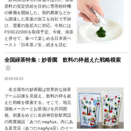
原料の安定供給を目的に専用粉砕機
の稼働を開始した。契約農家などか
ら調達した茶葉の加工を自社で手掛
け、需要の急拡大に対応。今秋には
FSSC22000を取得予定。今後、抹茶
と併せて、食べて楽しめる日本茶ペ
ースト「日本茶ノ生…続きを読む
全国緑茶特集：妙香園 飲料の枠超えた戦略模索
2026.06.22
名古屋市の妙香園は世界的な抹茶
ブーム以後を見据え、飲料の枠を超
えた戦略を模索する。そこで、地元
漬物メーカーとお茶漬けを共同開
発。初夏をめどに名鉄神宮前駅周辺
の商業施設「あつたnagAya」内にあ
る直営店（あつたnagAya店）のイー