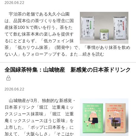
2026.06.22
宇治茶の老舗である丸久小山園
は、品質本位の茶づくりを理念に国
産抹茶100％で商いを行う。茶をた
てて飲む抹茶本来の楽しみを提供す
るにとどまらず、「低カフェイン抹
茶」「低カリウム抹茶」（開発中）で、「事情があり抹茶を飲め
ない人」もフォローアップする。また…続きを読む
全国緑茶特集：山城物産 新感覚の日本茶ドリンク
2026.06.22
山城物産が3月、独創的な新感覚・
日本茶ドリンク「堀江 辻重庵ミッ
クスジュース抹茶味」「堀江 辻重
庵ミックスジュースほうじ茶味」を
上市した。「ポップに日本茶を」に
加えて、「大阪らしさ」「そこはか