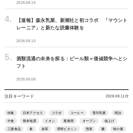
2026.08.10
4.
【速報】森永乳業、新潮社と初コラボ 「マウント
レーニア」と新たな読書体験を
2026.08.10
5.
酒類流通の未来を探る：ビール類＝価値競争へとシ
フト
2026.08.08
注目キーワード
2026.08.11付
特集
日本アクセス
コラボ
コーヒー
雪印乳業
明治
中食
熊本地震
イオン
業務用
オープン
値上げ
三菱食品
春
抹茶
理研ビタミン
惣菜
麺
味の素