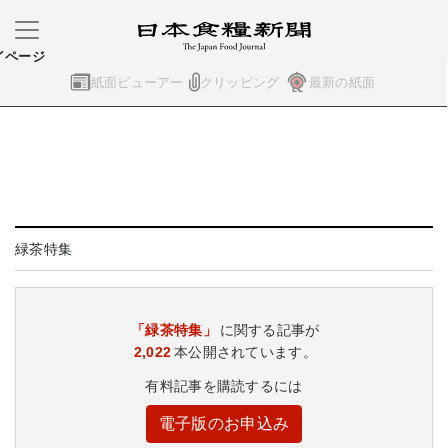
イページ
紙面ビューアー
クリッピング
最新の紙面
緑茶特集
「緑茶特集」
に関する記事が
2,022
本公開されています。
有料記事を購読するには
電子版のお申込み