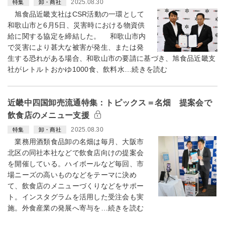
2025.08.30
特集
卸・商社
旭食品近畿支社はCSR活動の一環として
和歌山市と6月5日、災害時における物資供
給に関する協定を締結した。 和歌山市内
で災害により甚大な被害が発生、または発
生する恐れがある場合、和歌山市の要請に基づき、旭食品近畿支
社がレトルトおかゆ1000食、飲料水…続きを読む
近畿中四国卸売流通特集：トピックス＝名畑 提案会で
飲食店のメニュー支援
2025.08.30
特集
卸・商社
業務用酒類食品卸の名畑は毎月、大阪市
北区の同社本社などで飲食店向けの提案会
を開催している。ハイボールなど毎回、市
場ニーズの高いものなどをテーマに決め
て、飲食店のメニューづくりなどをサポー
ト。インスタグラムを活用した受注会も実
施。外食産業の発展へ寄与を…続きを読む