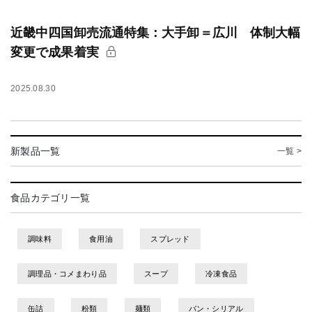
近畿中四国卸売流通特集：大手卸＝広川 体制大幅
変更で成果着実
2025.08.30
新製品一覧
一覧 >
食品カテゴリ一覧
調味料
食用油
スプレッド
調理品・コメまわり品
スープ
冷凍食品
缶詰
粉類
麺類
パン・シリアル