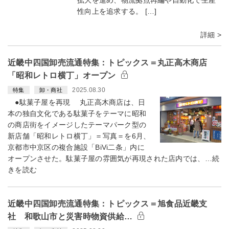
拡大を進め、物流拠点再編や自動化で生産
性向上を追求する。 […]
詳細 >
近畿中四国卸売流通特集：トピックス＝丸正高木商店
「昭和レトロ横丁」オープン
2025.08.30
特集
卸・商社
●駄菓子屋を再現 丸正高木商店は、日
本の独自文化である駄菓子をテーマに昭和
の商店街をイメージしたテーマパーク型の
新店舗「昭和レトロ横丁」＝写真＝を6月、
京都市中京区の複合施設「BiVi二条」内に
オープンさせた。駄菓子屋の雰囲気が再現された店内では、…続
きを読む
近畿中四国卸売流通特集：トピックス＝旭食品近畿支
社 和歌山市と災害時物資供給…