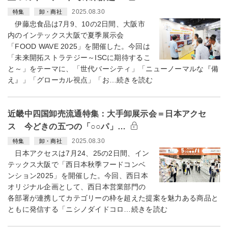
2025.08.30
特集
卸・商社
伊藤忠食品は7月9、10の2日間、大阪市
内のインテックス大阪で夏季展示会
「FOOD WAVE 2025」を開催した。今回は
「未来開拓ストラテジー～ISCに期待するこ
と～」をテーマに、「世代バーシティ」「ニューノーマルな『備
え』」「グローカル視点」「お…続きを読む
近畿中四国卸売流通特集：大手卸展示会＝日本アクセ
ス 今どきの五つの「○○パ」…
2025.08.30
特集
卸・商社
日本アクセスは7月24、25の2日間、イン
テックス大阪で「西日本秋季フードコンベ
ンション2025」を開催した。今回、西日本
オリジナル企画として、西日本営業部門の
各部署が連携してカテゴリーの枠を超えた提案を魅力ある商品と
ともに発信する「ニシノダイドコロ…続きを読む