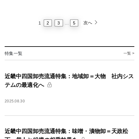
次へ
2
3
5
1
…
特集一覧
一覧 >
近畿中四国卸売流通特集：地域卸＝大物 社内シス
テムの最適化へ
2025.08.30
近畿中四国卸売流通特集：味噌・漬物卸＝天政松