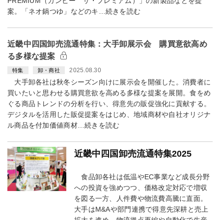
PREMIUM（カンピー ザ・プレミアム）」の新製品などを提
案。「ネオ鍋つゆ」などのキ…続きを読む
近畿中四国卸売流通特集：大手卸展示会 購買意欲高め
る多様な提案
2025.08.30
特集
卸・商社
大手卸各社は秋冬シーズン向けに展示会を開催した。消費者に
買いたいと思わせる購買意欲を高める多様な提案を展開。食をめ
ぐる商品トレンドの分析を行い、得意先の販促強化に貢献する。
デジタルを活用した販促提案をはじめ、地域商材や自社オリジナ
ル商品を付加価値商材…続きを読む
近畿中四国卸売流通特集2025
食品卸各社は低温やEC事業など成長分野
への投資を強めつつ、価格改定対応で増収
を図る一方、人件費や物流費高騰に直面。
大手はM&Aや部門連携で得意先深耕と売上