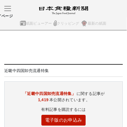
イページ
紙面ビューアー
クリッピング
最新の紙面
近畿中四国卸売流通特集
「近畿中四国卸売流通特集」
に関する記事が
1,419
本公開されています。
有料記事を購読するには
電子版のお申込み