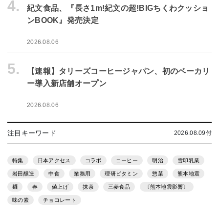
4.
紀文食品、『長さ1m!紀文の超!BIGちくわクッショ
ンBOOK』発売決定
2026.08.06
5.
【速報】タリーズコーヒージャパン、初のベーカリ
ー導入新店舗オープン
2026.08.06
注目キーワード
2026.08.09付
特集
日本アクセス
コラボ
コーヒー
明治
雪印乳業
岩田醸造
中食
業務用
理研ビタミン
惣菜
熊本地震
麺
春
値上げ
抹茶
三菱食品
〔熊本地震影響〕
味の素
チョコレート