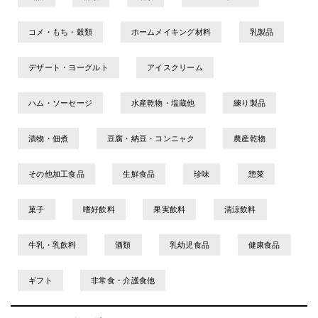
コメ・もち・穀類
ホームメイキング材料
乳製品
デザート・ヨーグルト
アイスクリーム
ハム・ソーセージ
水産乾物・塩蔵他
練り製品
漬物・佃煮
豆腐・納豆・コンニャク
農産乾物
その他加工食品
生鮮食品
珍味
惣菜
菓子
嗜好飲料
果実飲料
清涼飲料
牛乳・乳飲料
酒類
乳幼児食品
健康食品
ギフト
非常食・介護食他