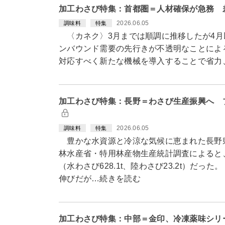
加工わさび特集：首都圏＝人材確保が急務 
2026.06.05
調味料
特集
〈カネク〉3月までは順調に推移したが4月
ンバウンド需要の先行きが不透明なことによ
対応すべく新たな機械を導入することで省力
加工わさび特集：長野＝わさび生産振興へ 
2026.06.05
調味料
特集
豊かな水資源と冷涼な気候に恵まれた長野
林水産省・特用林産物生産統計調査によると、県の
（水わさび628.1t、陸わさび23.2t）だっ
伸びだが…続きを読む
加工わさび特集：中部＝金印、冷凍薬味シリ