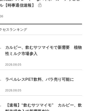
ル【時事通信速報】
:36
クセスランキング
.
カルビー、飲むサツマイモで新需要 植物
性ミルク市場参入
2026.08.05
.
ラベルレスPET飲料、バラ売り可能に
2026.08.05
.
【速報】“飲むサツマイモ” カルビー、飲