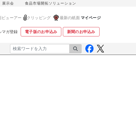
展示会
食品市場開拓ソリューション
面ビューアー
クリッピング
最新の紙面
マイページ
ルマガ登録
電子版のお申込み
新聞のお申込み
検索