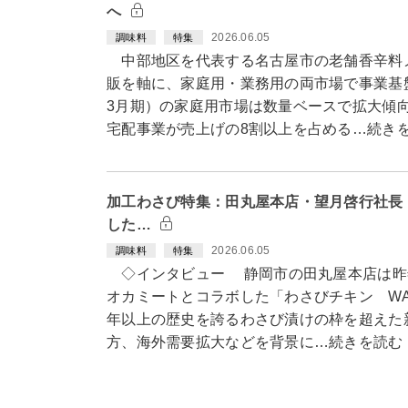
へ
2026.06.05
調味料
特集
中部地区を代表する名古屋市の老舗香辛料
販を軸に、家庭用・業務用の両市場で事業基
3月期）の家庭用市場は数量ベースで拡大傾
宅配事業が売上げの8割以上を占める…続き
加工わさび特集：田丸屋本店・望月啓行社長
した…
2026.06.05
調味料
特集
◇インタビュー 静岡市の田丸屋本店は昨
オカミートとコラボした「わさびチキン WAS
年以上の歴史を誇るわさび漬けの枠を超えた
方、海外需要拡大などを背景に…続きを読む