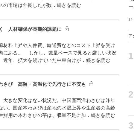
スの市場は伸長したが数…続きを読む
ー
14
く 人材確保が長期的課題に
ア
原材料上昇や人件費、輸送費などのコスト上昇を受け
向にある。 しかし、数量ベースで見ると厳しい状況
1
、近年、拡大を続けていた中東向けが…続きを読む
わさび 高齢・高温化で先行きに不安も
2
、大きな変化はない状況だ。中国産西洋わさびは昨年
ない。国産本わさびは産地の水温上昇や生産者の高齢
生鮮用の本わさびの芋は、収量不足に加…続きを読む
3