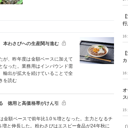
【
行
16
 本わさびへの生産関与進む
【
たが、昨年度は金額ベースに加えて
カ
となった。業務用はインバウンド需
、輸出が拡大を続けていることで全
16
きを読む
オ
ス
る 徳用と高価格帯がけん引
15
は金額ベースで前年比1.0％増となった。主力となるチ
8％増と伸長した。粉わさびはエスビー食品が24年秋に
〔