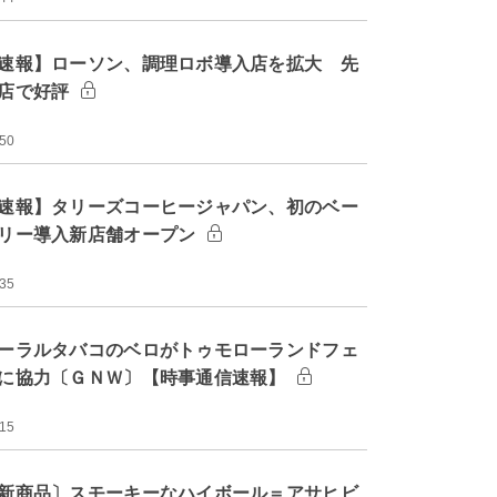
速報】ローソン、調理ロボ導入店を拡大 先
店で好評
:50
速報】タリーズコーヒージャパン、初のベー
リー導入新店舗オープン
:35
ーラルタバコのベロがトゥモローランドフェ
に協力〔ＧＮＷ〕【時事通信速報】
:15
新商品〕スモーキーなハイボール＝アサヒビ