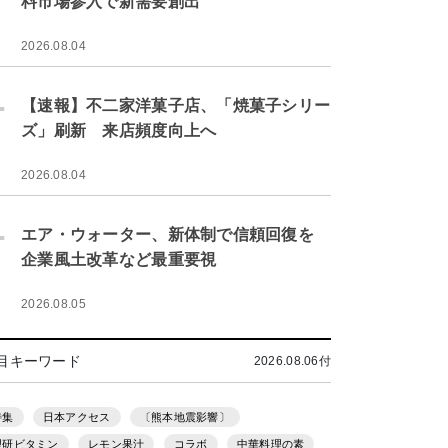
料市場参入で新需要創出
2026.08.04
.
【速報】不二家洋菓子店、「焼菓子シリー
ズ」刷新 来店頻度向上へ
2026.08.04
.
エア・ウォーター、新体制で信頼回復を
企業風土改革など最重要視
2026.08.05
目キーワード
2026.08.06付
特集
日本アクセス
〔熊本地震影響〕
理研ビタミン
レモン果汁
コラボ
中華料理の素