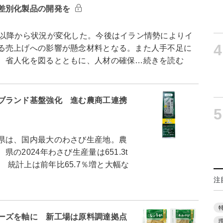
差別化製品の開発を
以降から状況が変化した。今後はイラン情勢によりイ
4
る売上げへの影響が懸念材料となる。また人手不足に
、省人化を図るとともに、人材の確保…続きを読む
ブランド基盤強化 進む農商工連携
5
県は、国内最大のわさび生産地。農
2024年わさび生産量は651.3t
た。 統計上は前年比65.7％増と大幅な
注
ーズを軸に 新工場は原料調達拠点