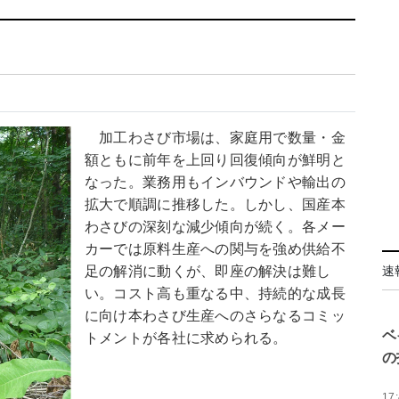
加工わさび市場は、家庭用で数量・金
額ともに前年を上回り回復傾向が鮮明と
なった。業務用もインバウンドや輸出の
拡大で順調に推移した。しかし、国産本
わさびの深刻な減少傾向が続く。各メー
カーでは原料生産への関与を強め供給不
足の解消に動くが、即座の解決は難し
速
い。コスト高も重なる中、持続的な成長
に向け本わさび生産へのさらなるコミッ
ベ
トメントが各社に求められる。
の
17