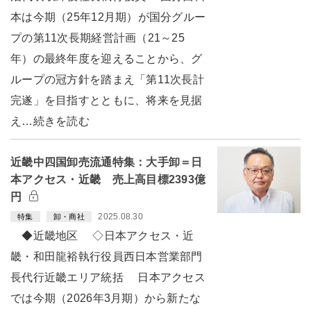
本は今期（25年12月期）が国分グルー
プの第11次長期経営計画（21～25
年）の最終年度を迎えることから、グ
ループの冠方針を踏まえ「第11次長計
完遂」を目指すとともに、将来を見据
え…続きを読む
近畿中四国卸売流通特集：大手卸＝日
本アクセス・近畿 売上高目標2393億
円
2025.08.30
特集
卸・商社
◆近畿地区 ◇日本アクセス・近
畿・和田龍裕執行役員西日本営業部門
長代行近畿エリア統括 日本アクセス
では今期（2026年3月期）から新たな