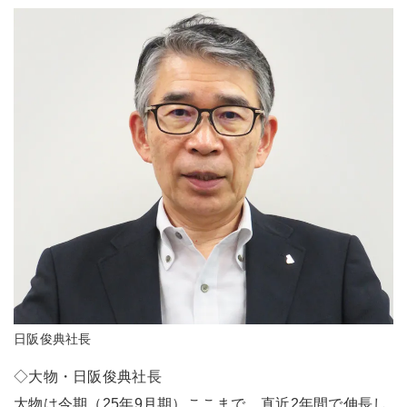
日阪俊典社長
◇大物・日阪俊典社長
大物は今期（25年9月期）ここまで、直近2年間で伸長し