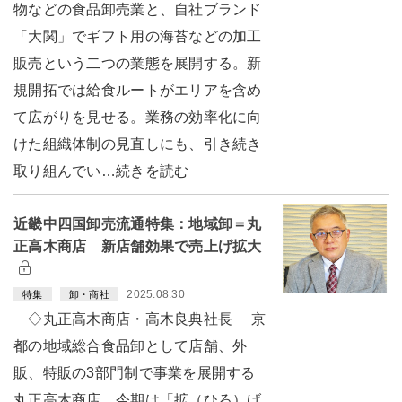
物などの食品卸売業と、自社ブランド
「大関」でギフト用の海苔などの加工
販売という二つの業態を展開する。新
規開拓では給食ルートがエリアを含め
て広がりを見せる。業務の効率化に向
けた組織体制の見直しにも、引き続き
取り組んでい…続きを読む
近畿中四国卸売流通特集：地域卸＝丸
正高木商店 新店舗効果で売上げ拡大
2025.08.30
特集
卸・商社
◇丸正高木商店・高木良典社長 京
都の地域総合食品卸として店舗、外
販、特販の3部門制で事業を展開する
丸正高木商店。今期は「拡（ひろ）げ