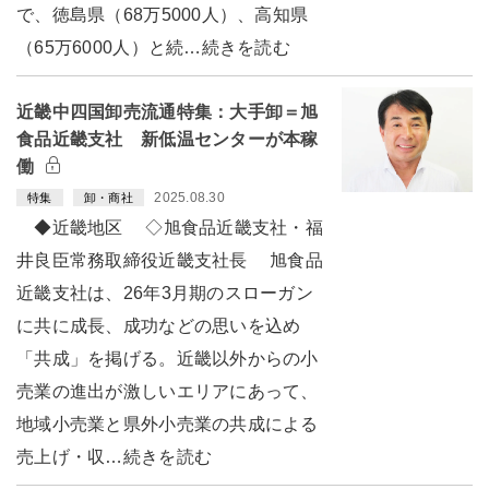
で、徳島県（68万5000人）、高知県
（65万6000人）と続…続きを読む
近畿中四国卸売流通特集：大手卸＝旭
食品近畿支社 新低温センターが本稼
働
2025.08.30
特集
卸・商社
◆近畿地区 ◇旭食品近畿支社・福
井良臣常務取締役近畿支社長 旭食品
近畿支社は、26年3月期のスローガン
に共に成長、成功などの思いを込め
「共成」を掲げる。近畿以外からの小
売業の進出が激しいエリアにあって、
地域小売業と県外小売業の共成による
売上げ・収…続きを読む