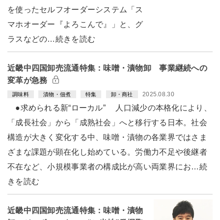
を使ったセルフオーダーシステム「ス
マホオーダー『よろこんで』」と、グ
ラスなどの…続きを読む
近畿中四国卸売流通特集：味噌・漬物卸 事業継続への
変革が急務
2025.08.30
調味料
漬物・佃煮
特集
卸・商社
●求められる新“ローカル” 人口減少の本格化により、
「成長社会」から「成熟社会」へと移行する日本。社会
構造が大きく変化する中、味噌・漬物の各業界ではさま
ざまな課題が顕在化し始めている。労働力不足や後継者
不在など、小規模事業者の構成比が高い両業界にお…続
きを読む
近畿中四国卸売流通特集：味噌・漬物