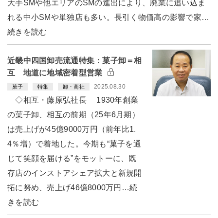
大手SMや他エリアのSMの進出により、廃業に追い込ま
れる中小SMや単独店も多い。長引く物価高の影響で家…
続きを読む
近畿中四国卸売流通特集：菓子卸＝相
互 地道に地域密着型営業
2025.08.30
菓子
特集
卸・商社
◇相互・藤原弘社長 1930年創業
の菓子卸、相互の前期（25年6月期）
は売上げが45億9000万円（前年比1.
4％増）で着地した。今期も“菓子を通
じて笑顔を届ける”をモットーに、既
存店のインストアシェア拡大と新規開
拓に努め、売上げ46億8000万円…続
きを読む