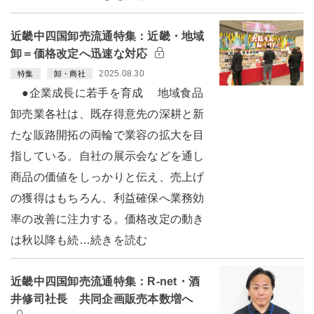
近畿中四国卸売流通特集：近畿・地域
卸＝価格改定へ迅速な対応
2025.08.30
特集
卸・商社
●企業成長に若手を育成 地域食品
卸売業各社は、既存得意先の深耕と新
たな販路開拓の両輪で業容の拡大を目
指している。自社の展示会などを通し
商品の価値をしっかりと伝え、売上げ
の獲得はもちろん、利益確保へ業務効
率の改善に注力する。価格改定の動き
は秋以降も続…続きを読む
近畿中四国卸売流通特集：R-net・酒
井修司社長 共同企画販売本数増へ