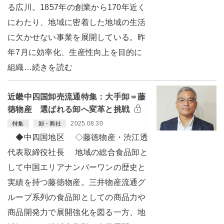
る広川。1857年の創業から170年近く
にわたり、地域に密着した地域の生活
に欠かせない事業を展開している。昨
年7月に効率化、生産性向上を目的に
組織…続きを読む
近畿中四国卸売流通特集：大手卸＝藤
徳物産 選ばれる卸へ変革と挑戦
2025.08.30
特集
卸・商社
◆中四国地区 ◇藤徳物産・渋江透
代表取締役社長 地域の総合食品卸と
して中国エリアナンバーワンの歴史と
実績を持つ藤徳物産。三井物産流通グ
ループ系列の食品卸としての商品力や
商品開発力で展開強化を図る一方、地