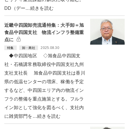
DD（デー…続きを読む
近畿中四国卸売流通特集：大手卸＝旭
食品中四国支社 物流インフラ整備重
点に
2025.08.30
特集
卸・商社
◆中四国地区 ◇旭食品中四国支
社・石橋講常務取締役中四国支社九州
支社支社長 旭食品中四国支社は香川
県の低温センターの増床、稼働を予定
するなど、中四国エリア内の物流イン
フラの整備を重点施策とする。フルラ
イン卸として強化を図るべく、支社内
に雑貨部門を…続きを読む