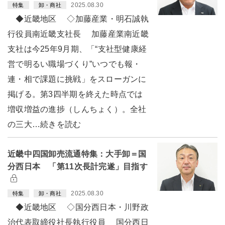
2025.08.30
特集
卸・商社
◆近畿地区 ◇加藤産業・明石誠執
行役員南近畿支社長 加藤産業南近畿
支社は今25年9月期、「“支社型健康経
営で明るい職場づくり”いつでも報・
連・相で課題に挑戦」をスローガンに
掲げる。第3四半期を終えた時点では
増収増益の進捗（しんちょく）。全社
の三大…続きを読む
近畿中四国卸売流通特集：大手卸＝国
分西日本 「第11次長計完遂」目指す
2025.08.30
特集
卸・商社
◆近畿地区 ◇国分西日本・川野政
治代表取締役社長執行役員 国分西日