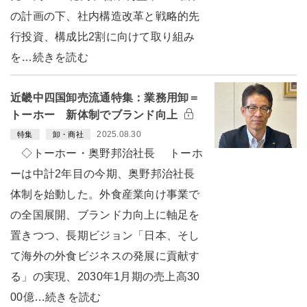
の計画の下、社内構造改革と戦略的先
行投資、構成比2割に向けて取り組み
を…続きを読む
近畿中四国卸売流通特集：業務用卸＝
トーホー 新体制でブランド向上
2025.08.30
特集
卸・商社
◇トーホー・奥野邦治社長 トーホ
ーは中計2年目の今期、奥野邦治社長
体制を始動した。外食産業向け事業で
の全国展開、ブランド力向上に軸足を
置きつつ、長期ビジョン「日本、そし
て海外の外食ビジネスの発展に貢献す
る」の実現、2030年1月期の売上高30
00億…続きを読む