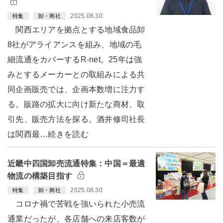
2025.08.30
特集
卸・商社
関西エリアを拠点とする地域食品卸
8社がアライアンスを組み、地域の毛
細流通をカバーするR-net。25年は強
みとするメーカーとの取組みによる共
同企画販売では、企画本数増に注力す
る。販路の拡大に向け新たな商材、取
引先、販売方法を探る。酒井修司社長
は関西最…続きを読む
近畿中四国卸売流通特集：中国＝最適
物流の構築目指す
2025.08.30
特集
卸・商社
コロナ禍で苦戦を強いられた小売流
通業だったが、各店舗への来店客数が