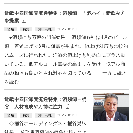
近畿中四国卸売流通特集：酒類卸 「酒ハイ」新飲み方
を提案
2025.08.30
酒類
特集
卸・商社
●酒類にも万博の開催効果 酒類卸各社は4月のビール
類一斉値上げで3月に仮需が生まれ、値上げ対応も比較的
スムーズに行われた。洋酒の値上げも利益面にプラス動
いている。低アルコール需要の高まりを受け、低アル商
品の動きも良いとされ対応を図っている。 一方…続き
を読む
近畿中四国卸売流通特集：酒類卸＝桶
谷 人材育成や万博に注力
2025.08.30
酒類
特集
卸・商社
◇桶谷ホールディングス・桶谷晃弘
社長 業務用酒類卸の桶谷は培ってき