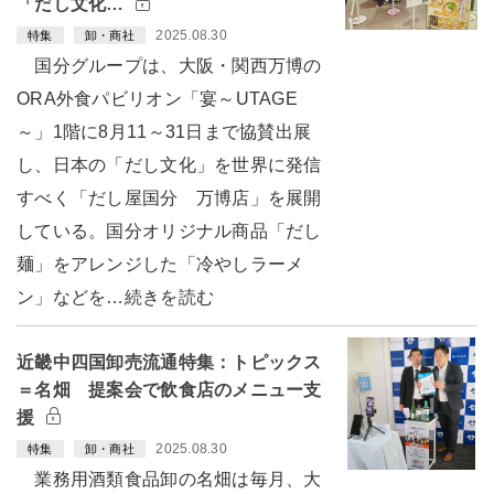
「だし文化…
2025.08.30
特集
卸・商社
国分グループは、大阪・関西万博の
ORA外食パビリオン「宴～UTAGE
～」1階に8月11～31日まで協賛出展
し、日本の「だし文化」を世界に発信
すべく「だし屋国分 万博店」を展開
している。国分オリジナル商品「だし
麺」をアレンジした「冷やしラーメ
ン」などを…続きを読む
近畿中四国卸売流通特集：トピックス
＝名畑 提案会で飲食店のメニュー支
援
2025.08.30
特集
卸・商社
業務用酒類食品卸の名畑は毎月、大