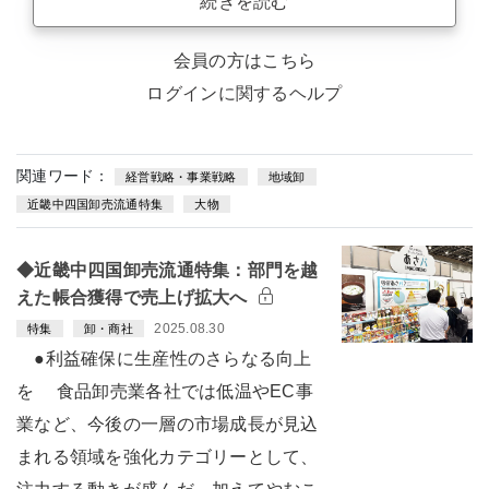
続きを読む
会員の方はこちら
ログインに関するヘルプ
関連ワード：
経営戦略・事業戦略
地域卸
近畿中四国卸売流通特集
大物
◆近畿中四国卸売流通特集：部門を越
えた帳合獲得で売上げ拡大へ
2025.08.30
特集
卸・商社
●利益確保に生産性のさらなる向上
を 食品卸売業各社では低温やEC事
業など、今後の一層の市場成長が見込
まれる領域を強化カテゴリーとして、