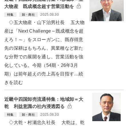
大物産 既成概念超す営業活動を
2025.08.30
特集
卸・商社
◇五大物産・山下治男社長 五大物
産は「Next Challenge～既成概念を超
えろ！～」をスローガンに、既存得意
先の深耕はもちろん、異業種など新た
な分野での展開を通し、営業活動を強
化している。今期（54期・26年3月
期）は前年超えの売上高を目指す…続
きを読む
近畿中四国卸売流通特集：地域卸＝大
乾 利益意識の社内浸透図る
2025.08.30
特集
卸・商社
◇大乾・村瀬忠久社長 大乾は、乾