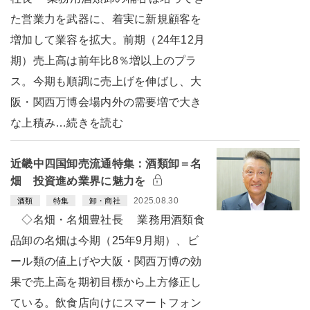
た営業力を武器に、着実に新規顧客を
増加して業容を拡大。前期（24年12月
期）売上高は前年比8％増以上のプラ
ス。今期も順調に売上げを伸ばし、大
阪・関西万博会場内外の需要増で大き
な上積み…続きを読む
近畿中四国卸売流通特集：酒類卸＝名
畑 投資進め業界に魅力を
2025.08.30
酒類
特集
卸・商社
◇名畑・名畑豊社長 業務用酒類食
品卸の名畑は今期（25年9月期）、ビ
ール類の値上げや大阪・関西万博の効
果で売上高を期初目標から上方修正し
ている。飲食店向けにスマートフォン