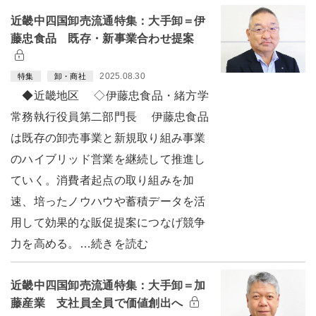
近畿中四国卸売流通特集：大手卸＝伊
藤忠食品 既存・新事業合わせ提案
2025.08.30
特集
卸・商社
◆近畿地区 ◇伊藤忠食品・緒方学
常務執行役員第二部門長 伊藤忠食品
は既存の卸売事業と新規取り組み事業
のハイブリッド営業を継続して推進し
ていく。消費者起点の取り組みを加
速、培ったノウハウや蓄積データを活
用して効果的な販促提案につなげ競争
力を高める。…続きを読む
近畿中四国卸売流通特集：大手卸＝加
藤産業 支社員全員で価値創出へ