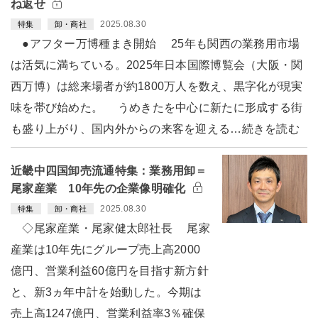
ね返せ
2025.08.30
特集
卸・商社
●アフター万博種まき開始 25年も関西の業務用市場
は活気に満ちている。2025年日本国際博覧会（大阪・関
西万博）は総来場者が約1800万人を数え、黒字化が現実
味を帯び始めた。 うめきたを中心に新たに形成する街
も盛り上がり、国内外からの来客を迎える…続きを読む
近畿中四国卸売流通特集：業務用卸＝
尾家産業 10年先の企業像明確化
2025.08.30
特集
卸・商社
◇尾家産業・尾家健太郎社長 尾家
産業は10年先にグループ売上高2000
億円、営業利益60億円を目指す新方針
と、新3ヵ年中計を始動した。今期は
売上高1247億円、営業利益率3％確保