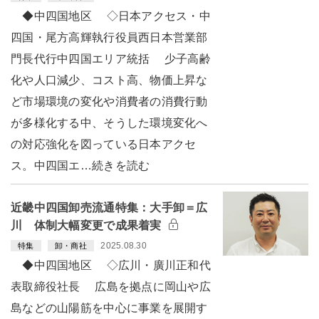
◆中四国地区 ◇日本アクセス・中
四国・尾方高輝執行役員西日本営業部
門長代行中四国エリア統括 少子高齢
化や人口減少、コスト高、物価上昇な
ど市場環境の変化や消費者の消費行動
が多様化する中、そうした環境変化へ
の対応強化を図っている日本アクセ
ス。中四国エ…続きを読む
近畿中四国卸売流通特集：大手卸＝広
川 体制大幅変更で成果着実
2025.08.30
特集
卸・商社
◆中四国地区 ◇広川・廣川正和代
表取締役社長 広島を拠点に岡山や広
島などの山陽筋を中心に事業を展開す