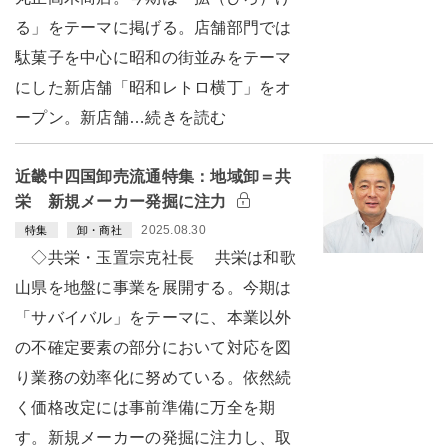
る」をテーマに掲げる。店舗部門では
駄菓子を中心に昭和の街並みをテーマ
にした新店舗「昭和レトロ横丁」をオ
ープン。新店舗…続きを読む
近畿中四国卸売流通特集：地域卸＝共
栄 新規メーカー発掘に注力
2025.08.30
特集
卸・商社
◇共栄・玉置宗克社長 共栄は和歌
山県を地盤に事業を展開する。今期は
「サバイバル」をテーマに、本業以外
の不確定要素の部分において対応を図
り業務の効率化に努めている。依然続
く価格改定には事前準備に万全を期
す。新規メーカーの発掘に注力し、取