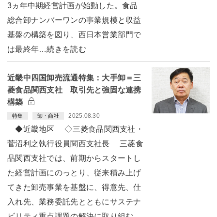
3ヵ年中期経営計画が始動した。食品
総合卸ナンバーワンの事業規模と収益
基盤の構築を図り、西日本営業部門で
は最終年…続きを読む
近畿中四国卸売流通特集：大手卸＝三
菱食品関西支社 取引先と強固な連携
構築
2025.08.30
特集
卸・商社
◆近畿地区 ◇三菱食品関西支社・
菅沼利之執行役員関西支社長 三菱食
品関西支社では、前期からスタートし
た経営計画にのっとり、従来積み上げ
てきた卸売事業を基盤に、得意先、仕
入れ先、業務委託先とともにサステナ
ビリティ重点課題の解決に取り組む。