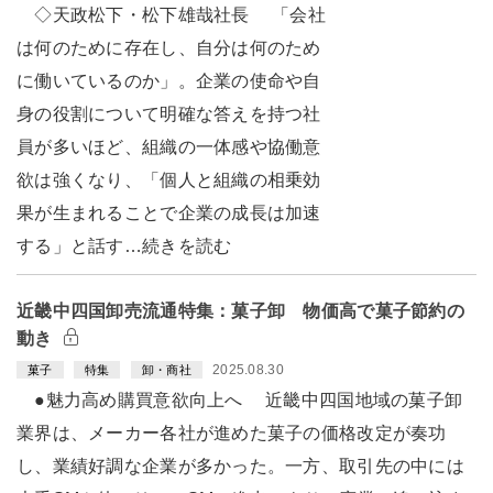
◇天政松下・松下雄哉社長 「会社
は何のために存在し、自分は何のため
に働いているのか」。企業の使命や自
身の役割について明確な答えを持つ社
員が多いほど、組織の一体感や協働意
欲は強くなり、「個人と組織の相乗効
果が生まれることで企業の成長は加速
する」と話す…続きを読む
近畿中四国卸売流通特集：菓子卸 物価高で菓子節約の
動き
2025.08.30
菓子
特集
卸・商社
●魅力高め購買意欲向上へ 近畿中四国地域の菓子卸
業界は、メーカー各社が進めた菓子の価格改定が奏功
し、業績好調な企業が多かった。一方、取引先の中には