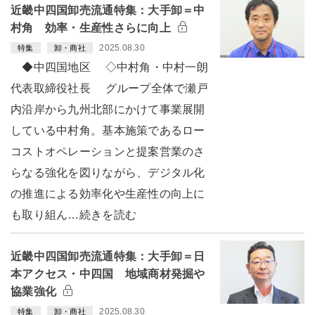
近畿中四国卸売流通特集：大手卸＝中
村角 効率・生産性さらに向上
2025.08.30
特集
卸・商社
◆中四国地区 ◇中村角・中村一朗
代表取締役社長 グループ全体で瀬戸
内沿岸から九州北部にかけて事業展開
している中村角。基本施策であるロー
コストオペレーションと提案営業のさ
らなる強化を図りながら、デジタル化
の推進による効率化や生産性の向上に
も取り組ん…続きを読む
近畿中四国卸売流通特集：大手卸＝日
本アクセス・中四国 地域商材発掘や
協業強化
2025.08.30
特集
卸・商社