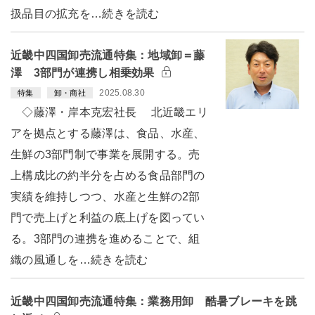
扱品目の拡充を…続きを読む
近畿中四国卸売流通特集：地域卸＝藤
澤 3部門が連携し相乗効果
2025.08.30
特集
卸・商社
◇藤澤・岸本克宏社長 北近畿エリ
アを拠点とする藤澤は、食品、水産、
生鮮の3部門制で事業を展開する。売
上構成比の約半分を占める食品部門の
実績を維持しつつ、水産と生鮮の2部
門で売上げと利益の底上げを図ってい
る。3部門の連携を進めることで、組
織の風通しを…続きを読む
近畿中四国卸売流通特集：業務用卸 酷暑ブレーキを跳