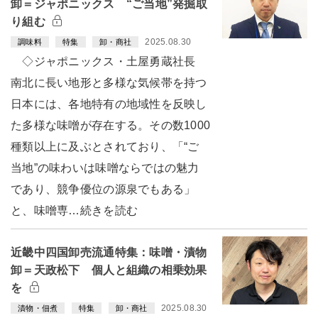
卸＝ジャポニックス “ご当地”発掘取
り組む
2025.08.30
調味料
特集
卸・商社
◇ジャポニックス・土屋勇蔵社長
南北に長い地形と多様な気候帯を持つ
日本には、各地特有の地域性を反映し
た多様な味噌が存在する。その数1000
種類以上に及ぶとされており、「“ご
当地”の味わいは味噌ならではの魅力
であり、競争優位の源泉でもある」
と、味噌専…続きを読む
近畿中四国卸売流通特集：味噌・漬物
卸＝天政松下 個人と組織の相乗効果
を
2025.08.30
漬物・佃煮
特集
卸・商社