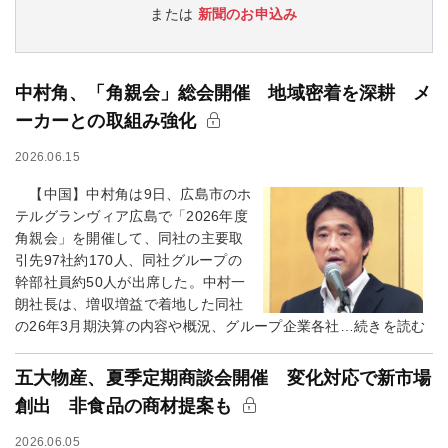
または
新聞のお申込み
中村角、「角親会」総会開催 地域密着を深耕 メ
ーカーとの取組み強化
2026.06.15
【中国】中村角は9日、広島市のホ
テルグランヴィア広島で「2026年度
角親会」を開催して、同社の主要取
引先97社約170人、同社グループの
幹部社員約50人が出席した。中村一
朗社長は、増収増益で着地した同社
の26年3月期決算の内容や概況、グループ企業各社…続きを読む
五大物産、夏季定期商談会開催 変化対応で新市場
創出 非食品の商材提案も
2026.06.05