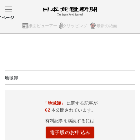
イページ
紙面ビューアー
クリッピング
最新の紙面
地域卸
「地域卸」
に関する記事が
62
本公開されています。
有料記事を購読するには
電子版のお申込み