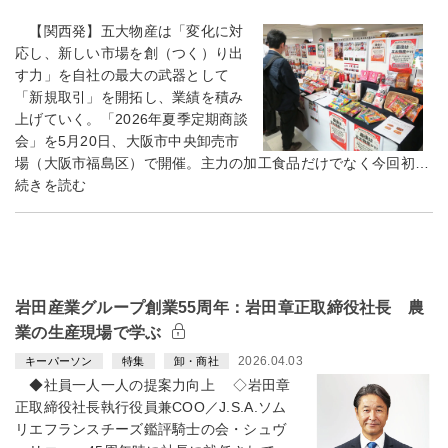
【関西発】五大物産は「変化に対
応し、新しい市場を創（つく）り出
す力」を自社の最大の武器として
「新規取引」を開拓し、業績を積み
上げていく。「2026年夏季定期商談
会」を5月20日、大阪市中央卸売市
場（大阪市福島区）で開催。主力の加工食品だけでなく今回初…
続きを読む
岩田産業グループ創業55周年：岩田章正取締役社長 農
業の生産現場で学ぶ
2026.04.03
キーパーソン
特集
卸・商社
◆社員一人一人の提案力向上 ◇岩田章
正取締役社長執行役員兼COO／J.S.A.ソム
リエフランスチーズ鑑評騎士の会・シュヴ