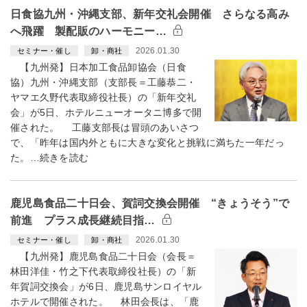
日食協九州・沖縄支部、新年交礼会開催 さらなる高み
へ飛躍 製配販のハーモニー…
2026.01.30
セミナー・催し
卸・商社
【九州発】日本加工食品卸協会（日食
協）九州・沖縄支部（支部長＝工藤恭二・
ヤマエ久野代表取締役社長）の「新年交礼
会」が5日、ホテルニューオータニ博多で開
催された。 工藤支部長は冒頭のあいさつ
で、「昨年は国内外ともに大きな変化と挑戦に満ちた一年だっ
た。…続きを読む
鹿児島食品二十日会、賀詞交換会開催 “きょうそう”で
前進 プラス成長継続目指…
2026.01.30
セミナー・催し
卸・商社
【九州発】鹿児島食品二十日会（会長＝
林田洋佳・竹之下代表取締役社長）の「新
年賀詞交換会」が6日、鹿児島サンロイヤル
ホテルで開催された。 林田会長は、「鹿