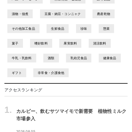
漬物・佃煮
豆腐・納豆・コンニャク
農産乾物
その他加工食品
生鮮食品
珍味
惣菜
菓子
嗜好飲料
果実飲料
清涼飲料
牛乳・乳飲料
酒類
乳幼児食品
健康食品
ギフト
非常食・介護食他
アクセスランキング
1.
カルビー、飲むサツマイモで新需要 植物性ミルク
市場参入
2026.08.05