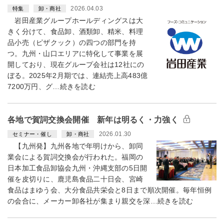
2026.04.03
特集
卸・商社
岩田産業グループホールディングスは大
きく分けて、食品卸、酒類卸、精米、料理
品小売（ピザクック）の四つの部門を持
つ。九州・山口エリアに特化して事業を展
開しており、現在グループ会社は12社にの
ぼる。2025年2月期では、連結売上高483億
7200万円、グ…続きを読む
各地で賀詞交換会開催 新年は明るく・力強く
2026.01.30
セミナー・催し
卸・商社
【九州発】九州各地で年明けから、卸同
業会による賀詞交換会が行われた。福岡の
日本加工食品卸協会九州・沖縄支部の5日開
催を皮切りに、鹿児島食品二十日会、宮崎
食品はまゆう会、大分食品共栄会と8日まで順次開催。毎年恒例
の会合に、メーカー卸各社が集まり親交を深…続きを読む