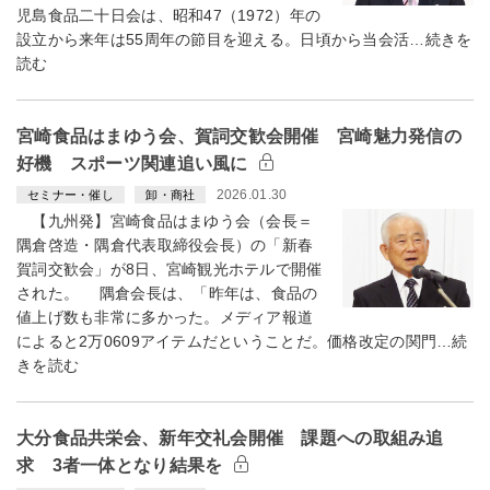
児島食品二十日会は、昭和47（1972）年の
設立から来年は55周年の節目を迎える。日頃から当会活…続きを
読む
宮崎食品はまゆう会、賀詞交歓会開催 宮崎魅力発信の
好機 スポーツ関連追い風に
2026.01.30
セミナー・催し
卸・商社
【九州発】宮崎食品はまゆう会（会長＝
隅倉啓造・隅倉代表取締役会長）の「新春
賀詞交歓会」が8日、宮崎観光ホテルで開催
された。 隅倉会長は、「昨年は、食品の
値上げ数も非常に多かった。メディア報道
によると2万0609アイテムだということだ。価格改定の関門…続
きを読む
大分食品共栄会、新年交礼会開催 課題への取組み追
求 3者一体となり結果を