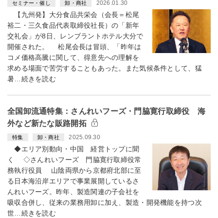
2026.01.30
セミナー・催し
卸・商社
【九州発】大分食品共栄会（会長＝松尾
裕二・三久食品代表取締役社長）の「新年
交礼会」が8日、レンブラントホテル大分で
開催された。 松尾会長は冒頭、「昨年は
コメ価格高騰に関して、得意先への理解を
求める場面で苦労することもあった。また気候条件として、猛
暑…続きを読む
全国卸流通特集：さんれいフーズ・門脇寛行取締役 海
外など新たな販路開拓
2025.09.30
特集
卸・商社
◆エリア別動向・中国 経営トップに聞
く ◇さんれいフーズ 門脇寛行取締役常
務執行役員 山陰両県から京都府北部に至
る日本海沿岸エリアで事業展開しているさ
んれいフーズ。昨年、製造関連の子会社を
吸収合併し、従来の業務用卸に加え、製造・開発機能を持つ次
世…続きを読む