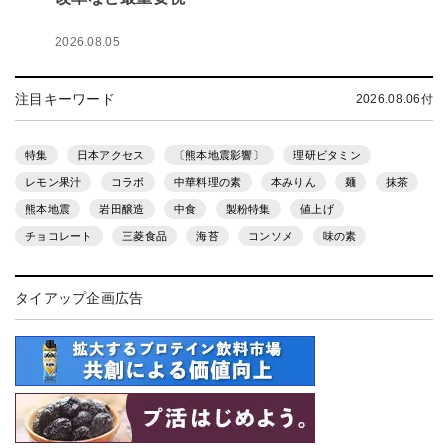
2026.08.05
注目キーワード
2026.08.06付
特集
日本アクセス
〔熊本地震影響〕
理研ビタミン
レモン果汁
コラボ
中華料理の素
本みりん
麺
抹茶
熊本地震
岩田醸造
中食
製粉特集
値上げ
チョコレート
三菱食品
海苔
コンソメ
味の素
タイアップ企画広告