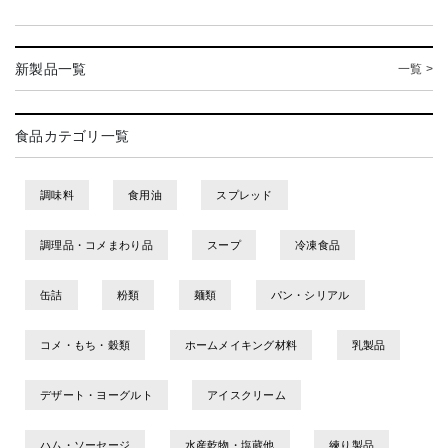
新製品一覧
一覧 >
食品カテゴリ一覧
調味料
食用油
スプレッド
調理品・コメまわり品
スープ
冷凍食品
缶詰
粉類
麺類
パン・シリアル
コメ・もち・穀類
ホームメイキング材料
乳製品
デザート・ヨーグルト
アイスクリーム
ハム・ソーセージ
水産乾物・塩蔵他
練り製品