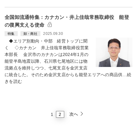
全国卸流通特集：カナカン・井上佳哉常務取締役 能登
の復興支える使命
2025.09.30
特集
卸・商社
◆エリア別動向・中部 経営トップに聞
く ◇カナカン 井上佳哉常務取締役営業
本部長 金沢市のカナカンは2024年1月の
能登半島地震以降、石川県七尾地区には物
流拠点を維持しつつ、七尾支店を金沢支店
に統合した。そのため金沢支店からも能登エリアへの商品供…続
きを読む
次へ
2
1