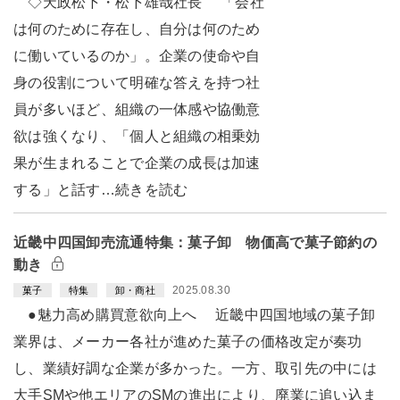
◇天政松下・松下雄哉社長 「会社
は何のために存在し、自分は何のため
に働いているのか」。企業の使命や自
身の役割について明確な答えを持つ社
員が多いほど、組織の一体感や協働意
欲は強くなり、「個人と組織の相乗効
果が生まれることで企業の成長は加速
する」と話す…続きを読む
近畿中四国卸売流通特集：菓子卸 物価高で菓子節約の
動き
2025.08.30
菓子
特集
卸・商社
●魅力高め購買意欲向上へ 近畿中四国地域の菓子卸
業界は、メーカー各社が進めた菓子の価格改定が奏功
し、業績好調な企業が多かった。一方、取引先の中には
大手SMや他エリアのSMの進出により、廃業に追い込ま