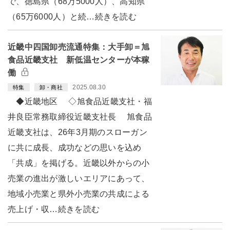
で、徳島県（68万5000人）、高知県
（65万6000人）と続…続きを読む
近畿中四国卸売流通特集：大手卸＝旭
食品近畿支社 新低温センターが本稼
働
2025.08.30
特集
卸・商社
◆近畿地区 ◇旭食品近畿支社・福
井良臣常務取締役近畿支社長 旭食品
近畿支社は、26年3月期のスローガン
に共に成長、成功などの思いを込め
「共成」を掲げる。近畿以外からの小
売業の進出が激しいエリアにあって、
地域小売業と県外小売業の共成による
売上げ・収…続きを読む