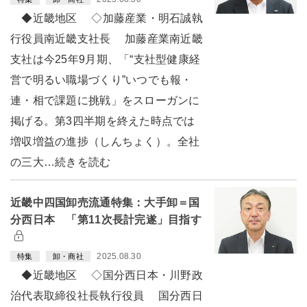
◆近畿地区 ◇加藤産業・明石誠執
行役員南近畿支社長 加藤産業南近畿
支社は今25年9月期、「“支社型健康経
営で明るい職場づくり”いつでも報・
連・相で課題に挑戦」をスローガンに
掲げる。第3四半期を終えた時点では
増収増益の進捗（しんちょく）。全社
の三大…続きを読む
近畿中四国卸売流通特集：大手卸＝国
分西日本 「第11次長計完遂」目指す
2025.08.30
特集
卸・商社
◆近畿地区 ◇国分西日本・川野政
治代表取締役社長執行役員 国分西日