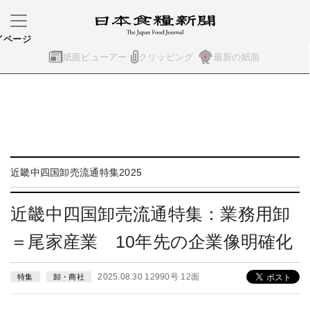
イページ
紙面ビューアー
クリッピング
最新の紙面
近畿中四国卸売流通特集2025
近畿中四国卸売流通特集：業務用卸
＝尾家産業 10年先の企業像明確化
2025.08.30 12990号 12面
特集
卸・商社