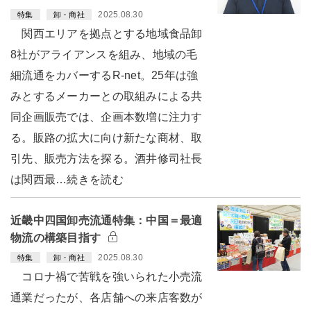
2025.08.30
特集
卸・商社
関西エリアを拠点とする地域食品卸
8社がアライアンスを組み、地域の毛
細流通をカバーするR-net。25年は強
みとするメーカーとの取組みによる共
同企画販売では、企画本数増に注力す
る。販路の拡大に向け新たな商材、取
引先、販売方法を探る。酒井修司社長
は関西最…続きを読む
近畿中四国卸売流通特集：中国＝最適
物流の構築目指す
2025.08.30
特集
卸・商社
コロナ禍で苦戦を強いられた小売流
通業だったが、各店舗への来店客数が