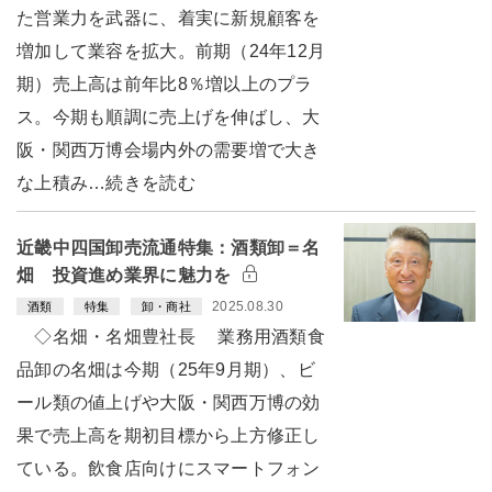
た営業力を武器に、着実に新規顧客を
増加して業容を拡大。前期（24年12月
期）売上高は前年比8％増以上のプラ
ス。今期も順調に売上げを伸ばし、大
阪・関西万博会場内外の需要増で大き
な上積み…続きを読む
近畿中四国卸売流通特集：酒類卸＝名
畑 投資進め業界に魅力を
2025.08.30
酒類
特集
卸・商社
◇名畑・名畑豊社長 業務用酒類食
品卸の名畑は今期（25年9月期）、ビ
ール類の値上げや大阪・関西万博の効
果で売上高を期初目標から上方修正し
ている。飲食店向けにスマートフォン