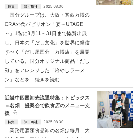
2025.08.30
特集
卸・商社
国分グループは、大阪・関西万博の
ORA外食パビリオン「宴～UTAGE
～」1階に8月11～31日まで協賛出展
し、日本の「だし文化」を世界に発信
すべく「だし屋国分 万博店」を展開
している。国分オリジナル商品「だし
麺」をアレンジした「冷やしラーメ
ン」などを…続きを読む
近畿中四国卸売流通特集：トピックス
＝名畑 提案会で飲食店のメニュー支
援
2025.08.30
特集
卸・商社
業務用酒類食品卸の名畑は毎月、大