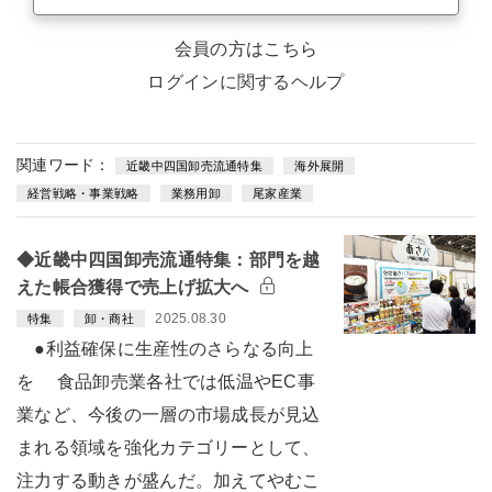
会員の方はこちら
ログインに関するヘルプ
関連ワード：
近畿中四国卸売流通特集
海外展開
経営戦略・事業戦略
業務用卸
尾家産業
◆近畿中四国卸売流通特集：部門を越
えた帳合獲得で売上げ拡大へ
2025.08.30
特集
卸・商社
●利益確保に生産性のさらなる向上
を 食品卸売業各社では低温やEC事
業など、今後の一層の市場成長が見込
まれる領域を強化カテゴリーとして、
注力する動きが盛んだ。加えてやむこ