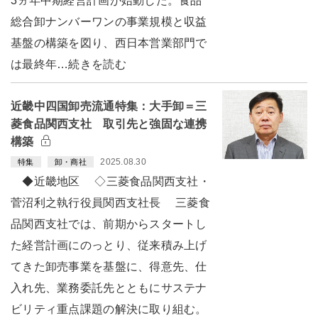
3ヵ年中期経営計画が始動した。食品
総合卸ナンバーワンの事業規模と収益
基盤の構築を図り、西日本営業部門で
は最終年…続きを読む
近畿中四国卸売流通特集：大手卸＝三
菱食品関西支社 取引先と強固な連携
構築
2025.08.30
特集
卸・商社
◆近畿地区 ◇三菱食品関西支社・
菅沼利之執行役員関西支社長 三菱食
品関西支社では、前期からスタートし
た経営計画にのっとり、従来積み上げ
てきた卸売事業を基盤に、得意先、仕
入れ先、業務委託先とともにサステナ
ビリティ重点課題の解決に取り組む。