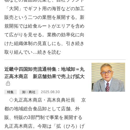
「大関」でギフト用の海苔などの加工
販売という二つの業態を展開する。新
規開拓では給食ルートがエリアを含め
て広がりを見せる。業務の効率化に向
けた組織体制の見直しにも、引き続き
取り組んでい…続きを読む
近畿中四国卸売流通特集：地域卸＝丸
正高木商店 新店舗効果で売上げ拡大
2025.08.30
特集
卸・商社
◇丸正高木商店・高木良典社長 京
都の地域総合食品卸として店舗、外
販、特販の3部門制で事業を展開する
丸正高木商店。今期は「拡（ひろ）げ