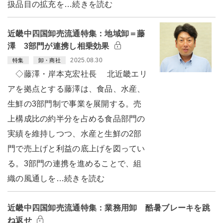
扱品目の拡充を…続きを読む
近畿中四国卸売流通特集：地域卸＝藤
澤 3部門が連携し相乗効果
2025.08.30
特集
卸・商社
◇藤澤・岸本克宏社長 北近畿エリ
アを拠点とする藤澤は、食品、水産、
生鮮の3部門制で事業を展開する。売
上構成比の約半分を占める食品部門の
実績を維持しつつ、水産と生鮮の2部
門で売上げと利益の底上げを図ってい
る。3部門の連携を進めることで、組
織の風通しを…続きを読む
近畿中四国卸売流通特集：業務用卸 酷暑ブレーキを跳
ね返せ