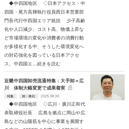
◆中四国地区 ◇日本アクセス・中
四国・尾方高輝執行役員西日本営業部
門長代行中四国エリア統括 少子高齢
化や人口減少、コスト高、物価上昇な
ど市場環境の変化や消費者の消費行動
が多様化する中、そうした環境変化へ
の対応強化を図っている日本アクセ
ス。中四国エ…続きを読む
近畿中四国卸売流通特集：大手卸＝広
川 体制大幅変更で成果着実
2025.08.30
特集
卸・商社
◆中四国地区 ◇広川・廣川正和代
表取締役社長 広島を拠点に岡山や広
島などの山陽筋を中心に事業を展開す