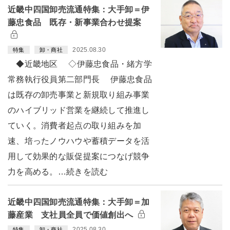
近畿中四国卸売流通特集：大手卸＝伊
藤忠食品 既存・新事業合わせ提案
2025.08.30
特集
卸・商社
◆近畿地区 ◇伊藤忠食品・緒方学
常務執行役員第二部門長 伊藤忠食品
は既存の卸売事業と新規取り組み事業
のハイブリッド営業を継続して推進し
ていく。消費者起点の取り組みを加
速、培ったノウハウや蓄積データを活
用して効果的な販促提案につなげ競争
力を高める。…続きを読む
近畿中四国卸売流通特集：大手卸＝加
藤産業 支社員全員で価値創出へ
2025.08.30
特集
卸・商社