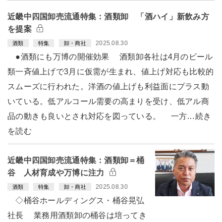
近畿中四国卸売流通特集：酒類卸 「酒ハイ」新飲み方
を提案
2025.08.30
酒類
特集
卸・商社
●酒類にも万博の開催効果 酒類卸各社は4月のビール
類一斉値上げで3月に仮需が生まれ、値上げ対応も比較的
スムーズに行われた。洋酒の値上げも利益面にプラス動
いている。低アルコール需要の高まりを受け、低アル商
品の動きも良いとされ対応を図っている。 一方…続き
を読む
近畿中四国卸売流通特集：酒類卸＝桶
谷 人材育成や万博に注力
2025.08.30
酒類
特集
卸・商社
◇桶谷ホールディングス・桶谷晃弘
社長 業務用酒類卸の桶谷は培ってき