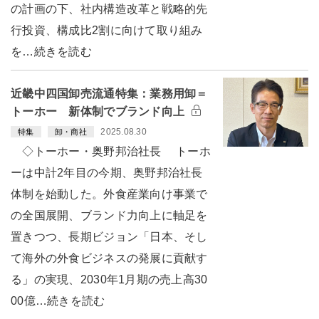
の計画の下、社内構造改革と戦略的先
行投資、構成比2割に向けて取り組み
を…続きを読む
近畿中四国卸売流通特集：業務用卸＝
トーホー 新体制でブランド向上
2025.08.30
特集
卸・商社
◇トーホー・奥野邦治社長 トーホ
ーは中計2年目の今期、奥野邦治社長
体制を始動した。外食産業向け事業で
の全国展開、ブランド力向上に軸足を
置きつつ、長期ビジョン「日本、そし
て海外の外食ビジネスの発展に貢献す
る」の実現、2030年1月期の売上高30
00億…続きを読む