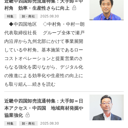
近畿中四国卸売流通特集：大手卸＝中
村角 効率・生産性さらに向上
2025.08.30
特集
卸・商社
◆中四国地区 ◇中村角・中村一朗
代表取締役社長 グループ全体で瀬戸
内沿岸から九州北部にかけて事業展開
している中村角。基本施策であるロー
コストオペレーションと提案営業のさ
らなる強化を図りながら、デジタル化
の推進による効率化や生産性の向上に
も取り組ん…続きを読む
近畿中四国卸売流通特集：大手卸＝日
本アクセス・中四国 地域商材発掘や
協業強化
2025.08.30
特集
卸・商社