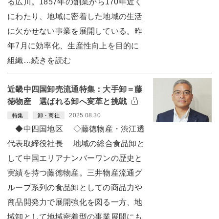
る広川。1857年の創業から170年近く
にわたり、地域に密着した地域の生活
に欠かせない事業を展開している。昨
年7月に効率化、生産性向上を目的に
組織…続きを読む
近畿中四国卸売流通特集：大手卸＝藤
徳物産 選ばれる卸へ変革と挑戦
2025.08.30
特集
卸・商社
◆中四国地区 ◇藤徳物産・渋江透
代表取締役社長 地域の総合食品卸と
して中国エリアナンバーワンの歴史と
実績を持つ藤徳物産。三井物産流通グ
ループ系列の食品卸としての商品力や
商品開発力で展開強化を図る一方、地
域卸として地域密着型の事業展開にも