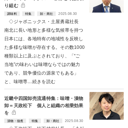
り組む
2025.08.30
調味料
特集
卸・商社
◇ジャポニックス・土屋勇蔵社長
南北に長い地形と多様な気候帯を持つ
日本には、各地特有の地域性を反映し
た多様な味噌が存在する。その数1000
種類以上に及ぶとされており、「“ご
当地”の味わいは味噌ならではの魅力
であり、競争優位の源泉でもある」
と、味噌専…続きを読む
近畿中四国卸売流通特集：味噌・漬物
卸＝天政松下 個人と組織の相乗効果
を
2025.08.30
漬物・佃煮
特集
卸・商社