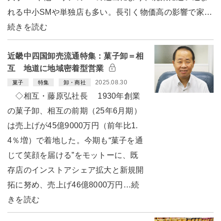
れる中小SMや単独店も多い。長引く物価高の影響で家…
続きを読む
近畿中四国卸売流通特集：菓子卸＝相
互 地道に地域密着型営業
2025.08.30
菓子
特集
卸・商社
◇相互・藤原弘社長 1930年創業
の菓子卸、相互の前期（25年6月期）
は売上げが45億9000万円（前年比1.
4％増）で着地した。今期も“菓子を通
じて笑顔を届ける”をモットーに、既
存店のインストアシェア拡大と新規開
拓に努め、売上げ46億8000万円…続
きを読む