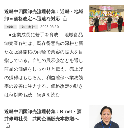
近畿中四国卸売流通特集：近畿・地域
卸＝価格改定へ迅速な対応
2025.08.30
特集
卸・商社
●企業成長に若手を育成 地域食品
卸売業各社は、既存得意先の深耕と新
たな販路開拓の両輪で業容の拡大を目
指している。自社の展示会などを通し
商品の価値をしっかりと伝え、売上げ
の獲得はもちろん、利益確保へ業務効
率の改善に注力する。価格改定の動き
は秋以降も続…続きを読む
近畿中四国卸売流通特集：R-net・酒
井修司社長 共同企画販売本数増へ