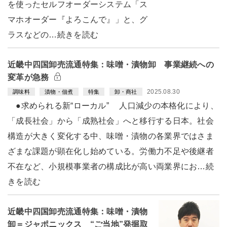
を使ったセルフオーダーシステム「ス
マホオーダー『よろこんで』」と、グ
ラスなどの…続きを読む
近畿中四国卸売流通特集：味噌・漬物卸 事業継続への
変革が急務
2025.08.30
調味料
漬物・佃煮
特集
卸・商社
●求められる新“ローカル” 人口減少の本格化により、
「成長社会」から「成熟社会」へと移行する日本。社会
構造が大きく変化する中、味噌・漬物の各業界ではさま
ざまな課題が顕在化し始めている。労働力不足や後継者
不在など、小規模事業者の構成比が高い両業界にお…続
きを読む
近畿中四国卸売流通特集：味噌・漬物
卸＝ジャポニックス “ご当地”発掘取