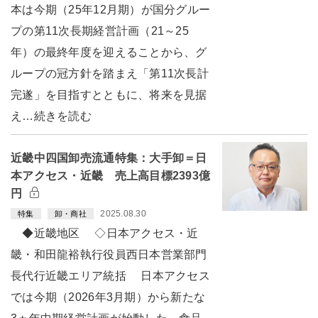
本は今期（25年12月期）が国分グルー
プの第11次長期経営計画（21～25
年）の最終年度を迎えることから、グ
ループの冠方針を踏まえ「第11次長計
完遂」を目指すとともに、将来を見据
え…続きを読む
近畿中四国卸売流通特集：大手卸＝日
本アクセス・近畿 売上高目標2393億
円
2025.08.30
特集
卸・商社
◆近畿地区 ◇日本アクセス・近
畿・和田龍裕執行役員西日本営業部門
長代行近畿エリア統括 日本アクセス
では今期（2026年3月期）から新たな