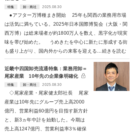
2025.08.30
特集
卸・商社
●アフター万博種まき開始 25年も関西の業務用市場
は活気に満ちている。2025年日本国際博覧会（大阪・関
西万博）は総来場者が約1800万人を数え、黒字化が現実
味を帯び始めた。 うめきたを中心に新たに形成する街
も盛り上がり、国内外からの来客を迎える…続きを読む
近畿中四国卸売流通特集：業務用卸＝
尾家産業 10年先の企業像明確化
2025.08.30
特集
卸・商社
◇尾家産業・尾家健太郎社長 尾家
産業は10年先にグループ売上高2000
億円、営業利益60億円を目指す新方針
と、新3ヵ年中計を始動した。今期は
売上高1247億円、営業利益率3％確保