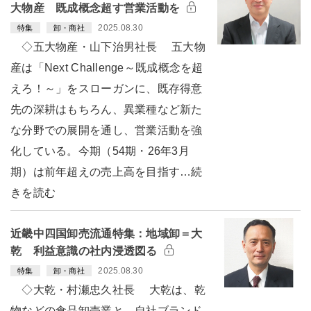
大物産 既成概念超す営業活動を
2025.08.30
特集
卸・商社
◇五大物産・山下治男社長 五大物
産は「Next Challenge～既成概念を超
えろ！～」をスローガンに、既存得意
先の深耕はもちろん、異業種など新た
な分野での展開を通し、営業活動を強
化している。今期（54期・26年3月
期）は前年超えの売上高を目指す…続
きを読む
近畿中四国卸売流通特集：地域卸＝大
乾 利益意識の社内浸透図る
2025.08.30
特集
卸・商社
◇大乾・村瀬忠久社長 大乾は、乾
物などの食品卸売業と、自社ブランド