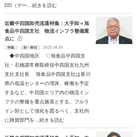
DD（デー…続きを読む
近畿中四国卸売流通特集：大手卸＝旭
食品中四国支社 物流インフラ整備重
点に
2025.08.30
特集
卸・商社
◆中四国地区 ◇旭食品中四国支
社・石橋講常務取締役中四国支社九州
支社支社長 旭食品中四国支社は香川
県の低温センターの増床、稼働を予定
するなど、中四国エリア内の物流イン
フラの整備を重点施策とする。フルラ
イン卸として強化を図るべく、支社内
に雑貨部門を…続きを読む