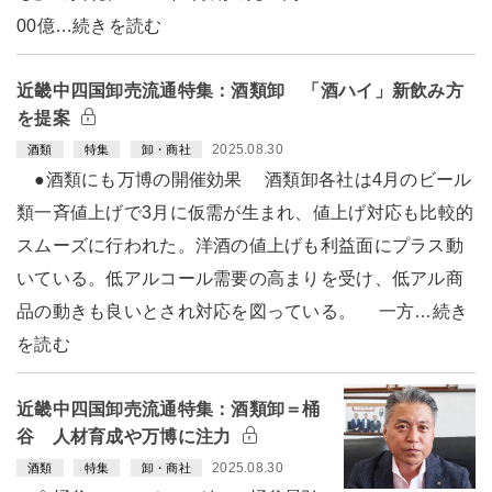
00億…続きを読む
近畿中四国卸売流通特集：酒類卸 「酒ハイ」新飲み方
を提案
2025.08.30
酒類
特集
卸・商社
●酒類にも万博の開催効果 酒類卸各社は4月のビール
類一斉値上げで3月に仮需が生まれ、値上げ対応も比較的
スムーズに行われた。洋酒の値上げも利益面にプラス動
いている。低アルコール需要の高まりを受け、低アル商
品の動きも良いとされ対応を図っている。 一方…続き
を読む
近畿中四国卸売流通特集：酒類卸＝桶
谷 人材育成や万博に注力
2025.08.30
酒類
特集
卸・商社