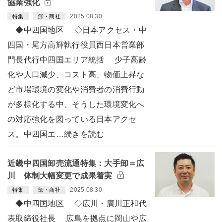
協業強化
2025.08.30
特集
卸・商社
◆中四国地区 ◇日本アクセス・中
四国・尾方高輝執行役員西日本営業部
門長代行中四国エリア統括 少子高齢
化や人口減少、コスト高、物価上昇な
ど市場環境の変化や消費者の消費行動
が多様化する中、そうした環境変化へ
の対応強化を図っている日本アクセ
ス。中四国エ…続きを読む
近畿中四国卸売流通特集：大手卸＝広
川 体制大幅変更で成果着実
2025.08.30
特集
卸・商社
◆中四国地区 ◇広川・廣川正和代
表取締役社長 広島を拠点に岡山や広