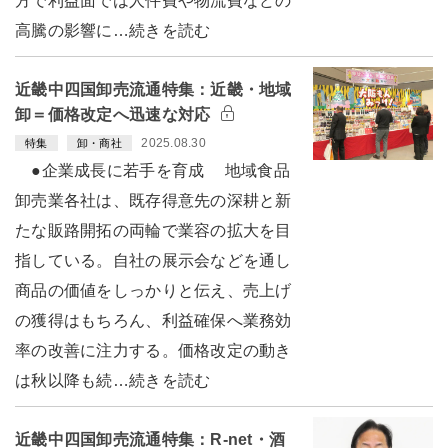
方で利益面では人件費や物流費などの
高騰の影響に…続きを読む
近畿中四国卸売流通特集：近畿・地域
卸＝価格改定へ迅速な対応
2025.08.30
特集
卸・商社
●企業成長に若手を育成 地域食品
卸売業各社は、既存得意先の深耕と新
たな販路開拓の両輪で業容の拡大を目
指している。自社の展示会などを通し
商品の価値をしっかりと伝え、売上げ
の獲得はもちろん、利益確保へ業務効
率の改善に注力する。価格改定の動き
は秋以降も続…続きを読む
近畿中四国卸売流通特集：R-net・酒