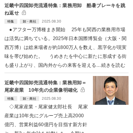
近畿中四国卸売流通特集：業務用卸 酷暑ブレーキを跳
ね返せ
2025.08.30
特集
卸・商社
●アフター万博種まき開始 25年も関西の業務用市場
は活気に満ちている。2025年日本国際博覧会（大阪・関
西万博）は総来場者が約1800万人を数え、黒字化が現実
味を帯び始めた。 うめきたを中心に新たに形成する街
も盛り上がり、国内外からの来客を迎える…続きを読む
近畿中四国卸売流通特集：業務用卸＝
尾家産業 10年先の企業像明確化
2025.08.30
特集
卸・商社
◇尾家産業・尾家健太郎社長 尾家
産業は10年先にグループ売上高2000
億円、営業利益60億円を目指す新方針