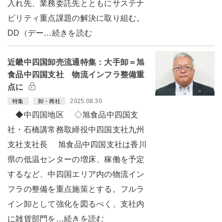
入れ先、業務委託先とともにサステナ
ビリティ重点課題の解決に取り組む。
DD（デー…続きを読む
近畿中四国卸売流通特集：大手卸＝旭
食品中四国支社 物流インフラ整備重
点に
2025.08.30
特集
卸・商社
◆中四国地区 ◇旭食品中四国支
社・石橋講常務取締役中四国支社九州
支社支社長 旭食品中四国支社は香川
県の低温センターの増床、稼働を予定
するなど、中四国エリア内の物流イン
フラの整備を重点施策とする。フルラ
イン卸として強化を図るべく、支社内
に雑貨部門を…続きを読む