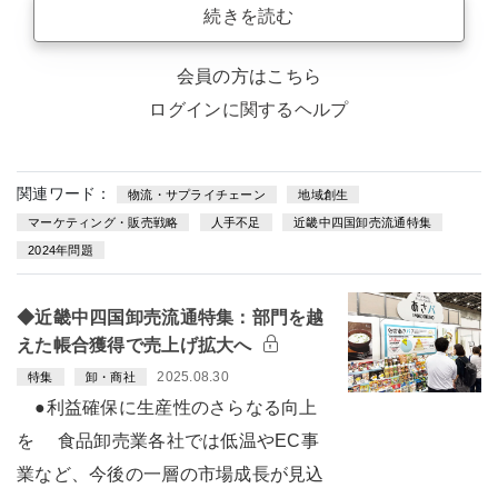
続きを読む
会員の方はこちら
ログインに関するヘルプ
関連ワード：
物流・サプライチェーン
地域創生
マーケティング・販売戦略
人手不足
近畿中四国卸売流通特集
2024年問題
◆近畿中四国卸売流通特集：部門を越
えた帳合獲得で売上げ拡大へ
2025.08.30
特集
卸・商社
●利益確保に生産性のさらなる向上
を 食品卸売業各社では低温やEC事
業など、今後の一層の市場成長が見込