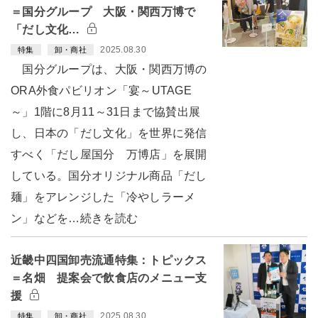
＝国分グループ 大阪・関西万博で
「だし文化…
2025.08.30
特集
卸・商社
国分グループは、大阪・関西万博の
ORA外食パビリオン「宴～UTAGE
～」1階に8月11～31日まで協賛出展
し、日本の「だし文化」を世界に発信
すべく「だし屋国分 万博店」を展開
している。国分オリジナル商品「だし
麺」をアレンジした「冷やしラーメ
ン」などを…続きを読む
近畿中四国卸売流通特集：トピックス
＝名畑 提案会で飲食店のメニュー支
援
2025.08.30
特集
卸・商社