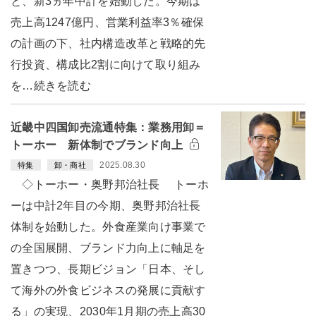
と、新3ヵ年中計を始動した。今期は
売上高1247億円、営業利益率3％確保
の計画の下、社内構造改革と戦略的先
行投資、構成比2割に向けて取り組み
を…続きを読む
近畿中四国卸売流通特集：業務用卸＝
トーホー 新体制でブランド向上
2025.08.30
特集
卸・商社
◇トーホー・奥野邦治社長 トーホ
ーは中計2年目の今期、奥野邦治社長
体制を始動した。外食産業向け事業で
の全国展開、ブランド力向上に軸足を
置きつつ、長期ビジョン「日本、そし
て海外の外食ビジネスの発展に貢献す
る」の実現、2030年1月期の売上高30