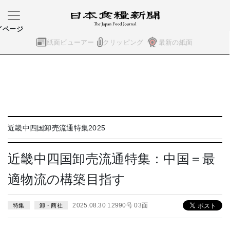
イページ
紙面ビューアー
クリッピング
最新の紙面
近畿中四国卸売流通特集2025
近畿中四国卸売流通特集：中国＝最
適物流の構築目指す
2025.08.30 12990号 03面
特集
卸・商社