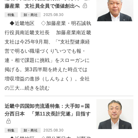
藤産業 支社員全員で価値創出へ
2025.08.30
特集
卸・商社
◆近畿地区 ◇加藤産業・明石誠執
行役員南近畿支社長 加藤産業南近畿
支社は今25年9月期、「“支社型健康経
営で明るい職場づくり”いつでも報・
連・相で課題に挑戦」をスローガンに
掲げる。第3四半期を終えた時点では
増収増益の進捗（しんちょく）。全社
の三大…続きを読む
近畿中四国卸売流通特集：大手卸＝国
分西日本 「第11次長計完遂」目指す
2025.08.30
特集
卸・商社