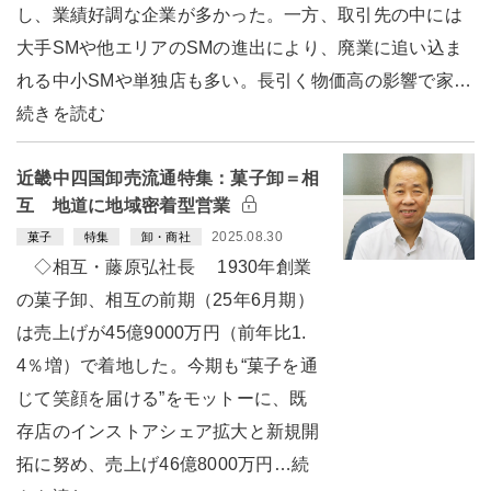
し、業績好調な企業が多かった。一方、取引先の中には
大手SMや他エリアのSMの進出により、廃業に追い込ま
れる中小SMや単独店も多い。長引く物価高の影響で家…
続きを読む
近畿中四国卸売流通特集：菓子卸＝相
互 地道に地域密着型営業
2025.08.30
菓子
特集
卸・商社
◇相互・藤原弘社長 1930年創業
の菓子卸、相互の前期（25年6月期）
は売上げが45億9000万円（前年比1.
4％増）で着地した。今期も“菓子を通
じて笑顔を届ける”をモットーに、既
存店のインストアシェア拡大と新規開
拓に努め、売上げ46億8000万円…続