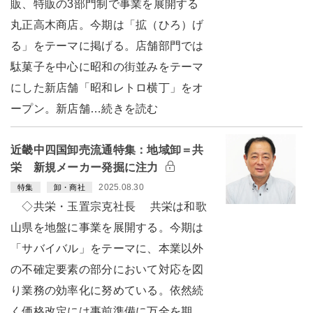
販、特販の3部門制で事業を展開する
丸正高木商店。今期は「拡（ひろ）げ
る」をテーマに掲げる。店舗部門では
駄菓子を中心に昭和の街並みをテーマ
にした新店舗「昭和レトロ横丁」をオ
ープン。新店舗…続きを読む
近畿中四国卸売流通特集：地域卸＝共
栄 新規メーカー発掘に注力
2025.08.30
特集
卸・商社
◇共栄・玉置宗克社長 共栄は和歌
山県を地盤に事業を展開する。今期は
「サバイバル」をテーマに、本業以外
の不確定要素の部分において対応を図
り業務の効率化に努めている。依然続
く価格改定には事前準備に万全を期