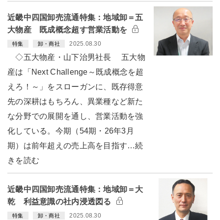
近畿中四国卸売流通特集：地域卸＝五
大物産 既成概念超す営業活動を
2025.08.30
特集
卸・商社
◇五大物産・山下治男社長 五大物
産は「Next Challenge～既成概念を超
えろ！～」をスローガンに、既存得意
先の深耕はもちろん、異業種など新た
な分野での展開を通し、営業活動を強
化している。今期（54期・26年3月
期）は前年超えの売上高を目指す…続
きを読む
近畿中四国卸売流通特集：地域卸＝大
乾 利益意識の社内浸透図る
2025.08.30
特集
卸・商社