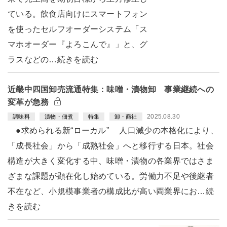
ている。飲食店向けにスマートフォン
を使ったセルフオーダーシステム「ス
マホオーダー『よろこんで』」と、グ
ラスなどの…続きを読む
近畿中四国卸売流通特集：味噌・漬物卸 事業継続への
変革が急務
2025.08.30
調味料
漬物・佃煮
特集
卸・商社
●求められる新“ローカル” 人口減少の本格化により、
「成長社会」から「成熟社会」へと移行する日本。社会
構造が大きく変化する中、味噌・漬物の各業界ではさま
ざまな課題が顕在化し始めている。労働力不足や後継者
不在など、小規模事業者の構成比が高い両業界にお…続
きを読む