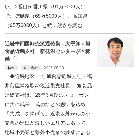
い。2番目が香川県（91万7000人）
で、徳島県（68万5000人）、高知県
（65万6000人）と続…続きを読む
近畿中四国卸売流通特集：大手卸＝旭
食品近畿支社 新低温センターが本稼
働
2025.08.30
特集
卸・商社
◆近畿地区 ◇旭食品近畿支社・福
井良臣常務取締役近畿支社長 旭食品
近畿支社は、26年3月期のスローガン
に共に成長、成功などの思いを込め
「共成」を掲げる。近畿以外からの小
売業の進出が激しいエリアにあって、
地域小売業と県外小売業の共成による