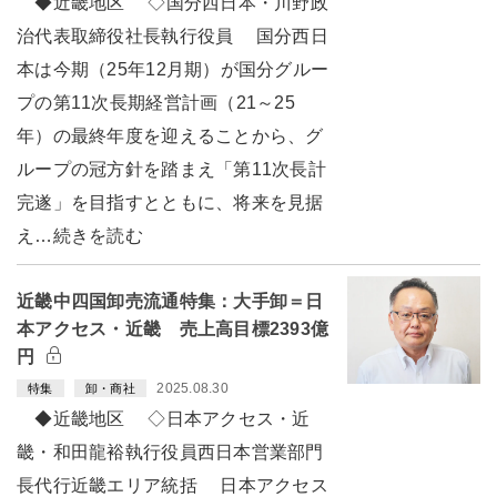
◆近畿地区 ◇国分西日本・川野政
治代表取締役社長執行役員 国分西日
本は今期（25年12月期）が国分グルー
プの第11次長期経営計画（21～25
年）の最終年度を迎えることから、グ
ループの冠方針を踏まえ「第11次長計
完遂」を目指すとともに、将来を見据
え…続きを読む
近畿中四国卸売流通特集：大手卸＝日
本アクセス・近畿 売上高目標2393億
円
2025.08.30
特集
卸・商社
◆近畿地区 ◇日本アクセス・近
畿・和田龍裕執行役員西日本営業部門
長代行近畿エリア統括 日本アクセス