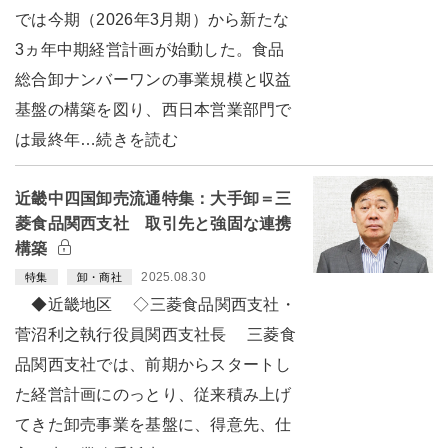
では今期（2026年3月期）から新たな
3ヵ年中期経営計画が始動した。食品
総合卸ナンバーワンの事業規模と収益
基盤の構築を図り、西日本営業部門で
は最終年…続きを読む
近畿中四国卸売流通特集：大手卸＝三
菱食品関西支社 取引先と強固な連携
構築
2025.08.30
特集
卸・商社
◆近畿地区 ◇三菱食品関西支社・
菅沼利之執行役員関西支社長 三菱食
品関西支社では、前期からスタートし
た経営計画にのっとり、従来積み上げ
てきた卸売事業を基盤に、得意先、仕