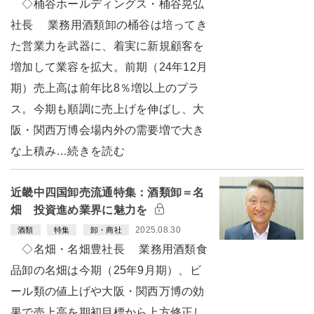
◇桶谷ホールディングス・桶谷晃弘
社長 業務用酒類卸の桶谷は培ってき
た営業力を武器に、着実に新規顧客を
増加して業容を拡大。前期（24年12月
期）売上高は前年比8％増以上のプラ
ス。今期も順調に売上げを伸ばし、大
阪・関西万博会場内外の需要増で大き
な上積み…続きを読む
近畿中四国卸売流通特集：酒類卸＝名
畑 投資進め業界に魅力を
2025.08.30
酒類
特集
卸・商社
◇名畑・名畑豊社長 業務用酒類食
品卸の名畑は今期（25年9月期）、ビ
ール類の値上げや大阪・関西万博の効
果で売上高を期初目標から上方修正し