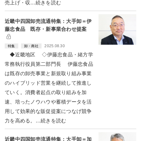
売上げ・収…続きを読む
近畿中四国卸売流通特集：大手卸＝伊
藤忠食品 既存・新事業合わせ提案
2025.08.30
特集
卸・商社
◆近畿地区 ◇伊藤忠食品・緒方学
常務執行役員第二部門長 伊藤忠食品
は既存の卸売事業と新規取り組み事業
のハイブリッド営業を継続して推進し
ていく。消費者起点の取り組みを加
速、培ったノウハウや蓄積データを活
用して効果的な販促提案につなげ競争
力を高める。…続きを読む
近畿中四国卸売流通特集：大手卸＝加