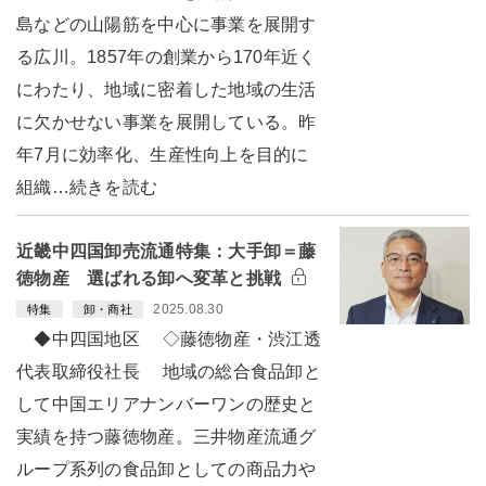
島などの山陽筋を中心に事業を展開す
る広川。1857年の創業から170年近く
にわたり、地域に密着した地域の生活
に欠かせない事業を展開している。昨
年7月に効率化、生産性向上を目的に
組織…続きを読む
近畿中四国卸売流通特集：大手卸＝藤
徳物産 選ばれる卸へ変革と挑戦
2025.08.30
特集
卸・商社
◆中四国地区 ◇藤徳物産・渋江透
代表取締役社長 地域の総合食品卸と
して中国エリアナンバーワンの歴史と
実績を持つ藤徳物産。三井物産流通グ
ループ系列の食品卸としての商品力や