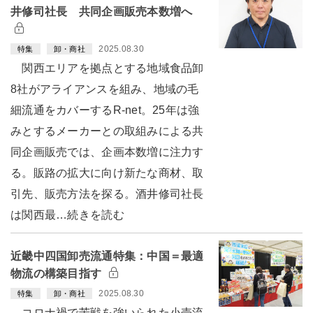
井修司社長 共同企画販売本数増へ
2025.08.30
特集
卸・商社
関西エリアを拠点とする地域食品卸
8社がアライアンスを組み、地域の毛
細流通をカバーするR-net。25年は強
みとするメーカーとの取組みによる共
同企画販売では、企画本数増に注力す
る。販路の拡大に向け新たな商材、取
引先、販売方法を探る。酒井修司社長
は関西最…続きを読む
近畿中四国卸売流通特集：中国＝最適
物流の構築目指す
2025.08.30
特集
卸・商社
コロナ禍で苦戦を強いられた小売流