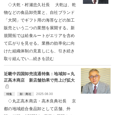
◇大乾・村瀬忠久社長 大乾は、乾
物などの食品卸売業と、自社ブランド
「大関」でギフト用の海苔などの加工
販売という二つの業態を展開する。新
規開拓では給食ルートがエリアを含め
て広がりを見せる。業務の効率化に向
けた組織体制の見直しにも、引き続き
取り組んでい…続きを読む
近畿中四国卸売流通特集：地域卸＝丸
正高木商店 新店舗効果で売上げ拡大
2025.08.30
特集
卸・商社
◇丸正高木商店・高木良典社長 京
都の地域総合食品卸として店舗、外