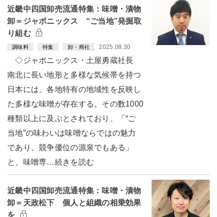
近畿中四国卸売流通特集：味噌・漬物
卸＝ジャポニックス “ご当地”発掘取
り組む
2025.08.30
調味料
特集
卸・商社
◇ジャポニックス・土屋勇蔵社長
南北に長い地形と多様な気候帯を持つ
日本には、各地特有の地域性を反映し
た多様な味噌が存在する。その数1000
種類以上に及ぶとされており、「“ご
当地”の味わいは味噌ならではの魅力
であり、競争優位の源泉でもある」
と、味噌専…続きを読む
近畿中四国卸売流通特集：味噌・漬物
卸＝天政松下 個人と組織の相乗効果
を