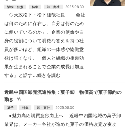
2025.08.30
漬物・佃煮
特集
卸・商社
◇天政松下・松下雄哉社長 「会社
は何のために存在し、自分は何のため
に働いているのか」。企業の使命や自
身の役割について明確な答えを持つ社
員が多いほど、組織の一体感や協働意
欲は強くなり、「個人と組織の相乗効
果が生まれることで企業の成長は加速
する」と話す…続きを読む
近畿中四国卸売流通特集：菓子卸 物価高で菓子節約の
動き
2025.08.30
菓子
特集
卸・商社
●魅力高め購買意欲向上へ 近畿中四国地域の菓子卸
業界は、メーカー各社が進めた菓子の価格改定が奏功