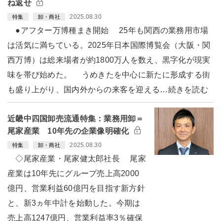
ね返せ
2025.08.30
特集
卸・商社
●アフター万博種まき開始 25年も関西の業務用市場
は活気に満ちている。2025年日本国際博覧会（大阪・関
西万博）は総来場者が約1800万人を数え、黒字化が現実
味を帯び始めた。 うめきたを中心に新たに形成する街
も盛り上がり、国内外からの来客を迎える…続きを読む
近畿中四国卸売流通特集：業務用卸＝
尾家産業 10年先の企業像明確化
2025.08.30
特集
卸・商社
◇尾家産業・尾家健太郎社長 尾家
産業は10年先にグループ売上高2000
億円、営業利益60億円を目指す新方針
と、新3ヵ年中計を始動した。今期は
売上高1247億円、営業利益率3％確保