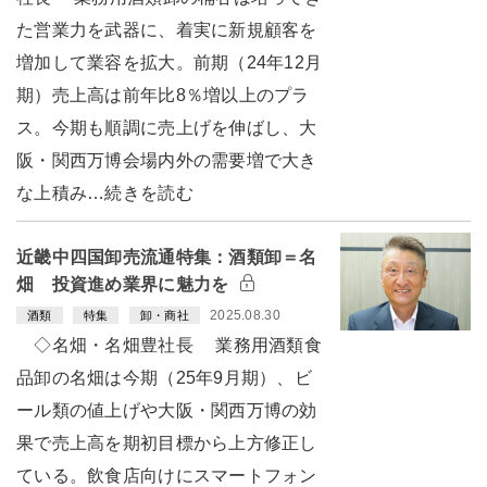
た営業力を武器に、着実に新規顧客を
増加して業容を拡大。前期（24年12月
期）売上高は前年比8％増以上のプラ
ス。今期も順調に売上げを伸ばし、大
阪・関西万博会場内外の需要増で大き
な上積み…続きを読む
近畿中四国卸売流通特集：酒類卸＝名
畑 投資進め業界に魅力を
2025.08.30
酒類
特集
卸・商社
◇名畑・名畑豊社長 業務用酒類食
品卸の名畑は今期（25年9月期）、ビ
ール類の値上げや大阪・関西万博の効
果で売上高を期初目標から上方修正し
ている。飲食店向けにスマートフォン