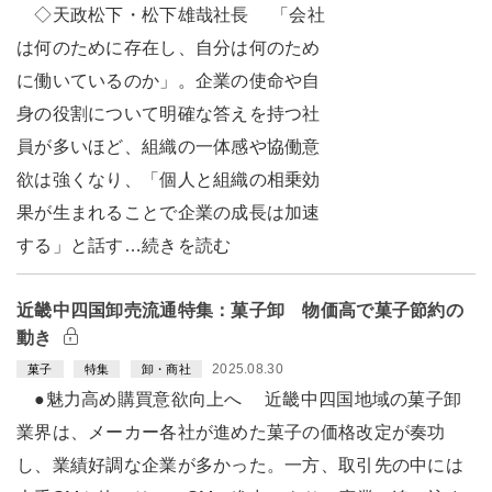
◇天政松下・松下雄哉社長 「会社
は何のために存在し、自分は何のため
に働いているのか」。企業の使命や自
身の役割について明確な答えを持つ社
員が多いほど、組織の一体感や協働意
欲は強くなり、「個人と組織の相乗効
果が生まれることで企業の成長は加速
する」と話す…続きを読む
近畿中四国卸売流通特集：菓子卸 物価高で菓子節約の
動き
2025.08.30
菓子
特集
卸・商社
●魅力高め購買意欲向上へ 近畿中四国地域の菓子卸
業界は、メーカー各社が進めた菓子の価格改定が奏功
し、業績好調な企業が多かった。一方、取引先の中には