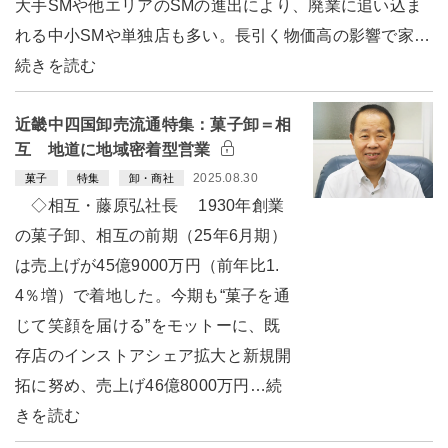
大手SMや他エリアのSMの進出により、廃業に追い込ま
れる中小SMや単独店も多い。長引く物価高の影響で家…
続きを読む
近畿中四国卸売流通特集：菓子卸＝相
互 地道に地域密着型営業
2025.08.30
菓子
特集
卸・商社
◇相互・藤原弘社長 1930年創業
の菓子卸、相互の前期（25年6月期）
は売上げが45億9000万円（前年比1.
4％増）で着地した。今期も“菓子を通
じて笑顔を届ける”をモットーに、既
存店のインストアシェア拡大と新規開
拓に努め、売上げ46億8000万円…続
きを読む