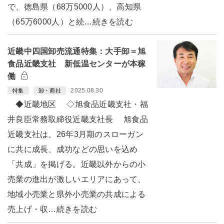
で、徳島県（68万5000人）、高知県
（65万6000人）と続…続きを読む
近畿中四国卸売流通特集：大手卸＝旭
食品近畿支社 新低温センターが本稼
働
2025.08.30
特集
卸・商社
◆近畿地区 ◇旭食品近畿支社・福
井良臣常務取締役近畿支社長 旭食品
近畿支社は、26年3月期のスローガン
に共に成長、成功などの思いを込め
「共成」を掲げる。近畿以外からの小
売業の進出が激しいエリアにあって、
地域小売業と県外小売業の共成による
売上げ・収…続きを読む