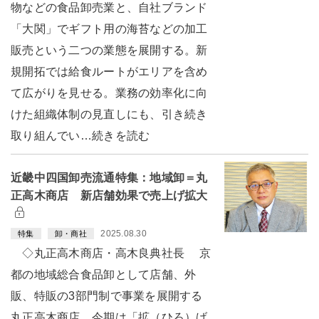
物などの食品卸売業と、自社ブランド
「大関」でギフト用の海苔などの加工
販売という二つの業態を展開する。新
規開拓では給食ルートがエリアを含め
て広がりを見せる。業務の効率化に向
けた組織体制の見直しにも、引き続き
取り組んでい…続きを読む
近畿中四国卸売流通特集：地域卸＝丸
正高木商店 新店舗効果で売上げ拡大
2025.08.30
特集
卸・商社
◇丸正高木商店・高木良典社長 京
都の地域総合食品卸として店舗、外
販、特販の3部門制で事業を展開する
丸正高木商店。今期は「拡（ひろ）げ