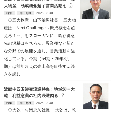
大物産 既成概念超す営業活動を
2025.08.30
特集
卸・商社
◇五大物産・山下治男社長 五大物
産は「Next Challenge～既成概念を超
えろ！～」をスローガンに、既存得意
先の深耕はもちろん、異業種など新た
な分野での展開を通し、営業活動を強
化している。今期（54期・26年3月
期）は前年超えの売上高を目指す…続
きを読む
近畿中四国卸売流通特集：地域卸＝大
乾 利益意識の社内浸透図る
2025.08.30
特集
卸・商社
◇大乾・村瀬忠久社長 大乾は、乾