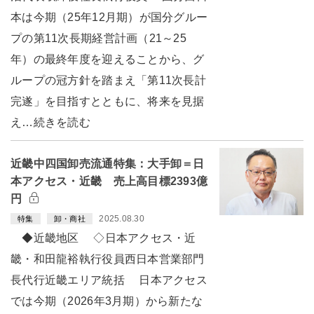
本は今期（25年12月期）が国分グルー
プの第11次長期経営計画（21～25
年）の最終年度を迎えることから、グ
ループの冠方針を踏まえ「第11次長計
完遂」を目指すとともに、将来を見据
え…続きを読む
近畿中四国卸売流通特集：大手卸＝日
本アクセス・近畿 売上高目標2393億
円
2025.08.30
特集
卸・商社
◆近畿地区 ◇日本アクセス・近
畿・和田龍裕執行役員西日本営業部門
長代行近畿エリア統括 日本アクセス
では今期（2026年3月期）から新たな