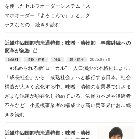
を使ったセルフオーダーシステム「ス
マホオーダー『よろこんで』」と、グ
ラスなどの…続きを読む
近畿中四国卸売流通特集：味噌・漬物卸 事業継続への
変革が急務
2025.08.30
調味料
漬物・佃煮
特集
卸・商社
●求められる新“ローカル” 人口減少の本格化により、
「成長社会」から「成熟社会」へと移行する日本。社会
構造が大きく変化する中、味噌・漬物の各業界ではさま
ざまな課題が顕在化し始めている。労働力不足や後継者
不在など、小規模事業者の構成比が高い両業界にお…続
きを読む
近畿中四国卸売流通特集：味噌・漬物