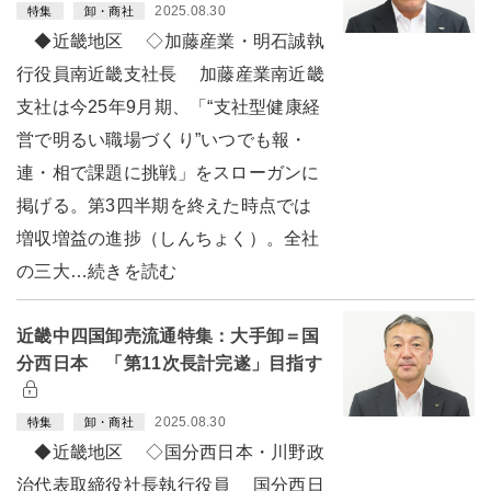
2025.08.30
特集
卸・商社
◆近畿地区 ◇加藤産業・明石誠執
行役員南近畿支社長 加藤産業南近畿
支社は今25年9月期、「“支社型健康経
営で明るい職場づくり”いつでも報・
連・相で課題に挑戦」をスローガンに
掲げる。第3四半期を終えた時点では
増収増益の進捗（しんちょく）。全社
の三大…続きを読む
近畿中四国卸売流通特集：大手卸＝国
分西日本 「第11次長計完遂」目指す
2025.08.30
特集
卸・商社
◆近畿地区 ◇国分西日本・川野政
治代表取締役社長執行役員 国分西日