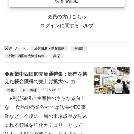
続きを読む
会員の方はこちら
ログインに関するヘルプ
関連ワード：
経営戦略・事業戦略
地域卸
近畿中四国卸売流通特集
共栄
◆近畿中四国卸売流通特集：部門を越
えた帳合獲得で売上げ拡大へ
2025.08.30
特集
卸・商社
●利益確保に生産性のさらなる向上
を 食品卸売業各社では低温やEC事
業など、今後の一層の市場成長が見込
まれる領域を強化カテゴリーとして、