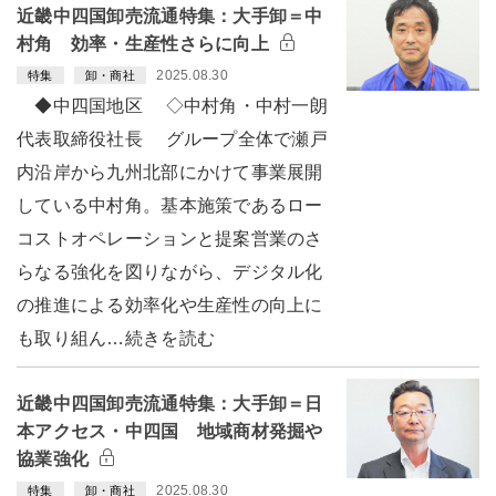
近畿中四国卸売流通特集：大手卸＝中
村角 効率・生産性さらに向上
2025.08.30
特集
卸・商社
◆中四国地区 ◇中村角・中村一朗
代表取締役社長 グループ全体で瀬戸
内沿岸から九州北部にかけて事業展開
している中村角。基本施策であるロー
コストオペレーションと提案営業のさ
らなる強化を図りながら、デジタル化
の推進による効率化や生産性の向上に
も取り組ん…続きを読む
近畿中四国卸売流通特集：大手卸＝日
本アクセス・中四国 地域商材発掘や
協業強化
2025.08.30
特集
卸・商社