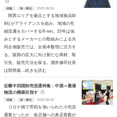
2025.08.30
特集
卸・商社
関西エリアを拠点とする地域食品卸
8社がアライアンスを組み、地域の毛
細流通をカバーするR-net。25年は強
みとするメーカーとの取組みによる共
同企画販売では、企画本数増に注力す
る。販路の拡大に向け新たな商材、取
引先、販売方法を探る。酒井修司社長
は関西最…続きを読む
近畿中四国卸売流通特集：中国＝最適
物流の構築目指す
2025.08.30
特集
卸・商社
コロナ禍で苦戦を強いられた小売流
通業だったが、各店舗への来店客数が