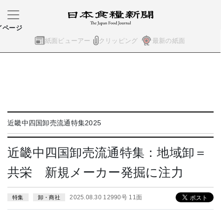
イページ
紙面ビューアー
クリッピング
最新の紙面
近畿中四国卸売流通特集2025
近畿中四国卸売流通特集：地域卸＝
共栄 新規メーカー発掘に注力
2025.08.30 12990号 11面
特集
卸・商社