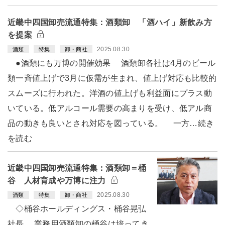
近畿中四国卸売流通特集：酒類卸 「酒ハイ」新飲み方
を提案
2025.08.30
酒類
特集
卸・商社
●酒類にも万博の開催効果 酒類卸各社は4月のビール
類一斉値上げで3月に仮需が生まれ、値上げ対応も比較的
スムーズに行われた。洋酒の値上げも利益面にプラス動
いている。低アルコール需要の高まりを受け、低アル商
品の動きも良いとされ対応を図っている。 一方…続き
を読む
近畿中四国卸売流通特集：酒類卸＝桶
谷 人材育成や万博に注力
2025.08.30
酒類
特集
卸・商社
◇桶谷ホールディングス・桶谷晃弘
社長 業務用酒類卸の桶谷は培ってき