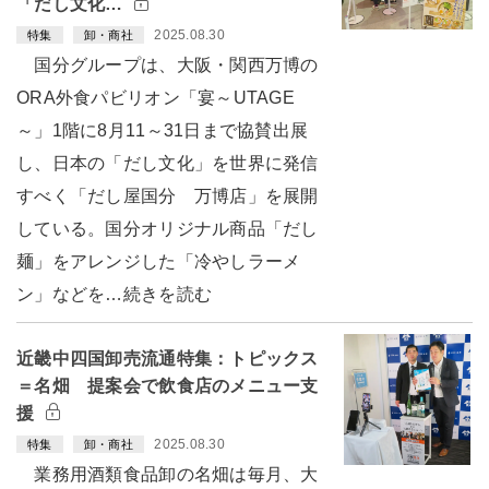
「だし文化…
2025.08.30
特集
卸・商社
国分グループは、大阪・関西万博の
ORA外食パビリオン「宴～UTAGE
～」1階に8月11～31日まで協賛出展
し、日本の「だし文化」を世界に発信
すべく「だし屋国分 万博店」を展開
している。国分オリジナル商品「だし
麺」をアレンジした「冷やしラーメ
ン」などを…続きを読む
近畿中四国卸売流通特集：トピックス
＝名畑 提案会で飲食店のメニュー支
援
2025.08.30
特集
卸・商社
業務用酒類食品卸の名畑は毎月、大