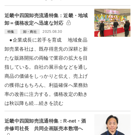
近畿中四国卸売流通特集：近畿・地域
卸＝価格改定へ迅速な対応
2025.08.30
特集
卸・商社
●企業成長に若手を育成 地域食品
卸売業各社は、既存得意先の深耕と新
たな販路開拓の両輪で業容の拡大を目
指している。自社の展示会などを通し
商品の価値をしっかりと伝え、売上げ
の獲得はもちろん、利益確保へ業務効
率の改善に注力する。価格改定の動き
は秋以降も続…続きを読む
近畿中四国卸売流通特集：R-net・酒
井修司社長 共同企画販売本数増へ