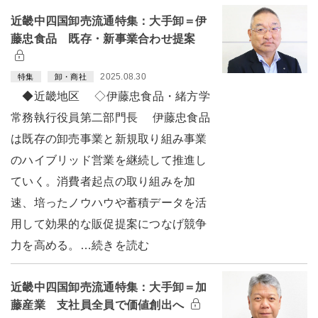
近畿中四国卸売流通特集：大手卸＝伊
藤忠食品 既存・新事業合わせ提案
2025.08.30
特集
卸・商社
◆近畿地区 ◇伊藤忠食品・緒方学
常務執行役員第二部門長 伊藤忠食品
は既存の卸売事業と新規取り組み事業
のハイブリッド営業を継続して推進し
ていく。消費者起点の取り組みを加
速、培ったノウハウや蓄積データを活
用して効果的な販促提案につなげ競争
力を高める。…続きを読む
近畿中四国卸売流通特集：大手卸＝加
藤産業 支社員全員で価値創出へ