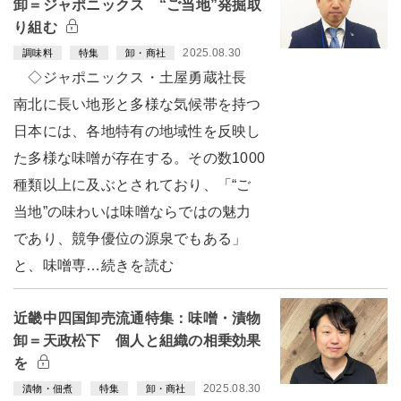
卸＝ジャポニックス “ご当地”発掘取
り組む
2025.08.30
調味料
特集
卸・商社
◇ジャポニックス・土屋勇蔵社長
南北に長い地形と多様な気候帯を持つ
日本には、各地特有の地域性を反映し
た多様な味噌が存在する。その数1000
種類以上に及ぶとされており、「“ご
当地”の味わいは味噌ならではの魅力
であり、競争優位の源泉でもある」
と、味噌専…続きを読む
近畿中四国卸売流通特集：味噌・漬物
卸＝天政松下 個人と組織の相乗効果
を
2025.08.30
漬物・佃煮
特集
卸・商社