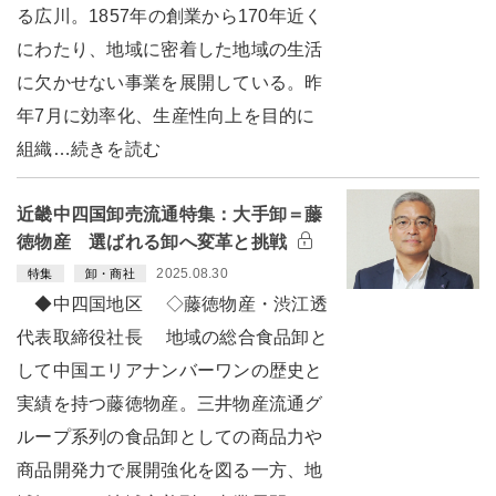
る広川。1857年の創業から170年近く
にわたり、地域に密着した地域の生活
に欠かせない事業を展開している。昨
年7月に効率化、生産性向上を目的に
組織…続きを読む
近畿中四国卸売流通特集：大手卸＝藤
徳物産 選ばれる卸へ変革と挑戦
2025.08.30
特集
卸・商社
◆中四国地区 ◇藤徳物産・渋江透
代表取締役社長 地域の総合食品卸と
して中国エリアナンバーワンの歴史と
実績を持つ藤徳物産。三井物産流通グ
ループ系列の食品卸としての商品力や
商品開発力で展開強化を図る一方、地