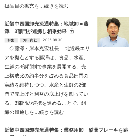
扱品目の拡充を…続きを読む
近畿中四国卸売流通特集：地域卸＝藤
澤 3部門が連携し相乗効果
2025.08.30
特集
卸・商社
◇藤澤・岸本克宏社長 北近畿エリ
アを拠点とする藤澤は、食品、水産、
生鮮の3部門制で事業を展開する。売
上構成比の約半分を占める食品部門の
実績を維持しつつ、水産と生鮮の2部
門で売上げと利益の底上げを図ってい
る。3部門の連携を進めることで、組
織の風通しを…続きを読む
近畿中四国卸売流通特集：業務用卸 酷暑ブレーキを跳