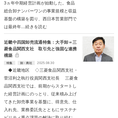
3ヵ年中期経営計画が始動した。食品
総合卸ナンバーワンの事業規模と収益
基盤の構築を図り、西日本営業部門で
は最終年…続きを読む
近畿中四国卸売流通特集：大手卸＝三
菱食品関西支社 取引先と強固な連携
構築
2025.08.30
特集
卸・商社
◆近畿地区 ◇三菱食品関西支社・
菅沼利之執行役員関西支社長 三菱食
品関西支社では、前期からスタートし
た経営計画にのっとり、従来積み上げ
てきた卸売事業を基盤に、得意先、仕
入れ先、業務委託先とともにサステナ
ビリティ重点課題の解決に取り組む。