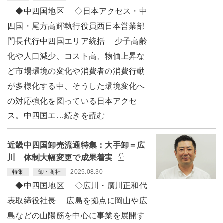
◆中四国地区 ◇日本アクセス・中
四国・尾方高輝執行役員西日本営業部
門長代行中四国エリア統括 少子高齢
化や人口減少、コスト高、物価上昇な
ど市場環境の変化や消費者の消費行動
が多様化する中、そうした環境変化へ
の対応強化を図っている日本アクセ
ス。中四国エ…続きを読む
近畿中四国卸売流通特集：大手卸＝広
川 体制大幅変更で成果着実
2025.08.30
特集
卸・商社
◆中四国地区 ◇広川・廣川正和代
表取締役社長 広島を拠点に岡山や広
島などの山陽筋を中心に事業を展開す