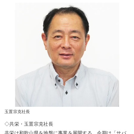
玉置宗克社長
◇共栄・玉置宗克社長
共栄は和歌山県を地盤に事業を展開する。今期は「サバ