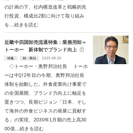
の計画の下、社内構造改革と戦略的先
行投資、構成比2割に向けて取り組み
を…続きを読む
近畿中四国卸売流通特集：業務用卸＝
トーホー 新体制でブランド向上
2025.08.30
特集
卸・商社
◇トーホー・奥野邦治社長 トーホ
ーは中計2年目の今期、奥野邦治社長
体制を始動した。外食産業向け事業で
の全国展開、ブランド力向上に軸足を
置きつつ、長期ビジョン「日本、そし
て海外の外食ビジネスの発展に貢献す
る」の実現、2030年1月期の売上高30
00億…続きを読む