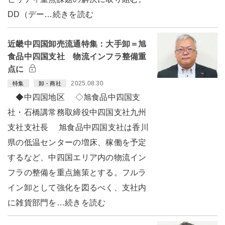
DD（デー…続きを読む
近畿中四国卸売流通特集：大手卸＝旭
食品中四国支社 物流インフラ整備重
点に
2025.08.30
特集
卸・商社
◆中四国地区 ◇旭食品中四国支
社・石橋講常務取締役中四国支社九州
支社支社長 旭食品中四国支社は香川
県の低温センターの増床、稼働を予定
するなど、中四国エリア内の物流イン
フラの整備を重点施策とする。フルラ
イン卸として強化を図るべく、支社内
に雑貨部門を…続きを読む